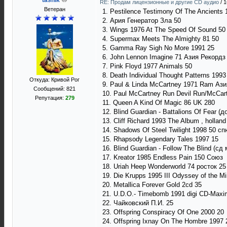
tashik
RE: Продам лицензионные и другие CD аудио
/
1
Ветеран
1. Pestilence Testimony Of The Ancients 
2. Ария Генератор Зла 50
3. Wings 1976 At The Speed Of Sound 50
4. Supermax Meets The Almighty 81 50
5. Gamma Ray Sigh No More 1991 25
6. John Lennon Imagine 71 Азия Рекордз
7. Pink Floyd 1977 Animals 50
8. Death Individual Thought Patterns 199
Откуда: Кривой Рог
9. Paul & Linda McCartney 1971 Ram Ази
Сообщений: 821
10. Paul McCartney Run Devil Run/McCart
Репутация:
279
11. Queen A Kind Of Magic 86 UK 280
12. Blind Guardian - Battalions Of Fear (д
13. Cliff Richard 1993 The Album , holland
14. Shadows Of Steel Twilight 1998 50 с
15. Rhapsody Legendary Tales 1997 15
16. Blind Guardian - Follow The Blind (с
17. Kreator 1985 Endless Pain 150 Союз
18. Uriah Heep Wonderworld 74 росток 25
19. Die Krupps 1995 III Odyssey of the M
20. Metallica Forever Gold 2cd 35
21. U.D.O.- Timebomb 1991 digi CD-Maxi
22. Чайковский П.И. 25
23. Offspring Conspiracy Of One 2000 20
24. Offspring Ixnay On The Hombre 1997 