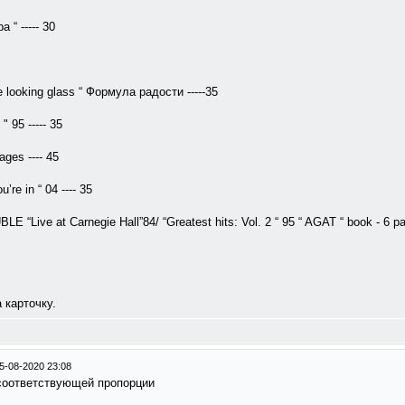
 “ ----- 30
ooking glass “ Формула радости -----35
" 95 ----- 35
ages ---- 45
re in “ 04 ---- 35
Live at Carnegie Hall”84/ “Greatest hits: Vol. 2 “ 95 “ AGAT “ book - 6 pag
 карточку.
5-08-2020 23:08
 соответствующей пропорции