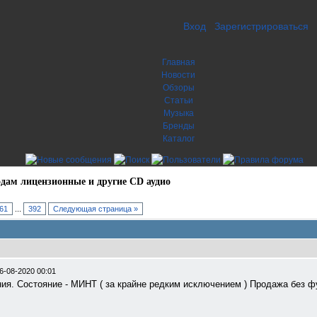
Вход
Зарегистрироваться
Главная
Новости
Обзоры
Статьи
Музыка
Бренды
Каталог
дам лицензионные и другие CD аудио
61
...
392
Следующая страница »
6-08-2020 00:01
я. Состояние - МИНТ ( за крайне редким исключением ) Продажа без ф