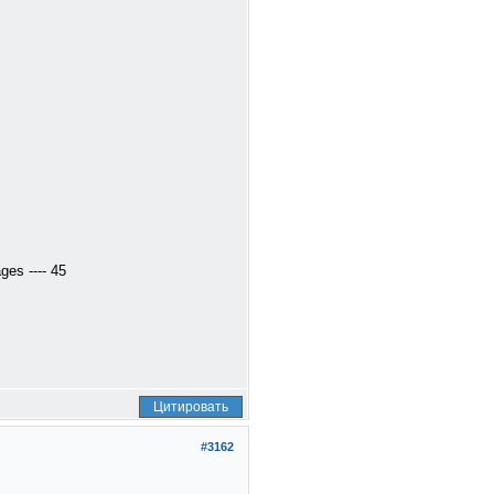
es ---- 45
Цитировать
#3162