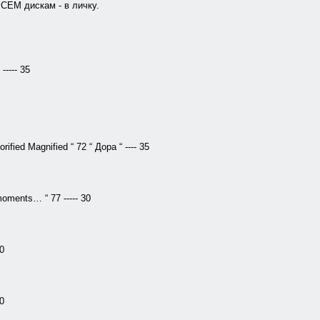
СЕМ дискам - в личку.
----- 35
ed Magnified “ 72 “ Дора “ ---- 35
oments… “ 77 ----- 30
0
0