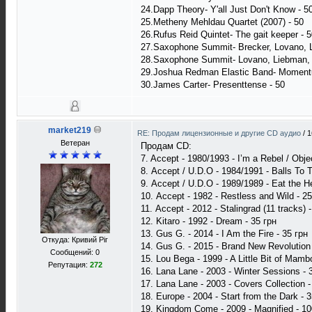
24.Dapp Theory- Y'all Just Don't Know - 5
25.Metheny Mehldau Quartet (2007) - 50
26.Rufus Reid Quintet- The gait keeper - 
27.Saxophone Summit- Brecker, Lovano, L
28.Saxophone Summit- Lovano, Liebman, R
29.Joshua Redman Elastic Band- Moment
30.James Carter- Presenttense - 50
market219
RE: Продам лицензионные и другие CD аудио
/
1
Ветеран
Продам CD:
7. Accept - 1980/1993 - I’m a Rebel / Obj
8. Accept / U.D.O - 1984/1991 - Balls To
9. Accept / U.D.O - 1989/1989 - Eat the 
10. Accept - 1982 - Restless and Wild - 25
11. Accept - 2012 - Stalingrad (11 tracks) 
12. Kitaro - 1992 - Dream - 35 грн
13. Gus G. - 2014 - I Am the Fire - 35 грн
Откуда: Кривий Ріг
14. Gus G. - 2015 - Brand New Revolution 
Сообщений: 0
15. Lou Bega - 1999 - A Little Bit of Mamb
Репутация:
272
16. Lana Lane - 2003 - Winter Sessions -
17. Lana Lane - 2003 - Covers Collection -
18. Europe - 2004 - Start from the Dark - 
19. Kingdom Come - 2009 - Magnified - 