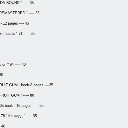
DA-SOUND “ ----- 35
Y REMASTERED “ ----- 35
- 12 pages ---- 45
earts " 71 ----- 35
on “ 94 ----- 40
30
RUIT GUM “ book-8 pages ----35
FRUIT GUM “ ----- 80
05 book - 16 pages ----- 35
 “ Канкард “ ----- 35
 40