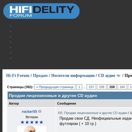
Hi-Fi Forum
/
Продам
/
Носители информации
/
СD аудио
/
Про
Страницы (392):
« Предыдущая страница
1
...
157
158
159
160
1
Продам лицензионные и другие CD аудио
Автор
Сообщение
rocker55
RE: Продам лицензионные и другие CD аудио
/
1
Ветеран
Продам свои СД. Неофициальные издани
футляром ( + 10 гр )