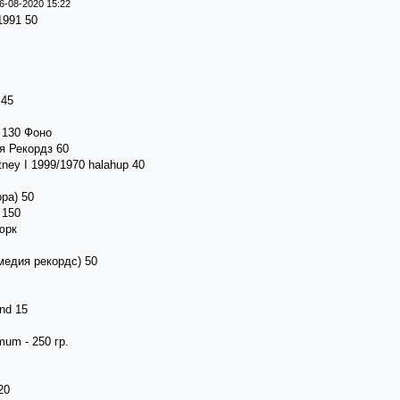
6-08-2020 15:22
1991 50
 45
3 130 Фоно
я Рекордз 60
ney I 1999/1970 halahup 40
ора) 50
 150
пюрк
д медия рекордс) 50
ind 15
mum - 250 гр.
20