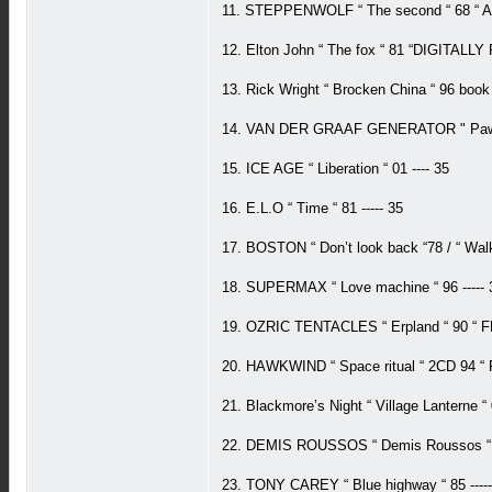
11. STEPPENWOLF “ The second “ 68 “ A
12. Elton John “ The fox “ 81 “DIGITALL
13. Rick Wright “ Brocken China “ 96 book 
14. VAN DER GRAAF GENERATOR " Pawn h
15. ICE AGE “ Liberation “ 01 ---- 35
16. E.L.O “ Time “ 81 ----- 35
17. BOSTON “ Don’t look back “78 / “ Walk 
18. SUPERMAX “ Love machine “ 96 ----- 
19. OZRIC TENTACLES “ Erpland “ 90 “ F
20. HAWKWIND “ Space ritual “ 2CD 94 “ 
21. Blackmore’s Night “ Village Lanterne “ 
22. DEMIS ROUSSOS “ Demis Roussos “ 78
23. TONY CAREY “ Blue highway “ 85 -----