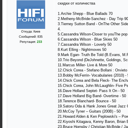
скидки от количества
1.Archie Shepp - Blue Ballads 70
2.Metheny-McBride-Sanchez - Day Trip 9
3.Tierney Sutton Band - OnThe Other Side
4.
Откуда: Киев
5.Cassandra Wilson-Closer to youThe pop
Сообщений: 835
6.Cassandra Wilson - Blue Skies 50
Репутация:
233
7.Cassandra Wilson - Loverly 50
8.Kurt Elling - Nightmoves 50
9.Mark Egan- Truth Be Told (B.Evans, M.F
10.Trio Beyond (DeJohnette, Goldings, Sco
11.Marcus Miller- Live & More 50
12.Chick Corea - Stefano Bollani : Orvieto
13.Bobby McFerrin- Vocabularies (2010) - 
14.Chick Corea and Bela Fleck- The Ench
15.Chick Corea, John McLaughlin- Five Pe
16.Dave Holland Septet- Pass It On - 50
17.Dave Holland Big Band- Overtime - 50
18.Terence Blanchard- Bounce - 50
19.Satoru Oda & Hank Jones Great Jazz Qui
20.McCoy Tyner ‎– Guitars (200B) - 50
21.Howard Alden & Ken Peplowski's ‎– Po
22.Kiyoshi Kitagava, Kenny Baron, Brian B
23.Bruce Hornsby / Christian McBride / J