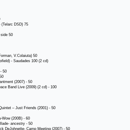
0
 (Telarc DSD) 75
 side 50
orman, V.Colaiuta) 50
field) - Saudades 100 (2 cd)
 - 50
50
antment (2007) - 50
ace Band Live (2009) (2 cd) - 100
ntet ‎– Just Friends (2001) - 50
w-Wow (200B) - 60
lade- ancestry - 50
ack DeJohnette- Camp Meeting (2007) - 50