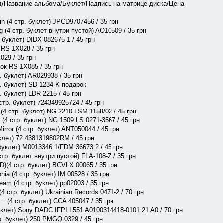
д/Название альбома/Буклет/Надпись на матрице диска/Цена
in (4 стр. буклет) JPCD9707456 / 35 грн
g (4 стр. буклет внутри пустой) AO10509 / 35 грн
. буклет) DIDX-082675 1 / 45 грн
 RS 1X028 / 35 грн
029 / 35 грн
ток RS 1X085 / 35 грн
. буклет) AR029938 / 35 грн
тр. буклет) SD 1234-K подарок
. буклет) LDR 2215 / 45 грн
 стр. буклет) 724349925724 / 45 грн
 (4 стр. буклет) NG 2210 LSM 1159/02 / 45 грн
 (4 стр. буклет) NG 1509 LS 0271-3567 / 45 грн
irror (4 стр. буклет) ANT050044 / 45 грн
уклет) 72 4381319802RM / 45 грн
. буклет) M0013346 1/FDM 36673.2 / 45 грн
стр. буклет внутри пустой) FLA-108-Z / 35 грн
D)(4 стр. буклет) BCVLX 00065 / 35 грн
phia (4 стр. буклет) IM 00528 / 35 грн
eam (4 стр. буклет) pp02003 / 35 грн
4 стр. буклет) Ukrainian Records 0471-2 / 70 грн
… (4 стр. буклет) CCA 405047 / 35 грн
буклет) Sony DADC IFPI L551 A0100314418-0101 21 A0 / 70 грн
р. буклет) 250 PMGQ 0329 / 45 грн