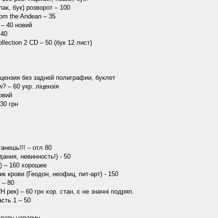
пак, бук) розворот – 100
rom the Andean – 35
 – 40 новий
 40
ollection 2 CD – 50 (бук 12 лист)
лицензия без задней полиграфии, буклет
w? – 60 укр. ліцензія
новий
 30 грн
анешь!!! – отл 80
ания, невинность!) - 50
) – 160 хорошее
к крови (Геодон, неофиц, пит-арт) - 150
 – 80
 рек) – 60 грн хор. стан, є не значні подряп.
асть 1 – 50
 пару царапин