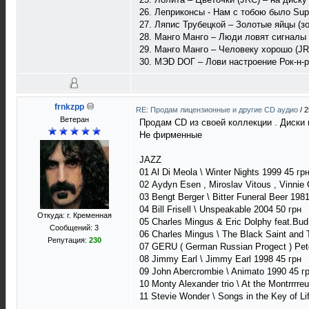
26. Леприконсы - Нам с тобою было Supe
27. Ляпис Трубецкой – Золотые яйцы (зо
28. Манго Манго – Люди ловят сигналы 
29. Манго Манго – Человеку хорошо (JR
30. МЭD DОГ – Лови настроение Рок-н-р
frnkzpp
RE: Продам лицензионные и другие CD аудио
/
2
Ветеран
Продам CD из своей коллекции . Диски в
Не фирменные
JAZZ
01 Al Di Meola \ Winter Nights 1999 45 гр
02 Aydyn Esen , Miroslav Vitous , Vinnie C
03 Bengt Berger \ Bitter Funeral Beer 198
04 Bill Frisell \ Unspeakable 2004 50 грн
Откуда: г. Кременная
05 Charles Mingus & Eric Dolphy feat.Bud 
Сообщений: 3
06 Charles Mingus \ The Black Saint and 
Репутация:
230
07 GERU ( German Russian Progect ) Pete
08 Jimmy Earl \ Jimmy Earl 1998 45 грн
09 John Abercrombie \ Animato 1990 45 г
10 Monty Alexander trio \ At the Montrrrre
11 Stevie Wonder \ Songs in the Key of Li