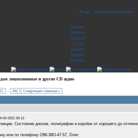
Вход
Зарегистрироваться
Главная
Новости
Обзоры
Статьи
Музыка
Бренды
Каталог
дам лицензионные и другие CD аудио
21
...
392
Следующая страница »
4-03-2021 00:12
екции. Состояние дисков, полиграфии и коробок от хорошего до отличн
чку или по телефону О96-38О-47-57, Олег.