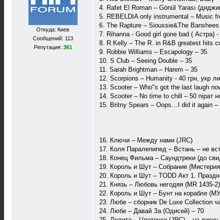
4. Rafet El Roman – Gönül Yarası (диджи
5. REBELDIA only instrumental – Music f
6. The Rapture – Siouxsie&The Banshees
Откуда: Киев
7. Rihanna - Good girl gone bad ( Астра) -
Сообщений: 113
8. R.Kelly – The R. in R&B greatest hits c
Репутация:
361
9. Robbie Williams – Escapology – 35
10. S Club – Seeing Double – 35
11. Sarah Brightman – Harem – 35
12. Scorpions – Humanity - 40 грн, укр 
13. Scooter – Who"s got the last laugh no
14. Scooter – No time to chill – 50 пірат 
15. Britny Spears – Oops…I did it again –
16. Ключи – Между нами (JRC)
17. Коля Паралепипед – Встань – не вст
18. Конец Фильма – Саундтреки (до свид
19. Король и Шут – Собрание (Мистерия
20. Король и Шут – TODD Акт 1. Праздни
21. Князь – Любовь негодяя (MR 1435-2)
22. Король и Шут – Бунт на корабле (МУН
23. Любе – сборник De Luxe Collection ч
24. Любе – Давай За (Одисей) – 70
25. Лолита – Цветочки (JRC) – на диску