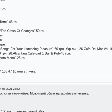
 грн.
erre"-45 грн.
/The Cross Of Changes''-50 грн.
рн.
рн.
грн.
ngs For Your Listenning Pleasure"-60 грн. Укр.лиц. 26.Cafe Del Mar Vol.16
 грн. 28.Alcantara Cafe-part 1 Bar & Pub-40 грн.
cora Meno"-25 грн.
 153 47 10 или в личке.
4-03-2021 22:32
х, стан уточнюйте. Можливий обмін на українську музику.
 100 рос. ліцензія, новий, бук.