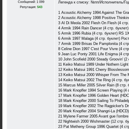
Сообщений: 1 099
Легенда к списку: №пп/Исполнитель/Го
Репутация:
543
1 Acoustic Alchemy 1994 Against The Gra
2 Acoustic Alchemy 1998 Positive Thinkin
3 Al Di Meola 2002 Flesh On Flesh (4 стр
4 Armik 1994 Rain Dancer (4 стр. буклет)
5 Armik 1996 Rubia (4 стр. буклет) RS 1X
6 Armik 1997 Malaga (4 стр. буклет) Рос
7 Armik 1999 Brisas De Pamplonita (4 стр
8 Celine Dion 1997 C'est Pour Vivre (4 с
9 Jean Luc Ponty 2001 Life Enigma (4 стр
10 John Scofield 2000 Steady Groovin' (2
11 Keiko Matsui 1989 Under Nothern Light
12 Keiko Matsui 1991 Cherry Blosslessom
13 Keiko Matsui 2000 Whisper From The M
14 Keiko Matsui 2002 The Ring (4 стр. б
15 Marcus Miller 2005 Silver Rain (8 стр
16 Mark Knopfler 1994 Screen Playing (4 
17 Mark Knopfler 1996 Golden Heart (HDC
18 Mark Knopfler 2000 Sailing To Philadel
19 Mark Knopfler 2002 The Ragpicker's Dr
20 Mark Knopfler 2004 Shangri-La (HDCD)(
21 Mylene Farmer 2005 Avant gue l'ombre
22 Nightwish 2000 Wishmaster (12 стр. 
23 Pat Metheny Group 1996 Quartet (4 ст