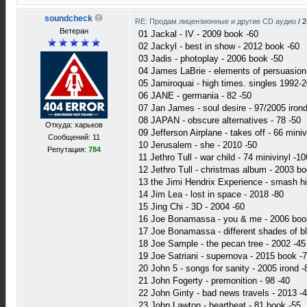
soundcheck
RE: Продам лицензионные и другие CD аудио
/
2
Ветеран
01 Jackal - IV - 2009 book -60
02 Jackyl - best in show - 2012 book -60
03 Jadis - photoplay - 2006 book -50
04 James LaBrie - elements of persuasion
05 Jamiroquai - high times. singles 1992-
06 JANE - germania - 82 -50
07 Jan James - soul desire - 97/2005 irond
08 JAPAN - obscure alternatives - 78 -50
Откуда: харьков
09 Jefferson Airplane - takes off - 66 miniv
Сообщений: 11
10 Jerusalem - she - 2010 -50
Репутация:
784
11 Jethro Tull - war child - 74 minivinyl -10
12 Jethro Tull - christmas album - 2003 bo
13 the Jimi Hendrix Experience - smash hi
14 Jim Lea - lost in space - 2018 -80
15 Jing Chi - 3D - 2004 -60
16 Joe Bonamassa - you & me - 2006 boo
17 Joe Bonamassa - different shades of bl
18 Joe Sample - the pecan tree - 2002 -45
19 Joe Satriani - supernova - 2015 book -
20 John 5 - songs for sanity - 2005 irond -
21 John Fogerty - premonition - 98 -40
22 John Ginty - bad news travels - 2013 -
23 John Lawton - heartbeat - 81 book -55