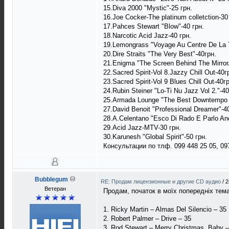
15.Diva 2000 "Mystic"-25 грн.
16.Joe Cocker-The platinum colletction-30
17.Pahces Stewart "Blow"-40 грн.
18.Narcotic Acid Jazz-40 грн.
19.Lemongrass "Voyage Au Centre De La T
20.Dire Straits "The Very Best"-40грн.
21.Enigma "The Screen Behind The Mirror
22.Sacred Spirit-Vol 8.Jazzy Chill Out-40г
23.Sacred Spirit-Vol 9 Blues Chill Out-40г
24.Rubin Steiner "Lo-Ti Nu Jazz Vol 2."-40
25.Armada Lounge "The Best Downtempo So
27.David Benoit "Professional Dreamer"-40
28.A.Celentano "Esco Di Rado E Parlo An
29.Acid Jazz-MTV-30 грн.
30.Karunesh "Global Spirit"-50 грн.
Консультации по тлф. 099 448 25 05, 097
Bubblegum
RE: Продам лицензионные и другие CD аудио
/
2
Ветеран
Продам, початок в моїх попередніх тема
1. Ricky Martin – Almas Del Silencio – 35
2. Robert Palmer – Drive – 35
3. Rod Stewart – Merry Christmas, Baby –