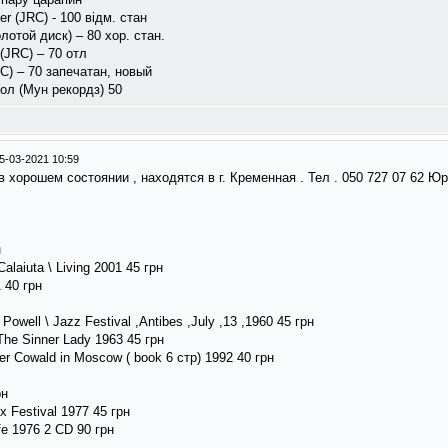
r (JRC) - 100 відм. стан
лотой диск) – 80 хор. стан.
(JRC) – 70 отл
C) – 70 запечатан, новый
ол (Мун рекордз) 50
5-03-2021 10:59
 хорошем состоянии , находятся в г. Кременная . Тел . 050 727 07 62 Юр
н
alaiuta \ Living 2001 45 грн
1 40 грн
Powell \ Jazz Festival ,Antibes ,July ,13 ,1960 45 грн
The Sinner Lady 1963 45 грн
r Cowald in Moscow ( book 6 стр) 1992 40 грн
рн
ux Festival 1977 45 грн
fe 1976 2 CD 90 грн