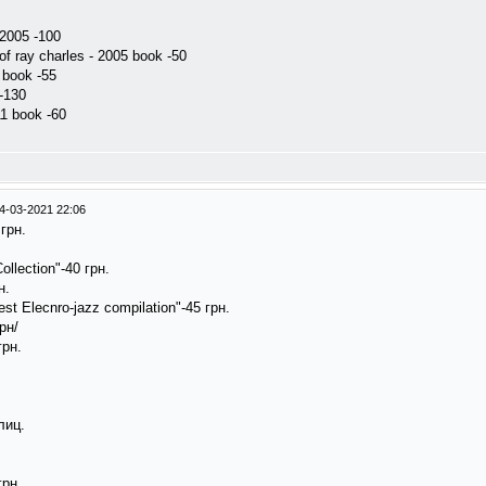
 2005 -100
 of ray charles - 2005 book -50
1 book -55
 -130
11 book -60
4-03-2021 22:06
 грн.
ollection"-40 грн.
н.
est Elecnro-jazz compilation"-45 грн.
рн/
грн.
лиц.
грн.