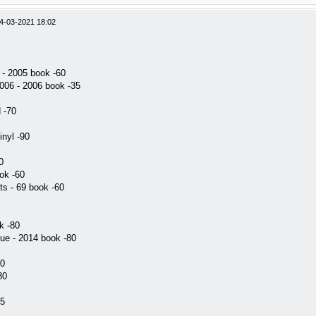
4-03-2021 18:02
 - 2005 book -60
2006 - 2006 book -35
 -70
inyl -90
0
ok -60
ts - 69 book -60
k -80
ue - 2014 book -80
70
80
45