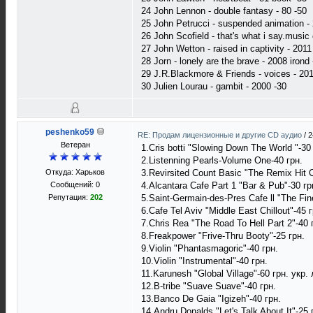
24 John Lennon - double fantasy - 80 -50
25 John Petrucci - suspended animation -
26 John Scofield - that's what i say.music
27 John Wetton - raised in captivity - 201
28 Jorn - lonely are the brave - 2008 irond
29 J.R.Blackmore & Friends - voices - 20
30 Julien Lourau - gambit - 2000 -30
peshenko59
RE: Продам лицензионные и другие CD аудио
/
2
Ветеран
1.Cris botti "Slowing Down The World "-30
2.Listenning Pearls-Volume One-40 грн.
Откуда: Харьков
3.Revirsited Count Basic "The Remix Hit C
Сообщений: 0
4.Alcantara Cafe Part 1 "Bar & Pub"-30 гр
Репутация:
202
5.Saint-Germain-des-Pres Cafe ll "The Fin
6.Cafe Tel Aviv "Middle East Chillout"-45 г
7.Chris Rea "The Road To Hell Part 2"-40 
8.Freakpower "Frive-Thru Booty"-25 грн.
9.Violin "Phantasmagoric"-40 грн.
10.Violin "Instrumental"-40 грн.
11.Karunesh "Global Village"-60 грн. укр. 
12.B-tribe "Suave Suave"-40 грн.
13.Banco De Gaia "Igizeh"-40 грн.
14.Andru Donalds "Let's Talk About It"-25 