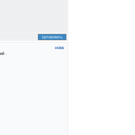
Цитировать
#4366
ий .