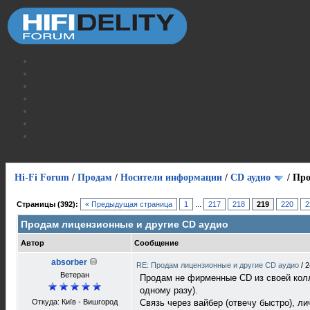
Hi-Fi Forum
/
Продам
/
Носители информации
/
СD аудио
/
Про
Страницы (392):
« Предыдущая страница
1
...
217
218
219
220
2
Продам лицензионные и другие CD аудио
Автор
Сообщение
absorber
RE: Продам лицензионные и другие CD аудио
/
2
Ветеран
Продам не фирменные CD из своей колл
одному разу).
Откуда: Київ - Вишгород
Связь через вайбер (отвечу быстро), ли