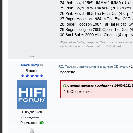
24 Pink Floyd 1969 UMMAGUMMA (Disk Two
25 Pink Floyd 1979 The Wall (2CD)(4 стр.
26 Pink Floyd 1983 The Final Cut (4 стр. 
27 Roger Hodgson 1984 In The Eye Of The
28 Roger Hodgson 1987 Hai Hai (4 стр. б
29 Roger Hodgson 2000 Open The Door (4 
30 Soul Ballet 2000 Vibe Cinema (4 стр. 
"Прощайте баби, папіроси. Скоро, скоро вже ми п
Аудіофіл не може бути атеїстом:) © absorber
aleks.bazp
RE: Продам лицензионные и другие CD аудио
/
2
Ветеран
удалено
#1
отредактировал сообщение 24-03-2021 2
1.6 Оверквотинг
Откуда: Киев
Сообщений: 0
Репутация:
169