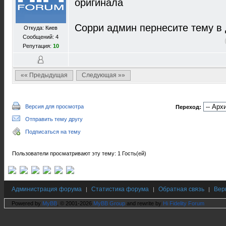
оригинала
Сорри админ пернесите тему в 
Откуда: Киев
Сообщений: 4
Репутация:
10
«« Предыдущая
Следующая »»
Версия для просмотра
Переход:
Отправить тему другу
Подписаться на тему
Пользователи просматривают эту тему: 1 Гость(ей)
Администрация форума
Статистика форума
Обратная связь
Вер
|
|
|
Powered by
MyBB
, © 2001-2026
MyBB Group
and rewrite by
Hi Fidelity Forum