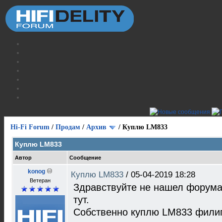
Hi-Fi Forum
/
Продам
/
Архив
/
Куплю LM833
Куплю LM833
Автор
Сообщение
konog
Куплю LM833
/
05-04-2019 18:28
Ветеран
Здравствуйте не нашел форума
тут.
Собственно куплю LM833 филипс