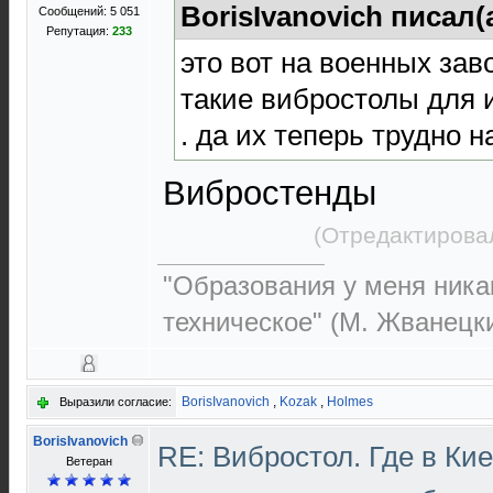
BorisIvanovich писал(
Сообщений: 5 051
Репутация:
233
это вот на военных за
такие вибростолы для 
. да их теперь трудно н
Вибростенды
(Отредактирова
"Образования у меня никак
техническое" (М. Жванецк
BorisIvanovich
,
Kozak
,
Holmes
Выразили согласие:
BorisIvanovich
RE: Вибростол. Где в Ки
Ветеран