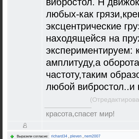
вибростол. Н движок
любых-как грязи,кре
эксцентрические груз
находящейся на пру
экспериментируем: к
амплитуду,а оборот
частоту,таким образ
любой вибростол..и 
(Отредактирова
красота,спасет мир!
richard34
,
pleven
,
nem2007
Выразили согласие: