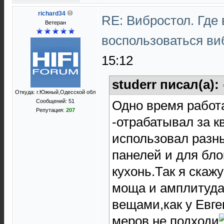
richard34
RE: Вибростол. Где
Ветеран
воспользоваться в
15:12
studerr писал(а):
Откуда: г.Южный,Одесской обл
Одно время работ
Сообщений: 51
Репутация:
207
-отрабатывал за к
использовал разн
панелей и для бло
кухонь.Так я скаж
моща и амплитуда
вещами,как у Евге
меров не подходи