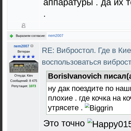
аппаратуры . да их 
.
nem2007
Выразили согласие:
nem2007
RE: Вибростол. Где в Ки
Ветеран
воспользоваться виброс
BorisIvanovich писал(
Откуда: Kiev
Сообщений: 8 475
ну дак поездите по наш
Репутация:
1073
плохие . где кочка на ко
утрясете .
Это точно