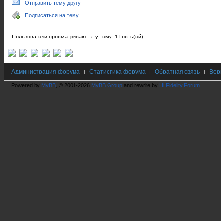
Отправить тему другу
Подписаться на тему
Пользователи просматривают эту тему: 1 Гость(ей)
Администрация форума
Статистика форума
Обратная связь
Вер
|
|
|
Powered by
MyBB
, © 2001-2026
MyBB Group
and rewrite by
Hi Fidelity Forum