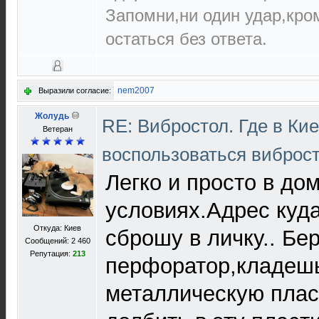
Запомни,ни один удар,кро
остаться без ответа.
nem2007
Выразили согласие:
Жолудь
RE: Вибростол. Где в Ки
Ветеран
воспользоваться виброс
Легко и просто в до
условиях.Адрес куда
Откуда: Киев
сброшу в личку.. Б
Сообщений: 2 460
Репутация:
213
перфоратор,кладешь
металлическую плас