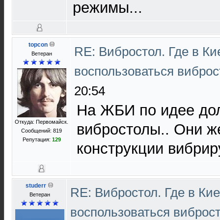
режимы...
topcon
RE: Вибростол. Где в К
Ветеран
воспользоваться вибро
20:54
На ЖБИ по идее до
Откуда: Первомайск.
вибростолы.. Они ж
Сообщений: 819
Репутация:
129
конструкции вибрир
studerr
RE: Вибростол. Где в Ки
Ветеран
воспользоваться виброс