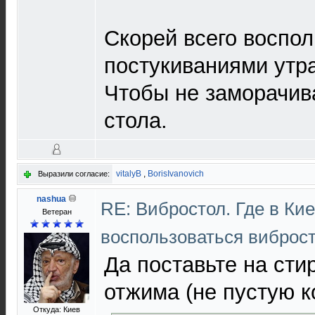
Скорей всего воспол
постукиваниями утр
Чтобы не заморачив
стола.
vitalyB
,
BorisIvanovich
Выразили согласие:
nashua
RE: Вибростол. Где в Ки
Ветеран
воспользоваться виброс
Да поставьте на сти
отжима (не пустую к
Откуда: Киев