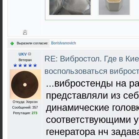
BorisIvanovich
Выразили согласие:
UKV
RE: Вибростол. Где в Ки
Ветеран
воспользоваться виброс
...вибростенды на р
представляли из се
Откуда: Херсон
динамические головк
Сообщений: 357
Репутация:
273
соответствующими у
генератора нч зада