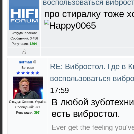
воспользоваться виброс
про стиралку тоже 
Откуда: Kharkov
Сообщений: 3 456
Репутация:
1264
norman
RE: Вибростол. Где в 
Ветеран
воспользоваться вибр
17:59
В любой зуботехни
Откуда: Херсон. Україна
Сообщений: 971
есть вибростол.
Репутация:
397
Ever get the feeling you