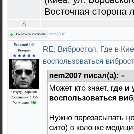
Восточная сторона л
nem2007
Выразили согласие:
Евгений1
RE: Вибростол. Где в Ки
Ветеран
воспользоваться виброс
nem2007 писал(а):
Может кто знает,
где и
Откуда: Харьков
воспользоваться ви
Сообщений: 1 425
Репутация:
469
Нужно перезасыпать це
сито) в колонке медици