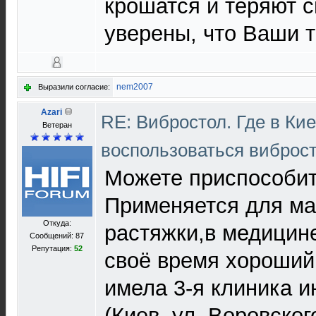
крошатся и теряют с
уверены, что Ваши 
nem2007
Выразили согласие:
Azari
RE: Вибростол. Где в Ки
Ветеран
воспользоваться виброс
Можете приспособит
Применяется для ма
Откуда:
растяжки,в медицине
Сообщений: 87
Репутация:
52
своё время хороши
имела 3-я клиника и
(Киев, ул. Воровского