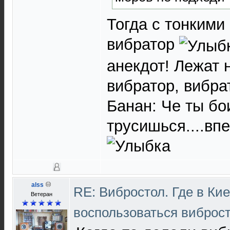
Тогда с тонкими
вибратор
анекдот! Лежат 
вибратор, вибрат
Банан: Че ты бо
трусишься....вп
alss
RE: Вибростол. Где в Ки
Ветеран
воспользоваться виброс