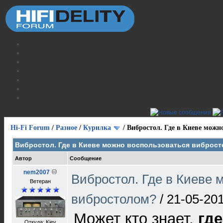
Hi-Fi Forum
/
Разное
/
Курилка
/
Вибростол. Где в Киеве можн
Вибростол. Где в Киеве можно воспользоваться виброс
Автор
Сообщение
nem2007
Вибростол. Где в Киеве 
Ветеран
вибростолом?
/
21-05-201
Может кто знает,
где
Откуда: Kiev