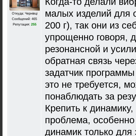
Когда-то делали ви
малых изделий для о
Откуда: Чернівці
Сообщений: 465
200 г), так они из с
Репутация:
255
упрощенно говоря, д
резонансной и усили
обратная связь чере
задатчик программы 
это не требуется, м
понаблюдать за резу
Крепить к динамику,
проблема, особенно
динамик только для 