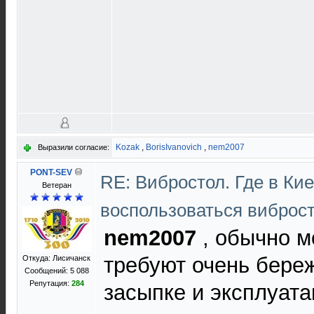
Kozak
,
BorisIvanovich
,
nem2007
Выразили согласие:
PONT-SEV
RE: Вибростол. Где в Ки
Ветеран
воспользоваться виброс
nem2007
, обычно м
требуют очень бере
Откуда: Лисичанск
Сообщений: 5 088
Репутация:
284
засыпке и эксплуата