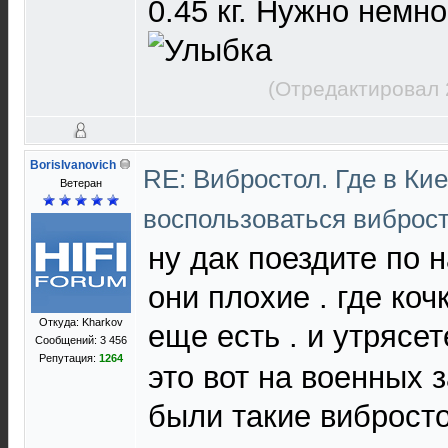
0.45 кг. Нужно немно
(Отредактировал 
BorisIvanovich
RE: Вибростол. Где в Ки
Ветеран
воспользоваться виброс
ну дак поездите по 
они плохие . где кочк
Откуда: Kharkov
еще есть . и утрясет
Сообщений: 3 456
Репутация:
1264
это вот на военных 
были такие виброст