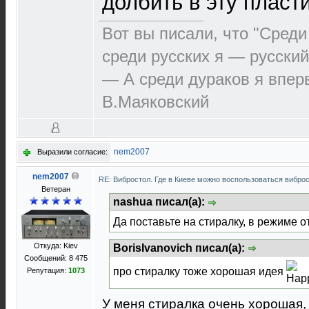
долбить в эту пласт
Вот вы писали, что "Среди
среди русских я — русский
— А среди дураков я впер
В.Маяковский
nem2007
Выразили согласие:
nem2007
RE: Вибростол. Где в Киеве можно воспользоваться вибр
Ветеран
nashua писал(а):
Да поставьте на стиралку, в режиме о
BorisIvanovich писал(а):
Откуда: Kiev
Сообщений: 8 475
про стиралку тоже хорошая идея
Репутация:
1073
У меня стиралка очень хорошая, в