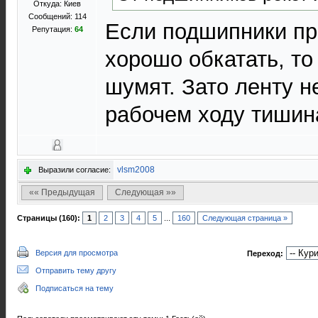
Откуда: Киев
Сообщений: 114
Если подшипники пр
Репутация:
64
хорошо обкатать, то
шумят. Зато ленту н
рабочем ходу тишин
vlsm2008
Выразили согласие:
«« Предыдущая
Следующая »»
Страницы (160):
1
2
3
4
5
...
160
Следующая страница »
Версия для просмотра
Переход:
Отправить тему другу
Подписаться на тему