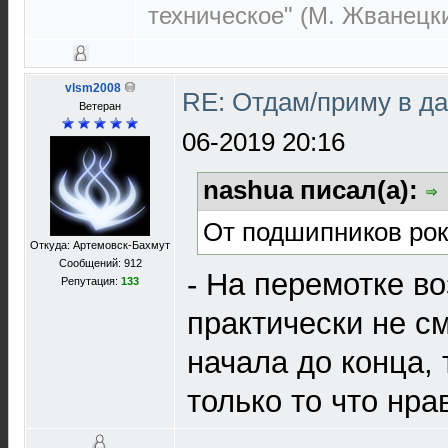
техническое" (М. Жванецк
vlsm2008
RE: Отдам/приму в д
Ветеран
06-2019 20:16
nashua писал(а):
От подшипников рок
Откуда: Артемовск-Бахмут
Сообщений: 912
- На перемотке во
Репутация:
133
практически не с
начала до конца, 
только то что нра