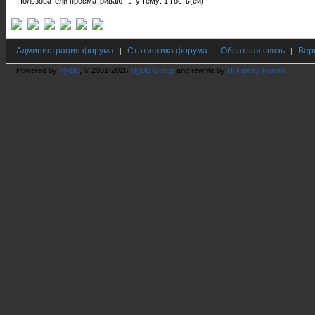
Пользователи просматривают эту тему: 1 Гость(ей)
Администрация форума
Статистика форума
Обратная связь
Вер
|
|
|
Powered by
MyBB
, © 2001-2026
MyBB Group
and rewrite by
Hi Fidelity Forum