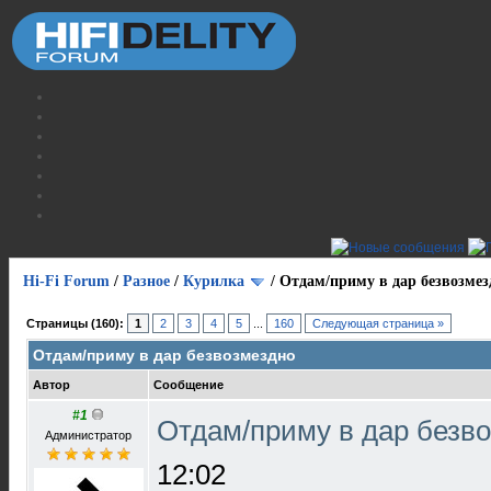
Hi-Fi Forum
/
Разное
/
Курилка
/
Отдам/приму в дар безвозмез
Страницы (160):
1
2
3
4
5
...
160
Следующая страница »
Отдам/приму в дар безвозмездно
Автор
Сообщение
#1
Отдам/приму в дар безв
Администратор
12:02