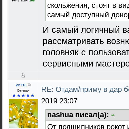
Репутация:
289
скольжения, стоят в ви
самый доступный доно
И самый логичный ва
рассматривать возню
головняк с пользова
сервисными мастерс
vic116
RE: Отдам/приму в дар 
Ветеран
2019 23:07
nashua писал(а):
От подшипников рокот 