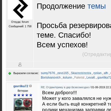
Продолжение
темы
Откуда: forum
Просьба резервиров
Сообщений: 1 758
теме. Спасибо!
Всем успехов!
(Отредакти
sumy7676
,
zevs165
,
Skazzzzzzzzza
,
ryslan
,
afh
,
Выразили согласие:
BorisIvanovich
,
kolunn
,
Falerist
,
LevaK
,
gavrilka7
gavrilka72
RE: Отдам/приму в дар безвозмездно
/
01-06-2019 22:
Ветеран
Всем доброго!!!
Может у кого завалялся не н
А если быть ещё конкретней 
ролики механизма заправки ле