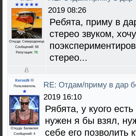
2019 08:26
Ребята, приму в да
стерео звуком, хоч
Откуда: Северодонецк
поэкспериментиров
Сообщений: 58
Репутация:
70
стерео...
KerosiN
RE: Отдам/приму в дар 
Пользователь
2019 16:10
Рябята, у куого есть
нужен я бы взял, ну
Откуда: Балаклея
себе его позволить к
Сообщений: 4