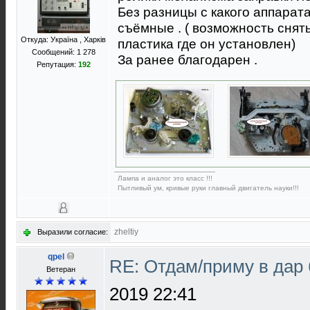
Без разницы с какого аппарат
съёмные . ( возможность снять
Откуда: Україна , Харків
пластика где он установлен)
Сообщений: 1 278
За ранее благодарен .
Репутация:
192
Лампа и аналог это класс !!!
Пытливый ум, кривые руки главный двигатель науки!!!
zheltiy
Выразили согласие:
qpel
RE: Отдам/приму в дар
Ветеран
2019 22:41