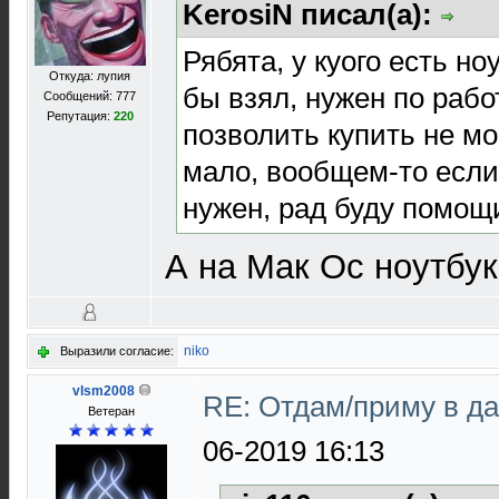
KerosiN писал(а):
Рябята, у куого есть но
Откуда: лупия
бы взял, нужен по рабо
Сообщений: 777
Репутация:
220
позволить купить не мо
мало, вообщем-то если
нужен, рад буду помощ
А на Мак Ос ноутбук
niko
Выразили согласие:
vlsm2008
RE: Отдам/приму в д
Ветеран
06-2019 16:13