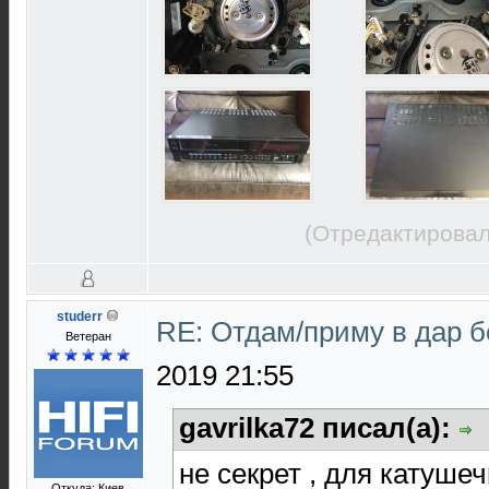
(Отредактировал
studerr
RE: Отдам/приму в дар 
Ветеран
2019 21:55
gavrilka72 писал(а):
не секрет , для катушечн
Откуда: Киев