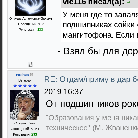
vic116 писал(а):
У меня где то зава
Откуда: Артемовск-Бахмут
подшипниках сойки о
Сообщений: 912
Репутация:
133
мангитофона. Если 
- Взял бы для до
nashua
RE: Отдам/приму в дар 
Ветеран
2019 16:37
От подшипников рок
"Образования у меня никак
Откуда: Киев
техническое" (М. Жванецк
Сообщений: 5 051
Репутация:
233