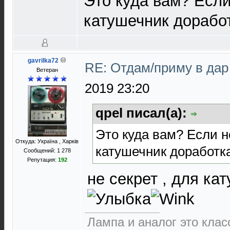
Это куда вам? Если 
катушечник дорабо
gavrilka72
RE: Отдам/приму в да
Ветеран
2019 23:20
qpel писал(а):
Это куда вам? Если не
Откуда: Україна , Харків
катушечник доработк
Сообщений: 1 278
Репутация:
192
не секрет , для кат
Лампа и аналог это класс