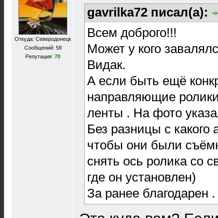
gavrilka72 писал(а):
Всем доброго!!!
Откуда: Северодонецк
Может у кого завалял
Сообщений: 58
Репутация:
70
Видак.
А если быть ещё конк
направляющие ролики
ленты . На фото указа
Без разницы с какого 
чтобы они были съёмн
снять ось ролика со с
где он установлен)
За ранее благодарен .