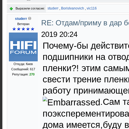
studerr
,
BorisIvanovich
,
vic116
Выразили согласие:
studerr
RE: Отдам/приму в дар 
Ветеран
2019 20:24
Почему-бы действит
подшипники на отво
Откуда: Киев
пленки?! этим самы
Сообщений: 617
Репутация:
270
свести трение пленк
работу принимающе
.Сам т
поэксперементирова
дома имеется,буду 