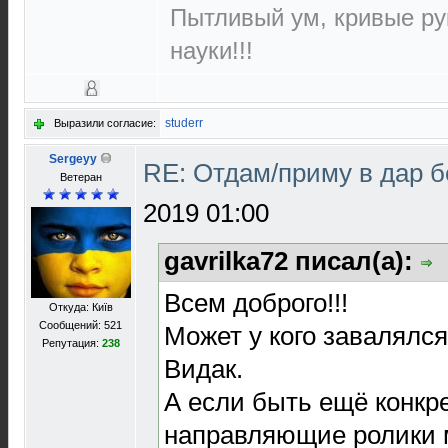
Пытливый ум, кривые ру
науки!!!
studerr
Выразили согласие:
Sergeyy
RE: Отдам/приму в дар 
Ветеран
2019 01:00
gavrilka72 писал(а):
Всем доброго!!!
Откуда: Київ
Сообщений: 521
Может у кого завалялс
Репутация:
238
Видак.
А если быть ещё конкр
направляющие ролики 