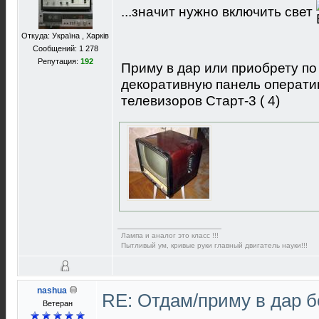
...значит нужно включить свет
Откуда: Україна , Харків
Сообщений: 1 278
Репутация:
192
Приму в дар или приобрету по
декоративную панель операти
телевизоров Старт-3 ( 4)
Лампа и аналог это класс !!!
Пытливый ум, кривые руки главный двигатель науки!!!
nashua
RE: Отдам/приму в дар 
Ветеран