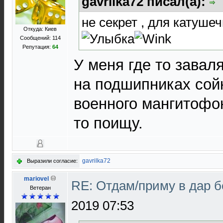
gavrilka72 писал(а):
не секрет , для катушечн
Откуда: Киев
Сообщений: 114
Репутация:
64
У меня где то зава
на подшипниках сойк
военного мангитофо
то поищу.
gavrilka72
Выразили согласие:
mariovel
RE: Отдам/приму в дар 
Ветеран
2019 07:53