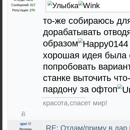
Сообщений: 617
Репутация:
270
то-же собираюсь для
дорабатывать отвод
образом
хорошая идея была 
попробовать вариант
станке выточить что
пардону за офтоп
красота,спасет мир!
qpel
RE: Отдам/приму в дар
Ветеран