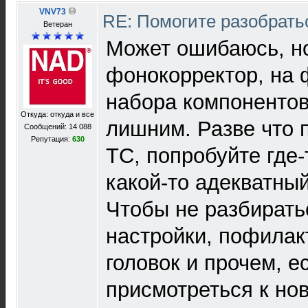
VNV73
RE: Помогите разобрат
Ветеран
Может ошибаюсь, н
фонокорректор, на
набора компонентов,
Откуда: откуда и все
лишним. Разве что по
Сообщений: 14 088
Репутация:
630
ТС, попробуйте где-
какой-то адекватны
Чтобы не разбирать
настройки, пофилак
головок и прочем, е
присмотреться к нов