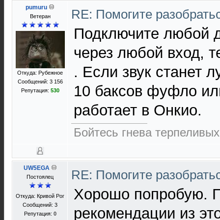
pumuru
RE: Помогите разобрать
Ветеран
Подключите любой д
через любой вход, 
. Если звук станет л
Откуда: Рубежное
Сообщений: 3 156
10 баксов фуфло ил
Репутация:
530
работает в Онкио.
Бойтесь гнева терпеливых.
UW5EGA
RE: Помогите разобрать
Постоялец
Хорошо попробую. Г
Откуда: Кривой Рог
Сообщений: 3
рекомендации из это
Репутация:
0