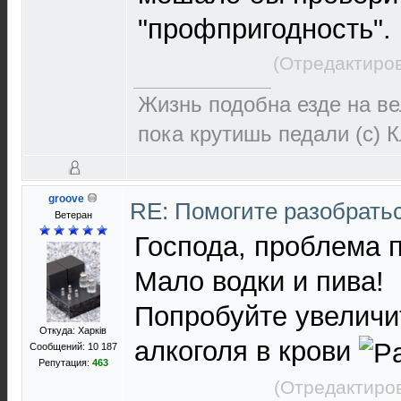
"профпригодность".
(Отредактиров
Жизнь подобна езде на ве
пока крутишь педали (с) 
groove
RE: Помогите разобрать
Ветеран
Господа, проблема 
Мало водки и пива!
Попробуйте увелич
Откуда: Харків
алкоголя в крови
Сообщений: 10 187
Репутация:
463
(Отредактиров