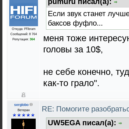
pumuru писал(а):
Если звук станет лучше
баксов фуфло...
Откуда: Příbram
Сообщений: 8 764
меня тоже интересу
Репутация:
364
головы за 10$,
не себе конечно, ту
как-то грало".
serglobo
RE: Помогите разобрать
Ветеран
UW5EGA писал(а):