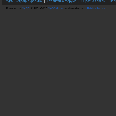
Администрация форума
Статистика форума
Обратная связь
Вер
|
|
|
Powered by
MyBB
, © 2001-2026
MyBB Group
and rewrite by
Hi Fidelity Forum