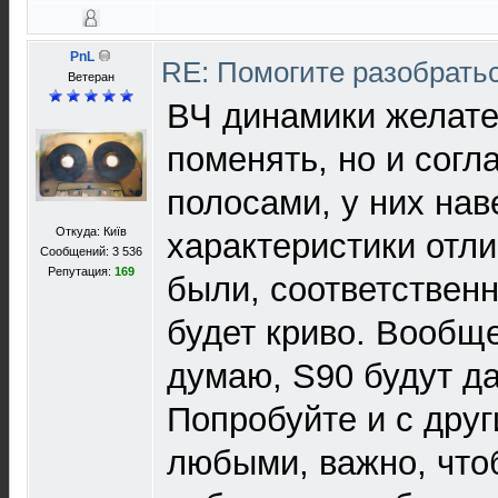
PnL
RE: Помогите разобрать
Ветеран
ВЧ динамики желате
поменять, но и согл
полосами, у них нав
Откуда: Київ
характеристики отли
Сообщений: 3 536
Репутация:
169
были, соответственн
будет криво. Вообще
думаю, S90 будут да
Попробуйте и с дру
любыми, важно, что