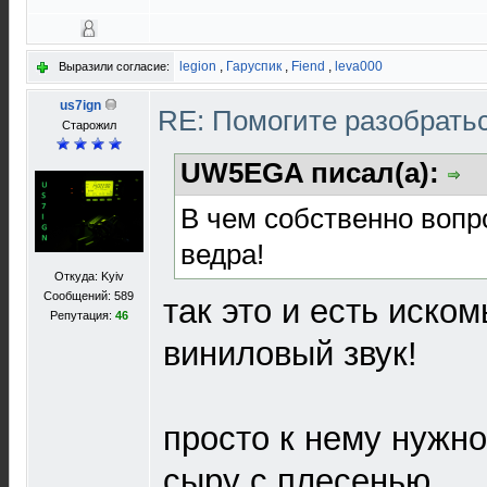
legion
,
Гаруспик
,
Fiend
,
leva000
Выразили согласие:
us7ign
RE: Помогите разобрать
Старожил
UW5EGA писал(а):
В чем собственно вопро
ведра!
Откуда: Kyiv
Сообщений: 589
так это и есть иско
Репутация:
46
виниловый звук!
просто к нему нужно
сыру с плесенью...