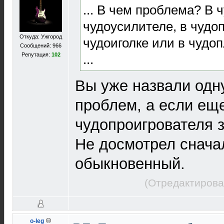
... В чем проблема? В 
чудоусилителе, в чудоп
Откуда: Ужгород
чудоиголке или в чудо
Сообщений: 966
Репутация:
102
...
Вы уже назвали одн
проблем, а если ещ
чудопроигрователя за
Не досмотрел сначал
обыкновенный.
(Отредактирова
o-leg