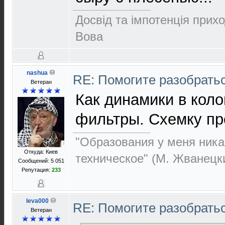
Досвід та імпотенція прихо
Вова
nashua
RE: Помогите разобрать
Ветеран
Как динамики в кол
фильтры. Схемку пр
"Образования у меня ника
Откуда: Киев
техническое" (М. Жванецк
Сообщений: 5 051
Репутация:
233
leva000
RE: Помогите разобрать
Ветеран