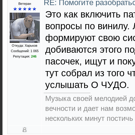
RE: Помогите разобрать
Ветеран
Это как включить па
вопросы по винилу.
формируют свою сис
Откуда: Харьков
добиваются этого п
Сообщений: 1 065
Репутация:
246
пасочек, ищут и пок
тут собрал из того ч
услышать О ЧУДО.
Музыка своей мелодией до
вечности и дает нам возм
нескольких минут постичь