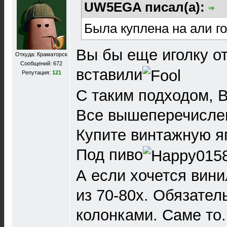
UW5EGA писал(а):
Была куплена на али го
Вы бы еще иголку о
Откуда: Краматорск
Сообщений: 672
вставили
Репутация:
121
С таким подходом, В
Все вышеперечислен
Купите винтажную я
Под пиво
А если хочется вини
из 70-80х. Обязател
колонками. Саме то