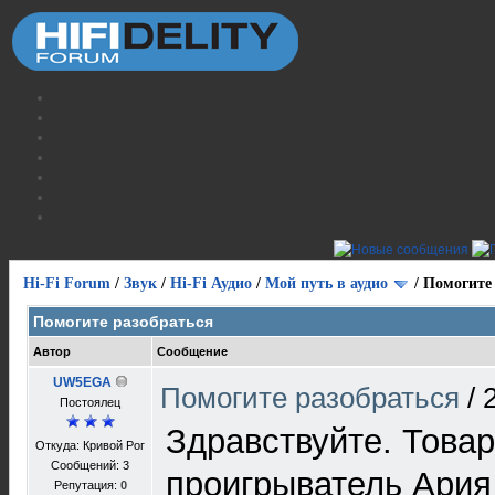
Hi-Fi Forum
/
Звук
/
Hi-Fi Аудио
/
Мой путь в аудио
/
Помогите 
Помогите разобраться
Автор
Сообщение
UW5EGA
Помогите разобраться
/
Постоялец
Здравствуйте. Това
Откуда: Кривой Рог
Сообщений: 3
проигрыватель Ария
Репутация:
0