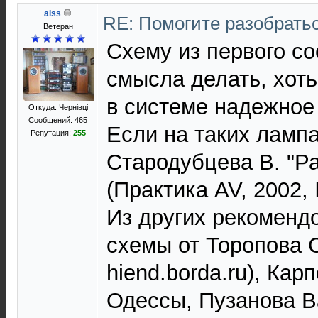
alss
RE: Помогите разобрать
Ветеран
Схему из первого с
смысла делать, хоть
в системе надежное
Откуда: Чернівці
Сообщений: 465
Если на таких лампа
Репутация:
255
Стародубцева В. "Р
(Практика AV, 2002, 
Из других рекоменд
схемы от Торопова С
hiend.borda.ru), Кар
Одессы, Пузанова В