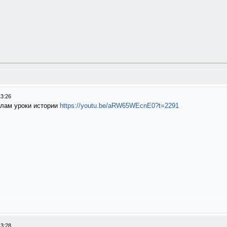
13:26
алам уроки истории
https://youtu.be/aRW65WEcnE0?t=2291
13:28