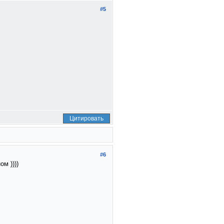
#5
Цитировать
#6
м ))))