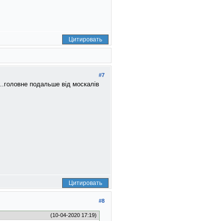
Цитировать
#7
..головне подальше вiд москалiв
Цитировать
#8
(10-04-2020 17:19)