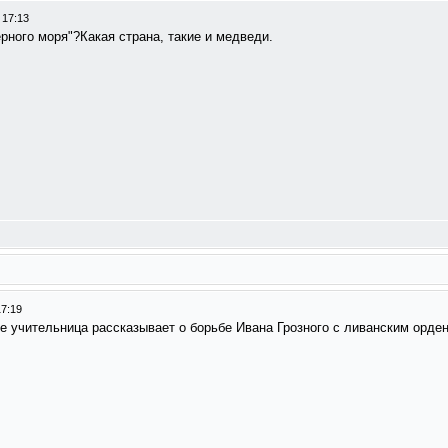
 17:13
ерного моря"?Какая страна, такие и медведи.
17:19
е учительница рассказывает о борьбе Ивана Грозного с ливанским ордено