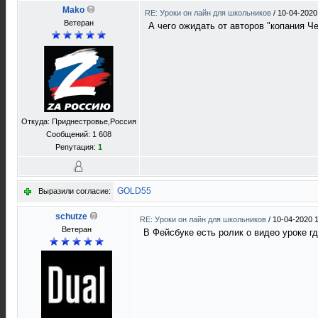
Mako
RE: Уроки он лайн для школьников
/
10-04-2020
Ветеран
А чего ожидать от авторов "копания Ч
Откуда: Приднестровье,Россия
Сообщений: 1 608
Репутация:
1
GOLD55
Выразили согласие:
schutze
RE: Уроки он лайн для школьников
/
10-04-2020 
Ветеран
В Фейсбуке есть ролик о видео уроке гд