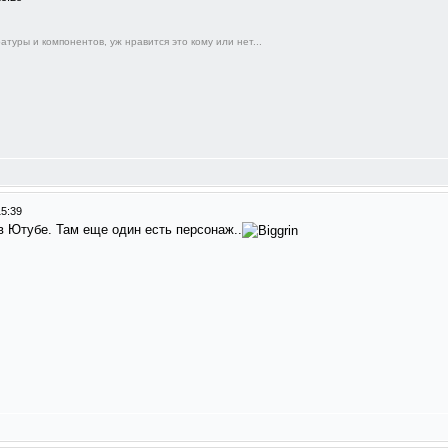
атуры и компонентов, уж нравится это кому или нет...
15:39
в Ютубе. Там еще один есть персонаж..