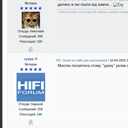
Ветеран
далеко ж ми пішли від мавпи...
У меня сугубо утилитарный подход к выбору аппар
Откуда: Николаев
Сообщений: 308
Репутация:
109
ryaba
RE: Уроки он лайн для школьников
/
10-04-2020 
Ветеран
Монтян посвятила этому "уроку" ролик 
Откуда: Харьков
Сообщений: 259
Репутация:
140