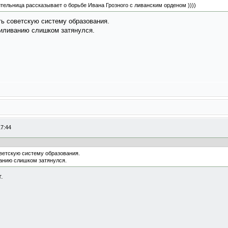
ительница рассказывает о борьбе Ивана Грозного с ливанским орденом ))))
ь советскую систему образования.
биливанию слишком затянулся.
17:44
ветскую систему образования.
анию слишком затянулся.
.