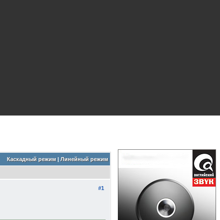
Каскадный режим
|
Линейный режим
#1