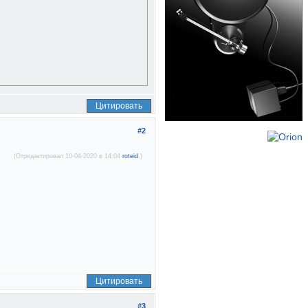
Цитировать
#2
(Отредактировал 10-04-2020 в 14:04
roteid
.)
Цитировать
#3