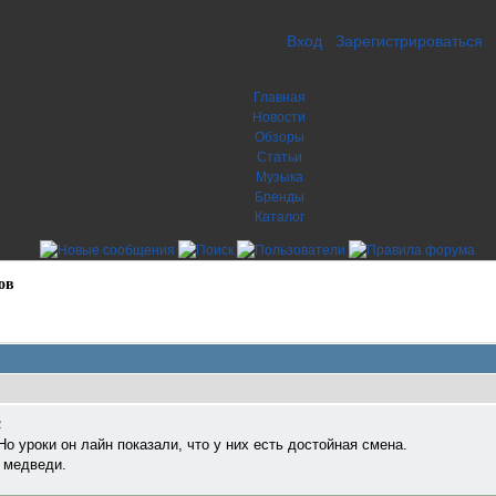
Вход
Зарегистрироваться
Главная
Новости
Обзоры
Статьи
Музыка
Бренды
Каталог
ов
2
о уроки он лайн показали, что у них есть достойная смена.
 медведи.