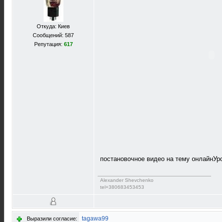
Откуда: Киев
Сообщений: 587
Репутация:
617
постановочное видео на тему онлайнУр
Alexander Shevchenko
tel+380683453453
tagawa99
Выразили согласие: