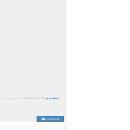
(Отредактировал 10-04-2020 в 18:19
sashashev
.)
Цитировать