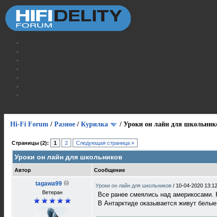
Hi-Fi Forum
/
Разное
/
Курилка
/
Уроки он лайн для школьник
Страницы (2):
1
2
Следующая страница »
Уроки он лайн для школьников
Автор
Сообщение
tagawa99
Уроки он лайн для школьников
/
10-04-2020 13:1
Ветеран
Все ранее смеялись над америкосами. Н
В Антарктиде оказывается живут белые