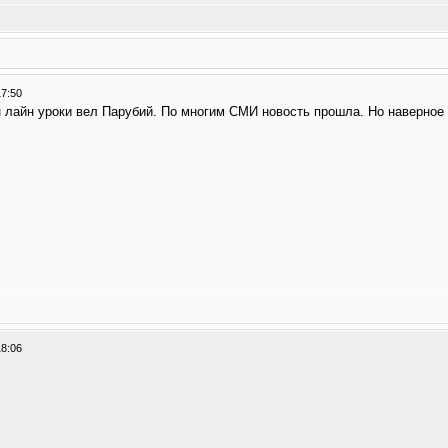
17:50
 лайн уроки вел Парубий. По многим СМИ новость прошла. Но наверное 
18:06