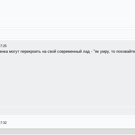
17:25
енка могут перекроить на свой современный лад - "як умру, то поховайте
17:32