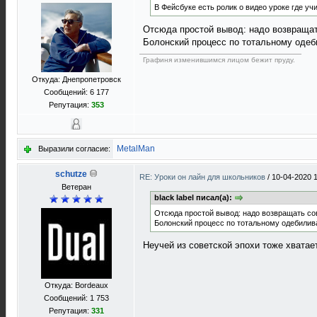
В Фейсбуке есть ролик о видео уроке где уч
Отсюда простой вывод: надо возвращат
Болонский процесс по тотальному оде
Графиня изменившимся лицом бежит пруду.
Откуда: Днепропетровск
Сообщений: 6 177
Репутация:
353
MetalMan
Выразили согласие:
schutze
RE: Уроки он лайн для школьников
/
10-04-2020 
Ветеран
black label писал(а):
Отсюда простой вывод: надо возвращать со
Болонский процесс по тотальному одебилив
Неучей из советской эпохи тоже хватает
Откуда: Bordeaux
Сообщений: 1 753
Репутация:
331