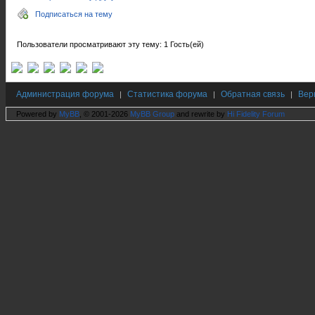
Подписаться на тему
Пользователи просматривают эту тему: 1 Гость(ей)
Администрация форума
Статистика форума
Обратная связь
Вер
|
|
|
Powered by
MyBB
, © 2001-2026
MyBB Group
and rewrite by
Hi Fidelity Forum