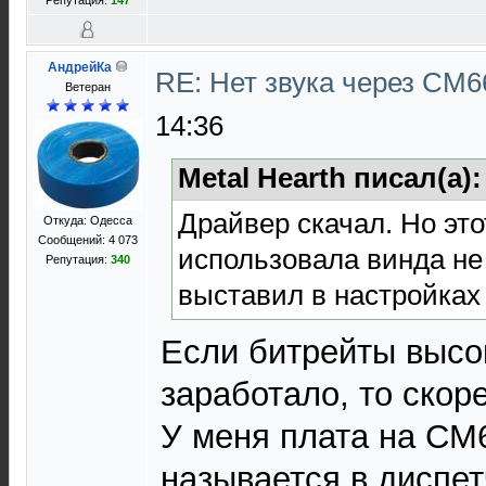
Репутация:
147
АндрейКа
RE: Нет звука через CM
Ветеран
14:36
Metal Hearth писал(а)
Драйвер скачал. Но это
Откуда: Одесса
Сообщений: 4 073
использовала винда не
Репутация:
340
выставил в настройках
Если битрейты высо
заработало, то скоре
У меня плата на CM
называется в диспет