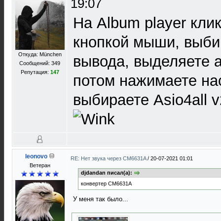
19:07
На Album player кли
кнопкой мыши, выб
Откуда: München
вывода, выделяете а
Сообщений: 349
Репутация:
147
потом нажимаете на
выбираете Asio4all v
leonovo
RE: Нет звука через CM6631A
/
20-07-2021 01:01
Ветеран
djdandan писал(а):
конвертер CM6631A
У меня так было...