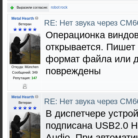
robot rock
Выразили согласие:
Metal Hearth
RE: Нет звука через CM
Ветеран
Операционка виндовс
открывается. Пишет 
формат файла или д
Откуда: München
повреждены
Сообщений: 349
Репутация:
147
Metal Hearth
RE: Нет звука через CM
Ветеран
В диспетчере устрой
подписана USB2.0 H
Audio. При автомати