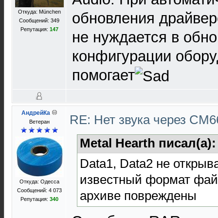
Откуда: München
обновления драйвер
Сообщений: 349
Репутация:
147
не нуждается в обн
конфигурации обору
помогает
АндрейКа
RE: Нет звука через CM
Ветеран
Metal Hearth писал(а)
Data1, Data2 не открыв
известный формат фай
Откуда: Одесса
Сообщений: 4 073
архиве повреждены
Репутация:
340