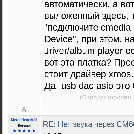
автоматически, а во
выложенный здесь, 
"подключите cmedia 
Device", при этом, н
Jriver/album player е
вот эта платка? Про
стоит драйвер xmos.
Да, usb dac asio эт
(Отредактировал 
Metal Hearth
RE: Нет звука через CM
Ветеран