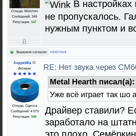
В настройках 
Откуда: München
не пропускалось. Га
Сообщений: 349
Репутация:
147
нужным пунктом и в
robot rock
Выразили согласие:
АндрейКа
RE: Нет звука через CM
Ветеран
Metal Hearth писал(а)
Уже всё играет так шо 
Откуда: Одесса
Драйвер ставили? Ес
Сообщений: 4 073
Репутация:
340
заработало на штат
это плохо. Семёркин