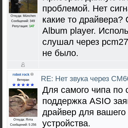
проблемой. Нет сиг
Откуда: München
какие то драйвера?
Сообщений: 349
Репутация:
147
Album player. Испол
слушал через pcm27
не было.
robot rock
RE: Нет звука через CM
Ветеран
Для самого чипа по
поддержка ASIO зая
драйвер для вашего 
Откуда: Ялта
устройства.
Сообщений: 5 256