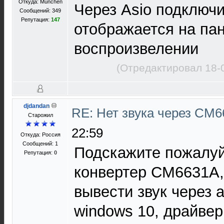
Откуда: München
Через Asio подключи
Сообщений: 349
Репутация:
147
отображается на пан
воспроизвелении
(Отредактировал 18-
djdandan
RE: Нет звука через CM
Старожил
22:59
Откуда: Россия
Сообщений: 1
Подскажите пожалуй
Репутация:
0
конвертер CM6631A, 
вывести звук через a
windows 10, драйвер