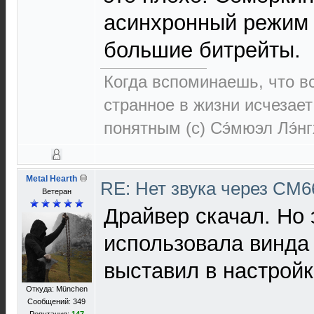
асинхронный режим
большие битрейты.
Когда вспоминаешь, что 
странное в жизни исчезает
понятным (c) Сэ́мюэл Лэ́н
Metal Hearth
RE: Нет звука через CM
Ветеран
Драйвер скачал. Но 
использовала винда
выставил в настрой
Откуда: München
Сообщений: 349