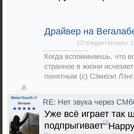
Драйвер на Вегалаб
(Отредактировал 1
Когда вспоминаешь, что 
странное в жизни исчезает
понятным (c) Сэ́мюэл Лэ́н
Metal Hearth
RE: Нет звука через CM
Ветеран
Уже всё играет так 
подпрыгивает