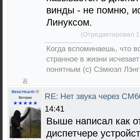
винды - не помню, и
Линуксом.
(Отредактировал 1
Когда вспоминаешь, что 
странное в жизни исчезает
понятным (c) Сэ́мюэл Лэ́н
Metal Hearth
RE: Нет звука через CM
Ветеран
14:41
Выше написал как о
диспетчере устройс