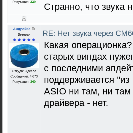
Репутация:
339
Странно, что звука н
АндрейКа
RE: Нет звука через CM
Ветеран
Какая операционка?
старых виндах нужен
с последними апдей
Откуда: Одесса
Сообщений: 4 073
поддерживается "из 
Репутация:
340
ASIO ни там, ни там
драйвера - нет.