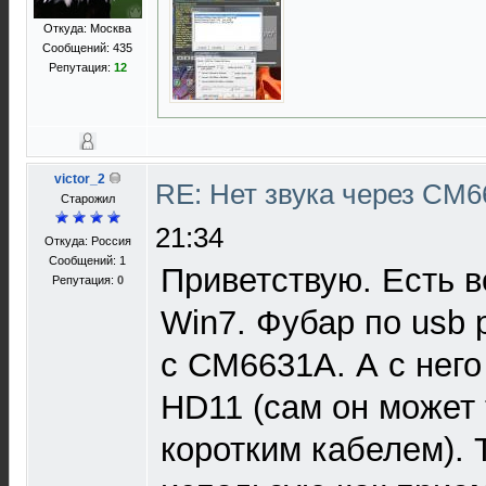
Откуда: Москва
Сообщений: 435
Репутация:
12
victor_2
RE: Нет звука через CM
Старожил
21:34
Откуда: Россия
Сообщений: 1
Приветствую. Есть в
Репутация:
0
Win7. Фубар по usb 
с CM6631A. А с нег
HD11 (сам он может 
коротким кабелем).