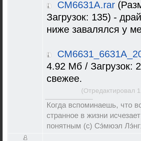
CM6631A.rar
(Разм
Загрузок: 135)
- дра
ниже завалялся у ме
CM6631_6631A_20
4.92 Мб / Загрузок: 
свежее.
(Отредактировал 1
Когда вспоминаешь, что 
странное в жизни исчезает
понятным (c) Сэ́мюэл Лэ́н