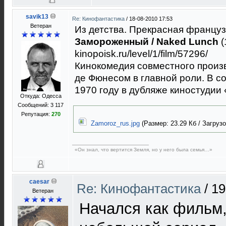
savik13
Re: Кинофантастика
/
18-08-2010 17:53
Ветеран
Из детства. Прекрасная француз
Замороженный / Naked Lunch
(
kinopoisk.ru/level/1/film/57296/
Кинокомедия совместного произ
де Фюнесом в главной роли. В с
1970 году в дубляже киностуди
Откуда: Одесса
Сообщений: 3 117
Репутация:
270
Zamoroz_rus.jpg
(Размер: 23.29 Кб / Загрузо
«Он знал, что вертится Земля, но у него была семья…»
caesar
Re: Кинофантастика
/
19
Ветеран
Начался как фильм,