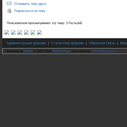
Отправить тему другу
Подписаться на тему
Пользователи просматривают эту тему: 3 Гость(ей)
Администрация форума
Статистика форума
Обратная связь
Вер
|
|
|
Powered by
MyBB
, © 2001-2026
MyBB Group
and rewrite by
Hi Fidelity Forum