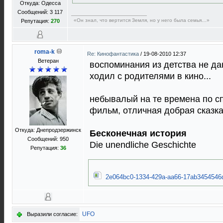
Откуда: Одесса
Сообщений: 3 117
«Он знал, что вертится Земля, но у него была семья…»
Репутация:
270
roma-k
Re: Кинофантастика
/
19-08-2010 12:37
Ветеран
воспоминания из детства не да
ходил с родителями в кино...
небывалый на те времена по с
фильм, отличная добрая сказк
Откуда: Днепродзержинск
Бесконечная история
Сообщений: 950
Die unendliche Geschichte
Репутация:
36
2e064bc0-1334-429a-aa66-17ab3454546d
UFO
Выразили согласие: