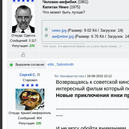
Человек-амфибия
(1961)
Капитан Немо
(1975)
Что может быть лучше?
немо.jpg
(Размер: 9.02 Кб / Загрузок: 14)
Откуда: Одесса
амфибия.jpg
(Размер: 6.76 Кб / Загрузок: 14
Сообщений: 3 117
Репутация:
270
«Он знал, что вертится Земля, но у него была семья…»
etlik
,
Sabretooth
Выразили согласие:
Сергей C.
Re: Кинофантастика
/
18-08-2010 10:12
Старожил
Возвращаясь к советской кин
интересный фильм который пе
Новые приключения янки пр
------------------------------------------
Откуда: Крым/Симферополь
----
Сообщений: 904
Репутация:
105
И не могу обойти вниманием,