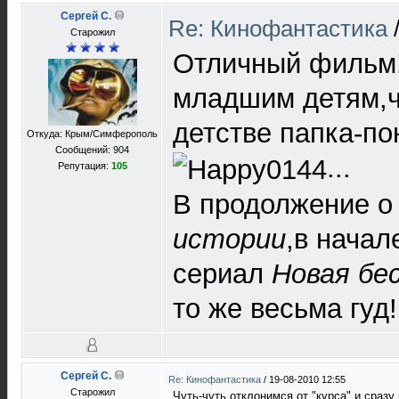
Сергей C.
Re: Кинофантастика
Старожил
Отличный фильм
младшим детям,ч
детстве папка-по
Откуда: Крым/Симферополь
Сообщений: 904
...
Репутация:
105
В продолжение 
истории
,в начал
сериал
Новая бе
то же весьма гуд!
Сергей C.
Re: Кинофантастика
/
19-08-2010 12:55
Старожил
Чуть-чуть отклонимся от "курса" и сразу