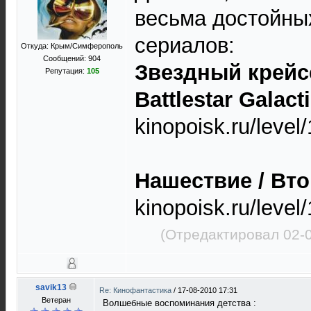
весьма достойны
сериалов:
Откуда: Крым/Симферополь
Сообщений: 904
Звездный крейсе
Репутация:
105
Battlestar Galact
kinopoisk.ru/level
Нашествие / Вто
kinopoisk.ru/level
(Отредактировал 02-
savik13
Re: Кинофантастика
/
17-08-2010 17:31
Ветеран
Волшебные воспоминания детства :