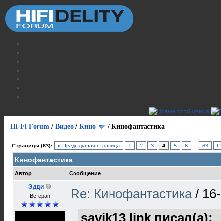
Hi-Fi Forum
/
Видео
/
Кино
/
Кинофантастика
Страницы (63):
« Предыдущая страница
1
2
3
4
5
6
...
63
С
Кинофантастика
Автор
Сообщение
Эдди
Re: Кинофантастика
/
16-
Ветеран
savik13 link писал(а):