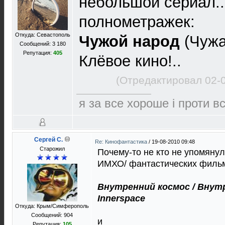
небольшой сериал..
полнометражек:
Откуда: Севастополь
Чужой народ
(Чужа
Сообщений: 3 180
Репутация:
405
Клёвое кино!..
(Отредактировал 02-
я за все хороше і проти в
Сергей C.
Re: Кинофантастика
/
19-08-2010 09:48
Старожил
Почему-то не кто не упомянул
ИМХО/ фантастических филь
Внутренний космос / Внут
Innerspace
Откуда: Крым/Симферополь
Сообщений: 904
и
Репутация:
105