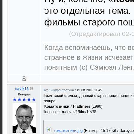
это отдельная тема
фильмы старого по
(Отредактировал 02-
Когда вспоминаешь, что 
странное в жизни исчезает
понятным (c) Сэ́мюэл Лэ́н
savik13
Re: Кинофантастика
/
19-08-2010 11:45
Ветеран
Был такой фильм, давший старт плеяде неплохи
жанре:
Коматозники / Flatliners
(1990)
kinopoisk.ru/level/1/film/1976/
коматозники.jpg
(Размер: 15.17 Кб / Загрузок