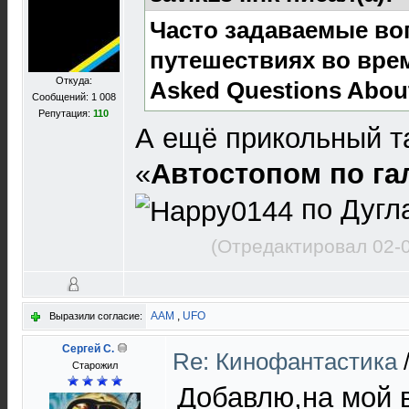
Часто задаваемые во
путешествиях во врем
Откуда:
Asked Questions About
Сообщений: 1 008
Репутация:
110
А ещё прикольный 
«
Автостопом по га
по Дугл
(Отредактировал 02-
AAM
,
UFO
Выразили согласие:
Сергей C.
Re: Кинофантастика
Старожил
Добавлю,на мой в