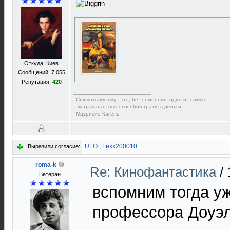
Откуда: Киев
Сообщений: 7 055
Репутация:
420
Слушать музыку - это, без сомнения, один из самых
экстравагантных способов тратить деньги.
Маурисио Кагель
UFO
,
Lexx200010
Выразили согласие:
roma-k
Re: Кинофантастика
/
Ветеран
вспомним тогда уж
профессора Доуэ