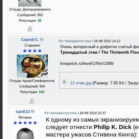
Откуда: Днепродзержинск
Сообщений: 950
Репутация:
36
Сергей C.
Re: Кинофантастика
/
18-08-2010 14:12
Старожил
Очень интересный и добротно снятый фи
Тринадцатый этаж / The Thirteenth Floo
kinopoisk.ru/level/1/film/1086/
Откуда: Крым/Симферополь
13 этаж.jpg
(Размер: 7.65 Кб / Загруз
Сообщений: 904
Репутация:
105
savik13
Re: Кинофантастика
/
18-08-2010 15:37
Ветеран
К одному из самых экранизируе
следует отнести
Philip K. Dick
(е
мастера ужасов Стивена Кинга):