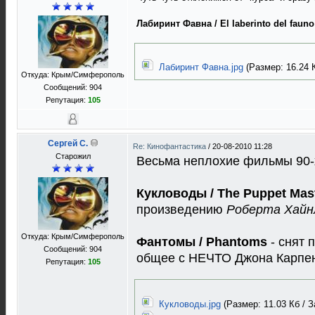
Лабиринт Фавна / El laberinto del fauno
Лабиринт Фавна.jpg
(Размер: 16.24 К
Откуда: Крым/Симферополь
Сообщений: 904
Репутация:
105
Сергей C.
Re: Кинофантастика
/
20-08-2010 11:28
Старожил
Весьма неплохие фильмы 90-
Кукловоды / The Puppet Mas
произведению
Роберта Хайн
Откуда: Крым/Симферополь
Фантомы / Phantoms
- снят 
Сообщений: 904
общее с НЕЧТО Джона Карпе
Репутация:
105
Кукловоды.jpg
(Размер: 11.03 Кб / З