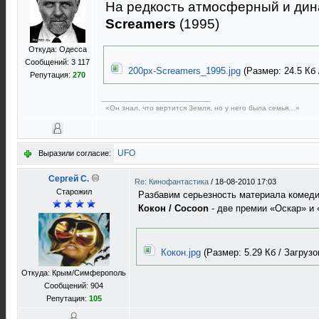
На редкость атмосферный и ди
Screamers
(1995)
Откуда: Одесса
Сообщений: 3 117
200px-Screamers_1995.jpg
(Размер: 24.5 Кб /
Репутация:
270
«Он знал, что вертится Земля, но у него была семья…»
UFO
Выразили согласие:
Сергей C.
Re: Кинофантастика
/
18-08-2010 17:03
Старожил
Разбавим серьезность материала комед
Кокон / Cocoon
- две премии «Оскар» и 
Кокон.jpg
(Размер: 5.29 Кб / Загрузок
Откуда: Крым/Симферополь
Сообщений: 904
Репутация:
105