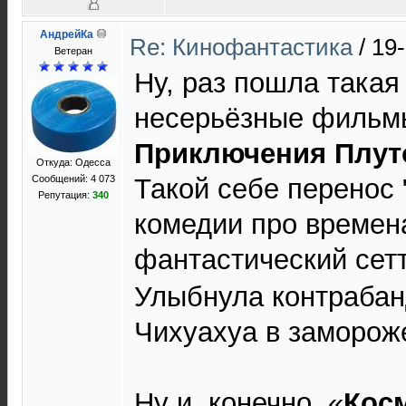
АндрейКа
Re: Кинофантастика
/
19-
Ветеран
Ну, раз пошла такая
несерьёзные фильмы
Приключения Плут
Откуда: Одесса
Сообщений: 4 073
Такой себе перенос 
Репутация:
340
комедии про времена
фантастический сетт
Улыбнула контрабан
Чихуахуа в заморож
Ну и, конечно, «
Кос