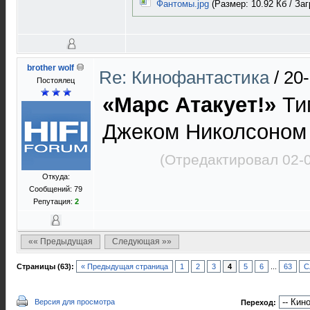
Фантомы.jpg
(Размер: 10.92 Кб / Заг
brother wolf
Re: Кинофантастика
/
20-
Постоялец
«Марс Атакует!»
Ти
Джеком Николсоно
(Отредактировал 02-
Откуда:
Сообщений: 79
Репутация:
2
«« Предыдущая
Следующая »»
Страницы (63):
« Предыдущая страница
1
2
3
4
5
6
...
63
С
Версия для просмотра
Переход: