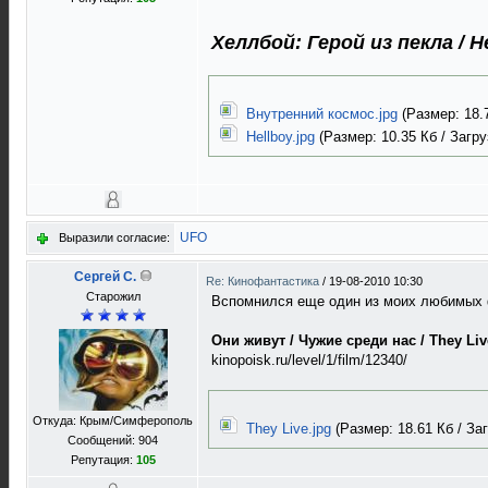
Хеллбой: Герой из пекла / H
Внутренний космос.jpg
(Размер: 18.7
Hellboy.jpg
(Размер: 10.35 Кб / Загру
UFO
Выразили согласие:
Сергей C.
Re: Кинофантастика
/
19-08-2010 10:30
Старожил
Вспомнился еще один из моих любимых
Они живут / Чужие среди нас / They Liv
kinopoisk.ru/level/1/film/12340/
Откуда: Крым/Симферополь
They Live.jpg
(Размер: 18.61 Кб / Заг
Сообщений: 904
Репутация:
105