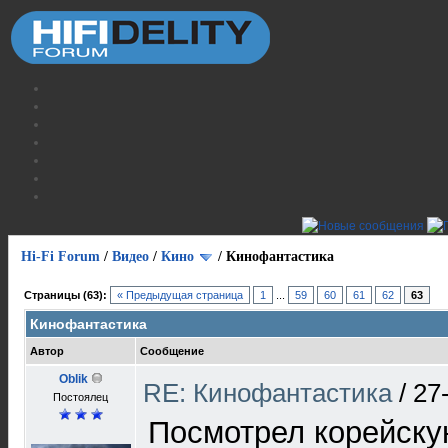
Hi-Fi Forum
/
Видео
/
Кино
/
Кинофантастика
Страницы (63):
« Предыдущая страница
1
...
59
60
61
62
63
Кинофантастика
Автор
Сообщение
Oblik
RE: Кинофантастика
/
27
Постоялец
Посмотрел корейску