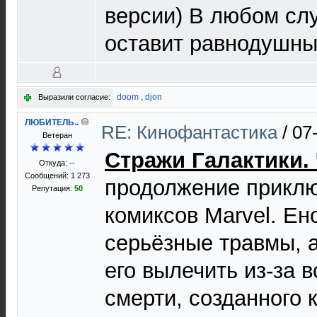
версии) В любом слу
оставит равнодушны
doom
,
djon
Выразили согласие:
ЛЮБИТЕЛЬ..
RE: Кинофантастика
/
07
Ветеран
Стражи Галактики. 
Откуда: --
Сообщений: 1 273
продолжение приклю
Репутация:
50
комиксов Marvel. Ено
серьёзные травмы, а
его вылечить из-за 
смерти, созданного 