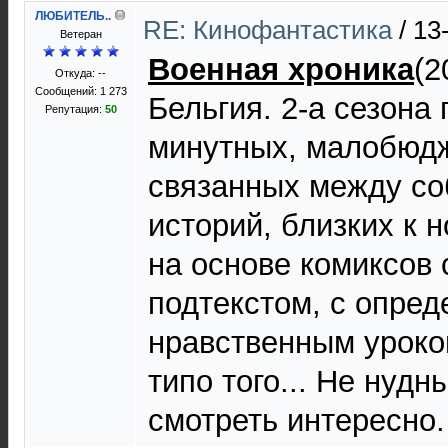
ЛЮБИТЕЛЬ..
RE: Кинофантастика
/
13
Ветеран
Военная хроника
(2
Откуда: --
Сообщений: 1 273
Бельгия. 2-а сезона 
Репутация:
50
минутных, малобюд
связанных между со
историй, близких к 
на основе комиксов
подтекстом, с опре
нравственным уроком
типо того... Не нудны
смотреть интересно