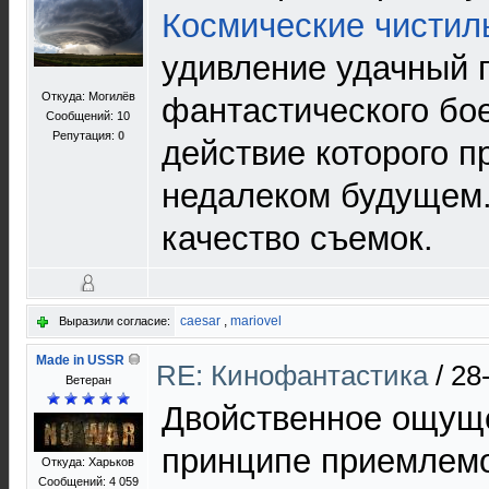
Космические чистил
удивление удачный 
Откуда: Могилёв
фантастического бое
Сообщений: 10
Репутация:
0
действие которого п
недалеком будущем.
качество съемок.
caesar
,
mariovel
Выразили согласие:
Made in USSR
RE: Кинофантастика
/
28
Ветеран
Двойственное ощуще
принципе приемлемо
Откуда: Харьков
Сообщений: 4 059