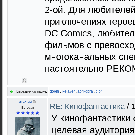
2-ой. Для любителе
приключениях героев
DC Comics, любите
фильмов с превосхо
многоканальных сп
настоятельно РЕК
doom
,
Relayer
,
apr.kobra
,
djon
Выразили согласие:
лысый
RE: Кинофантастика
/
1
Ветеран
У кинофантастики
целевая аудитория