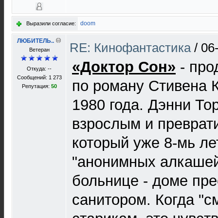
doom
Выразили согласие:
ЛЮБИТЕЛЬ..
RE: Кинофантастика
/
06
Ветеран
«Доктор Сон»
- про
Откуда: --
Сообщений: 1 273
по роману Стивена 
Репутация:
50
1980 года. Дэнни То
взрослым и преврати
который уже 8-мь ле
"анонимных алкашей
больнице - доме пр
санитором. Когда "с