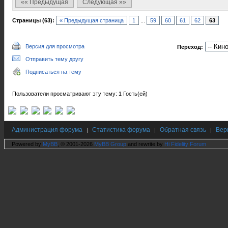
«« Предыдущая
Следующая »»
Страницы (63):
« Предыдущая страница
1
...
59
60
61
62
63
Версия для просмотра
Переход:
Отправить тему другу
Подписаться на тему
Пользователи просматривают эту тему: 1 Гость(ей)
Администрация форума
Статистика форума
Обратная связь
Вер
|
|
|
Powered by
MyBB
, © 2001-2026
MyBB Group
and rewrite by
Hi Fidelity Forum