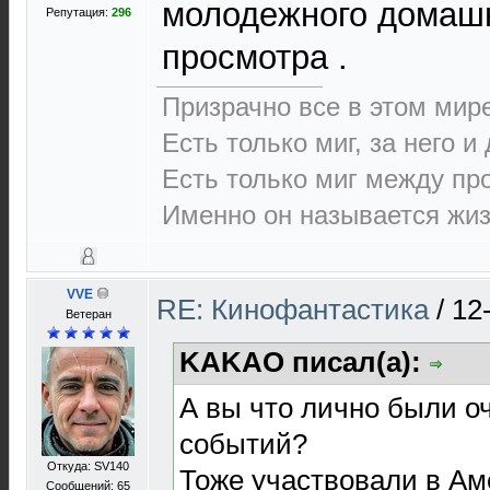
молодежного домашн
Репутация:
296
просмотра .
Призрачно все в этом ми
Есть только миг, за него и
Есть только миг между п
Именно он называется жиз
VVE
RE: Кинофантастика
/
12
Ветеран
KAKAO писал(а):
А вы что лично были 
событий?
Откуда: SV140
Тоже участвовали в Ам
Сообщений: 65