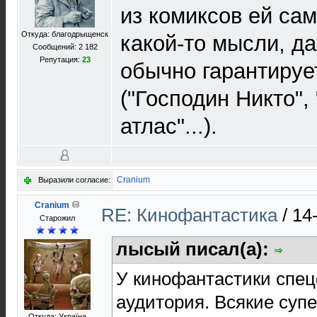
из комиксов ей сам
Откуда: благодрыщенск
какой-то мысли, д
Сообщений: 2 182
Репутация:
23
обычно гарантируе
("Господин Никто"
атлас"...).
Cranium
Выразили согласие:
Cranium
RE: Кинофантастика
/
14
Старожил
лысый писал(а):
У кинофантастики спе
аудитория. Всякие супе
Откуда: Україна