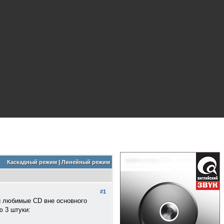
Каскадный режим
|
Линейный режим
#1
ои любимые CD вне основного
ю 3 штуки: