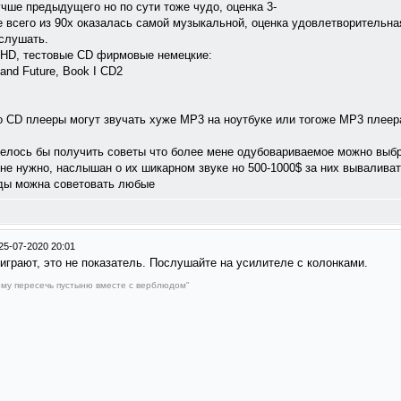
чше предыдущего но по сути тоже чудо, оценка 3-
 всего из 90х оказалась самой музыкальной, оценка удовлетворительная
слушать.
 HD, тестовые CD фирмовые немецкие:
 and Future, Book I CD2
 CD плееры могут звучать хуже MP3 на ноутбуке или тогоже MP3 плеера 
елось бы получить советы что более мене одубовариваемое можно выбр
не нужно, наслышан о их шикарном звуке но 500-1000$ за них вываливать
нды можна советовать любые
25-07-2020 20:01
грают, это не показатель. Послушайте на усилителе с колонками.
му пересечь пустыню вместе с верблюдом"