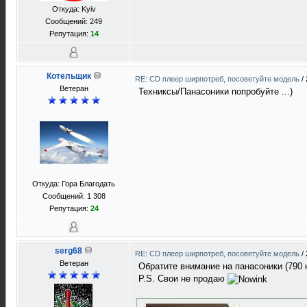
Откуда: Kyiv
Сообщений: 249
Репутация:
14
Котельщик
RE: CD плеер ширпотреб, посоветуйте модель
/
Ветеран
Техниксы/Панасоники попробуйте ...)
Откуда: Гора Благодать
Сообщений: 1 308
Репутация:
24
serg68
RE: CD плеер ширпотреб, посоветуйте модель
/
Ветеран
Обратите внимание на панасоники (790 к
P.S. Свои не продаю