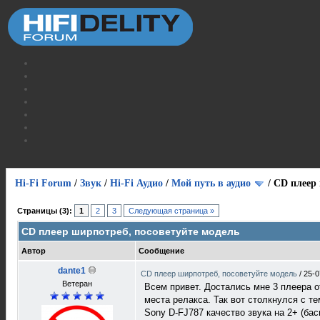
Hi-Fi Forum
/
Звук
/
Hi-Fi Аудио
/
Мой путь в аудио
/
CD плеер 
Страницы (3):
1
2
3
Следующая страница »
CD плеер ширпотреб, посоветуйте модель
Автор
Сообщение
dante1
CD плеер ширпотреб, посоветуйте модель
/
25-0
Ветеран
Всем привет. Достались мне 3 плеера о
места релакса. Так вот столкнулся с т
Sony D-FJ787 качество звука на 2+ (ба