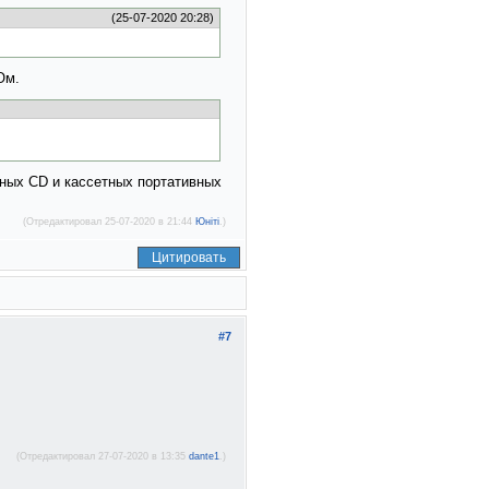
(25-07-2020 20:28)
Ом.
ных CD и кассетных портативных
(Отредактировал 25-07-2020 в 21:44
Юнiтi
.)
Цитировать
#7
(Отредактировал 27-07-2020 в 13:35
dante1
.)