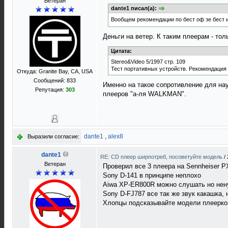
Ветеран
dante1 писал(а):
Вообщем рекомендации по бест оф зе бест 
Деньги на ветер. К таким плеерам - то
Цитата:
Stereo&Video 5/1997 стр. 109
Тест портативных устройств. Рекомендация
Откуда: Granite Bay, CA, USA
Сообщений: 833
Именно на такое сопротивление для на
Репутация:
303
плееров "а-ля WALKMAN".
dante1
,
alex8
Выразили согласие:
dante1
RE: CD плеер ширпотреб, посоветуйте модель
/
Ветеран
Проверил все 3 плеера на Sennheiser PX
Sony D-141 в принципе неплохо
Aiwa XP-ER800R можно слушать но нену
Sony D-FJ787 все так же звук какашка,
Хлопцы подсказывайте модели плеерк