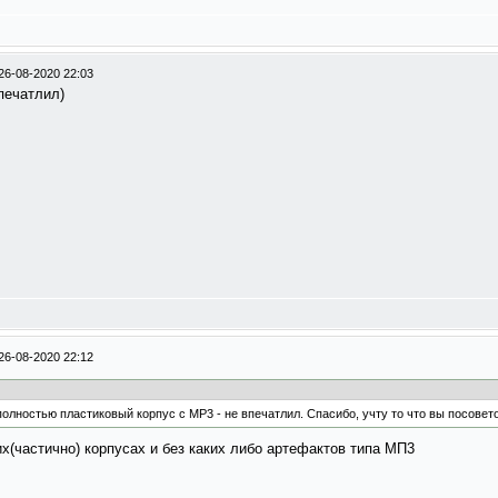
26-08-2020 22:03
печатлил)
26-08-2020 22:12
олностью пластиковый корпус с МР3 - не впечатлил. Спасибо, учту то что вы посовет
их(частично) корпусах и без каких либо артефактов типа МП3