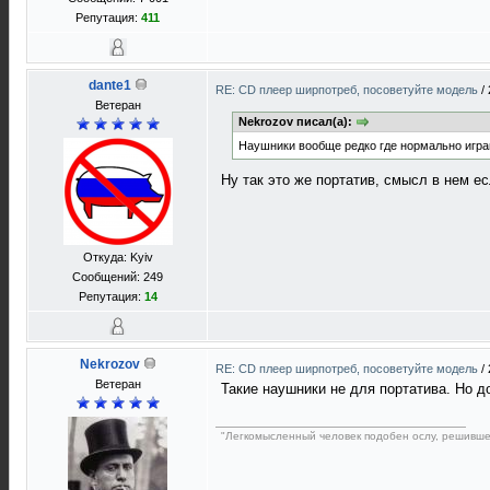
Репутация:
411
dante1
RE: CD плеер ширпотреб, посоветуйте модель
/
Ветеран
Nekrozov писал(а):
Наушники вообще редко где нормально играю
Ну так это же портатив, смысл в нем ес
Откуда: Kyiv
Сообщений: 249
Репутация:
14
Nekrozov
RE: CD плеер ширпотреб, посоветуйте модель
/
Ветеран
Такие наушники не для портатива. Но 
"Легкомысленный человек подобен ослу, решивше