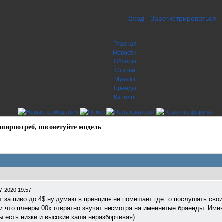
Вход
Зарегистрироваться
Главная
Новости
Обзоры
Статьи
Музыка
Бренды
Каталог
ширпотреб, посоветуйте модель
7-2020 19:57
т за пиво до 4$ ну думаю в принципе не помешает где то послушать св
ем что плееры 00х отвратно звучат несмотря на именнитые браенды. Име
сы есть низки и высокие каша неразборчивая)