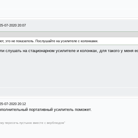
25-07-2020 20:07
т, это не показатель. Послушайте на усилителе с колонками.
ли слушать на стационарном усилителе и колонках, для такого у меня ес
25-07-2020 20:12
дополнительный портативный усилитель поможет.
му пересечь пустыню вместе с верблюдом"