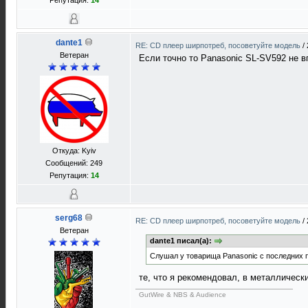
Репутация:
14
dante1
RE: CD плеер ширпотреб, посоветуйте модель
/
Ветеран
Если точно то Panasonic SL-SV592 не в
Откуда: Kyiv
Сообщений: 249
Репутация:
14
serg68
RE: CD плеер ширпотреб, посоветуйте модель
/
Ветеран
dante1 писал(а):
Слушал у товарища Panasonic с последних п
те, что я рекомендовал, в металлическ
GutWire & NBS & Audience