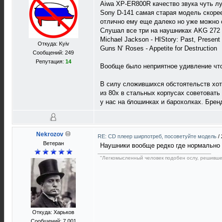
Aiwa XP-ER800R качество звука чуть лу
Sony D-141 самая старая модель скорее
отлично ему еще далеко но уже можно 
Слушал все три на наушниках AKG 272
Michael Jackson - HIStory: Past, Present
Откуда: Kyiv
Guns N’ Roses - Appetite for Destruction
Сообщений: 249
Репутация:
14
Вообще было неприятное удивление что
В силу сложившихся обстоятельств хот
из 80х в стальных корпусах советовать 
у нас на блошинках и барохолках. Бре
Nekrozov
RE: CD плеер ширпотреб, посоветуйте модель
/
Ветеран
Наушники вообще редко где нормально и
"Легкомысленный человек подобен ослу, решивше
Откуда: Харьков
Сообщений: 7 001