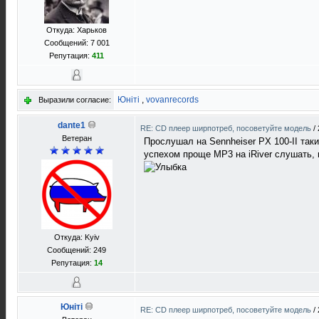
Откуда: Харьков
Сообщений: 7 001
Репутация:
411
Юнiтi
,
vovanrecords
Выразили согласие:
dante1
RE: CD плеер ширпотреб, посоветуйте модель
/
Ветеран
Прослушал на Sennheiser PX 100-II таки
успехом проще MP3 на iRiver слушать,
Откуда: Kyiv
Сообщений: 249
Репутация:
14
Юнiтi
RE: CD плеер ширпотреб, посоветуйте модель
/