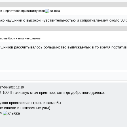
из ширпотреба приветствуются
лько наушники с высокой чувствительностью и сопротивлением около 30 
 по выбору к ним наушников.
ушников рассчитывалoсь большинство выпускаемых в то время портатив
27-07-2020 12:19
 100-II таки звук стал приятнее, хотя до добротного далеко.
жно проскакивает грязь и захлебы
 не спасли и низкоомные уши(
ов