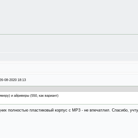
26-08-2020 18:13
меру) и айриверы (550, как вариант)
их полностью пластиковый корпус с МР3 - не впечатлил. Спасибо, учту