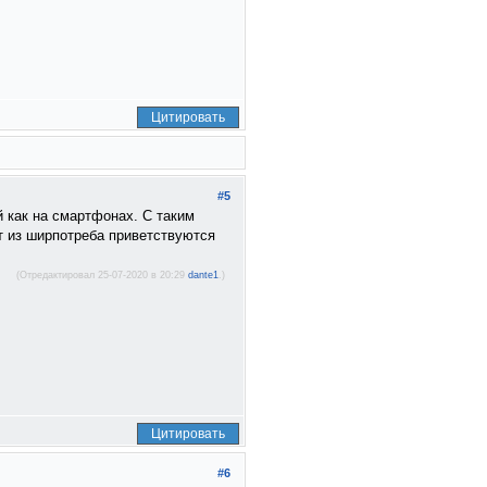
Цитировать
#5
й как на смартфонах. С таким
т из ширпотреба приветствуются
(Отредактировал 25-07-2020 в 20:29
dante1
.)
Цитировать
#6