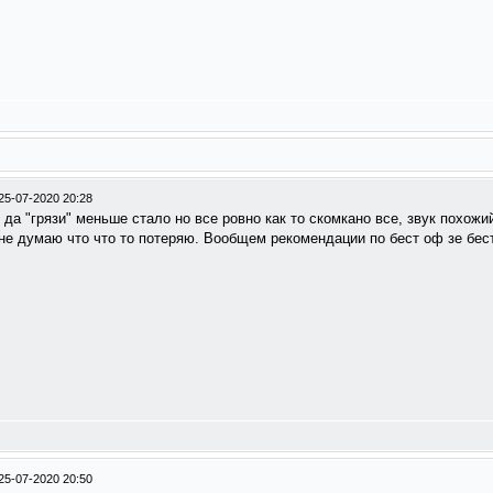
25-07-2020 20:28
 да "грязи" меньше стало но все ровно как то скомкано все, звук похожи
 не думаю что что то потеряю. Вообщем рекомендации по бест оф зе бес
25-07-2020 20:50