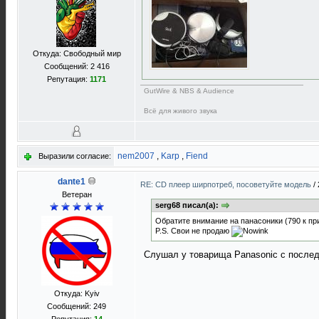
Откуда: Свободный мир
Сообщений: 2 416
Репутация:
1171
GutWire & NBS & Audience
Всё для живого звука
nem2007
,
Karp
,
Fiend
Выразили согласие:
dante1
RE: CD плеер ширпотреб, посоветуйте модель
/
Ветеран
serg68 писал(а):
Обратите внимание на панасоники (790 к при
P.S. Свои не продаю
Слушал у товарища Panasonic с последн
Откуда: Kyiv
Сообщений: 249