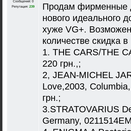
Сообщений: 0
Продам фирменные д
Репутация:
239
нового идеального д
хуже VG+. Возможен
количестве скидка в
1. THE CARS/THE CA
220 грн.,;
2, JEAN-MICHEL JA
Love,2003, Columbi
грн.;
3.STRATOVARIUS Dest
Germany, 0211514EM