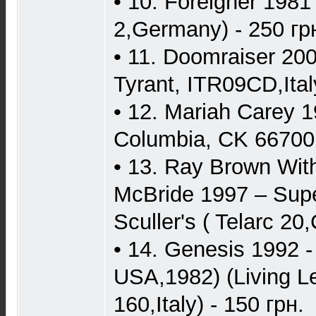
• 10. Foreigner 1981 
2,Germany) - 250 гр
• 11. Doomraiser 200
Tyrant, ITR09CD,Italy
• 12. Mariah Carey 
Columbia, CK 66700,
• 13. Ray Brown With
McBride 1997 – Supe
Sculler's ( Telarc 2
• 14. Genesis 1992 -
USA,1982) (Living 
160,Italy) - 150 грн.