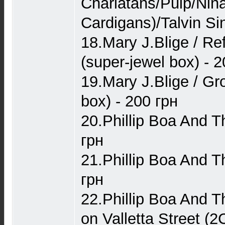
Charlatans/Pulp/Nin
Cardigans)/Talvin Si
18.Mary J.Blige / Re
(super-jewel box) - 2
19.Mary J.Blige / Gr
box) - 200 грн
20.Phillip Boa And T
грн
21.Phillip Boa And 
грн
22.Phillip Boa And T
on Valletta Street (2