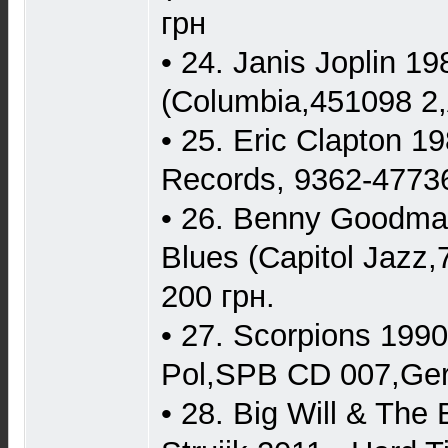
грн
• 24. Janis Joplin 19
(Columbia,451098 2,A
• 25. Eric Clapton 1
Records, 9362-47736
• 26. Benny Goodman
Blues (Capitol Jazz,
200 грн.
• 27. Scorpions 1990
Pol,SPB CD 007,Ger
• 28. Big Will & The