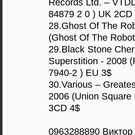
Records Ltd. – VTDL
84879 2 0 ) UK 2CD
28.Ghost Of The Robo
(Ghost Of The Robot 
29.Black Stone Cher
Superstition - 2008
7940-2 ) EU 3$
30.Various ‎– Greate
2006 (Union Square
3CD 4$
0963288890 Виктор