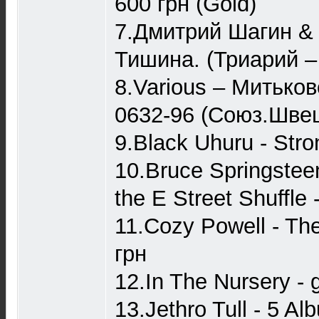
600 грн (Gold)
7.Дмитрий Шагин &
Тишина. (Триарий – 
8.Various – Митько
0632-96 (Союз.Швец
9.Black Uhuru - Str
10.Bruce Springsteen
the E Street Shuffle 
11.Cozy Powell - The
грн
12.In The Nursery - 
13.Jethro Tull - 5 A