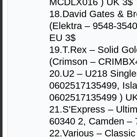
MCDLX016 ) UK 3$
18.David Gates & Br
(Elektra – 9548-3540
EU 3$
19.T.Rex – Solid Gol
(Crimson – CRIMBX4
20.U2 – U218 Single
0602517135499, Isl
0602517135499 ) U
21.S'Express – Ulti
60340 2, Camden – 
22.Various – Classic