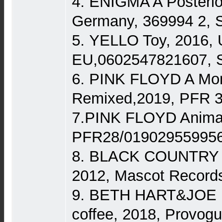
4. ENIGMA A Posterio
Germany, 369994 2, 
5. YELLO Toy, 2016, 
EU,0602547821607, S
6. PINK FLOYD A Mo
Remixed,2019, PFR 37
7.PINK FLOYD Animal
PFR28/0190295599560
8. BLACK COUNTRY 
2012, Mascot Records
9. BETH HART&JOE
coffee, 2018, Provog