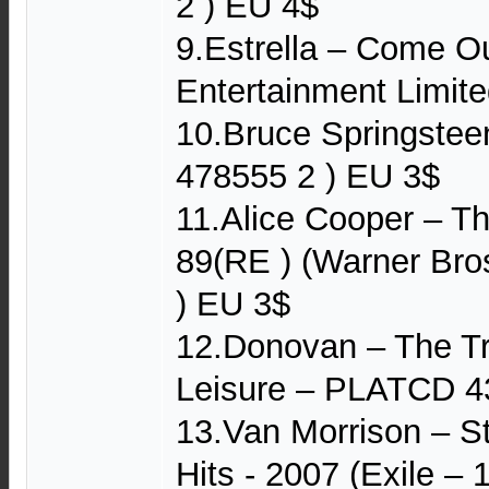
2 ) EU 4$
9.Estrella – Come O
Entertainment Limit
10.Bruce Springsteen
478555 2 ) EU 3$
11.Alice Cooper – Th
89(RE ) (Warner Bro
) EU 3$
12.Donovan – The Tr
Leisure – PLATCD 4
13.Van Morrison – St
Hits - 2007 (Exile –