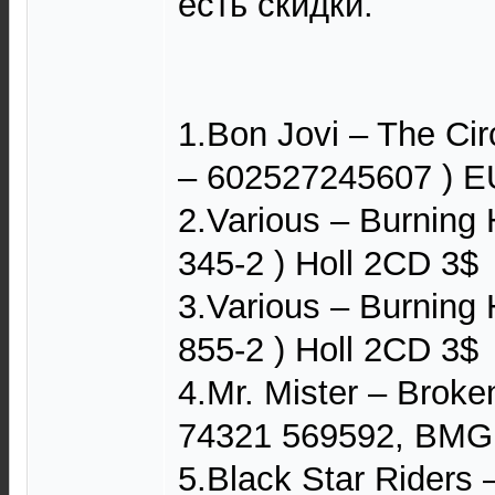
есть скидки.
1.Bon Jovi ‎– The Ci
‎– 602527245607 ) E
2.Various – Burning 
345-2 ) Holl 2CD 3$
3.Various – Burning H
855-2 ) Holl 2CD 3$
4.Mr. Mister – Broke
74321 569592, BMG 
5.Black Star Riders 