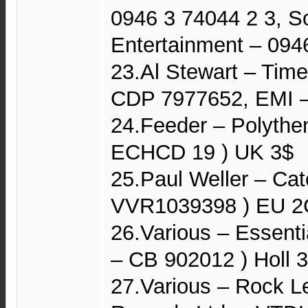
0946 3 74044 2 3, 
Entertainment ‎– 09
23.Al Stewart ‎– Tim
CDP 7977652, EMI ‎
24.Feeder ‎– Polythen
ECHCD 19 ) UK 3$
25.Paul Weller – Cat
VVR1039398 ) EU 2
26.Various – Essenti
– CB 902012 ) Holl 
27.Various – Rock L