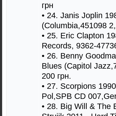
грн
• 24. Janis Joplin 19
(Columbia,451098 2,A
• 25. Eric Clapton 1
Records, 9362-47736
• 26. Benny Goodman
Blues (Capitol Jazz,
200 грн.
• 27. Scorpions 1990
Pol,SPB CD 007,Ger
• 28. Big Will & The