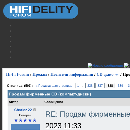
Hi-Fi Forum
/
Продам
/
Носители информации
/
СD аудио
/
Про
Страницы (501):
« Предыдущая страница
1
...
336
337
338
339
3
Продам фирменные CD (компакт-диски)
Автор
Сообщение
Charlez 22
RE: Продам фирменные 
Ветеран
2023 11:33