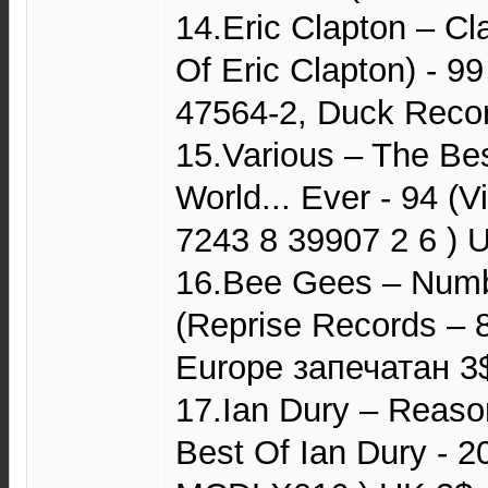
14.Eric Clapton – Cl
Of Eric Clapton) - 9
47564-2, Duck Recor
15.Various – The Be
World... Ever - 94 (
7243 8 39907 2 6 )
16.Bee Gees – Numb
(Reprise Records – 
Europe запечатан 3
17.Ian Dury – Reaso
Best Of Ian Dury - 2