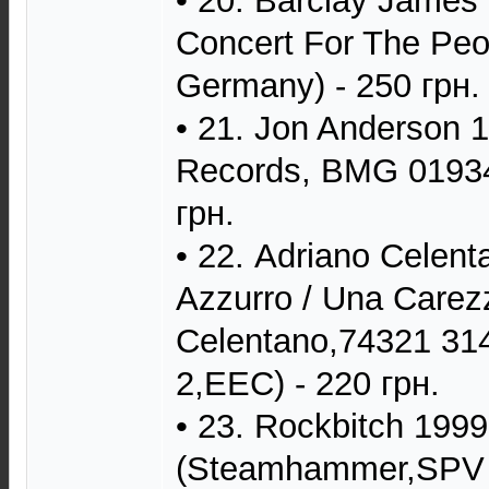
• 20. Barclay James 
Concert For The Peop
Germany) - 250 грн.
• 21. Jon Anderson 
Records, BMG 01934
грн.
• 22. Adriano Celent
Azzurro / Una Carez
Celentano,74321 31
2,EEC) - 220 грн.
• 23. Rockbitch 1999
(Steamhammer,SPV 