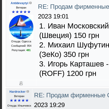
Antidevaytyi
RE: Продам фирменные 
Ветеран
2023 19:01
1. Иван Московский
(Швеция) 150 грн
Откуда: Одесса
2. Михаил Шуфутинс
Сообщений: 954
Репутация:
481
(ЗеКо) 350 грн
3. Игорь Карташев 
(ROFF) 1200 грн
Hardrocker
RE: Продам фирменные C
Ветеран
2023 19:29
Откуда: Ильичевск