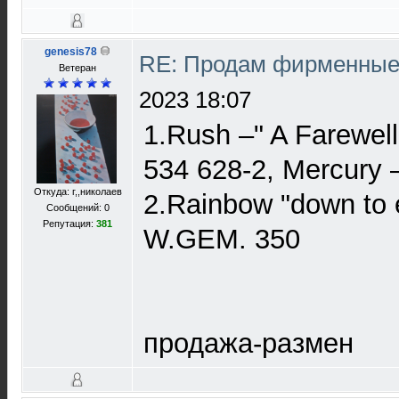
genesis78
RE: Продам фирменные 
Ветеран
2023 18:07
1.Rush –" A Farewell
534 628-2, Mercury 
Откуда: г,,николаев
2.Rainbow "down to 
Сообщений: 0
Репутация:
381
W.GEM. 350
продажа-размен