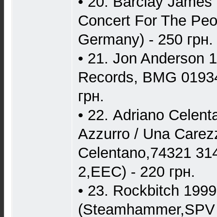
• 20. Barclay James 
Concert For The Peop
Germany) - 250 грн.
• 21. Jon Anderson 
Records, BMG 01934
грн.
• 22. Adriano Celent
Azzurro / Una Carez
Celentano,74321 31
2,EEC) - 220 грн.
• 23. Rockbitch 1999
(Steamhammer,SPV 