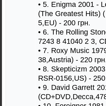
• 5. Enigma 2001 - L
(The Greatest Hits) (
5,EU) - 200 грн.
• 6. The Rolling Ston
7243 8 41040 2 3, C
• 7. Roxy Music 197
38,Austria) - 220 грн
• 8. Skepticizm 200
RSR-0156,US) - 250 
• 9. David Garrett 
(CD+DVD,Decca,4782
• 10. Foreigner 1981 