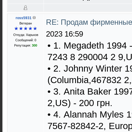
ross5931
RE: Продам фирменные 
Ветеран
2023 16:59
Откуда: Харьков
Сообщений: 0
• 1. Megadeth 1994 
Репутация:
300
7243 8 290004 2 9,U
• 2. Johnny Winter 
(Columbia,467832 2,A
• 3. Anita Baker 1997
2,US) - 200 грн.
• 4. Alannah Myles 1
7567-82842-2, Europe