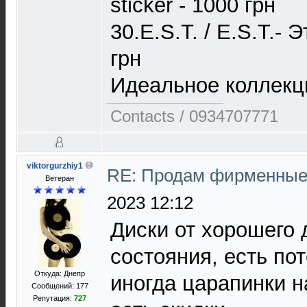
sticker - 1000 грн
30.E.S.T. / E.S.T.- 
грн
Идеальное коллекц
Contacts / 0934707771
viktorgurzhiy1
RE: Продам фирменные 
Ветеран
2023 12:12
Диски от хорошего 
состояния, есть пот
Откуда: Днепр
иногда царапинки н
Сообщений: 177
Репутация:
727