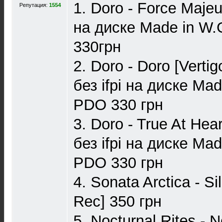
1. Doro - Force Majeur
Репутация:
1554
на диске Made in W
330грн
2. Doro - Doro [Verti
без ifpi на диске Ma
PDO 330 грн
3. Doro - True At Hea
без ifpi на диске Ma
PDO 330 грн
4. Sonata Arctica - S
Rec] 350 грн
5. Nocturnal Rites -