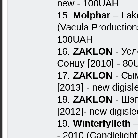
new - 100UAH
15.
Molphar
‎– Lak
(Vacula Productions
100UAH
16.
ZAKLON
- Ус
Сонцу [2010] - 8
17.
ZAKLON
- Сым
[2013] - new digis
18.
ZAKLON
- Шэ
[2012]- new digisl
19.
Winterfylleth
–
- 2010 (Candleligh