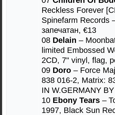
07
Children Of Bo
Reckless Forever [
Spinefarm Records 
запечатан, €13
08
Delain
– Moonbat
limited Embossed W
2CD, 7" vinyl, flag, 
09
Doro
– Force Maj
838 016-2, Matrix: 
IN W.GERMANY BY P
10
Ebony Tears
‎– T
1997, Black Sun Rec