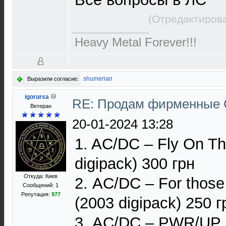
(Отредактирова
Heavy Metal Forever!!!
shumerian
Выразили согласие:
igorursa
RE: Продам фирменные 
Ветеран
20-01-2024 13:28
1. AC/DC – Fly On Th
digipack) 300 грн
Откуда: Киев
2. AC/DC – For those
Сообщений: 1
Репутация:
977
(2003 digipack) 250 г
3. AC/DC – PWR/UP 