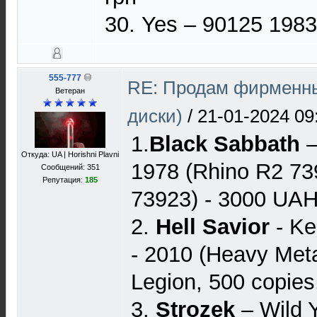
30. Yes – 90125 1983
555-777
RE: Продам фирменны
Ветеран
диски)
/
21-01-2024 09
1.
Black Sabbath
–
Откуда: UA | Horishni Plavni
1978 (Rhino R2 73
Сообщений: 351
Репутация:
185
73923) - 3000 UA
2.
Hell Savior
- Ke
- 2010 (Heavy Met
Legion, 500 copie
3.
Strozek
‎– Wild