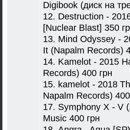
Digibook (диск на тр
12. Destruction - 201
[Nuclear Blast] 350 г
13. Mind Odyssey - 
It (Napalm Records) 
14. Kamelot - 2015 
Records) 400 грн
15. kamelot - 2018 T
Napalm Records) 400
17. Symphony X - V (
Music 400 грн
18. Angra - Aqua [S