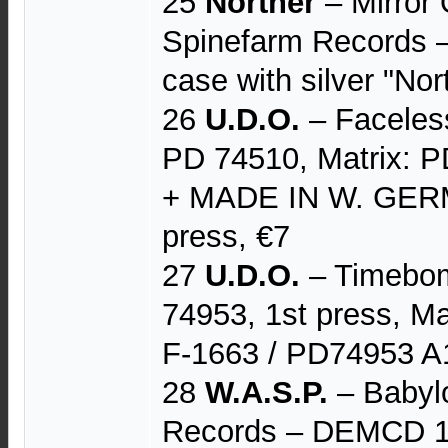
25
Norther
– Mirror
Spinefarm Records 
case with silver "Nor
26
U.D.O.
– Faceles
PD 74510, Matrix: 
+ MADE IN W. GER
press, €7
27
U.D.O.
– Timebom
74953, 1st press, 
F-1663 / PD74953 A
28
W.A.S.P.
– Babylo
Records – DEMCD 1