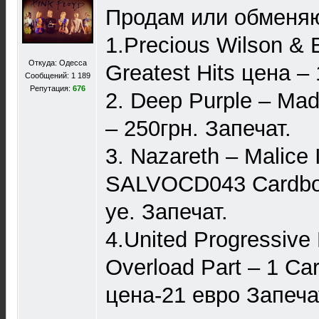
Продам или обменяю
1.Precious Wilson & 
Откуда: Одесса
Greatest Hits цена – 
Сообщений: 1 189
Репутация:
676
2. Deep Purple – Ma
– 250грн. Запечат.
3. Nazareth – Malice
SALVOCD043 Cardboa
уе. Запечат.
4.United Progressive 
Overload Part – 1 Ca
цена-21 евро Запечат