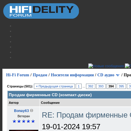
Hi-Fi Forum
/
Продам
/
Носители информации
/
СD аудио
/
Про
Страницы (501):
« Предыдущая страница
1
...
392
393
394
395
3
Продам фирменные CD (компакт-диски)
Автор
Сообщение
Bonay63
RE: Продам фирменные 
Ветеран
19-01-2024 19:57