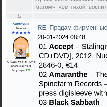
матом», чем тихой, воспи
darkflesh
RE: Продам фирменные
Ветеран
20-01-2024 08:48
01
Accept
– Stalingr
CD+DVD], 2012, Nuc
Откуда: Horishni Plavni
2846-0, €14
Сообщений: 909
Репутация:
229
02
Amaranthe
– The
Spinefarm Records 
press digisleeve wit
03
Black Sabbath
– 