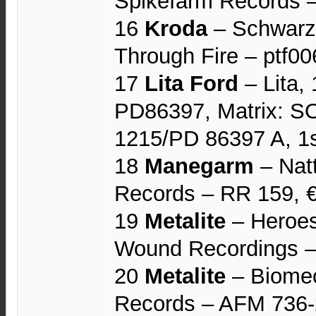
Spikefarm Records ‎
16
Kroda
‎– Schwarz
Through Fire ‎– ptf00
17
Lita Ford
– Lita,
PD86397, Matrix: 
1215/PD 86397 A, 1s
18
Manegarm
– Nat
Records – RR 159, 
19
Metalite
– Heroes
Wound Recordings –
20
Metalite
– Biomec
Records – AFM 736-