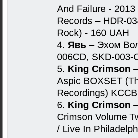
And Failure - 2013
Records ‎– HDR-03
Rock) - 160 UAH
4.
Явь
– Эхом Во
006CD, SKD-003-C
5.
King Crimson
–
Aspic BOXSET (Th
Recordings) KCCB
6.
King Crimson
‎
Crimson Volume Tw
/ Live In Philadel