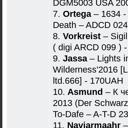
DGM5003 USA 2007
7.
Ortega
– 1634 -
Death – ADCD 024
8.
Vorkreist
‎– Sigi
( digi ARCD 099 ) 
9.
Jassa
‎– Lights 
Wilderness'2016 [
ltd.666] - 170UAH
10.
Asmund
‎– К 
2013 (Der Schwarze
To-Dafe ‎– A-T-D 
11.
Navjarmaahr
–