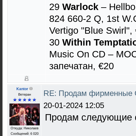
29
Warlock
– Hellbou
824 660-2 Q, 1st W
Vertigo "Blue Swirl",
30
Within Temptati
Music On CD – MO
запечатан, €20
Kantor
RE: Продам фирменные 
Ветеран
20-01-2024 12:05
Продам следующие 
Откуда: Николаев
Сообщений: 6 020