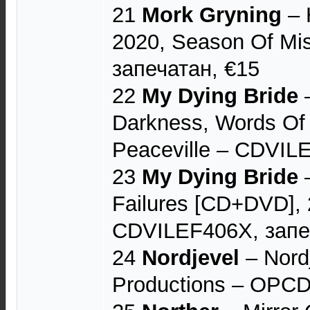
21
Mork Gryning
– 
2020, Season Of Mi
запечатан, €15
22
My Dying Bride
‎
Darkness, Words Of 
Peaceville ‎– CDVILE
23
My Dying Bride
–
Failures [CD+DVD], 
CDVILEF406X, запе
24
Nordjevel
– Nord
Productions – OPCDL