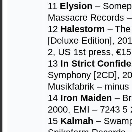
11
Elysion
– Somepl
Massacre Records 
12
Halestorm
‎– The
[Deluxe Edition], 201
2, US 1st press, €15
13
In Strict Confid
Symphony [2CD], 20
Musikfabrik – minus
14
Iron Maiden
– Br
2000, EMI – 7243 5 
15
Kalmah
‎– Swamp