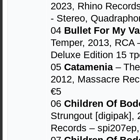
2023, Rhino Records
- Stereo, Quadrapho
04
Bullet For My Va
Temper, 2013, RCA 
Deluxe Edition 15 т
05
Catamenia
‎– The
2012, Massacre Rec
€5
06
Children Of Bo
Strungout [digipak],
Records ‎– spi207ep,