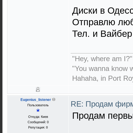
Диски в Одесс
Отправлю люб
Тел. и Вайбер
"Hey, where am I?"
"You wanna know w
Hahaha, in Port Roy
Eugenius_listener
RE: Продам фирм
Пользователь
Продам первые
Откуда: Киев
Сообщений: 0
Репутация:
0