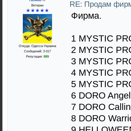
runwild
RE: Продам фирм
Ветеран
Фирма.
1 MYSTIC PR
Откуда: Одесса-Украина
2 MYSTIC PR
Сообщений: 3 017
Репутация:
889
3 MYSTIC PR
4 MYSTIC PRO
5 MYSTIC PR
6 DORO Angel
7 DORO Callin
8 DORO Warrio
9 HELLOWEEN 