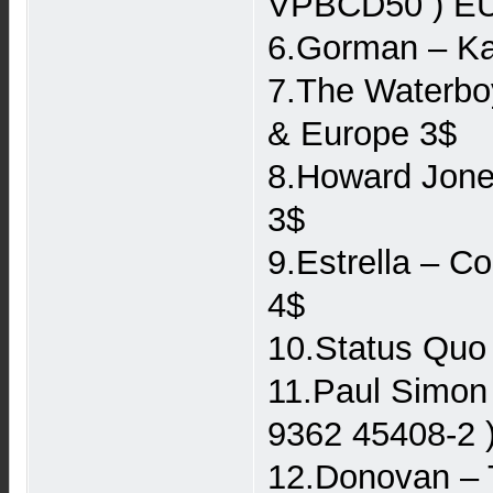
VPBCD50 ) E
6.Gorman – Ka
7.The Waterbo
& Europe 3$
8.Howard Jone
3$
9.Estrella – C
4$
10.Status Quo 
11.Paul Simon
9362 45408-2 
12.Donovan – 