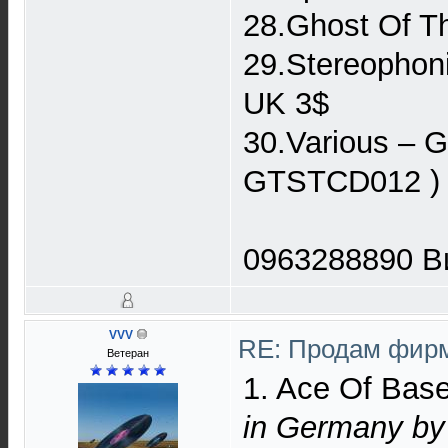
28.Ghost Of Th
29.Stereophon
UK 3$
30.Various ‎– 
GTSTCD012 )
0963288890 В
VVV
RE: Продам фирм
Ветеран
1. Ace Of Bas
in Germany by