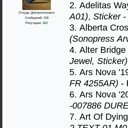
2. Adelitas Wa
Откуда: Днепропетровск
A01)
,
Sticker
-
Сообщений: 159
Репутация:
452
3. Alberta Cr
(Sonopress Ar
4. Alter Bridg
Jewel, Sticker)
5. Ars Nova '
FR 4255AR)
- 
6. Ars Nova '
-007886 DUR
7. Art Of Dyin
2 TEXT 01 M0