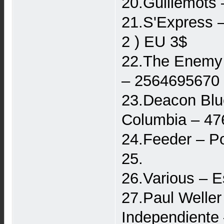
20.Guillemots 
21.S'Express 
2 ) EU 3$
22.The Enemy ‎
‎– 2564695670
23.Deacon Blue
Columbia ‎– 4
24.Feeder ‎– P
25.
26.Various – E
27.Paul Welle
Independiente