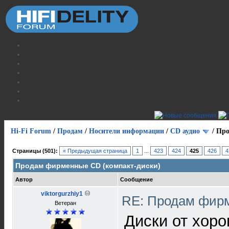
Hi-Fi Forum
/
Продам
/
Носители информации
/
СD аудио
/
Про
Страницы (501):
« Предыдущая страница
1
...
423
424
425
426
4
Продам фирменные CD (компакт-диски)
Автор
Сообщение
viktorgurzhiy1
RE: Продам фирм
Ветеран
Диски от хоро