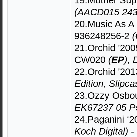
19.Mother Supe
(AACD015 243
20.Music As A 
936248256-2
(
21.Orchid '200
CW020
(
EP
)
,
22.Orchid '20
Edition, Slipca
23.Ozzy Osbou
EK67237 05 P
24.Paganini ‘
Koch Digital)
-