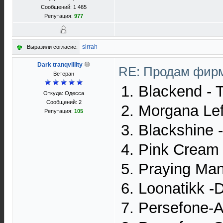
Сообщений: 1 465
Репутация:
977
sirrah
Выразили согласие:
Dark tranqvillity
RE: Продам фирм
Ветеран
1. Blackend - 
Откуда: Одесса
Сообщений: 2
2. Morgana Le
Репутация:
105
3. Blackshine 
4. Pink Cream 
5. Praying Man
6. Loonatikk -
7. Persefone-