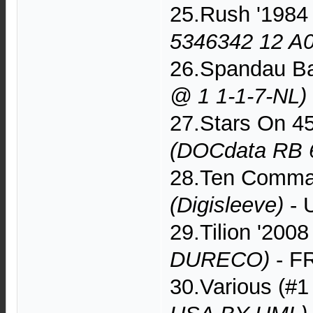
25.Rush '1984
5346342 12 A0
26.Spandau Ba
@ 1 1-1-7-NL)
27.Stars On 45
(DOCdata RB 
28.Ten Comma
(Digisleeve)
- 
29.Tilion '200
DURECO)
- FR
30.Various (#