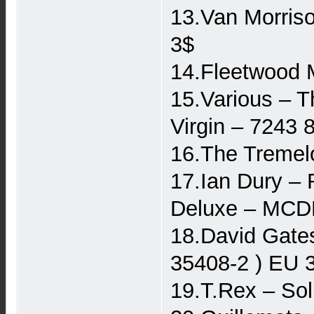
13.Van Morriso
3$
14.Fleetwood M
15.Various – T
Virgin – 7243 
16.The Tremel
17.Ian Dury – 
Deluxe – MCD
18.David Gates
35408-2 ) EU 
19.T.Rex – So