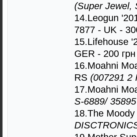
(Super Jewel, 
14.Leogun '20
7877 - UK - 30
15.Lifehouse 
GER - 200 грн
16.Moahni Moah
RS
(007291 2 R
17.Moahni Moa
S-6889/ 35895
18.The Moody 
DISCTRONICS, 