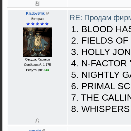
Kladov$4ik
RE: Продам фирм
Ветеран
1. BLOOD HAS 
2. FIELDS OF 
3. HOLLY JONS
Откуда: Харьков
4. N-FACTOR "
Сообщений: 1 175
Репутация:
344
5. NIGHTLY G
6. PRIMAL SCR
7. THE CALLI
8. WHISPERS 