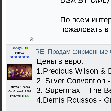
USA BY UML)
По всем инте
пожаловать в 
Bonay63
RE: Продам фирменные C
Ветеран
Цены в евро.
1.Precious Wilson & E
2. Silver Convention 
Откуда: Одесса
3. Supermax – The B
Сообщений: 1 189
Репутация:
676
4.Demis Roussos - Gr