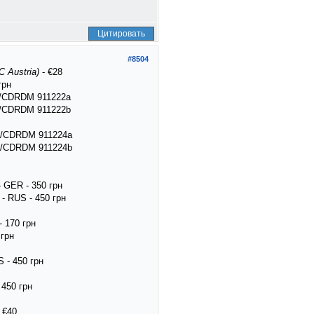
Цитировать
#8504
 Austria)
- €28
грн
2/CDRDM 911222a
-2/CDRDM 911222b
-2/CDRDM 911224a
-2/CDRDM 911224b
 GER - 350 грн
- RUS - 450 грн
- 170 грн
 грн
 - 450 грн
 450 грн
 €40