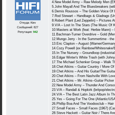
4.New Model Army ‎– Raw Melody Men (EM
5.John Mayall And The Bluesbreakers (wit
6.Demis Roussos – The Golden Voice Of 
7.Rod Stewart – Handbags & Gladrags (Un
8.Robert Plant (Led Zeppelin) – Pictures
Откуда: Kiev
9.V/A ‎– Lost In The Stars (The Music Of 
Сообщений: 827
10.Masters at Work (feat: Herbie Mann) –
Репутация:
942
11.Bachman-Turner Overdrive – Gold (Mer
12.Mungo Jerry - In the Summertime - the 
13.Eric Clapton – August (Warner/Germany
14.Cozy Powell (ex Rainbow/Whitesnake/E
15.In The Nursery ‎– Groundloop (industrial
16.Edgar Winter's White Trash (with John
17.The Michael Schenker Group – Walk Th
18.Chet Atkins – Guitar Country / More O
19.Chet Atkins – And His Guitar/The Guita
20.Chet Atkins – From Nashville With Love
21.Chet Atkins – Mr. Atkins--Guitar Picke
22.New Model Army – Thunder And Consola
23.V/A – Randall & Hopkirk (britpop/electr
24.V/A – The Best Latin Jazz Album In Th
25.Yes – Going For The One (Atlantic/USA
26.Phillip Boa And The Voodooclub – Hair
27.Small Faces – Small Faces (1967) (Cas
28.Steve Hackett – Guitar Noir / There A