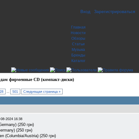
Вход
Зарегистрироваться
Главная
Новости
Обзоры
Статьи
Музыка
Бренды
Каталог
дам фирменные CD (компакт-диски)
28
...
501
Следующая страница »
-08-2024 16:38
Germany) (250 грн)
Germany) (250 грн)
n (Columbia/Austria) (250 грн)