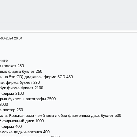
-08-2024 20:34
ните
т+плакат 280
ипак фирма буклет 250
ник на 5ти CD) диджипак фирма 5CD 450
ак фирма буклет 270
бук фирма буклет 2100
к фирма 2100
рма буклет + автографы 2500
2000
 постер 250
чали. Красная роза - эмблема любви фирменный диск буклет 500
V фирменный диск 1000
к фирма 400
амочка диджикартонка 400