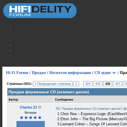
Hi-Fi Forum
/
Продам
/
Носители информации
/
СD аудио
/
Про
Страницы (501):
« Предыдущая страница
1
...
424
425
426
427
4
Продам фирменные CD (компакт-диски)
Автор
Сообщение
Charlez 22
RE: Продам фирменные CD (компакт-диски)
/
11
Ветеран
1.Chris Rea – Espresso Logic (EastWest/
2.Elton John – The Big Picture (Mercury/
3.Leonard Cohen – Songs Of Leonard Cohe