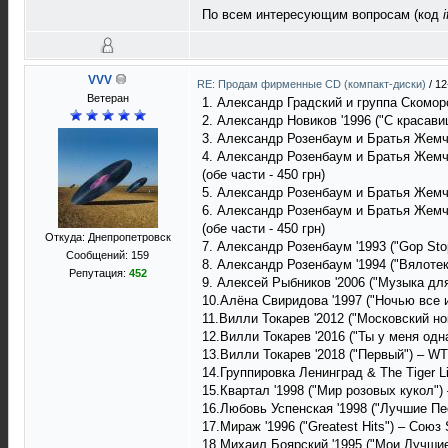
По всем интересующим вопросам (код
i
VVV
RE: Продам фирменные CD (компакт-диски)
/
12
Ветеран
1. Александр Градский и группа Скомор
2. Александр Новиков '1996 ("С красав
3. Александр Розенбаум и Братья Жемч
4. Александр Розенбаум и Братья Жемч
(обе части - 450 грн)
5. Александр Розенбаум и Братья Жемч
6. Александр Розенбаум и Братья Жемч
(обе части - 450 грн)
Откуда: Днепропетровск
7. Александр Розенбаум '1993 ("Gop St
Сообщений: 159
8. Александр Розенбаум '1994 ("Вялотек
Репутация:
452
9. Алексей Рыбников '2006 ("Музыка дл
10.Алёна Свиридова '1997 ("Ночью все 
11.Вилли Токарев '2012 ("Московский н
12.Вилли Токарев '2016 ("Ты у меня од
13.Вилли Токарев '2018 ("Первый") – W
14.Группировка Ленинград & The Tiger Li
15.Квартал '1998 ("Мир розовых кукол"
16.Любовь Успенская '1998 ("Лучшие Пе
17.Мираж '1996 ("Greatest Hits") – Сою
18.Михаил Боярский '1995 ("Мои Лучшие