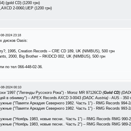
) (gold CD) (1200 грн)
,AXCD 2-0060,UEP (1200 грн)
-08-2024 23:18
х дисков Oasis:
lory?, 1995, Creation Records – CRE CD 189, UK (NIMBUS), 500 грн
iants, 2000, Big Brother – RKIDCD 002, UK (NIMBUS), 500 грн
и по тел 066-448-02-36.
-08-2024 00:10
охи '1997 ("Легенды Русского Рока") - Moroz MR 97126CD
(
Gold CD
)
(DADC
ицей в обнимку") – APEX Records AXCD 3-0043
(DADC Austria)
- AUS - 350 
ужные ("Памяти Аркадия Северного 1982. Часть 1") - RMG Records 994-
ужные ("Памяти Аркадия Северного 1982. Часть 1") - RMG ‎Records 993
ужные ("Ноябрь 1983, новые песни.. Часть 1") – RMG Records RMG 990
ужные ("Ноябрь 1983, новые песни.. Часть 2") – RMG Records RMG 989