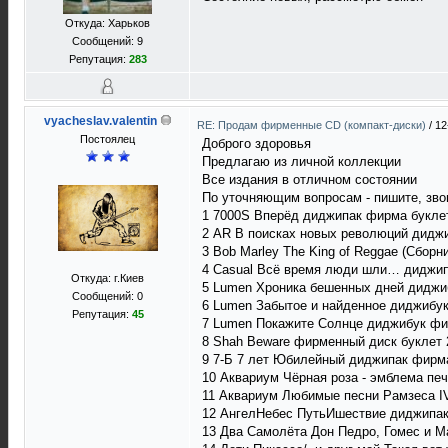
Откуда: Харьков
Сообщений: 9
Репутация:
283
vyacheslav.valentin
RE: Продам фирменные CD (компакт-диски)
/
12
Постоялец
Доброго здоровья
Предлагаю из личной коллекции
Все издания в отличном состоянии
По уточняющим вопросам - пишите, зво
1 7000S Вперёд диджипак фирма букле
2 AR В поисках новых революций дидж
3 Bob Marley The King of Reggae (Сбор
4 Casual Всё время люди шли… диджип
Откуда: г.Киев
5 Lumen Хроника бешенных дней диджи
Сообщений: 0
6 Lumen Забытое и найденное диджибу
Репутация:
45
7 Lumen Покажите Солнце диджибук фи
8 Shah Beware фирменный диск буклет 
9 7-Б 7 лет Юбилейный диджипак фирма
10 Аквариум Чёрная роза - эмблема пе
11 Аквариум Любимые песни Рамзеса I
12 АнгелНебес ПутьИшествие диджипа
13 Два Самолёта Дон Педро, Гомес и М