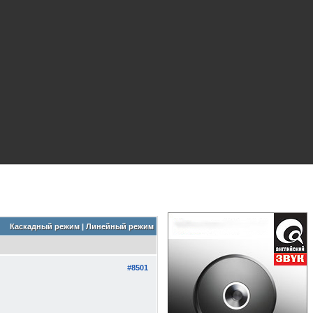
Каскадный режим
|
Линейный режим
#8501