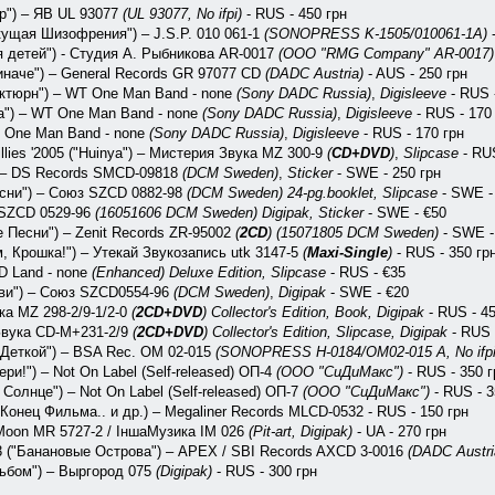
op") – ЯВ UL 93077
(UL 93077, No ifpi)
- RUS - 450 грн
ущая Шизофрения") – J.S.P. ‎010 061-1
(SONOPRESS K-1505/010061-1A)
-
я детей") - Студия А. Рыбникова AR-0017
(ООО "RMG Company" AR-0017)
иначе") – General Records GR 97077 CD
(DADC Austria)
- AUS - 250 грн
октюрн") – WT One Man Band - none
(Sony DADC Russia)
,
Digisleeve
- RUS 
на") – WT One Man Band - none
(Sony DADC Russia)
,
Digisleeve
- RUS - 170
T One Man Band - none
(Sony DADC Russia)
,
Digisleeve
- RUS - 170 грн
llies '2005 ("Huinya") – Мистерия Звука MZ 300-9
(
CD+DVD
)
,
Slipcase
- RUS
) – DS Records SMCD-09818
(DCM Sweden)
,
Sticker
- SWE - 250 грн
сни") – Союз ‎SZCD 0882-98
(DCM Sweden)
24-pg.booklet, Slipcase
- SWE -
з SZCD 0529-96
(16051606 DCM Sweden)
Digipak, Sticker
- SWE - €50
 Песни") – Zenit Records ZR-95002
(
2CD
)
(15071805 DCM Sweden)
- SWE -
, Крошка!") – Утекай Звукозапись utk 3147-5
(
Maxi-Single
)
- RUS - 350 гр
 Land ‎- none
(Enhanced)
Deluxe Edition, Slipcase
- RUS - €35
бви") – Союз SZCD0554-96
(DCM Sweden)
,
Digipak
- SWE - €20
а ‎MZ 298-2/9-1/2-0
(
2CD+DVD
)
Collector's Edition, Book, Digipak
- RUS - 45
Звука ‎CD-M+231-2/9
(
2CD+DVD
)
Collector's Edition, Slipcase, Digipak
- RUS 
 Деткой") – BSA Rec. OM 02-015
(SONOPRESS H-0184/OM02-015 A, No ifpi
и!") – Not On Label (Self-released) ‎ОП-4
(ООО "СиДиМакс")
- RUS - 350 г
олнце") – Not On Label (Self-released) ‎ОП-7
(ООО "СиДиМакс")
- RUS - 3
онец Фильма.. и др.) – Megaliner Records MLCD-0532 - RUS - 150 грн
– Moon MR 5727-2 / ІншаМузика IM 026
(Pit-art, Digipak)
- UA - 270 грн
3 ("Банановые Острова") – APEX / SBI Records AXCD 3-0016
(DADC Austri
льбом") – Выргород 075
(Digipak)
- RUS - 300 грн