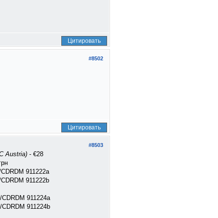
Цитировать
#8502
Цитировать
#8503
 Austria)
- €28
грн
2/CDRDM 911222a
-2/CDRDM 911222b
-2/CDRDM 911224a
-2/CDRDM 911224b