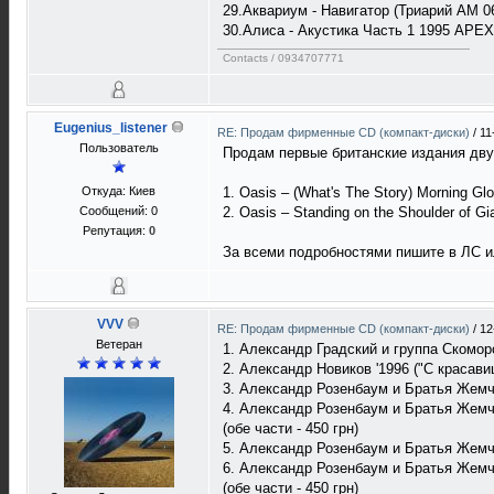
29.Аквариум - Навигатор (Триарий АМ 064
30.Алиса - Акустика Часть 1 1995 APEX
Contacts / 0934707771
Eugenius_listener
RE: Продам фирменные CD (компакт-диски)
/
11
Пользователь
Продам первые британские издания дву
Откуда: Киев
1. Oasis – (What's The Story) Morning G
Сообщений: 0
2. Oasis – Standing on the Shoulder of G
Репутация:
0
За всеми подробностями пишите в ЛС ил
VVV
RE: Продам фирменные CD (компакт-диски)
/
12
Ветеран
1. Александр Градский и группа Скомор
2. Александр Новиков '1996 ("С красав
3. Александр Розенбаум и Братья Жемч
4. Александр Розенбаум и Братья Жемч
(обе части - 450 грн)
5. Александр Розенбаум и Братья Жемч
6. Александр Розенбаум и Братья Жемч
(обе части - 450 грн)