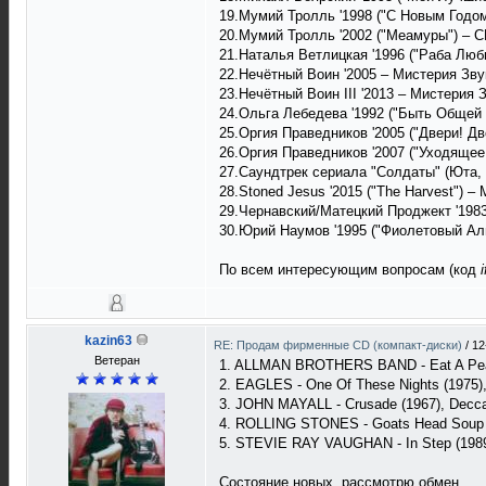
19.Мумий Тролль '1998 ("С Новым Годом
20.Мумий Тролль '2002 ("Меамуры") – CD
21.Наталья Ветлицкая '1996 ("Раба Лю
22.Нечётный Воин '2005 – Мистерия Звук
23.Нечётный Воин III '2013 – Мистерия 
24.Ольга Лебедева '1992 ("Быть Общей
25.Оргия Праведников '2005 ("Двери! Двер
26.Оргия Праведников '2007 ("Уходящее С
27.Саундтрек сериала "Солдаты" (Юта, К
28.Stoned Jesus '2015 ("The Harvest") 
29.Чернавский/Матецкий Проджект '198
30.Юрий Наумов '1995 (‎"Фиолетовый А
По всем интересующим вопросам (код
i
kazin63
RE: Продам фирменные CD (компакт-диски)
/
12
Ветеран
1. ALLMAN BROTHERS BAND - Eat A Peach
2. EAGLES - One Of These Nights (1975),
3. JOHN MAYALL - Crusade (1967), Decca
4. ROLLING STONES - Goats Head Soup (
5. STEVIE RAY VAUGHAN - In Step (1989)
Состояние новых, рассмотрю обмен