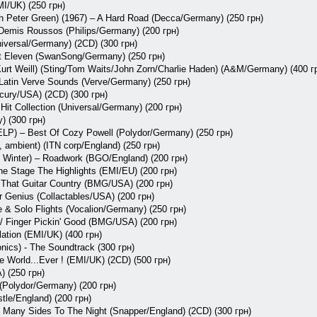
I/UK) (250 грн)
h Peter Green) (1967) – A Hard Road (Decca/Germany) (250 грн)
Demis Roussos (Philips/Germany) (200 грн)
iversal/Germany) (2CD) (300 грн)
 At Eleven (SwanSong/Germany) (250 грн)
Kurt Weill) (Sting/Tom Waits/John Zorn/Charlie Haden) (A&M/Germany) (400 г
 Latin Verve Sounds (Verve/Germany) (250 грн)
cury/USA) (2CD) (300 грн)
Hit Collection (Universal/Germany) (200 грн)
) (300 грн)
LP) – Best Of Cozy Powell (Polydor/Germany) (250 грн)
, ambient‎) (ITN corp/England) (250 грн)
y Winter) – Roadwork (BGO/England) (200 грн)
e Stage The Highlights (EMI/EU) (200 грн)
f That Guitar Country (BMG/USA) (200 грн)
r Genius (Collactables/USA) (200 грн)
 & Solo Flights (Vocalion/Germany) (250 грн)
r / Finger Pickin' Good (BMG/USA) (200 грн)
tion (EMI/UK) (400 грн)
onics) - The Soundtrack (300 грн)
e World...Ever ! (EMI/UK) (2CD) (500 грн)
) (250 грн)
 (Polydor/Germany) (200 грн)
tle/England) (200 грн)
re Many Sides To The Night (Snapper/England) (2CD) (300 грн)