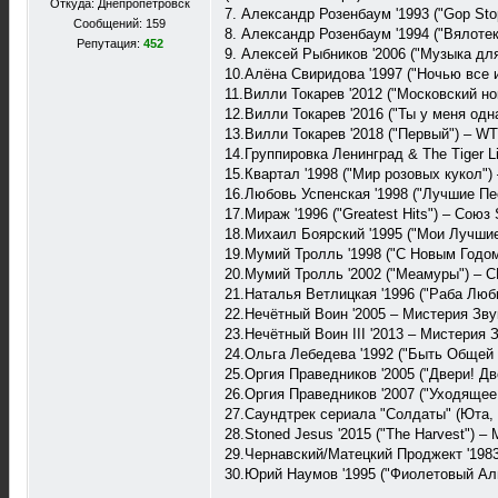
Откуда: Днепропетровск
7. Александр Розенбаум '1993 ("Gop St
Сообщений: 159
8. Александр Розенбаум '1994 ("Вялотек
Репутация:
452
9. Алексей Рыбников '2006 ("Музыка дл
10.Алёна Свиридова '1997 ("Ночью все 
11.Вилли Токарев '2012 ("Московский н
12.Вилли Токарев '2016 ("Ты у меня од
13.Вилли Токарев '2018 ("Первый") – W
14.Группировка Ленинград & The Tiger Li
15.Квартал '1998 ("Мир розовых кукол"
16.Любовь Успенская '1998 ("Лучшие Пе
17.Мираж '1996 ("Greatest Hits") – Сою
18.Михаил Боярский '1995 ("Мои Лучшие
19.Мумий Тролль '1998 ("С Новым Годом
20.Мумий Тролль '2002 ("Меамуры") – CD
21.Наталья Ветлицкая '1996 ("Раба Лю
22.Нечётный Воин '2005 – Мистерия Звук
23.Нечётный Воин III '2013 – Мистерия 
24.Ольга Лебедева '1992 ("Быть Общей
25.Оргия Праведников '2005 ("Двери! Двер
26.Оргия Праведников '2007 ("Уходящее С
27.Саундтрек сериала "Солдаты" (Юта, К
28.Stoned Jesus '2015 ("The Harvest") 
29.Чернавский/Матецкий Проджект '198
30.Юрий Наумов '1995 (‎"Фиолетовый А