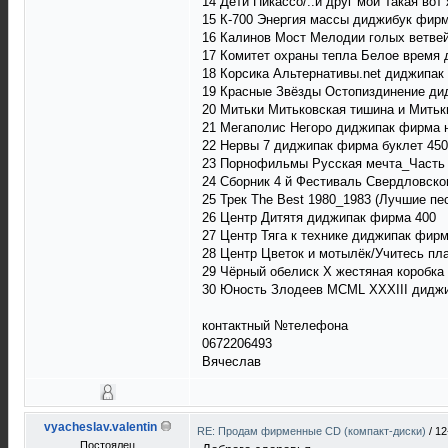
14 Дети Пикассо/..и друг мой Такая во
15 К-700 Энергия массы диджибук фирм
16 Калинов Мост Мелодии голых ветвей
17 Комитет охраны тепла Белое время
18 Корсика Альтернативы.net диджипак
19 Красные Звёзды Остопиздинение ди
20 Митьки Митьковская тишина и Мить
21 Мегаполис Негоро диджипак фирма н
22 Нервы 7 диджипак фирма буклет 450
23 Порнофильмы Русская мечта_Часть 
24 Сборник 4 й Фестиваль Свердловско
25 Трек The Best 1980_1983 (Лучшие пе
26 Центр Дитятя диджипак фирма 400
27 Центр Тяга к технике диджипак фирм
28 Центр Цветок и мотылёк/Учитесь пл
29 Чёрный обелиск Х жестяная коробка 
30 Юность Злодеев МСМL XXXIII диджи
контактный №телефона
0672206493
Вячеслав
vyacheslav.valentin
RE: Продам фирменные CD (компакт-диски)
/
12
Постоялец