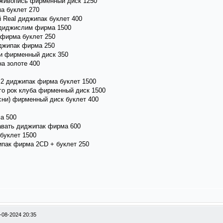
т живопись фирменный диск 1250
а буклет 270
 Real диджипак буклет 400
 диджислим фирма 1500
 фирма буклет 250
джипак фирма 250
ки фирменный диск 350
а золоте 400
2 диджипак фирма буклет 1500
го рок клуба фирменный диск 1500
сни) фирменный диск буклет 400
а 500
авать диджипак фирма 600
буклет 1500
пак фирма 2CD + буклет 250
-08-2024 20:35