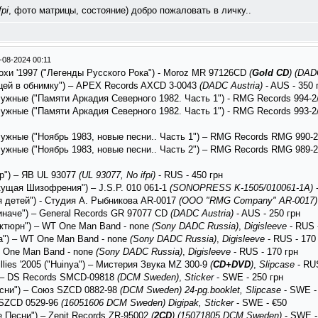
fpi
, фото матрицы, состояние) добро пожаловать в личку..
-08-2024 00:11
охи '1997 ("Легенды Русского Рока") - Moroz MR 97126CD
(
Gold CD
)
(DADC
ицей в обнимку") – APEX Records AXCD 3-0043
(DADC Austria)
- AUS - 350 
ужные ("Памяти Аркадия Северного 1982. Часть 1") - RMG Records 994-
ужные ("Памяти Аркадия Северного 1982. Часть 1") - RMG ‎Records 993
ужные ("Ноябрь 1983, новые песни.. Часть 1") – RMG Records RMG 990
ужные ("Ноябрь 1983, новые песни.. Часть 2") – RMG Records RMG 989
op") – ЯВ UL 93077
(UL 93077, No ifpi)
- RUS - 450 грн
ущая Шизофрения") – J.S.P. ‎010 061-1
(SONOPRESS K-1505/010061-1A)
-
я детей") - Студия А. Рыбникова AR-0017
(ООО "RMG Company" AR-0017)
иначе") – General Records GR 97077 CD
(DADC Austria)
- AUS - 250 грн
октюрн") – WT One Man Band - none
(Sony DADC Russia)
,
Digisleeve
- RUS 
на") – WT One Man Band - none
(Sony DADC Russia)
,
Digisleeve
- RUS - 170
T One Man Band - none
(Sony DADC Russia)
,
Digisleeve
- RUS - 170 грн
llies '2005 ("Huinya") – Мистерия Звука MZ 300-9
(
CD+DVD
)
,
Slipcase
- RUS
) – DS Records SMCD-09818
(DCM Sweden)
,
Sticker
- SWE - 250 грн
сни") – Союз ‎SZCD 0882-98
(DCM Sweden)
24-pg.booklet, Slipcase
- SWE -
з SZCD 0529-96
(16051606 DCM Sweden)
Digipak, Sticker
- SWE - €50
 Песни") – Zenit Records ZR-95002
(
2CD
)
(15071805 DCM Sweden)
- SWE -