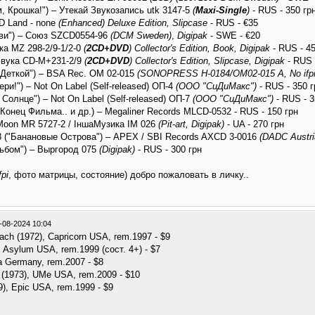
, Крошка!") – Утекай Звукозапись utk 3147-5
(
Maxi-Single
)
- RUS - 350 гр
 Land ‎- none
(Enhanced)
Deluxe Edition, Slipcase
- RUS - €35
бви") – Союз SZCD0554-96
(DCM Sweden)
,
Digipak
- SWE - €20
а ‎MZ 298-2/9-1/2-0
(
2CD+DVD
)
Collector's Edition, Book, Digipak
- RUS - 45
Звука ‎CD-M+231-2/9
(
2CD+DVD
)
Collector's Edition, Slipcase, Digipak
- RUS 
 Деткой") – BSA Rec. OM 02-015
(SONOPRESS H-0184/OM02-015 A, No ifpi
и!") – Not On Label (Self-released) ‎ОП-4
(ООО "СиДиМакс")
- RUS - 350 г
олнце") – Not On Label (Self-released) ‎ОП-7
(ООО "СиДиМакс")
- RUS - 3
онец Фильма.. и др.) – Megaliner Records MLCD-0532 - RUS - 150 грн
– Moon MR 5727-2 / ІншаМузика IM 026
(Pit-art, Digipak)
- UA - 270 грн
3 ("Банановые Острова") – APEX / SBI Records AXCD 3-0016
(DADC Austri
льбом") – Выргород 075
(Digipak)
- RUS - 300 грн
fpi
, фото матрицы, состояние) добро пожаловать в личку..
-08-2024 10:04
 (1972), Capricorn USA, rem.1997 - $9
 Asylum USA, rem.1999 (сост. 4+) - $7
 Germany, rem.2007 - $8
1973), UMe USA, rem.2009 - $10
, Epic USA, rem.1999 - $9