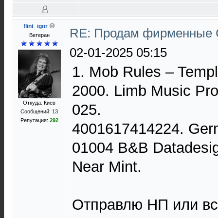
flint_igor
RE: Продам фирменные 
Ветеран
02-01-2025 05:15
1. Mob Rules – Temp
2000. Limb Music Pro
Откуда: Киев
025.
Сообщений: 13
Репутация:
292
4001617414224. Ger
01004 B&B Datadesig
Near Mint.
Отправлю НП или вс