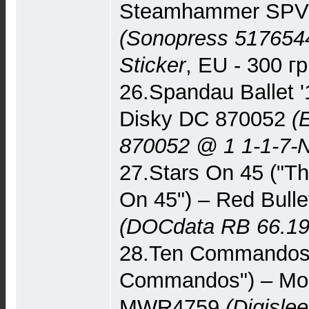
Steamhammer SPV
(Sonopress 517654
Sticker
, EU - 300 г
26.Spandau Ballet '
Disky DC 870052
(
870052 @ 1 1-1-7-
27.Stars On 45 ("Th
On 45") – Red Bull
(DOCdata RB 66.19
28.Ten Commandos 
Commandos") – Mon
MWR4759
(Digisle