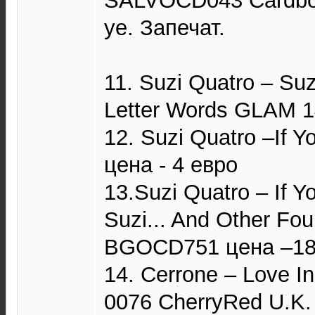
SALVOCD043 Cardboa
уе. Запечат.
11. Suzi Quatro – Suz
Letter Words GLAM 1
12. Suzi Quatro –If 
цена - 4 евро
13.Suzi Quatro – If Y
Suzi... And Other Fou
BGOCD751 цена –18
14. Cerrone – Love I
0076 CherryRed U.K.