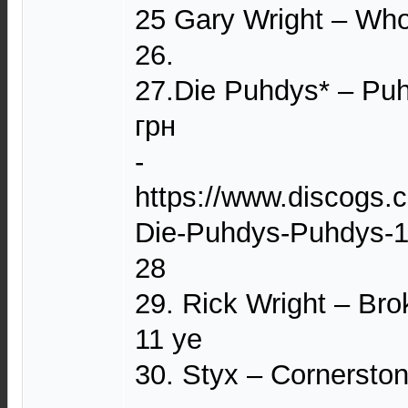
25 Gary Wright – Who
26.
27.Die Puhdys* – Pu
грн
-
https://www.discogs.
Die-Puhdys-Puhdys-
28
29. Rick Wright – Br
11 уе
30. Styx – Cornersto