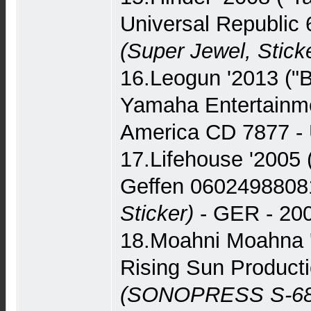
Universal Republic
(Super Jewel, Stick
16.Leogun '2013 ("B
Yamaha Entertainm
America CD 7877 - 
17.Lifehouse '2005 
Geffen 060249880
Sticker)
- GER - 200
18.Moahni Moahna '
Rising Sun Product
(SONOPRESS S-688