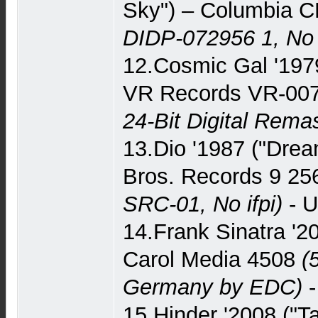
Sky") – Columbia 
DIDP-072956 1, No i
12.Cosmic Gal '197
VR Records VR-00
24-Bit Digital Remas
13.Dio '1987 ("Drea
Bros. Records 9 2
SRC-01, No ifpi)
- U
14.Frank Sinatra '2
Carol Media 4508
(
Germany by EDC)
-
15.Hinder '2008 ("Ta