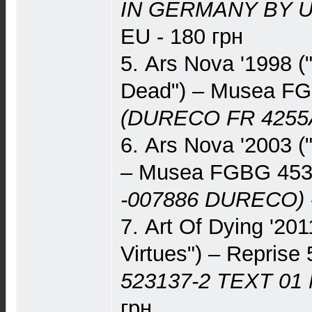
IN GERMANY BY U
EU - 180 грн
5. Ars Nova '1998 
Dead") – Musea F
(DURECO FR 4255
6. Ars Nova '2003 (
– Musea FGBG 45
-007886 DURECO)
7. Art Of Dying '20
Virtues") – Reprise
523137-2 TEXT 01
грн