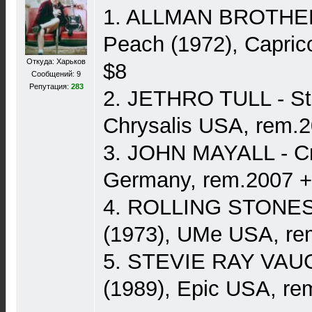
1. ALLMAN BROTHER
Peach (1972), Capric
Откуда: Харьков
$8
Сообщений: 9
Репутация:
283
2. JETHRO TULL - St
Chrysalis USA, rem.2
3. JOHN MAYALL - Cr
Germany, rem.2007 +
4. ROLLING STONES 
(1973), UMe USA, re
5. STEVIE RAY VAUG
(1989), Epic USA, re