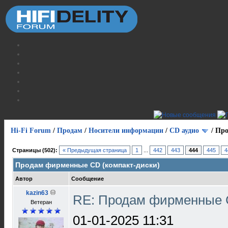
Hi-Fi Forum
/
Продам
/
Носители информации
/
СD аудио
/
Про
Страницы (502):
« Предыдущая страница
1
...
442
443
444
445
4
Продам фирменные CD (компакт-диски)
Автор
Сообщение
kazin63
RE: Продам фирменные 
Ветеран
01-01-2025 11:31