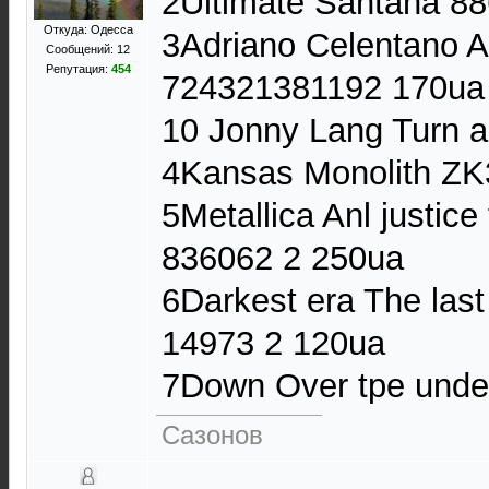
2Ultimate Santana 8
Откуда: Одесса
3Adriano Celentano A
Сообщений: 12
Репутация:
454
724321381192 170ua
10 Jonny Lang Turn 
4Kansas Monolith Z
5Metallica Anl justice
836062 2 250ua
6Darkest era The last
14973 2 120ua
7Down Over tpe unde
Сазонов