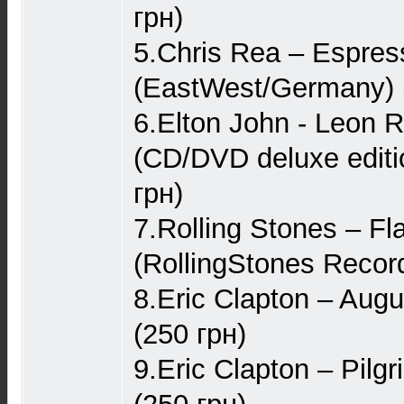
грн)
5.Chris Rea – Espres
(EastWest/Germany) 
6.Elton John - Leon R
(CD/DVD deluxe editio
грн)
7.Rolling Stones – Fl
(RollingStones Record
8.Eric Clapton – Aug
(250 грн)
9.Eric Clapton – Pilg