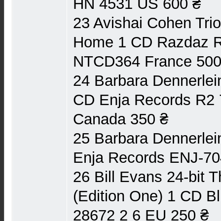
HN 4531 US 600 ₴
23 Avishai Cohen Tri
Home 1 CD Razdaz R
NTCD364 France 500
24 Barbara Dennerlein
CD Enja Records R2
Canada 350 ₴
25 Barbara Dennerlei
Enja Records ENJ-70
26 Bill Evans 24-bit 
(Edition One) 1 CD B
28672 2 6 EU 250 ₴