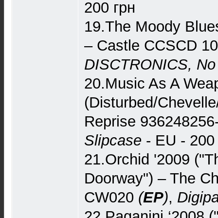
200 грн
19.The Moody Blues 
– Castle CCSCD 1
DISCTRONICS, No i
20.Music As A Weap
(Disturbed/Chevelle
Reprise 936248256
Slipcase
- EU - 200
21.Orchid '2009 ("T
Doorway") – The Ch
CW020
(
EP
)
,
Digip
22.Paganini ‘2008 (