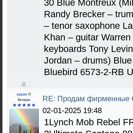
30 Blue Montreux (Mik
Randy Brecker – trum
– tenor saxophone Lar
Khan – guitar Warren 
keyboards Tony Levin
Jordan – drums) Blu
Bluebird 6573-2-RB 
sazon
RE: Продам фирменные 
Ветеран
02-01-2025 19:48
1Lynch Mob Rebel F