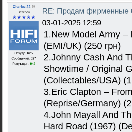
Charlez 22
RE: Продам фирменные 
Ветеран
03-01-2025 12:59
1.New Model Army ‎–
(EMI/UK) (250 грн)
Откуда: Kiev
2.Johnny Cash And T
Сообщений: 827
Репутация:
942
Showtime / Original 
(Collectables/USA) (1
3.Eric Clapton – Fro
(Reprise/Germany) (2
4.John Mayall And Th
Hard Road (1967) (D