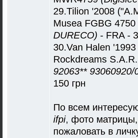
29.Tilion '2008 ("A.
Musea ‎FGBG 475
DURECO)
- FRA - 
30.Van Halen '1993 
Rockdreams S.A.R.
92063** 93060920/01
150 грн
По всем интересу
ifpi
, фото матрицы,
пожаловать в личку