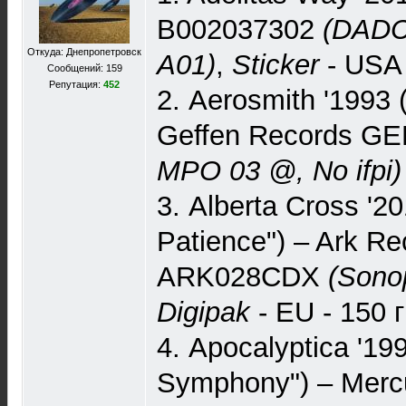
B002037302
(DADC
Откуда: Днепропетровск
A01)
,
Sticker
- USA 
Сообщений: 159
Репутация:
452
2. Aerosmith '1993 (
Geffen Records G
MPO 03 @, No ifpi)
3. Alberta Cross '2
Patience") – Ark Re
ARK028CDX
(Sono
Digipak
- EU - 150 
4. Apocalyptica '199
Symphony") – Merc