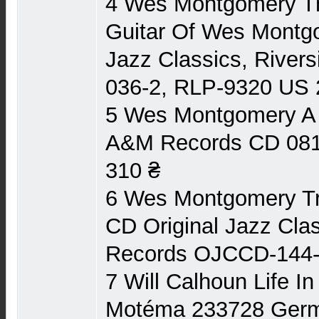
4 Wes Montgomery Th
Guitar Of Wes Montg
Jazz Classics, Rive
036-2, RLP-9320 US 
5 Wes Montgomery A 
A&M Records CD 081
310 ₴
6 Wes Montgomery Tri
CD Original Jazz Clas
Records OJCCD-144-
7 Will Calhoun Life I
Motéma 233728 Germ