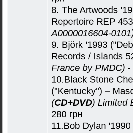
8. The Artwoods '196
Repertoire REP 4
A0000016604-0101
9. Björk '1993 ("Deb
Records / Islands 
France by PMDC)
-
10.Black Stone Che
("Kentucky") – Mas
(
CD+DVD
)
Limited 
280 грн
11.Bob Dylan '1990