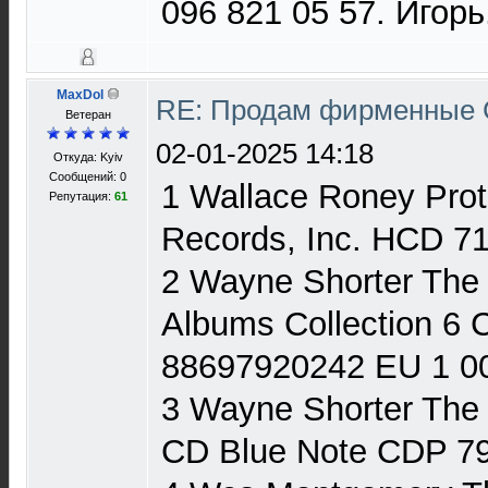
096 821 05 57. Игорь
MaxDol
RE: Продам фирменные 
Ветеран
02-01-2025 14:18
Откуда: Kyiv
Сообщений: 0
1 Wallace Roney Pro
Репутация:
61
Records, Inc. HCD 7
2 Wayne Shorter The
Albums Collection 6
88697920242 EU 1 0
3 Wayne Shorter The 
CD Blue Note CDP 79