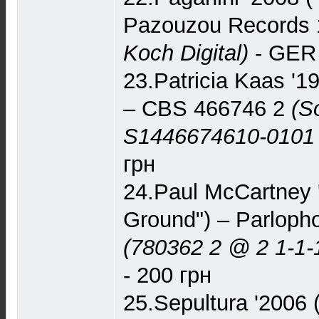
Pazouzou Records
Koch Digital)
- GER 
23.Patricia Kaas '1
– CBS 466746 2
(S
S1446674610-0101 
грн
24.Paul McCartney 
Ground") – Parloph
(780362 2 @ 2 1-1-1
- 200 грн
25.Sepultura '2006 