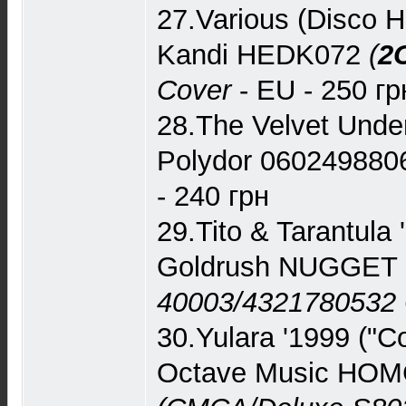
27.Various (Disco 
Kandi HEDK072
(
2
Cover
- EU - 250 гр
28.The Velvet Under
Polydor 06024988
- 240 грн
29.Tito & Tarantula '
Goldrush NUGGET
40003/4321780532 
30.Yulara '1999 ("C
Octave Music HOM