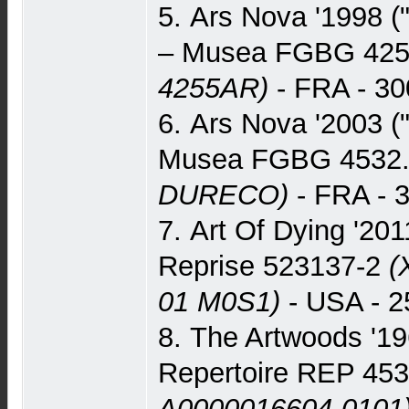
5. Ars Nova '1998 
– Musea FGBG 42
4255AR)
- FRA - 30
6. Ars Nova '2003 (
Musea FGBG 4532
DURECO)
- FRA - 
7. Art Of Dying '201
Reprise 523137-2
(
01 M0S1)
- USA - 2
8. The Artwoods '196
Repertoire REP 4
A0000016604-0101