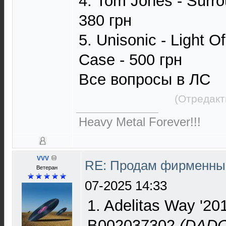
4. Tom Jones - Surro
380 грн
5. Unisonic - Lіght O
Case - 500 грн
Все вопросы в ЛС
(Отредакт
Heavy Metal Forever!!!
VVV
RE: Продам фирменные
Ветеран
07-2025 14:33
1. Adelitas Way '201
B002037302
(DADC