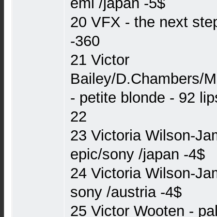
emi /japan -5$
20 VFX - the next ste
-360
21 Victor
Bailey/D.Chambers/M
- petite blonde - 92 li
22
23 Victoria Wilson-Ja
epic/sony /japan -4$
24 Victoria Wilson-Jam
sony /austria -4$
25 Victor Wooten - pa