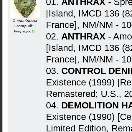
01.
ANTHRAX
- Spre
[Island, IMCD 136 (8
Откуда: Одесса
France], NM/NM - 10
Сообщений: 0
Репутация:
15
02.
ANTHRAX
- Amon
[Island, IMCD 136 (8
France], NM/NM - 10
03.
CONTROL DENI
Existence (1999) [R
Remastered; U.S., 20
04.
DEMOLITION 
Existence (1990) [Ce
Limited Edition, Rema