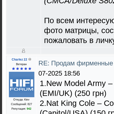
(CMCA/Deluxe S80
По всем интересу
фото матрицы, сос
пожаловать в личку
Charlez 22
RE: Продам фирменные 
Ветеран
07-2025 18:56
1.New Model Army ‎
(EMI/UK) (250 грн)
Откуда: Kiev
2.Nat King Cole – C
Сообщений: 827
Репутация:
942
(Capitol/USA) (150 г