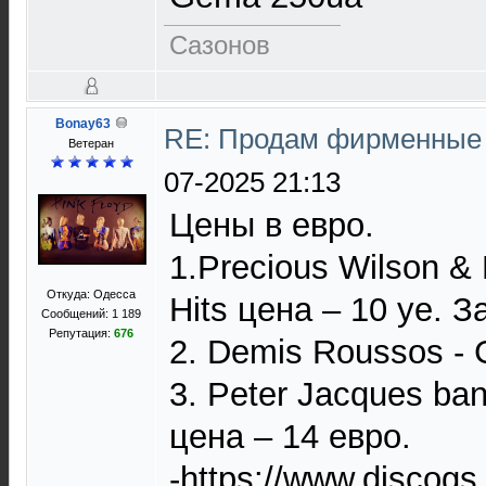
Сазонов
Bonay63
RE: Продам фирменные 
Ветеран
07-2025 21:13
Цены в евро.
1.Precious Wilson & 
Откуда: Одесса
Hits цена – 10 уе. З
Сообщений: 1 189
Репутация:
676
2. Demis Roussos - G
3. Peter Jacques ban
цена – 14 евро.
-https://www.discog