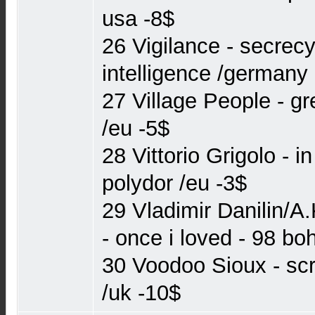
usa -8$
26 Vigilance - secrecy
intelligence /germany
27 Village People - gr
/eu -5$
28 Vittorio Grigolo - i
polydor /eu -3$
29 Vladimir Danilin/A
- once i loved - 98 bo
30 Voodoo Sioux - scr
/uk -10$