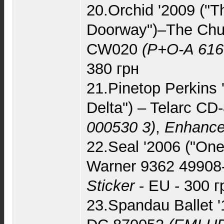
20.Orchid '2009 ("T
Doorway")–The Chu
CW020
(P+O-A 616
380 грн
21.Pinetop Perkins 
Delta") – Telarc C
000530 3)
,
Enhanc
22.Seal '2006 ("On
Warner 9362 49908
Sticker
- EU - 300 г
23.Spandau Ballet '