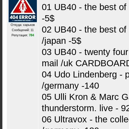
01 UB40 - the best of 
-5$
Откуда: харьков
02 UB40 - the best of .
Сообщений: 11
Репутация:
784
/japan -5$
03 UB40 - twenty fou
mail /uk CARDBOAR
04 Udo Lindenberg - p
/germany -140
05 Ulli Kron & Marc G
thunderstorm. live - 9
06 Ultravox - the colle