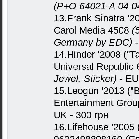
(P+O-64021-A 04-0
13.Frank Sinatra '2
Carol Media 4508
(
Germany by EDC)
-
14.Hinder '2008 ("Ta
Universal Republi
Jewel, Sticker)
- EU
15.Leogun '2013 ("
Entertainment Grou
UK - 300 грн
16.Lifehouse '2005 