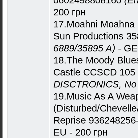
0602498808160
(En
200 грн
17.Moahni Moahna '
Sun Productions 3
6889/35895 A)
- GE
18.The Moody Blues 
Castle CCSCD 105
DISCTRONICS, No i
19.Music As A Weap
(Disturbed/Chevelle
Reprise 936248256
EU - 200 грн