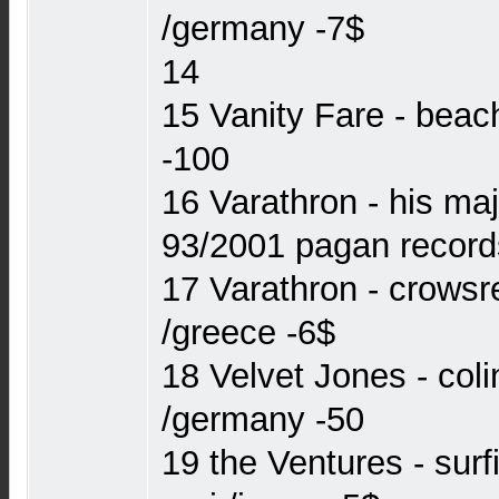
/germany -7$
14
15 Vanity Fare - beac
-100
16 Varathron - his ma
93/2001 pagan record
17 Varathron - crowsre
/greece -6$
18 Velvet Jones - col
/germany -50
19 the Ventures - surf