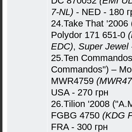
DC 870052
(EMI U
7-NL)
- NED - 180 г
24.Take That '2006 (
Polydor 171 651-0
EDC)
,
Super Jewel
25.Ten Commandos 
Commandos") – Mon
MWR4759
(MWR475
USA - 270 грн
26.Tilion '2008 ("A
‎FGBG 4750
(KDG 
FRA - 300 грн