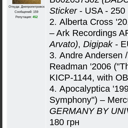
Откуда: Днепропетровск
Sticker
- USA - 250 
Сообщений: 159
Репутация:
452
2. Alberta Cross '2
– Ark Recordings
Arvato)
,
Digipak
- E
3. Andre Andersen /
Readman '2006 ("Th
KICP-1144, with OBI
4. Apocalyptica '199
Symphony") – Merc
GERMANY BY UNIV
180 грн