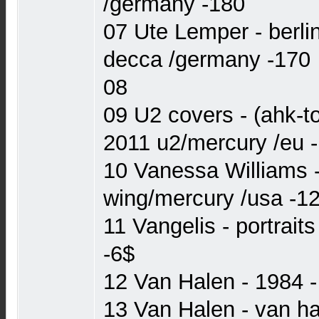
/germany -180
07 Ute Lemper - berli
decca /germany -170
08
09 U2 covers - (ahk-t
2011 u2/mercury /eu 
10 Vanessa Williams -
wing/mercury /usa -1
11 Vangelis - portrait
-6$
12 Van Halen - 1984 
13 Van Halen - van ha