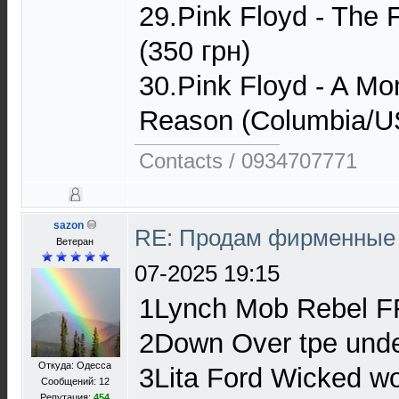
29.Pink Floyd - The 
(350 грн)
30.Pink Floyd - A M
Reason (Columbia/US
Contacts / 0934707771
sazon
RE: Продам фирменные 
Ветеран
07-2025 19:15
1Lynch Mob Rebel 
2Down Over tpe und
Откуда: Одесса
3Lita Ford Wicked 
Сообщений: 12
Репутация:
454