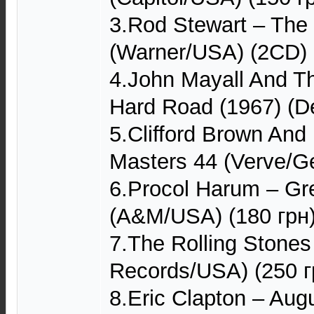
3.Rod Stewart – The 
(Warner/USA) (2CD) 
4.John Mayall And T
Hard Road (1967) (D
5.Clifford Brown An
Masters 44 (Verve/G
6.Procol Harum – Gre
(A&M/USA) (180 грн
7.The Rolling Stones
Records/USA) (250 г
8.Eric Clapton – Au