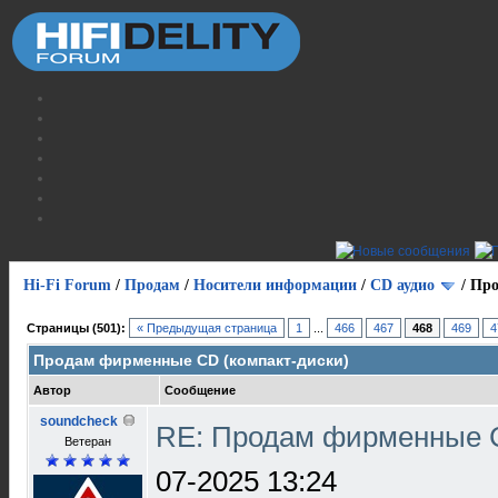
Hi-Fi Forum
/
Продам
/
Носители информации
/
СD аудио
/
Про
Страницы (501):
« Предыдущая страница
1
...
466
467
468
469
4
Продам фирменные CD (компакт-диски)
Автор
Сообщение
soundcheck
RE: Продам фирменные C
Ветеран
07-2025 13:24