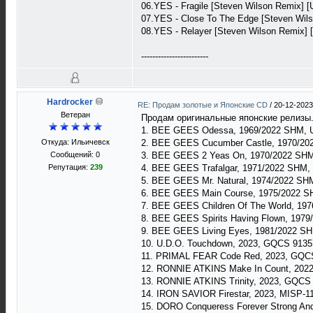
06.YES - Fragile [Steven Wilson Remix] [U
07.YES - Close To The Edge [Steven Wils
08.YES - Relayer [Steven Wilson Remix] [U
------------------------
Hardrocker
RE: Продам золотые и Японские CD
/
20-12-2023
Ветеран
Продам оригинальные японские релизы
1. BEE GEES Odessa, 1969/2022 SHM, U
Откуда: Ильичевск
2. BEE GEES Cucumber Castle, 1970/20
Сообщений: 0
3. BEE GEES 2 Yeas On, 1970/2022 SHM
Репутация:
239
4. BEE GEES Trafalgar, 1971/2022 SHM,
5. BEE GEES Mr. Natural, 1974/2022 SH
6. BEE GEES Main Course, 1975/2022 S
7. BEE GEES Children Of The World, 19
8. BEE GEES Spirits Having Flown, 1979
9. BEE GEES Living Eyes, 1981/2022 SH
10. U.D.O. Touchdown, 2023, GQCS 9135
11. PRIMAL FEAR Code Red, 2023, GQCS
12. RONNIE ATKINS Make In Count, 202
13. RONNIE ATKINS Trinity, 2023, GQCS
14. IRON SAVIOR Firestar, 2023, MISP-1
15. DORO Conqueress Forever Strong And