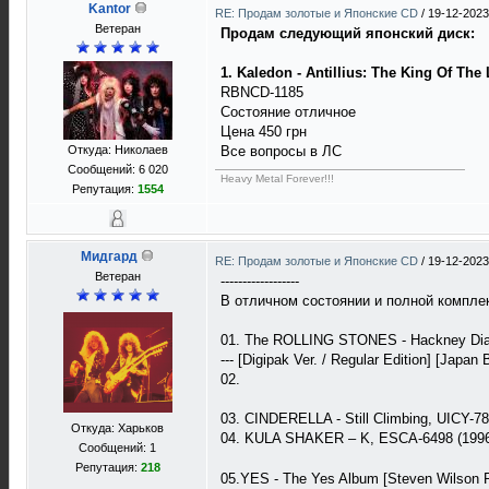
Kantor
RE: Продам золотые и Японские CD
/
19-12-2023
Ветеран
Продам следующий японский диск:
1. Kaledon - Antillius: The King Of The 
RBNCD-1185
Состояние отличное
Цена 450 грн
Откуда: Николаев
Все вопросы в ЛС
Сообщений: 6 020
Heavy Metal Forever!!!
Репутация:
1554
Мидгард
RE: Продам золотые и Японские CD
/
19-12-2023
Ветеран
------------------
В отличном состоянии и полной компле
01. The ROLLING STONES - Hackney Di
--- [Digipak Ver. / Regular Edition] [Japan B
02.
03. CINDERELLA - Still Climbing, UICY-78618 (20
Откуда: Харьков
04. KULA SHAKER – K, ESCA-6498 (199
Сообщений: 1
Репутация:
218
05.YES - The Yes Album [Steven Wilson R