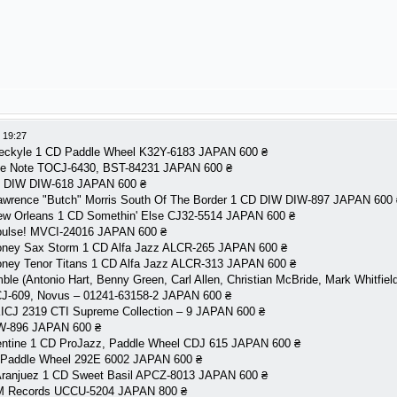
 19:27
Jeckyle 1 CD Paddle Wheel K32Y-6183 JAPAN 600 ₴
ue Note TOCJ-6430, BST-84231 JAPAN 600 ₴
 CD DIW DIW-618 JAPAN 600 ₴
awrence "Butch" Morris South Of The Border 1 CD DIW DIW-897 JAPAN 600 
, New Orleans 1 CD Somethin' Else CJ32-5514 JAPAN 600 ₴
mpulse! MVCI-24016 JAPAN 600 ₴
 Roney Sax Storm 1 CD Alfa Jazz ALCR-265 JAPAN 600 ₴
 Roney Tenor Titans 1 CD Alfa Jazz ALCR-313 JAPAN 600 ₴
le (Antonio Hart, Benny Green, Carl Allen, Christian McBride, Mark Whitfiel
VCJ-609, Novus – 01241-63158-2 JAPAN 600 ₴
KICJ 2319 CTI Supreme Collection – 9 JAPAN 600 ₴
IW-896 JAPAN 600 ₴
entine 1 CD ProJazz, Paddle Wheel CDJ 615 JAPAN 600 ₴
D Paddle Wheel 292E 6002 JAPAN 600 ₴
 Aranjuez 1 CD Sweet Basil APCZ-8013 JAPAN 600 ₴
ECM Records UCCU-5204 JAPAN 800 ₴