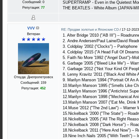
Сообщений: 0
SUPERTRAMP - Even in the Quietest Mo
Репутация:
77
THE BEATLES - White Album (JAPAN-MIN
VVV
RE: Продам золотые и Японские CD
/
17-12-2023
Ветеран
1. Alter Bridge '2010 ("AB III") – Roadrun
2. Andre Andersen/Paul Laine/David Readm
3. Coldplay '2002 ("Clocks") – Parlopho
4. Coldplay '2015 ("A Head Full Of Drea
5. Faith No More '1992 ("Angel Dust")–Mo
6. Garbage '2005 ("Bleed Like Me") – War
7. Garbage '2012 ("Not Your Kind Of Peop
8. Lenny Kravitz '2011 ("Black And Whit
Откуда: Днепропетровск
9. Marilyn Manson '1994 ("Portrait Of An 
Сообщений: 159
10.Marilyn Manson '1995 ("Smells Like Chi
Репутация:
452
11.Marilyn Manson '1996 ("Antichrist Sup
12.Marilyn Manson '1998 ("Mechanical An
13.Marilyn Manson '2007 ("Eat Me, Drink 
14.Muse '2012 ("The 2nd Law") – Warne
15.Nickelback '2000 ("The State") – Road
16.Nickelback '2005 ("All The Right Rea
17.Nickelback '2008 ("Dark Horse") – Roa
18.Nickelback '2011 ("Here And Now") – 
19.Nine Inch Nails '2005 ("With Teeth") –