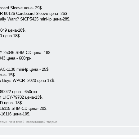
board Sleeve цена- 29$
R-80126 Cardboard Sleeve цена- 26$
ally Want? SICP5425 mini-lp цена-28$.
1049 цена-18$.
0 цена-18$.
ICY-25046 SHM-CD цена- 18$.
43 цена - 600грн.
AC-1130 mini-lp цена - 25$.
на- 15$.
w Boys WPCR -2020 цена-17$.
80022 цена - 650грн.
h UICY-79702 цена-13$.
D цена- 18$.
Y-16115 SHM-CD цена- 20$.
-16116 цена-19$.
ом», чем тихой, воспитанной тварью.