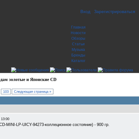
Вход
Зарегистрироваться
Главная
Новости
Обзоры
Статьи
Музыка
Бренды
Каталог
дам золотые и Японские CD
.
103
Следующая страница »
 13:00
-MINI-LP-UICY-94273-коллеционное состояние) - 900 гр.