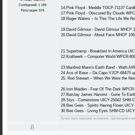
Сообщений: 1 189
14.Pink Floyd - Meddle TOCP-71137 Card
Репутация:
676
17.Pink Floyd - Obscured By Clouds WPC
18.Roger Waters – Is This The Life We Re
19.David Gilmour - David Gilmour MHCP 
20.David Gilmour - About Face MHCP 105
21.Supertramp - Breakfast In America U
22.Kraftwerk – Computer World WPCR-800
23.Manfred Mann's Earth Band - Wath AIR
24 Ace of Base – Da Capo VJCP-68475 це
25. Rod Stewart – When We Were the Ne
26.Iron Maiden - Fear Of The Dark WPCR-
27.Barclay James Harvest - Gone To Eart
28.Styx - Cornerstone UICY-25042 SHM-C
29.Bee Gees - Spirits Having Flown UIC
30.Bee Gees - Living Eyes SHM-CD UICY
Лучше быть хорошим человеком, «ругающимся мат