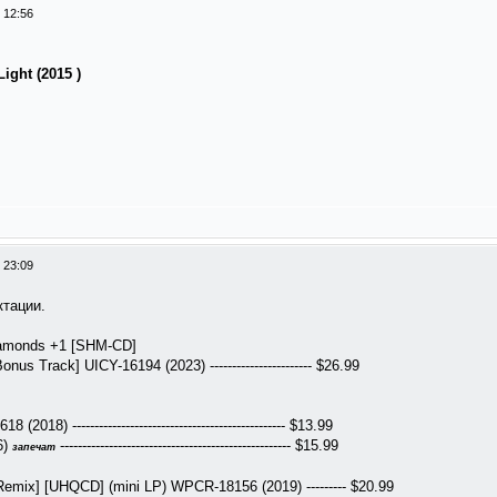
 12:56
Light (2015 )
 23:09
ктации.
amonds +1 [SHM-CD]
onus Track] UICY-16194 (2023) ----------------------- $26.99
18) ------------------------------------------------ $13.99
6)
---------------------------------------------------- $15.99
запечат
emix] [UHQCD] (mini LP) WPCR-18156 (2019) --------- $20.99