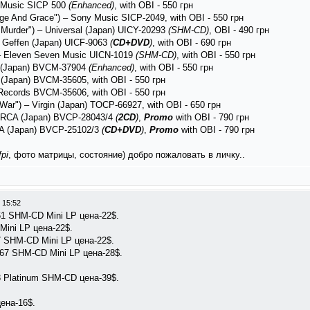
ny Music SICP 500
(Enhanced)
, with OBI - 550 грн
Rage And Grace") – Sony Music SICP-2049, with OBI - 550 грн
 Murder") – Universal (Japan) UICY-20293
(SHM-CD)
, OBI - 490 грн
– Geffen (Japan) UICF-9063
(
CD+DVD
)
, with OBI - 690 грн
 – Eleven Seven Music UICN-1019
(SHM-CD)
, with OBI - 550 грн
ta (Japan) BVCM-37904
(Enhanced)
, with OBI - 550 грн
G (Japan) BVCM-35605, with OBI - 550 грн
 Records BVCM-35606, with OBI - 550 грн
 War") – Virgin (Japan) TOCP-66927, with OBI - 650 грн
 – RCA (Japan) BVCP-28043/4
(
2CD
)
,
Promo
with OBI - 790 грн
RCA (Japan) BVCP-25102/3
(
CD+DVD
)
,
Promo
with OBI - 790 грн
fpi
, фото матрицы, состояние) добро пожаловать в личку..
 15:52
61 SHM-CD Mini LP цена-22$.
Mini LP цена-22$.
7 SHM-CD Mini LP цена-22$.
767 SHM-CD Mini LP цена-28$.
3 Platinum SHM-CD цена-39$.
цена-16$.