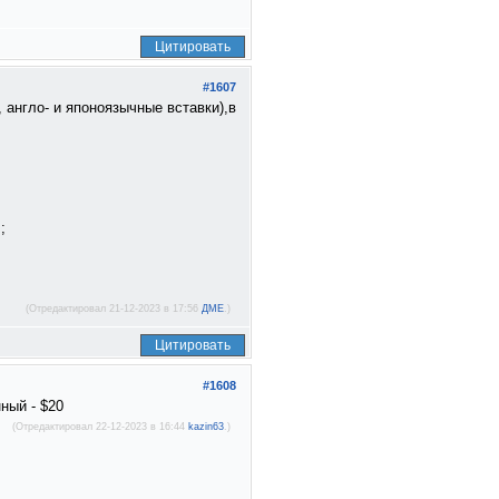
Цитировать
#1607
 англо- и японоязычные вставки),в
;
(Отредактировал 21-12-2023 в 17:56
ДМЕ
.)
Цитировать
#1608
нный - $20
(Отредактировал 22-12-2023 в 16:44
kazin63
.)