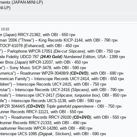
ments (JAPAN-MINI-LP)
I-LP)
 13:22
ner (Japan) RRCY-21382, with OBI - 650 грн
an '2006 ("Three") – King Records KICP-1144, with OBI - 790 грн
ne TOCP-61078
(Enhanced)
, with OBI - 450 грн
ms") – Parlophone WPCR-17051
(Die-cut Slipcase)
, with OBI - 750 грн
bile Fidelity UDCD 787
(
24-Kt Gold
)
Numbered Edition
, USA - 1399 грн
ner Bros.(Japan) WPCR-12037, with OBI - 450 грн
le") – Sony Music SICP-3478, with OBI - 590 грн
e America") – Roadrunner WPZR-30408/9
(
CD+DVD
)
, with OBI - 690 грн
American Family") – Interscope Records UICY-2414, with OBI - 650 грн
ldren") – Interscope Records UICY-2415, with OBI - 750 грн
erstar") – Interscope Records UICY-2416
(Slipcase)
, with OBI - 790 грн
imals") – Interscope UICY-2417
(Slipcase, turquoise box)
, OBI - 850 грн
Me") – Interscope Records UICS-1139, with OBI - 590 грн
r WPZR 30444/5
(
CD+DVD
)
Triple gatefold papersleeve
- OBI - 750 грн
runner Records RRCY-11121, with OBI - 550 грн
sons") – Roadrunner Records RRCY-29100
(
CD+DVD
)
, with OBI - 550 грн
drunner Records RRCY-21333, with OBI - 490 грн
Roadrunner Records WPCR-14280, with OBI - 490 грн
 Interscope UICS-1095
(Digipak, Stickers)
, with OBI - 590 грн