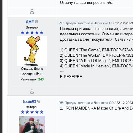
Отвечу на все вопросы в л/с.
ДМЕ
RE: Продам золотые и Японские CD
/
21-12-2023
Ветеран
Продам оригинальные японские, лимитир
идеальном состоянии. Обмен не интерес
Доставка за счёт покупателя. Связь - л
1) QUEEN “The Game“, EMI-TOCP-67348 , L
2) QUEEN “The Works“, EMI-TOCP-67351, L
3) QUEEN “A Kind Of Magic“, EMI-TOCP-67
4) QUEEN “Made In Heaven“, EMI-TOCP-673
Откуда: Днепр
---
Сообщений: 15
В РЕЗЕРВЕ
Репутация:
243
kazin63
RE: Продам золотые и Японские CD
/
22-12-2023
Ветеран
1. IRON MAIDEN - A Matter Of Life And D