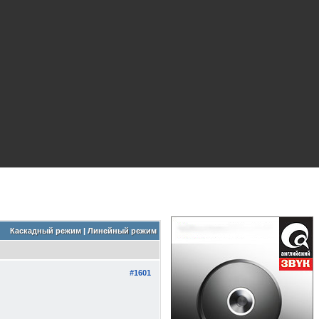
Каскадный режим
|
Линейный режим
#1601