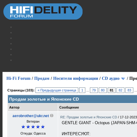
Hi-Fi Forum
/
Продам
/
Носители информации
/
СD аудио
/
Про
Страницы (103):
« Предыдущая страница
1
...
79
80
81
82
83
..
Продам золотые и Японские CD
Автор
Сообщение
aerobrother@ukr.net
RE: Продам золотые и Японские CD
/
17-12-2023
Ветеран
GENTLE GIANT - Octopus (JAPAN-SHM-CD
Откуда: Одесса
ИНТЕРЕСУЮТ: