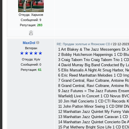
Откуда: Харьков
Сообщений: 9
Репутация:
283
MaxDol
RE: Продам золотые и Японские CD
/
22-12-2023
Ветеран
1 Art Blakey & The Jazz Messengers Dr.
2 Bobby Hutcherson Happenings 1 CD Bl
Откуда: Kyiv
3 Craig Taborn Trio Craig Taborn Trio 1
Сообщений: 0
4 David Murray Big Band Conducted By L
Репутация:
61
5 Ellis Marsalis A Night At Snug Harbor
6 Eric Reed Manhattan Melodies 1 CD I
7 Grand Central, Ravi Coltrane, Antoine
8 Grand Central, Ravi Coltrane, Antoine
9 Jazz Futures = The Jazz Futures Ensemb
Warfield) Live In Concert 1 CD Novus B
10 Jim Hall Concierto 1 CD CTI Records 
11 John Patton Minor Swing 1 CD DIW D
12 Manhattan Jazz Quintet My Funny Val
13 Manhattan Jazz Quintet Caravan 1 C
14 Manhattan Jazz Quintet Concierto De
15 Pat Metheny Bright Size Life 1 CD 