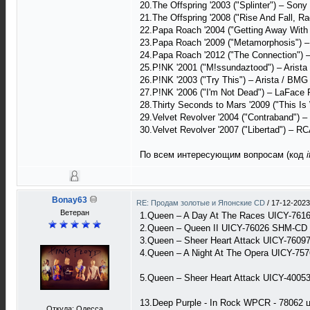
20.The Offspring '2003 ("Splinter") – So
21.The Offspring '2008 ("Rise And Fall, 
22.Papa Roach '2004 ("Getting Away With
23.Papa Roach '2009 ("Metamorphosis") 
24.Papa Roach '2012 ("The Connection")
25.P!NK '2001 ("M!ssundaztood") – Aris
26.P!NK '2003 ("Try This") – Arista / BM
27.P!NK '2006 ("I'm Not Dead") – LaFace
28.Thirty Seconds to Mars '2009 ("This Is
29.Velvet Revolver '2004 ("Contraband")
30.Velvet Revolver '2007 ("Libertad") – 
По всем интересующим вопросам (код
i
Bonay63
RE: Продам золотые и Японские CD
/
17-12-2023
Ветеран
1.Queen – A Day At The Races UICY-761
2.Queen – Queen II UICY-76026 SHM-CD 
3.Queen – Sheer Heart Attack UICY-7609
4.Queen – A Night At The Opera UICY-75
5.Queen – Sheer Heart Attack UICY-4005
13.Deep Purple - In Rock WPCR - 78062 
Откуда: Одесса