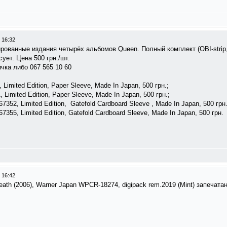
 16:32
ованные издания четырёх альбомов Queen. Полный комплект (OBI-strip,
ует. Цена 500 грн./шт.
ичка либо 067 565 10 60
imited Edition, Paper Sleeve, Made In Japan, 500 грн.;
imited Edition, Paper Sleeve, Made In Japan, 500 грн.;
352, Limited Edition, Gatefold Cardboard Sleeve , Made In Japan, 500 грн.
55, Limited Edition, Gatefold Cardboard Sleeve, Made In Japan, 500 грн.
 16:42
eath (2006), Warner Japan WPCR-18274, digipack rem.2019 (Mint) запечата