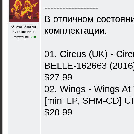
------------------
В отличном состоян
Откуда: Харьков
комплектации.
Сообщений: 1
Репутация:
218
01. Circus (UK) - Cir
BELLE-162663 (2016) ---
$27.99
02. Wings - Wings A
[mini LP, SHM-CD] UI
$20.99