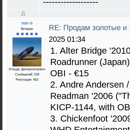
-------------------
VVV
RE: Продам золотые и
Ветеран
2025 01:34
1. Alter Bridge '2010
Roadrunner (Japan
Откуда: Днепропетровск
OBI - €15
Сообщений: 159
Репутация:
452
2. Andre Andersen /
Readman '2006 ("Th
KICP-1144, with OB
3. Chickenfoot '200
WHD Entertainmen