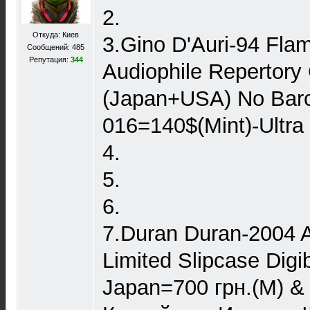
2.
Откуда: Киев
3.Gino D'Auri-94 Fla
Сообщений: 485
Репутация:
344
Audiophile Repertor
(Japan+USA) No Ba
016=140$(Mint)-Ultra
4.
5.
6.
7.Duran Duran-2004 
Limited Slipcase Digi
Japan=700 грн.(M) & 