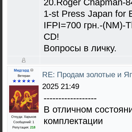
20.Roger Chapman-8
1-st Press Japan for
IFPI=700 грн.-(NM)-
CD!
Вопросы в личку.
Мидгард
RE: Продам золотые и Я
Ветеран
2025 21:49
------------------
В отличном состоян
Откуда: Харьков
комплектации
Сообщений: 1
Репутация:
218