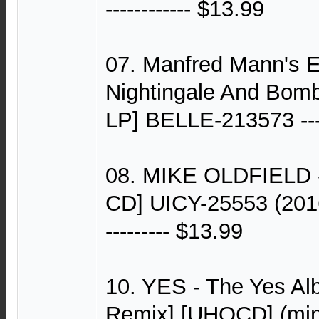
------------ $13.99
07. Manfred Mann's E
Nightingale And Bom
LP] BELLE-213573 --
08. MIKE OLDFIELD
CD] UICY-25553 (2016) --
--------- $13.99
10. YES - The Yes Al
Remix] [UHQCD] (mi