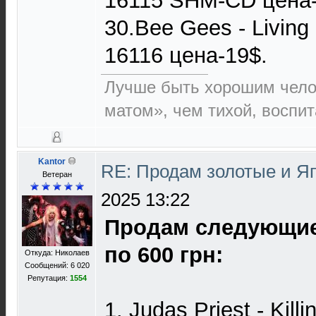
16115 SHM-CD цена-
30.Bee Gees - Livin
16116 цена-19$.
Лучше быть хорошим чело
матом», чем тихой, воспи
Kantor
RE: Продам золотые и Я
Ветеран
2025 13:22
Продам следующие
по 600 грн:
Откуда: Николаев
Сообщений: 6 020
Репутация:
1554
1. Judas Priest - Kil