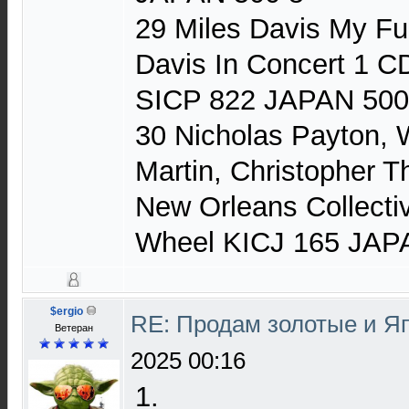
29 Miles Davis My Fu
Davis In Concert 1 CD
SICP 822 JAPAN 500
30 Nicholas Payton, 
Martin, Christopher 
New Orleans Collecti
Wheel KICJ 165 JAP
$ergio
RE: Продам золотые и Я
Ветеран
2025 00:16
1.