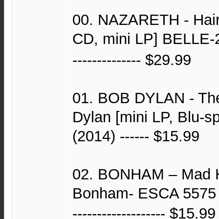
00. NAZARETH - Hair
CD, mini LP] BELLE-
-------------- $29.99
01. BOB DYLAN - The
Dylan [mini LP, Blu-
(2014) ------ $15.99
02. BONHAM – Mad H
Bonham- ESCA 5575 (
------------------- $15.99