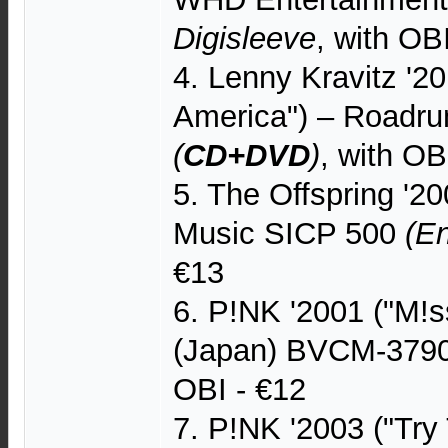
Digisleeve
, with OB
4. Lenny Kravitz '2
America") – Roadr
(
CD+DVD
)
, with OB
5. The Offspring '20
Music SICP 500
(E
€13
6. P!NK '2001 ("M!s
(Japan) BVCM-379
OBI - €12
7. P!NK '2003 ("Try