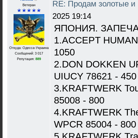
RE: Продам золотые и
Ветеран
2025 19:14
ЯПОНИЯ. ЗАПЕЧ
1.ACCEPT HUMANO
Откуда: Одесса-Украина
1050
Сообщений: 3 017
Репутация:
889
2.DON DOKKEN U
UIUCY 78621 - 450
3.KRAFTWERK Tou
85008 - 800
4.KRAFTWERK The
WPCR 85004 - 800
5.KRAFTWERK Tran