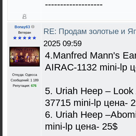
-------------------
Bonay63
RE: Продам золотые и Я
Ветеран
2025 09:59
4.Manfred Mann's Ea
AIRAC-1132 mini-lp ц
Откуда: Одесса
Сообщений: 1 189
Репутация:
676
5. Uriah Heep – Look
37715 mini-lp цена- 
6. Uriah Heep –Abo
mini-lp цена- 25$