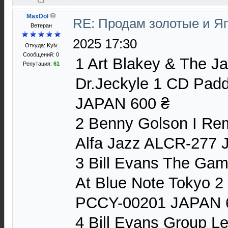
MaxDol
RE: Продам золотые и Я
Ветеран
2025 17:30
Откуда: Kyiv
Сообщений: 0
1 Art Blakey & The J
Репутация:
61
Dr.Jeckyle 1 CD Pad
JAPAN 600 ₴
2 Benny Golson I Re
Alfa Jazz ALCR-277 
3 Bill Evans The Gamb
At Blue Note Tokyo 2
PCCY-00201 JAPAN 
4 Bill Evans Group Le