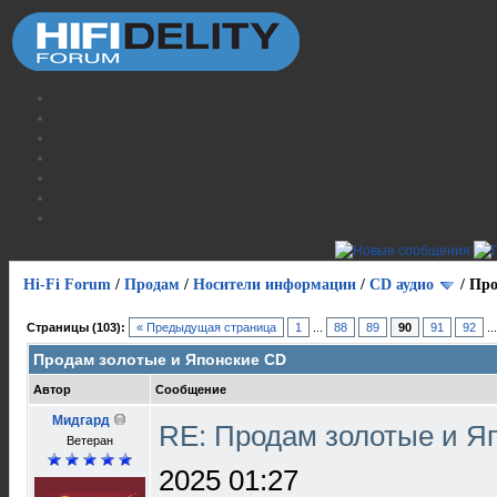
Hi-Fi Forum
/
Продам
/
Носители информации
/
СD аудио
/
Про
Страницы (103):
« Предыдущая страница
1
...
88
89
90
91
92
..
Продам золотые и Японские CD
Автор
Сообщение
Мидгард
RE: Продам золотые и Я
Ветеран
2025 01:27