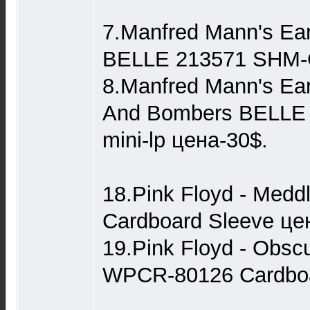
7.Manfred Mann's Ear
BELLE 213571 SHM-C
8.Manfred Mann's Ear
And Bombers BELLE
mini-lp цена-30$.
18.Pink Floyd - Med
Cardboard Sleeve це
19.Pink Floyd - Obsc
WPCR-80126 Cardboa