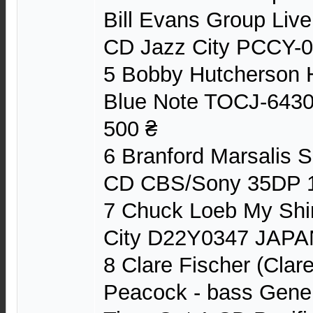
Bill Evans Group Live
CD Jazz City PCCY-
5 Bobby Hutcherson 
Blue Note TOCJ-643
500 ₴
6 Branford Marsalis S
CD CBS/Sony 35DP 
7 Chuck Loeb My Shi
City D22Y0347 JAPA
8 Clare Fischer (Clar
Peacock - bass Gene 