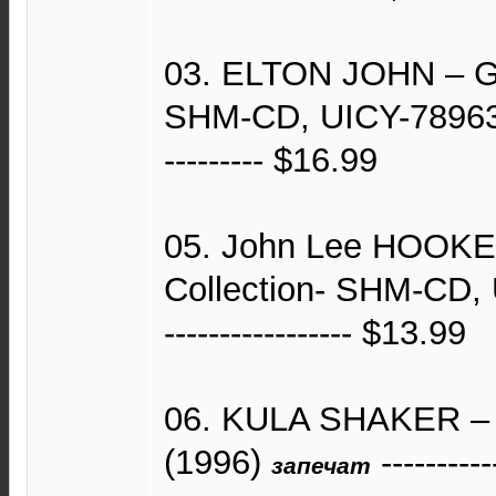
03. ELTON JOHN – Gr
SHM-CD, UICY-78963 (20
--------- $16.99
05. John Lee HOOKER
Collection- SHM-CD, 
----------------- $13.99
06. KULA SHAKER –
(1996)
-----------
запечат