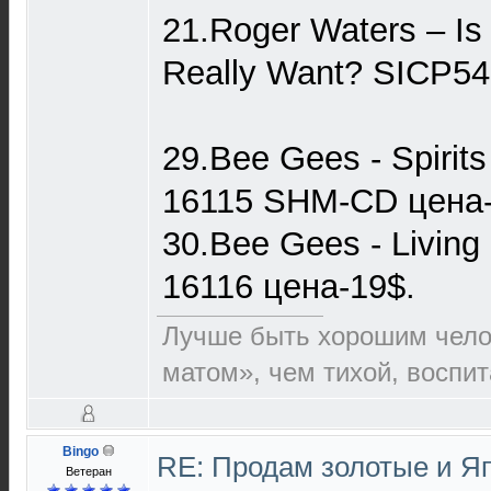
21.Roger Waters – Is
Really Want? SICP542
29.Bee Gees - Spirit
16115 SHM-CD цена-
30.Bee Gees - Livin
16116 цена-19$.
Лучше быть хорошим чело
матом», чем тихой, воспи
Bingo
RE: Продам золотые и Я
Ветеран