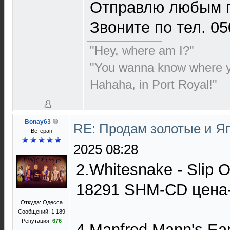
Отправлю любым п
Звоните по тел. 05
"Hey, where am I?"
"You wanna know where 
Hahaha, in Port Royal!"
Bonay63
RE: Продам золотые и Я
Ветеран
2025 08:28
2.Whitesnake - Slip
18291 SHM-CD цена-
Откуда: Одесса
Сообщений: 1 189
Репутация:
676
4.Manfred Mann's Ea