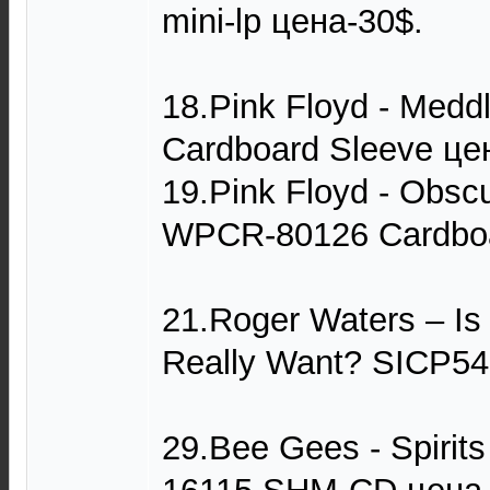
mini-lp цена-30$.
18.Pink Floyd - Med
Cardboard Sleeve це
19.Pink Floyd - Obsc
WPCR-80126 Cardboa
21.Roger Waters – Is
Really Want? SICP542
29.Bee Gees - Spirit