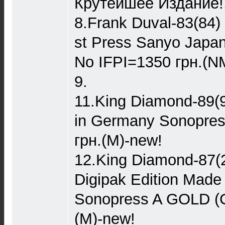
Крутейшее Издание!!
8.Frank Duval-83(84) 
st Press Sanyo Japa
No IFPI=1350 грн.(N
9.
11.King Diamond-89(
in Germany Sonopr
грн.(M)-new!
12.King Diamond-87(2
Digipak Edition Made
Sonopress A GOLD (
(M)-new!