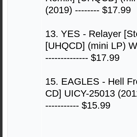
(2019) -------- $17.99
13. YES - Relayer [S
[UHQCD] (mini LP) W
-------------- $17.99
15. EAGLES - Hell F
CD] UICY-25013 (2011) --
----------- $15.99