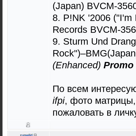
(Japan) BVCM-35605
8. P!NK '2006 ("I'm
Records BVCM-3560
9. Sturm Und Drang 
Rock")–BMG(Japan
(Enhanced)
Promo
По всем интересу
ifpi
, фото матрицы,
пожаловать в личку
runwild