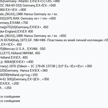
735)Germany- Atlantic EX\EX+(+) OIS =990
( OC 064-60 033) Germany,EX-/EX-.=500
1969.EX+\EX-.=900
ds,(36141),1986 Hansa Germany ex / ex.
6 832)1975,RAK Germany ex+ / nm-.=650
Germany,EX\NM.=700
me(pl70116)Germany,EX\EX+, 450
ydor-England,EX\EX 400
ds,(36141),1986 Hansa Germany ex / ex. =650
 65764)Italy,1973,GF, NM-\NM-.Пластинка из моей личной коллекции.=5
A.,EX+\EX+, 450
25)Mercury-U.S.A.,.EX\NM, -550
LLEYS,Holland.NM\NM, 450
Holland.EX\EX, 400.
0,(c 90640)EX\EX+ =400
ermany) 1976 (Odeon ‎– 1C 178-06 137/38 ) 2LP Ex--\Ex+\Ex+ =350
-620)Germany, Hansa EX\EX.=360
 68258)Holland,vg+\vg,=150
-61 505))Germany,EX-\)EX-, =350
,EX/EX, =200
X-, =250
все сообщения
все сообщения