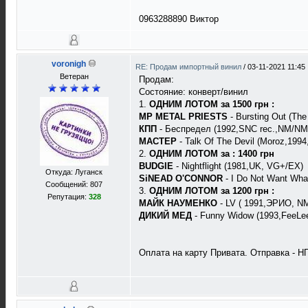
0963288890 Виктор
voronigh
RE: Продам импортный винил
/
03-11-2021 11:45
Ветеран
Продам:
Cостояние: конверт/винил
1.
ОДНИМ ЛОТОМ за 1500 грн :
MP METAL PRIESTS
- Bursting Out (T
КПП
- Беспредел (1992,SNC rec.,NM/NM
МАСТЕР
- Talk Of The Devil (Moroz,199
2.
ОДНИМ ЛОТОМ за : 1400 грн
BUDGIE
- Nightflight (1981,UK, VG+/EX)
Откуда: Луганск
SiNEAD O'CONNOR
- I Do Not Want Wha
Сообщений: 807
3.
ОДНИМ ЛОТОМ за 1200 грн :
Репутация:
328
МАЙК НАУМЕНКО
- LV ( 1991,ЭРИО, N
ДИКИЙ МЕД
- Funny Widow (1993,FeeLe
Оплата на карту Привата. Отправка - НП