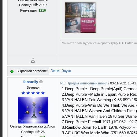
Сообщений: 2 097
Репутация:
1210
Мы металлом будем сечь проститутку C.C.Catch 
Эстет Звука
Выразили согласие:
fanatoliy
RE: Продам импортный винил
/
03-11-2021 15:41
Ветеран
1.Deep Purple ‎–Deep Purple(April).Germa
2.Deep Purple ‎–Made in Japan,Purple R
3.VAN HALEN-Fair Warning.(K 56 899).1
4.Deep Purple-Who Do We Think We Are,P
5.VAN HALEN-Women And Children First.
6.VAN HALEN Van Halen 1978 Ger Warne
7.Deep Purple-Fireball.1971,(1C 062 - 9
Откуда: Харьковская .г.Изюм
8.Rainbow-Down To Earth.1979,Polydor ‎–
Сообщений: 26
9.AC \ DC Who Made Who.(781 650 WX57)