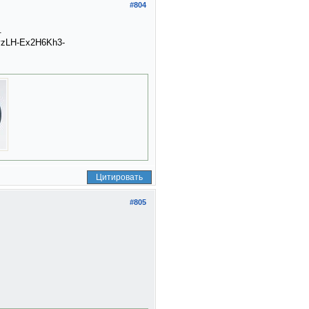
#804
.
5vzLH-Ex2H6Kh3-
Цитировать
#805