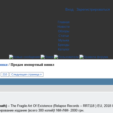
Вход
Зарегистрироваться
Главная
Новости
Обзоры
Статьи
Музыка
Бренды
Каталог
инки
/
Продам импортный винил
.
210
Следующая страница »
eath)
‎– The Fragile Art Of Existence (Relapse Records ‎– RR7118 ) EU, 2018 li
тирование издание (всего 300 копий)! NM-/NM- 2000 грн.