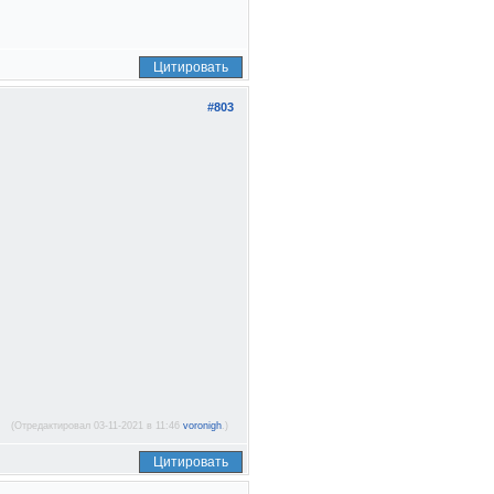
Цитировать
#803
(Отредактировал 03-11-2021 в 11:46
voronigh
.)
Цитировать