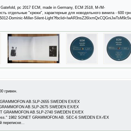
t", Gatefold, pc 2017 ECM, made in Germany, ECM 2518, M-/M-
есть отдельные "хрюки", характерные для новодельного винила - 600 грн
135012-Dominic-Miller-Silent-Light?fbclid=IwAR3nsZ26IxmQxCQGniJwTsM9c
00 гривен.
ONET GRAMMOFON AB.SLP-2655 SWEDEN EX/EX
ONET GRAMMOFON AB.SLP-2675 SWEDEN EX/EX
4 SONET GRAMMOFON AB.SLP-2740 SWEDEN EX/EX
madness." 1982 SONET GRAMMOFON AB. SEC-6 SWEDEN EX-/EX
 переписке...