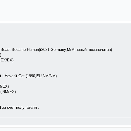
he Beast Became Human)(2021,Germany,M/M,новый, незапечатан)
)
4,EX/EX)
t I Haven't Got (1990,EU,NM/NM)
M/EX)
e,NM/EX)
 за счет получателя .