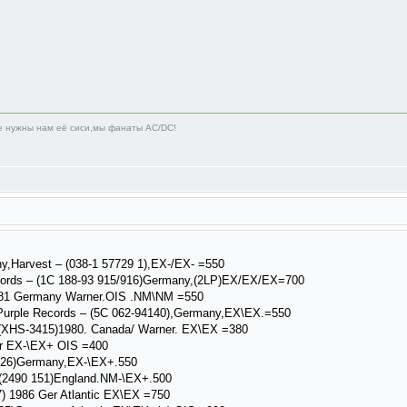
не нужны нам её сиси,мы фанаты AC/DC!
ny,Harvest ‎– (038-1 57729 1),EX-/EX- =550
ecords ‎– (1C 188-93 915/916)Germany,(2LP)EX/EX/EX=700
981 Germany Warner.OIS .NM\NM =550
urple Records ‎– (5C 062-94140),Germany,EX\EX.=550
(XHS-3415)1980. Canada/ Warner. EX\EX =380
r EX-\EX+ OIS =400
2 726)Germany,EX-\EX+.550
 (2490 151)England.NM-\EX+.500
 1986 Ger Atlantic EX\EX =750