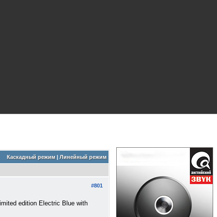
Каскадный режим
|
Линейный режим
#801
mited edition Electric Blue with