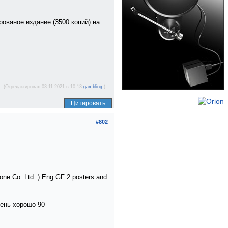
ованое издание (3500 копий) на
(Отредактировал 03-11-2021 в 10:13
gambling
.)
Цитировать
#802
one Co. Ltd. ) Eng GF 2 posters and
чень хорошо 90