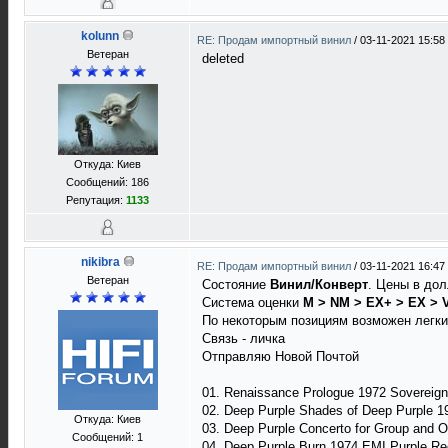
kolunn
RE: Продам импортный винил
/
03-11-2021 15:58
Ветеран
deleted
Откуда: Киев
Сообщений: 186
Репутация:
1133
nikibra
RE: Продам импортный винил
/
03-11-2021 16:47
Ветеран
Состояние
Винил/Конверт
. Цены в дол
Система оценки
M > NM > EX+ > EX > 
По некоторым позициям возможен легкий 
Связь - личка
Отправляю Новой Почтой
01. Renaissance Prologue 1972 Soverei
02. Deep Purple Shades of Deep Purple 
Откуда: Киев
03. Deep Purple Concerto for Group and
Сообщений: 1
04. Deep Purple Burn 1974 EMI Purple 