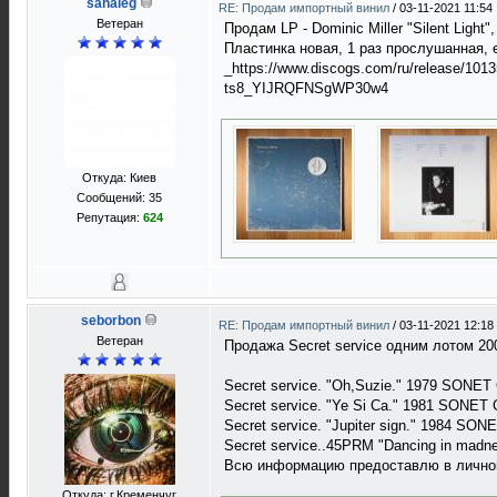
sahaleg
RE: Продам импортный винил
/
03-11-2021 11:54
Ветеран
Продам LP - Dominic Miller "Silent Ligh
Пластинка новая, 1 раз прослушанная, 
_https://www.discogs.com/ru/release/10
ts8_YIJRQFNSgWP30w4
Откуда: Киев
Сообщений: 35
Репутация:
624
seborbon
RE: Продам импортный винил
/
03-11-2021 12:18
Ветеран
Продажa Secret service одним лотом 20
Secret service. "Oh,Suzie." 1979 S
Secret service. "Ye Si Ca." 1981 S
Secret service. "Jupiter sign." 198
Secret service..45PRM "Dancing in 
Всю информацию предоставлю в личной
Откуда: г.Кременчуг