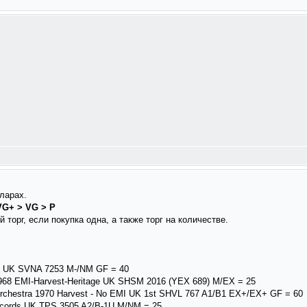
ларах.
VG+ > VG > P
торг, если покупка одна, а также торг на количестве.
gn UK SVNA 7253 M-/NM GF = 40
1968 EMI-Harvest-Heritage UK SHSM 2016 (YEX 689) M/EX = 25
 Orchestra 1970 Harvest - No EMI UK 1st SHVL 767 A1/B1 EX+/EX+ GF = 60
Records UK TPS 3505 A2/B-1U M/NM = 25