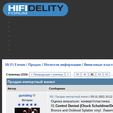
Hi-Fi Forum
/
Продам
/
Носители информации
/
Виниловые пласт
Страницы (210):
« Предыдущая страница
1
...
39
40
41
42
43
..
Продам импортный винил
Автор
Сообщение
gambling
RE: Продам импортный винил
/
03-11-2021 10:12
Ветеран
Оценка визуально: конверт/пластинка.
01.
Control Denied (Chuck Schuldiner/D
Bronze and Oxblood Splatter vinyl. Лими