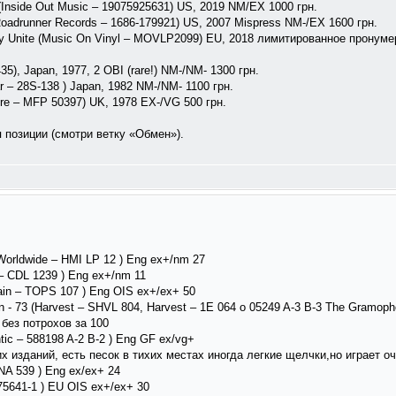
(Inside Out Music ‎– 19075925631) US, 2019 NM/EX 1000 грн.
Roadrunner Records ‎– 1686-179921) US, 2007 Mispress NM-/EX 1600 грн.
 Unite (Music On Vinyl – MOVLP2099) EU, 2018 лимитированное пронумер
35), Japan, 1977, 2 OBI (rare!) NM-/NM- 1300 грн.
ar – 28S-138 ) Japan, 1982 NM-/NM- 1100 грн.
ure ‎– MFP 50397) UK, 1978 EX-/VG 500 грн.
позиции (смотри ветку «Обмен»).
 Worldwide ‎– HMI LP 12 ) Eng ex+/nm 27
 ‎– CDL 1239 ) Eng ex+/nm 11
ain ‎– TOPS 107 ) Eng OIS ex+/ex+ 50
n - 73 (Harvest ‎– SHVL 804, Harvest ‎– 1E 064 o 05249 A-3 B-3 The Gramoph
 без потрохов за 100
antic ‎– 588198 A-2 B-2 ) Eng GF ex/vg+
х изданий, есть песок в тихих местах иногда легкие щелчки,но играет о
RNA 539 ) Eng ex/ex+ 24
1-75641-1 ) EU OIS ex+/ex+ 30