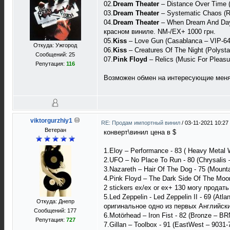
02.
Dream Theater
‎– Distance Over Time 
03.
Dream Theater
‎– Systematic Chaos (
04.
Dream Theater
– When Dream And Day
красном виниле. NM-/EX+ 1000 грн.
05.
Kiss
‎– Love Gun (Casablanca ‎– VIP-64
Откуда: Ужгород
06.
Kiss
– Creatures Of The Night (Polyst
Сообщений: 25
07.
Pink Floyd
‎– Relics (Music For Pleas
Репутация:
116
Возможен обмен на интересующие меня 
viktorgurzhiy1
RE: Продам импортный винил
/
03-11-2021 10:27
Ветеран
конверт\винил цена в $
1.Eloy ‎– Performance - 83 ( Heavy Metal
2.UFO ‎– No Place To Run - 80 (Chrysalis
3.Nazareth – Hair Of The Dog - 75 (Mount
4.Pink Floyd ‎– The Dark Side Of The Moo
2 stickers ex/ex or ex+ 130 могу продать
5.Led Zeppelin - Led Zeppelin II - 69 (Atl
Откуда: Днепр
оригинальное одно из первых Английски
Сообщений: 177
6.Motörhead – Iron Fist - 82 (Bronze ‎– B
Репутация:
727
7.Gillan ‎– Toolbox - 91 (EastWest ‎– 903