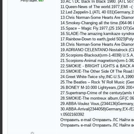
Репутация:
657
10.AC \ DC Back In Black 1980. (ATL 50
11.Queen-News of The world.1977,EMI ‎–
12.Led Zeppelin-1.(ATL 40 031)Germany,
13.Chris Norman-Some Hearts Are Diamon
14.Smokey-Changing all the time.(064-9
15.Space ‎– Magic Fly.1977,(25 150 OT)
16.SLADE-The amazing kamikaze syndro
17.Rainbow-Down to earth,(pold 5023)Pol
18.Chris Norman-Some Hearts Are Diamon
19.ADRIANO CELENTANO-Nostalrock.(CLN
20.Scorpions-Blackout(srm-1-4039) U.S.
21.Scorpions-Animal magnetism(srm-1-38
22.SMOKIE - BRIGHT LIGHTS & BACK A
23.SMOKIE-The Other Side Of The Road.
24.Greet White-Twice shy,INC-U.S.A,199
25.The Beatles ‎– Rock 'N' Roll Music (G
26.BONEY M-10.000 Lightyears,(206 200
27.Supertramp-Crime of the century(amls
28.SMOKIE-The montreux album,GF(C 064
29.ABBA-Voulez Vous,(2344136)Germany
30.ABBA-Arrival(2344058)Germany,EX-/E
т.0502160392
Отправить e-mail Отправить ЛС Найти 
Отправить e-mail Отправить ЛС Найти 