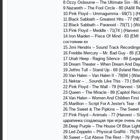
8.Ozzy Osbourne ‎– The Ultimate Sin - 86 
9.Nazareth ‎– The Fool Circle - 80 (A&M 
10.Pink Floyd – Ummagumma - 69(71 ) (H
11.Black Sabbath ‎– Greatest Hits - 77 (
12.Black Sabbath ‎– Paranoid - 70(71 ) (
13.Pink Floyd – Meddle - 71(74 ) (Harve
14.Iron Maiden ‎– Piece Of Mind - 83 (E
состоянии ех
15.Jimi Hendrix ‎– Sound Track Recording
16.Freddie Mercury – Mr. Bad Guy - 85 
17.Uriah Heep - Raging Silence - 89 (Leg
18.Dream Theater ‎– When Dream And Day
19.Jethro Tull ‎– Stand Up - 69 (Island R
20.Van Halen – Van Halen II - 79(84 ) (W
21.Nektar ‎– ...Sounds Like This - 73 ( B
22.Pink Floyd - The Wall - 79 (Harvest - 
23.Queen ‎– The Miracle - 89 (Capitol Re
24.Van Halen ‎– Women And Children First
25.Marillion ‎– Script For A Jester's Tear
26.The Sweet & The Pipkins ‎– The Sweet 
27.Pink Floyd ‎– Animals - 77 (Harvest ‎
царапинка создающая при игре очень ле
28.Deep Purple ‎– The House Of Blue Light 
29.Led Zeppelin ‎– Physical Graffiti - 75
30.Sweet ‎– Cut Above The Rest - 79 (Poly