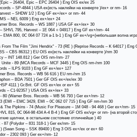
(Epic ‎– 26404, Epic ‎– EPC 26404 ) Eng OIS ex/ex 25
Records ‎– SP-4844 ) USA ex(есть наклейки на конверте )/ex+ or nm- 16
arvest – SHDW 1/2 ) Eng GF ex+/ex+ or nm- 44
NEMS ‎– NEL 6009 ) Eng ex+/ex+ 24
Warner Bros. Records ‎– WS 1887 ) USA GF ex+/ex+ 30
st – SHVL 795, Harvest – 1E 064 ○ 04917 ) Eng GF ex+/nm- 44
MI ‎– EMA 800, 0C 064 07 724 a-1 b-1 ) Eng GF ex+/vg+(небольшая волна игр
s From The Film "Jimi Hendrix" - 73 (RE ) (Reprise Records ‎– K 64017 ) Eng
(CBS – CBS 86312 ) EU OIS ех(есть наклейки на конверте )/nm 30
acy – INT 148.812 ) Ger OIS nm-/nm- 27
 Unite - 89 (MCA Records ‎– MCF 3445 ) Eng OIS nm-/nm 100
ecords ‎– ILPS 9103 ) Eng GF ex+/ex+ 127
arner Bros. Records ‎– WB 56 616 ) EU nm-/nm 15
ellaphon ‎– BDA 7501 ) Ger GF OIS ex+/ex/ex 30
SHSP 4111 ) Gr.Brit. GF OIS ex+/ex or ex+ 55
cords – C1-92357 ) USA OIS ex+/ex+ 33
 - 80 (Warner Bros. Records ‎– WB 56 793 ) Ger ex+/nm- 12
 - 83 (EMI ‎– EMC 3429, EMI ‎– 0C 062 07 715 ) Eng GF nm-/nm 30
& The Pipkins - 74 (Music For Pleasure ‎– 1M 048 - 94 468 ) Ger ex+/nm- 15
– SHVL 815, 0C 064-98 434 A-4 B-4 ) Eng GF OIS ех/vg+ or nm- (на второй с
гкие щелчки, в остальном состояние отличнейше ) 40
- 87 (Polydor ‎– 831 318-1 ) Ger ex/nm- 15
(76 ) (Swan Song – SSK 89400 ) Eng 3 OIS ex+/ex or ex+ 60
dor ‎– 2302 093 ) Ger ex+/nm- 12