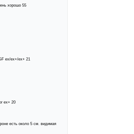
чень хорошо 55
 GF ex/ex+/ex+ 21
or ex+ 20
тороне есть около 5 см. видимая