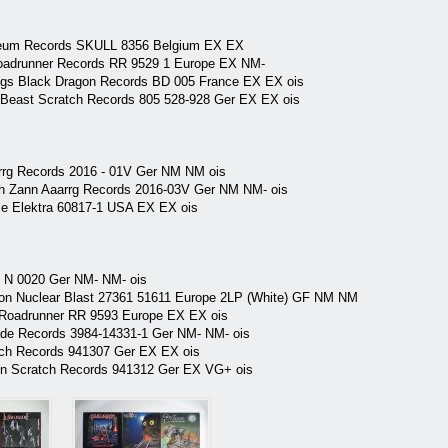
oleum Records SKULL 8356 Belgium EX EX
Roadrunner Records RR 9529 1 Europe EX NM-
Dogs Black Dragon Records BD 005 France EX EX ois
 Beast Scratch Records 805 528-928 Ger EX EX ois
rrg Records 2016 - 01V Ger NM NM ois
ch Zann Aaarrg Records 2016-03V Ger NM NM- ois
ise Elektra 60817-1 USA EX EX ois
e N 0020 Ger NM- NM- ois
ion Nuclear Blast 27361 51611 Europe 2LP (White) GF NM NM
n Roadrunner RR 9593 Europe EX EX ois
lade Records 3984-14331-1 Ger NM- NM- ois
atch Records 941307 Ger EX EX ois
en Scratch Records 941312 Ger EX VG+ ois