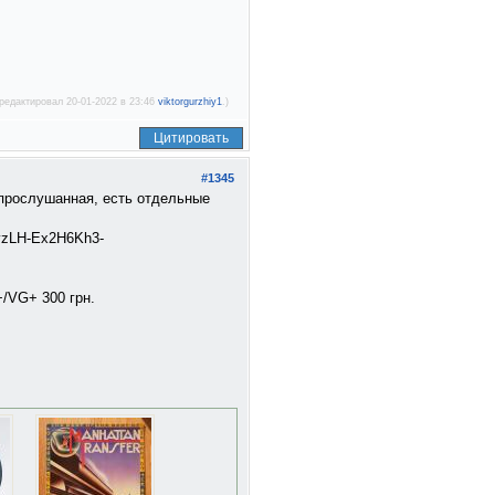
редактировал 20-01-2022 в 23:46
viktorgurzhiy1
.)
Цитировать
#1345
аз прослушанная, есть отдельные
5vzLH-Ex2H6Kh3-
E+/VG+ 300 грн.