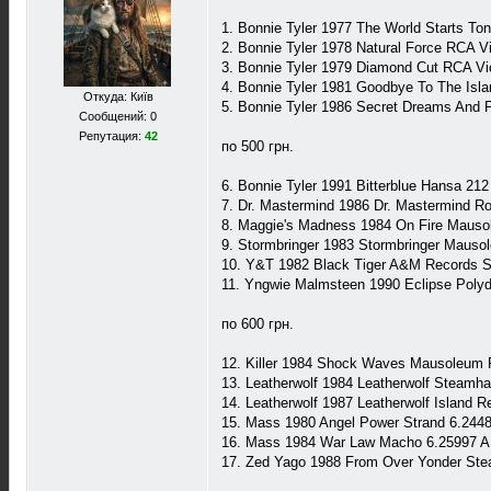
1. Bonnie Tyler 1977 The World Starts T
2. Bonnie Tyler 1978 Natural Force RCA 
3. Bonnie Tyler 1979 Diamond Cut RCA Vi
4. Bonnie Tyler 1981 Goodbye To The Is
Откуда: Київ
5. Bonnie Tyler 1986 Secret Dreams And 
Сообщений: 0
Репутация:
42
по 500 грн.
6. Bonnie Tyler 1991 Bitterblue Hansa 21
7. Dr. Mastermind 1986 Dr. Mastermind 
8. Maggie's Madness 1984 On Fire Maus
9. Stormbringer 1983 Stormbringer Mau
10. Y&T 1982 Black Tiger A&M Records
11. Yngwie Malmsteen 1990 Eclipse Poly
по 600 грн.
12. Killer 1984 Shock Waves Mausoleum
13. Leatherwolf 1984 Leatherwolf Stea
14. Leatherwolf 1987 Leatherwolf Island
15. Mass 1980 Angel Power Strand 6.244
16. Mass 1984 War Law Macho 6.25997 
17. Zed Yago 1988 From Over Yonder S