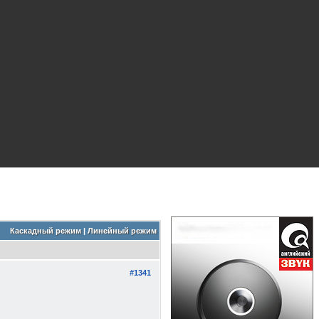
Каскадный режим
|
Линейный режим
#1341