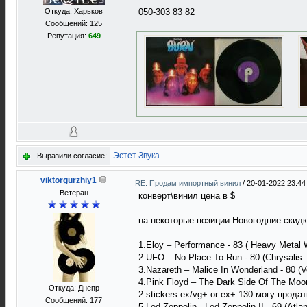
Откуда: Харьков
050-303 83 82
Сообщений: 125
Репутация:
649
Эстет Звука
Выразили согласие:
viktorgurzhiy1
RE: Продам импортный винил
/
20-01-2022 23:44
Ветеран
конверт\винил цена в $
на некоторые позиции Новогодние скид
1.Eloy ‎– Performance - 83 ( Heavy Metal
2.UFO ‎– No Place To Run - 80 (Chrysalis
3.Nazareth ‎– Malice In Wonderland - 80 (
4.Pink Floyd ‎– The Dark Side Of The Moo
Откуда: Днепр
2 stickers ex/vg+ or ex+ 130 могу прода
Сообщений: 177
5.Led Zeppelin - Led Zeppelin II - 69 (Atl