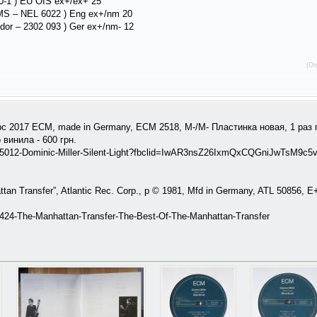
30-1 ) EU OIS ex+/ex+ 25
NEMS – NEL 6022 ) Eng ex+/nm 20
dor ‎– 2302 093 ) Ger ex+/nm- 12
(От
old, pc 2017 ECM, made in Germany, ECM 2518, M-/M- Пластинка новая, 1 р
винила - 600 грн.
135012-Dominic-Miller-Silent-Light?fbclid=IwAR3nsZ26IxmQxCQGniJwTsM9c
ttan Transfer”, Atlantic Rec. Corp., p © 1981, Mfd in Germany, ATL 50856, 
0424-The-Manhattan-Transfer-The-Best-Of-The-Manhattan-Transfer