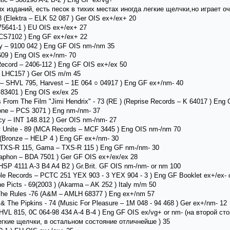
х изданий, есть песок в тихих местах иногда легкие щелчки,но играет о
78 (Elektra ‎– ELK 52 087 ) Ger OIS ex+/ex+ 20
1-75641-1 ) EU OIS ex+/ex+ 27
 PCS7102 ) Eng GF ex+/ex+ 22
ry ‎– 9100 042 ) Eng GF OIS nm-/nm 35
60 609 ) Eng OIS ex+/nm- 70
 Record ‎– 2406-112 ) Eng GF OIS ex+/ex 50
r – LHC157 ) Ger OIS m/m 45
st – SHVL 795, Harvest – 1E 064 ○ 04917 ) Eng GF ex+/nm- 40
G 83401 ) Eng OIS ex/ex 25
s From The Film "Jimi Hendrix" - 73 (RE ) (Reprise Records ‎– K 64017 ) Eng
phone ‎– PCS 3071 ) Eng nm-/nm- 37
acy – INT 148.812 ) Ger OIS nm-/nm- 27
 Unite - 89 (MCA Records ‎– MCF 3445 ) Eng OIS nm-/nm 70
) (Bronze ‎– HELP 4 ) Eng GF ex+/nm- 30
 TXS-R 115, Gama – TXS-R 115 ) Eng GF nm-/nm- 30
ellaphon ‎– BDA 7501 ) Ger GF OIS ex+/ex/ex 28
 SHSP 4111 A-3 B4 A4 B2 ) Gr.Brit. GF OIS nm-/nm- or nm 100
le Records ‎– PCTC 251 YEX 903 - 3 YEX 904 - 3 ) Eng GF Booklet ex+/ex- 
e Picts - 69(2003 ) (Akarma – AK 252 ) Italy m/m 50
ve The Rules -76 (A&M ‎– AMLH 68377 ) Eng ex+/nm 57
& The Pipkins - 74 (Music For Pleasure ‎– 1M 048 - 94 468 ) Ger ex+/nm- 12
– SHVL 815, 0C 064-98 434 A-4 B-4 ) Eng GF OIS ех/vg+ or nm- (на второй с
гкие щелчки, в остальном состояние отличнейше ) 35