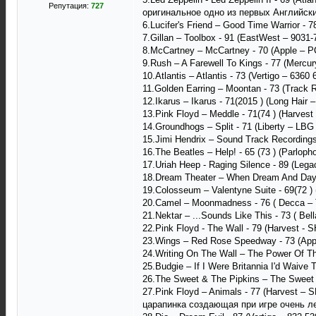
Репутация:
727
оригинальное одно из первых Английски
6.Lucifer's Friend ‎– Good Time Warrior - 
7.Gillan ‎– Toolbox - 91 (EastWest ‎– 903
8.McCartney ‎– McCartney - 70 (Apple ‎–
9.Rush – A Farewell To Kings - 77 (Mercu
10.Atlantis ‎– Atlantis - 73 (Vertigo ‎– 63
11.Golden Earring ‎– Moontan - 73 (Track
12.Ikarus – Ikarus - 71(2015 ) (Long Hai
13.Pink Floyd – Meddle - 71(74 ) (Harve
14.Groundhogs ‎– Split - 71 (Liberty ‎– LB
15.Jimi Hendrix ‎– Sound Track Recording
16.The Beatles ‎– Help! - 65 (73 ) (Parlo
17.Uriah Heep - Raging Silence - 89 (Leg
18.Dream Theater ‎– When Dream And Day
19.Colosseum ‎– Valentyne Suite - 69(72 
20.Camel – Moonmadness - 76 ( Decca –
21.Nektar ‎– ...Sounds Like This - 73 ( B
22.Pink Floyd - The Wall - 79 (Harvest -
23.Wings ‎– Red Rose Speedway - 73 (App
24.Writing On The Wall ‎– The Power Of Th
25.Budgie ‎– If I Were Britannia I'd Wai
26.The Sweet & The Pipkins ‎– The Sweet 
27.Pink Floyd ‎– Animals - 77 (Harvest ‎
царапинка создающая при игре очень ле