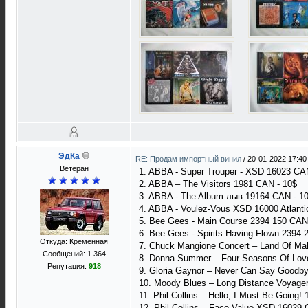
ЭдКа
RE: Продам импортный винил
/
20-01-2022 17:40
Ветеран
1. ABBA - Super Trouper - XSD 16023 CA
2. ABBA – The Visitors 1981 CAN - 10$
3. ABBA - The Album лыв 19164 CAN - 1
4. ABBA - Voulez-Vous XSD 16000 Atlanti
5. Bee Gees - Main Course 2394 150 CAN
6. Bee Gees - Spirits Having Flown 2394 2
Откуда: Кременная
7. Chuck Mangione Concert – Land Of Ma
Сообщений: 1 364
8. Donna Summer – Four Seasons Of Lov
Репутация:
918
9. Gloria Gaynor – Never Can Say Goodb
10. Moody Blues – Long Distance Voyage
11. Phil Collins – Hello, I Must Be Going!
12. Phil Collins – Face Value XSD 16029 