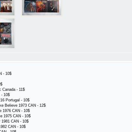
N - 10$
0$
c Canada - 11$
 - 10$
16 Portugal - 10$
ke Believe 1973 CAN - 12$
e 1976 CAN - 10$
ye 1975 CAN - 10$
r 1981 CAN - 10$
 1982 CAN - 10$
CAN - 10$