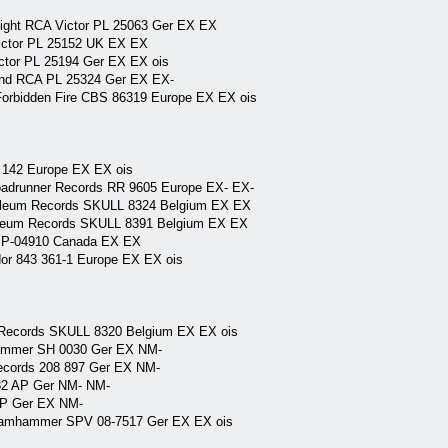
onight RCA Victor PL 25063 Ger EX EX
Victor PL 25152 UK EX EX
ctor PL 25194 Ger EX EX ois
land RCA PL 25324 Ger EX EX-
Forbidden Fire CBS 86319 Europe EX EX ois
2 142 Europe EX EX ois
Roadrunner Records RR 9605 Europe EX- EX-
oleum Records SKULL 8324 Belgium EX EX
soleum Records SKULL 8391 Belgium EX EX
 SP-04910 Canada EX EX
dor 843 361-1 Europe EX EX ois
 Records SKULL 8320 Belgium EX EX ois
mhammer SH 0030 Ger EX NM-
 Records 208 897 Ger EX NM-
82 AP Ger NM- NM-
AP Ger EX NM-
teamhammer SPV 08-7517 Ger EX EX ois