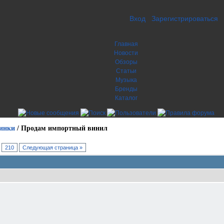
Вход
Зарегистрироваться
Главная
Новости
Обзоры
Статьи
Музыка
Бренды
Каталог
инки
/
Продам импортный винил
.
210
Следующая страница »