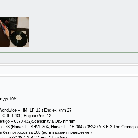
ки до 10%
 Worldwide ‎– HMI LP 12 ) Eng ex+/nm 27
 ‎– CDL 1239 ) Eng ex+/nm 12
Vertigo ‎– 6370 432)Scandinavia OIS nm/nm
n - 73 (Harvest ‎– SHVL 804, Harvest ‎– 1E 064 o 05249 A-3 B-3 The Gramoph
ть без потрохов за 100 (есть вариант подешевле )
antic ‎– 588198 A-2 B-2 ) Eng GF ex/vg+