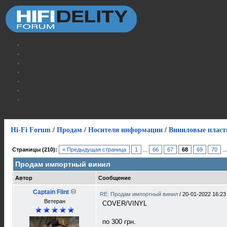
Hi-Fi Forum
/
Продам
/
Носители информации
/
Виниловые пласт
Страницы (210):
« Предыдущая страница
1
...
66
67
68
69
70
..
Продам импортный винил
Автор
Сообщение
Captain Flint
RE: Продам импортный винил
/
20-01-2022 16:23
Ветеран
COVER/VINYL
по 300 грн.