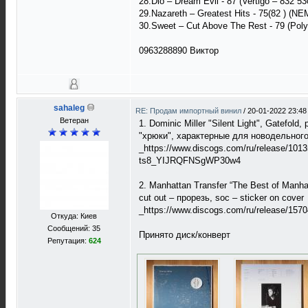
28.Dio – Dream Evil - 87 (Vertigo – 832 5
29.Nazareth – Greatest Hits - 75(82 ) (
30.Sweet ‎– Cut Above The Rest - 79 (Poly
0963288890 Виктор
sahaleg
RE: Продам импортный винил
/
20-01-2022 23:48
Ветеран
1. Dominic Miller "Silent Light", Gatef
"хрюки", характерные для новодельного 
_https://www.discogs.com/ru/release/10
ts8_YIJRQFNSgWP30w4
2. Manhattan Transfer “The Best of Manha
cut out – прорезь, soc – sticker on cover
_https://www.discogs.com/ru/release/157
Откуда: Киев
Сообщений: 35
Принято диск/конверт
Репутация:
624