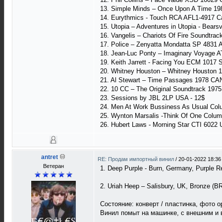
13. Simple Minds – Once Upon A Time 19
14. Eurythmics - Touch RCA AFL1-4917 Ca
15. Utopia – Adventures in Utopia - Bearsv
16. Vangelis – Chariots Of Fire Soundtra
17. Police – Zenyatta Mondatta SP 4831
18. Jean-Luc Ponty – Imaginary Voyage 
19. Keith Jarrett - Facing You ECM 1017 
20. Whitney Houston – Whitney Houston 
21. Al Stewart – Time Passages 1978 CA
22. 10 CC – The Original Soundtrack 197
23. Sessions by JBL 2LP USA - 12$
24. Men At Work Bussiness As Usual Co
25. Wynton Marsalis -Think Of One Colu
26. Hubert Laws - Morning Star CTI 6022 
antret
RE: Продам импортный винил
/
20-01-2022 18:36
Ветеран
1. Deep Purple - Burn, Germany, Purple Re
2. Uriah Heep – Salisbury, UK, Bronze (B
Состояние: конверт / пластинка, фото 
Винил помыт на машинке, с внешним и 