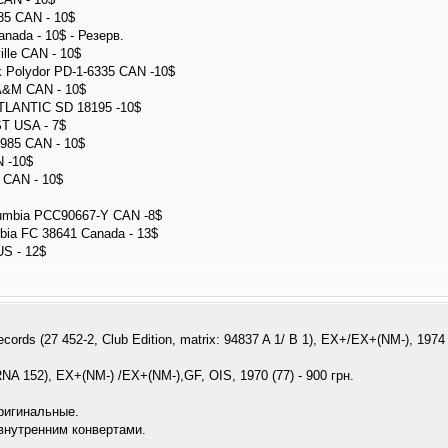
85 CAN - 10$
nada - 10$ - Резерв.
ille CAN - 10$
ck Polydor PD-1-6335 CAN -10$
 A&M CAN - 10$
ATLANTIC SD 18195 -10$
ST USA - 7$
1985 CAN - 10$
N -10$
5 CAN - 10$
lumbia PCC90667-Y CAN -8$
mbia FC 38641 Canada - 13$
US - 12$
cords (27 452-2, Club Edition, matrix: 94837 A 1/ B 1), EX+/EX+(NM-), 1974 
RNA 152), EX+(NM-) /EX+(NM-),GF, OIS, 1970 (77) - 900 грн.
оригинальные.
внутренним конвертами.