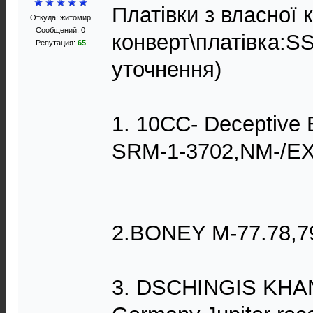
Платівки з власної к
Откуда: житомир
Сообщений: 0
конверт\платівка:S
Репутация:
65
уточнення)
1. 10CC- Deceptive
SRM-1-3702,NM-/EX
2.BONEY M-77.78,79
3. DSCHINGIS KHAN