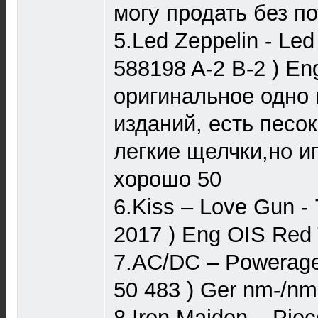
могу продать без по
5.Led Zeppelin - Led Z
588198 A-2 B-2 ) En
оригинальное одно 
изданий, есть песок
легкие щелчки,но и
хорошо 50
6.Kiss ‎– Love Gun -
2017 ) Eng OIS Red 
7.AC/DC – Powerage -
50 483 ) Ger nm-/nm
8.Iron Maiden – Piec