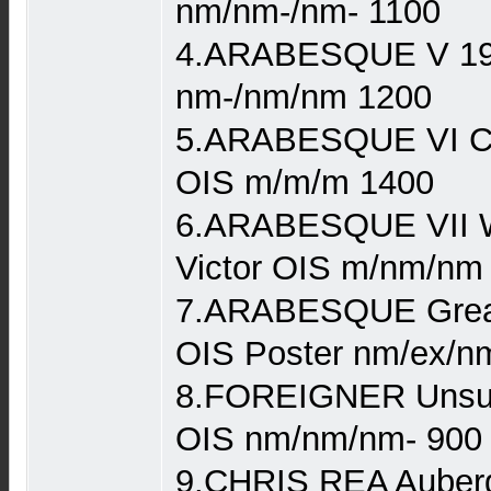
nm/nm-/nm- 1100
4.ARABESQUE V 198
nm-/nm/nm 1200
5.ARABESQUE VI Cab
OIS m/m/m 1400
6.ARABESQUE VII W
Victor OIS m/nm/nm
7.ARABESQUE Greate
OIS Poster nm/ex/n
8.FOREIGNER Unsual
OIS nm/nm/nm- 900
9.CHRIS REA Auber