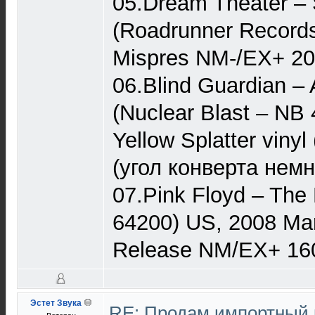
05.Dream Theater ‎–
(Roadrunner Records
Mispres NM-/EX+ 20
06.Blind Guardian – 
(Nuclear Blast – NB
Yellow Splatter viny
(угол конверта немн
07.Pink Floyd – The 
64200) US, 2008 Marb
Release NM/EX+ 160
Эстет Звука
RE: Продам импортный