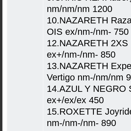
nm/nm/nm 1200
10.NAZARETH Razama
OIS ex/nm-/nm- 750
12.NAZARETH 2XS 
ex+/nm-/nm- 850
13.NAZARETH Expec
Vertigo nm-/nm/nm 
14.AZUL Y NEGRO 
ex+/ex/ex 450
15.ROXETTE Joyrid
nm-/nm-/nm- 890