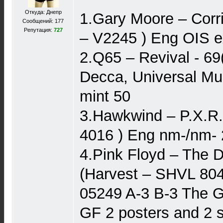
Откуда: Днепр
1.Gary Moore ‎– Corr
Сообщений: 177
Репутация:
727
‎– V2245 ) Eng OIS 
2.Q65 ‎– Revival - 6
Decca, Universal M
mint 50
3.Hawkwind – P.X.R.
4016 ) Eng nm-/nm- 
4.Pink Floyd ‎– The 
(Harvest ‎– SHVL 804
05249 A-3 B-3 The G
GF 2 posters and 2 s