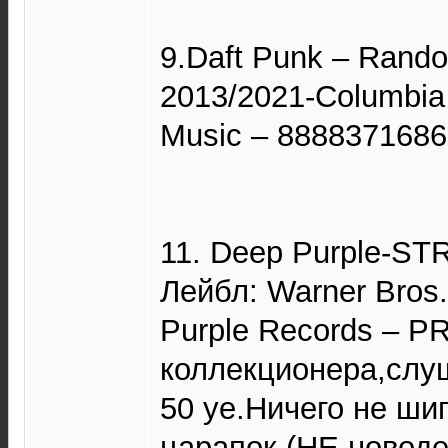
9.Daft Punk ‎– Ran
2013/2021-Columbia
Music – 8888371686
11. Deep Purple-S
Лейбл: Warner Bros.
Purple Records – P
коллекционера,слу
50 уе.Ничего не ши
царапок.(НЕ новоде