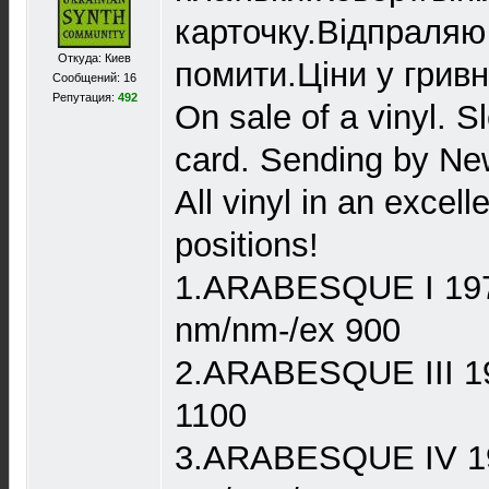
карточку.Відпраля
Откуда: Киев
помити.Ціни у гривн
Сообщений: 16
Репутация:
492
On sale of a vinyl. 
card. Sending by Ne
All vinyl in an excell
positions!
1.ARABESQUE I 1978
nm/nm-/ex 900
2.ARABESQUE III 19
1100
3.ARABESQUE IV 19