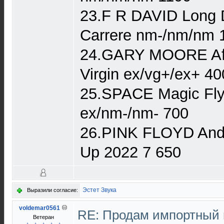
23.F R DAVID Long D
Carrere nm-/nm/nm 
24.GARY MOORE Aft
Virgin ex/vg+/ex+ 40
25.SPACE Magic Fl
ex/nm-/nm- 700
26.PINK FLOYD Andr
Up 2022 7 650
Эстет Звука
Выразили согласие:
voldemar0561
RE: Продам импортный
Ветеран