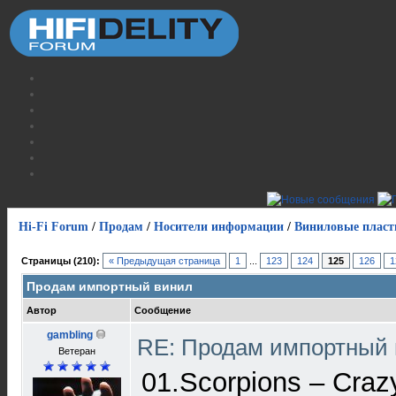
Hi-Fi Forum
/
Продам
/
Носители информации
/
Виниловые пласт
Страницы (210):
« Предыдущая страница
1
...
123
124
125
126
1
Продам импортный винил
Автор
Сообщение
gambling
RE: Продам импортный
Ветеран
01.Scorpions – Craz