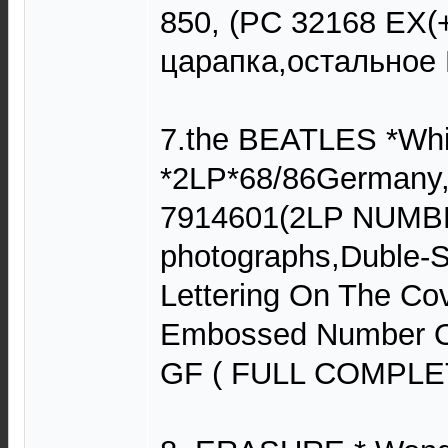
850, (PC 32168 EX(
царапка,остальное 
7.the BEATLES *Whi
*2LP*68/86Germany,
7914601(2LP NUMB
photographs,Duble-
Lettering On The Co
Embossed Number O
GF ( FULL COMPLE