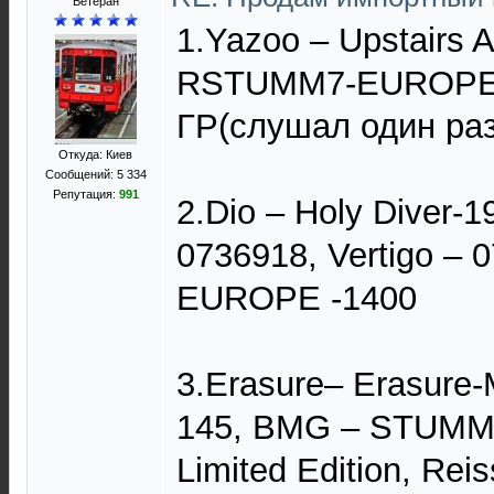
Ветеран
1.Yazoo – Upstairs A
RSTUMM7-EUROPE-
ГР(слушал один раз
Откуда: Киев
Сообщений: 5 334
Репутация:
991
2.Dio – Holy Diver-
0736918, Vertigo –
EUROPE -1400
3.Erasure‎– Erasur
145, BMG ‎– STUMM 1
Limited Edition, Re