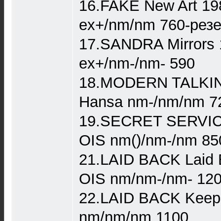
16.FAKE New Art 1984
ex+/nm/nm 760-рез
17.SANDRA Mirrors 1
ex+/nm-/nm- 590
18.MODERN TALKING
Hansa nm-/nm/nm 7
19.SECRET SERVICE
OIS nm()/nm-/nm 85
21.LAID BACK Laid 
OIS nm/nm-/nm- 12
22.LAID BACK Keep 
nm/nm/nm 1100