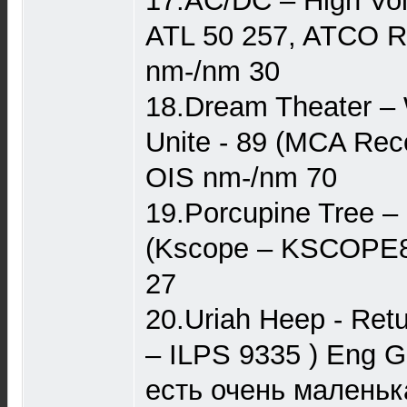
17.AC/DC ‎– High Volt
ATL 50 257, ATCO Re
nm-/nm 30
18.Dream Theater ‎
Unite - 89 (MCA Rec
OIS nm-/nm 70
19.Porcupine Tree ‎–
(Kscope ‎– KSCOPE
27
20.Uriah Heep - Retu
‎– ILPS 9335 ) Eng 
есть очень маленьк