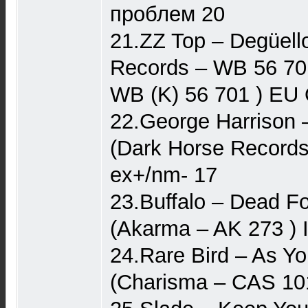
проблем 20
21.ZZ Top ‎– Degüell
Records – WB 56 70
WB (K) 56 701 ) EU
22.George Harrison 
(Dark Horse Record
ex+/nm- 17
23.Buffalo ‎– Dead Fo
(Akarma ‎– AK 273 ) 
24.Rare Bird ‎– As Yo
(Charisma ‎– CAS 10