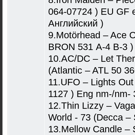
064-07724 ) EU GF e
Английский )
9.Motörhead ‎– Ace O
BRON 531 А-4 В-3 )
10.AC/DC – Let Ther
(Atlantic – ATL 50 3
11.UFO ‎– Lights Out
1127 ) Eng nm-/nm- 
12.Thin Lizzy – Vag
World - 73 (Decca –
13.Mellow Candle – 