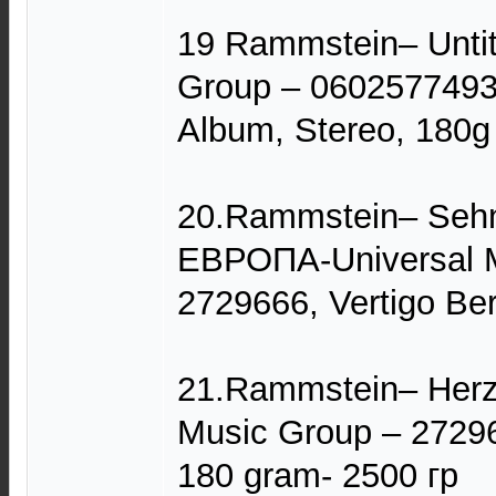
19 Rammstein– Untit
Group ‎– 0602577493
Album, Stereo, 180
20.Rammstein– Sehn
ЕВРОПА-Universal M
2729666, Vertigo Ber
21.Rammstein– Herze
Music Group – 2729
180 gram- 2500 гр