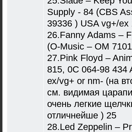
25.Slade – Keep Yo
Supply - 84 (CBS As
39336 ) USA vg+/ex
26.Fanny Adams – F
(O-Music – OM 7101
27.Pink Floyd ‎– Ani
815, 0C 064-98 434 
ех/vg+ or nm- (на в
см. видимая царап
очень легкие щелчк
отличнейше ) 25
28.Led Zeppelin ‎– P