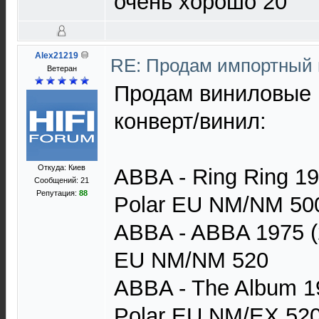
очень хорошо 20
Alex21219
RE: Продам импортный
Ветеран
Продам виниловые 
конверт/винил:
Откуда: Киев
ABBA - Ring Ring 19
Сообщений: 21
Репутация:
88
Polar EU NM/NM 50
ABBA - ABBA 1975 (2
EU NM/NM 520
ABBA - The Album 19
Polar EU NM/EX 52