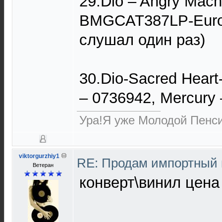
29.Dio – Angry Mac
BMGCAT387LP-Europ
слушал один раз)
30.Dio-Sacred Heart
– 0736942, Mercury
Ура!Я уже Молодой Пенси
viktorgurzhiy1
RE: Продам импортный
Ветеран
конверт\винил цена