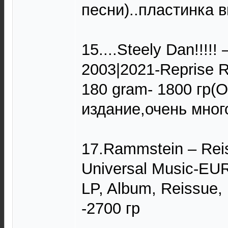
песни)..пластинка 
15....Steely Dan!!!!!
2003|2021-Reprise 
180 gram- 1800 гр(
издание,очень мног
17.Rammstein ‎– Rei
Universal Music-EUR
LP, Album, Reissue,
-2700 гр