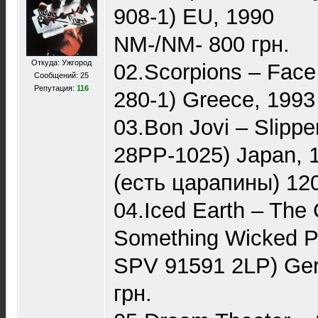
908-1) EU, 1990
NM-/NM- 800 грн.
Откуда: Ужгород
02.Scorpions – Face
Сообщений: 25
Репутация:
116
280-1) Greece, 199
03.Bon Jovi – Slipp
28PP-1025) Japan, 
(есть царапины) 120
04.Iced Earth – The 
Something Wicked P
SPV 91591 2LP) Ge
грн.