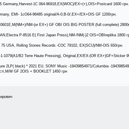
5 Germany,Harvest-1C 064-96918,EX(WOC)/EX+(+),OIS+Postcard 1600 грн.
many, EMI- 1cO64-98485 original/A-0,B-0/,EX+/EX+OIS GF 1200грн.
0601E,M(NM+)/NM-(or EX+) GF OBI OIS BIG POSTER (full complete) 2800
AN,Electra P-8516 E( First Japan Press),NM-/NM(-)2 OIS+OBIreplika 1800 г
75 USA, Rolling Stones Records -COC 79102, EX(SCU)/NM-OIS 650грн.
1-1079(A1/B2 Terre Haute Pressing), Original,EX/EX-(OR EX+)GF+Sticker 9
re 2LP( black) * 2021 EU, SONY Music -19439854971/Columbia -194398549
ності,M/M GF 2OIS + BOOKLET 1450 грн
мирович