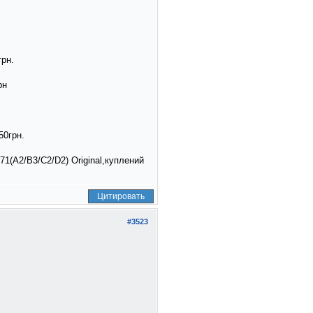
грн.
рн
50грн.
71(A2/B3/C2/D2) Original,куплений
Цитировать
#3523