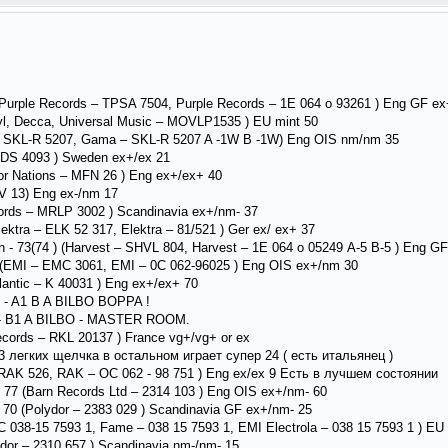
 (Purple Records – TPSA 7504, Purple Records – 1E 064 o 93261 ) Eng GF е
nyl, Decca, Universal Music ‎– MOVLP1535 ) EU mint 50
 – SKL-R 5207, Gama – SKL-R 5207 A -1W B -1W) Eng OIS nm/nm 35
– DS 4093 ) Sweden ex+/ex 21
For Nations – MFN 26 ) Eng ex+/ex+ 40
TV 13) Eng ex-/nm 17
ords ‎– MRLP 3002 ) Scandinavia ex+/nm- 37
ktra ‎– ELK 52 317, Elektra ‎– 81/521 ) Ger ex/ ex+ 37
 - 73(74 ) (Harvest ‎– SHVL 804, Harvest ‎– 1E 064 o 05249 А-5 В-5 ) Eng G
) (EMI – EMC 3061, EMI – 0C 062-96025 ) Eng OIS ex+/nm 30
lantic ‎– K 40031 ) Eng ех+/ex+ 70
31 - A1 B A BILBO BOPPA !
31 - B1 A BILBO - MASTER ROOM.
ecords – RKL 20137 ) France vg+/vg+ or ex
3 легких щелчка в остальном играет супер 24 ( есть итальянец )
 SRAK 526, RAK – OC 062 - 98 751 ) Eng ex/ex 9 Есть в лучшем состоянии
 77 (Barn Records Ltd ‎– 2314 103 ) Eng OIS ex+/nm- 60
 - 70 (Polydor – 2383 029 ) Scandinavia GF ex+/nm- 25
 1C 038-15 7593 1, Fame – 038 15 7593 1, EMI Electrola – 038 15 7593 1 ) E
dor ‎– 2310 657 ) Scandinavia nm-/nm- 15