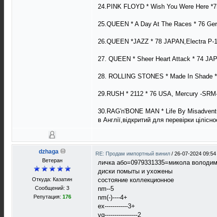
24.PINK FLOYD * Wish You Were Here *7
25.QUEEN * A Day At The Races * 76 Ger
26.QUEEN *JAZZ * 78 JAPAN,Electra P-1
27. QUEEN * Sheer Heart Attack * 74 JAP
28. ROLLING STONES * Made In Shade * 
29.RUSH * 2112 * 76 USA, Mercury -SRM-
30.RAG'n'BONE MAN * Life By Misadventu
в Англії,відкритий для перевірки ціліс
dzhaga
RE: Продам импортный винил
/
26-07-2024 09:54
Ветеран
личка або=0979331335=микола володи
диски помыты и ухожены
Откуда: Казатин
состояние коллекционное
Сообщений: 3
nm--5
Репутация:
176
nm(-)----4+
ex------------3+
vg-----------------2