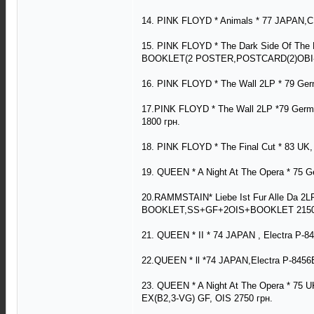
14. PINK FLOYD * Animals * 77 JAPAN,
15. PINK FLOYD * The Dark Side Of T
BOOKLET(2 POSTER,POSTCARD(2)OBI-A
16. PINK FLOYD * The Wall 2LP * 79 Ger
17.PINK FLOYD * The Wall 2LP *79 Germ
1800 грн.
18. PINK FLOYD * The Final Cut * 83 UK,
19. QUEEN * A Night At The Opera * 75 
20.RAMMSTAIN* Liebe Ist Fur Alle Da 2LP
BOOKLET,SS+GF+2OIS+BOOKLET 2150
21. QUEEN * II * 74 JAPAN , Electra P-
22.QUEEN * ll *74 JAPAN,Electra P-845
23. QUEEN * A Night At The Opera * 75
EX(B2,3-VG) GF, OIS 2750 грн.