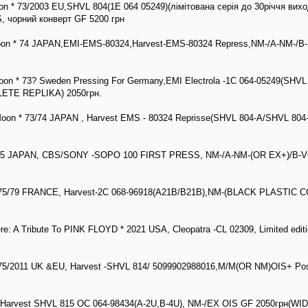
oon * 73/2003 EU,SHVL 804(1E 064 05249)(лімітована серія до 30річчя ви
чорний конверт GF 5200 грн
oon * 74 JAPAN,EMI-EMS-80324,Harvest-EMS-80324 Repress,NM-/A-NM-/B
oon * 73? Sweden Pressing For Germany,EMI Electrola -1C 064-05249(SHV
LETE REPLIKA) 2050грн.
 Moon * 73/74 JAPAN , Harvest EMS - 80324 Reprisse(SHVL 804-A/SHVL 
 * 75 JAPAN, CBS/SONY -SOPO 100 FIRST PRESS, NM-/A-NM-(OR EX+)/B
* 75/79 FRANCE, Harvest-2C 068-96918(A21B/B21B),NM-(BLACK PLASTI
e: A Tribute To PINK FLOYD * 2021 USA, Cleopatra -CL 02309, Limited editi
75/2011 UK &EU, Harvest -SHVL 814/ 5099902988016,M/M(OR NM)OIS+ Pos
n, Harvest SHVL 815 OC 064-98434(A-2U,B-4U), NM-/EX OIS GF 2050грн(WI