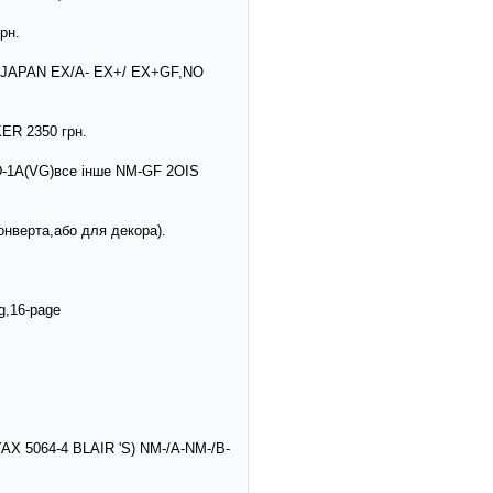
рн.
S JAPAN EX/A- EX+/ EX+GF,NO
KER 2350 грн.
/D-1A(VG)все інше NM-GF 2OIS
конверта,або для декора).
g,16-page
AX 5064-4 BLAIR 'S) NM-/A-NM-/B-