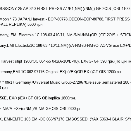
CBS/SONY 25 AP 340 FIRST PRESS A1/B1,NM(-)/NM(-) GF 2OIS ,OBI 4100г
he Moon * 73 JAPAN,Harvest - EOP-80778,ODEON-EOP-80788,FIRST PRES
LL REPLIKA) 5500 грн
many, EMI Electrola 1C 198-63 410/11, NM-/NM-/NM-(OR. )GF 2OIS + STIC
any,EMI Electrola1C 198-63 410/11,NM(-)/A-NM-/B-NM-/С- A1-VG все ЕХ+
 Harvest shpf 1983/OC 064-65 042(A-1U/B-4U), EX-/G- GF 390 грн.(По ціні 
Germany,EMI 1C 062-97176 Original,EX(+)/EX(OR EX+)GF OIS 1200грн. .
 * 09/17 Germany?Universal Music Group-2729678,reissue ,remastered 180 
 грн
8456E, EX(+)/EX+GF OIS OBIreplika 1800грн.
6E,NM/A-ЕХ+(orNM-)/B-NM-GF,OIS OBI 2300грн.
 UK, EMI-EMTC 103,EMI-OC 066°97176 EMBOSSED, (YAX 5063-4 BLAIR 'S/Y