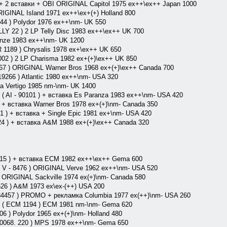
 + 2 вставки + OBI ORIGINAL Capitol 1975 ex++\ex++ Japan 1000
ORIGINAL Island 1971 ex++\ex+(+) Holland 800
 44 ) Polydor 1976 ex++\nm- UK 550
ELLY 22 ) 2 LP Telly Disc 1983 ex++\ex++ UK 700
ronze 1983 ex++\nm- UK 1200
R 1189 ) Chrysalis 1978 ex+\ex++ UK 650
2002 ) 2 LP Charisma 1982 ex+(+)\ex++ UK 850
1767 ) ORIGINAL Warner Bros 1968 ex+(+)\ex++ Canada 700
19266 ) Atlantic 1980 ex++\nm- USA 320
ка Vertigo 1985 nm-\nm- UK 1400
s ( AI - 90101 ) + вставка Es Paranza 1983 ex++\nm- USA 420
) + вставка Warner Bros 1978 ex+(+)\nm- Canada 350
1 ) + вставка + Single Epic 1981 ex+\nm- USA 420
224 ) + вставка A&M 1988 ex+(+)\ex++ Canada 320
1215 ) + вставка ECM 1982 ex++\ex++ Gema 600
 ( V - 8476 ) ORIGINAL Verve 1962 ex++\nm- USA 520
 ) ORIGINAL Sackville 1974 ex(+)\nm- Canada 580
26 ) A&M 1973 ex\ex-(++) USA 200
 34457 ) PROMO + рекламка Columbia 1977 ex(++)\nm- USA 260
e ( ECM 1194 ) ECM 1981 nm-\nm- Gema 620
06 ) Polydor 1965 ex+(+)\nm- Holland 480
t ( 0068. 220 ) MPS 1978 ex++\nm- Gema 650