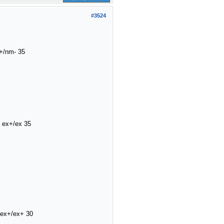
#3524
х+/nm- 35
F ex+/ex 35
U ex+/ex+ 30