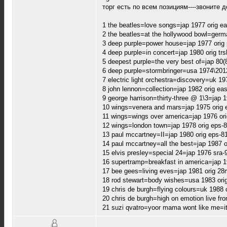
торг есть по всем позициям----звоните 
1 the beatles=love songs=jap 1977 orig e
2 the beatles=at the hollywood bowl=germ
3 deep purple=power house=jap 1977 orig
4 deep purple=in concert=jap 1980 orig tr
5 deepest purple=the very best of=jap 80(
6 deep purple=stormbringer=usa 1974\20
7 electric light orchestra=discovery=uk 19
8 john lennon=collection=jap 1982 orig ea
9 george harrison=thirty-three @ 1\3=jap 
10 wings=venera and mars=jap 1975 orig e
11 wings=wings over america=jap 1976 ori
12 wings=london town=jap 1978 orig eps-8
13 paul mccartney=II=jap 1980 orig eps-8
14 paul mccartney=all the best=jap 1987 o
15 elvis presley=special 24=jap 1976 sra
16 supertramp=breakfast in america=jap 
17 bee gees=living eves=jap 1981 orig 2
18 rod stewart=body wishes=usa 1983 orig
19 chris de burgh=flying colours=uk 1988 
20 chris de burgh=high on emotion live fr
21 suzi qvatro=yoor mama wont like me=i