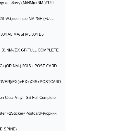
ходу альбому),M/NM(orNM-)FULL
-2B-VG,все інше NM-/GF (FULL
L 804 A5 MA/SHVL 804 B5
804- B),NM-/EX GF(FULL COMPLETE
-VG+(OR NM-) 2OIS+ POST CARD
C COVER)/EX(orEX+)OIS+POSTCARD
on Clear Vinyl, SS Full Complete
ter +2Sticker+Postcard+(чорний
DE SPINE)