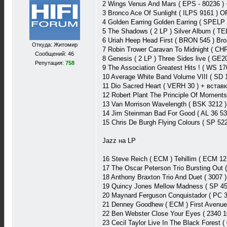
2 Wings Venus And Mars ( EPS - 80236 )
3 Bronco Ace Of Sunlight ( ILPS 9161 ) 
4 Golden Earring Golden Earring ( SPELP
5 The Shadows ( 2 LP ) Silver Album ( T
6 Uriah Heep Head First ( BRON 545 ) B
Откуда: Житомир
7 Robin Trower Caravan To Midnight ( CH
Сообщений: 46
8 Genesis ( 2 LP ) Three Sides live ( GE
Репутация:
758
9 The Association Greatest Hits ! ( WS 
10 Average White Band Volume VIII ( SD 
11 Dio Sacred Heart ( VERH 30 ) + встав
12 Robert Plant The Principle Of Moment
13 Van Morrison Wavelength ( BSK 3212 
14 Jim Steinman Bad For Good ( AL 36 53
15 Chris De Burgh Flying Colours ( SP 5
Jazz на LP
16 Steve Reich ( ECM ) Tehillim ( ECM 
17 The Oscar Peterson Trio Bursting Out
18 Anthony Braxton Trio And Duet ( 3007
19 Quincy Jones Mellow Madness ( SP 45
20 Maynard Ferguson Conquistador ( PC
21 Denney Goodhew ( ECM ) First Avenu
22 Ben Webster Close Your Eyes ( 2340 1
23 Cecil Taylor Live In The Black Fores