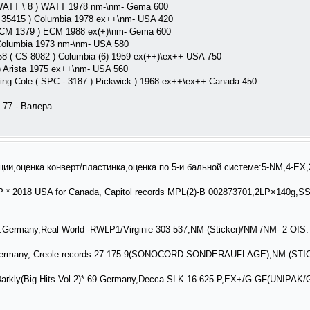
 WATT \ 8 ) WATT 1978 nm-\nm- Gema 600
C 35415 ) Columbia 1978 ex++\nm- USA 420
 ( ECM 1379 ) ECM 1988 ex(+)\nm- Gema 600
 Columbia 1973 nm-\nm- USA 580
8 ( CS 8082 ) Columbia (6) 1959 ex(++)\ex++ USA 750
 ) Arista 1975 ex++\nm- USA 560
King Cole ( SPC - 3187 ) Pickwick ) 1968 ex++\ex++ Canada 450
 77 - Валера
оценка конверт/пластинка,оценка по 5-и бальной системе:5-NM,4-EX,
* 2018 USA for Canada, Capitol records MPL(2)-B 002873701,2LP×140g,SS(
ermany,Real World -RWLP1/Virginie 303 537,NM-(Sticker)/NM-/NM- 2 OIS. 
 Germany, Creole records 27 175-9(SONOCORD SONDERAUFLAGE),NM-(STI
arkly(Big Hits Vol 2)* 69 Germany,Decca SLK 16 625-P,EX+/G-GF(UNIPA