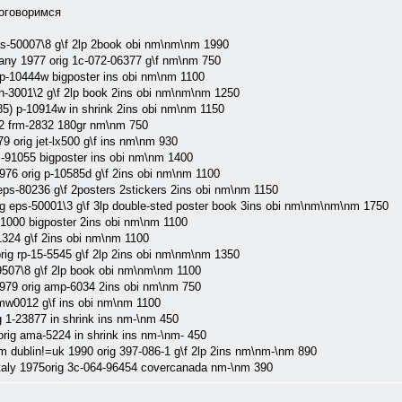
договоримся
as-50007\8 g\f 2lp 2book obi nm\nm\nm 1990
any 1977 orig 1c-072-06377 g\f nm\nm 750
 p-10444w bigposter ins obi nm\nm 1100
sh-3001\2 g\f 2lp book 2ins obi nm\nm\nm 1250
85) p-10914w in shrink 2ins obi nm\nm 1150
12 frm-2832 180gr nm\nm 750
79 orig jet-lx500 g\f ins nm\nm 930
s-91055 bigposter ins obi nm\nm 1400
1976 orig p-10585d g\f 2ins obi nm\nm 1100
ps-80236 g\f 2posters 2stickers 2ins obi nm\nm 1150
g eps-50001\3 g\f 3lp double-sted poster book 3ins obi nm\nm\nm\nm 1750
1000 bigposter 2ins obi nm\nm 1100
1324 g\f 2ins obi nm\nm 1100
rig rp-15-5545 g\f 2lp 2ins obi nm\nm\nm 1350
-9507\8 g\f 2lp book obi nm\nm\nm 1100
1979 orig amp-6034 2ins obi nm\nm 750
8mw0012 g\f ins obi nm\nm 1100
 1-23877 in shrink ins nm-\nm 450
orig ama-5224 in shrink ins nm-\nm- 450
om dublin!=uk 1990 orig 397-086-1 g\f 2lp 2ins nm\nm-\nm 890
taly 1975orig 3c-064-96454 covercanada nm-\nm 390