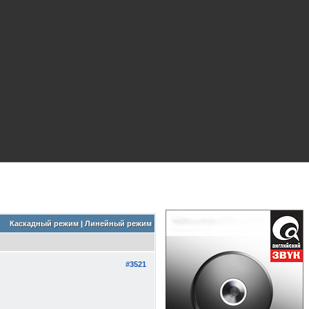
Каскадный режим
|
Линейный режим
#3521