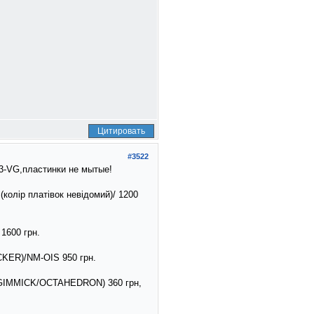
Цитировать
#3522
3-VG,пластинки не мытые!
колір платівок невідомий)/ 1200
1600 грн.
CKER)/NM-OIS 950 грн.
K/GIMMICK/OCTAHEDRON) 360 грн,