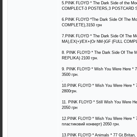
5.PINK FLOYD * The Dark Side of the M
COMPLECT-3 POSTERS,3 POSTCARD S, 
6.PINK FLOYD *The Dark Side Of The M
COMPLETE),3150 грн
7.PINK FLOYD * The Dark Side Of The M
MA),EX(+)/EX+(Or NM-)GF (FULL COMP
8. PINK FLOYD * The Dark Side Of The
REPLIKA) 2100 грн.
9. PINK FLOYD * Wish You Were Here
3500 грн.
.
10.PINK FLOYD * Wish You Were Here 
2800грн.
11. PINK FLOYD * Still Wish You Were Her
2050 грн
12.PINK FLOYD * Wish You Were Here * 
пластиковий конверт) 2050 грн.
13.PINK FLOYD * Animals * 77 Gt.Brita