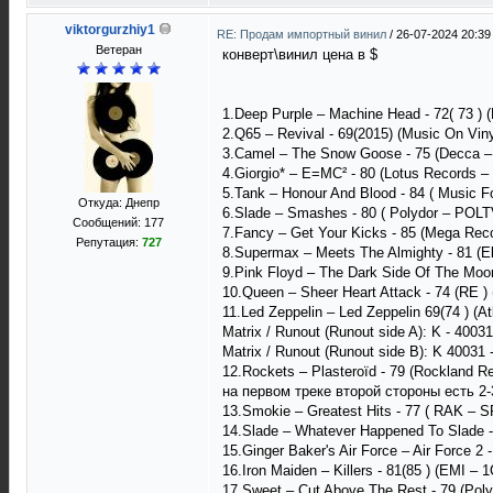
viktorgurzhiy1
RE: Продам импортный винил
/
26-07-2024 20:39
Ветеран
конверт\винил цена в $
1.Deep Purple – Machine Head - 72( 73 )
2.Q65 ‎– Revival - 69(2015) (Music On Vi
3.Camel ‎– The Snow Goose - 75 (Decca
4.Giorgio* – E=MC² - 80 (Lotus Records 
5.Tank – Honour And Blood - 84 ( Music 
Откуда: Днепр
6.Slade – Smashes - 80 ( Polydor ‎– POL
Сообщений: 177
7.Fancy ‎– Get Your Kicks - 85 (Mega Rec
Репутация:
727
8.Supermax – Meets The Almighty - 81 (Ele
9.Pink Floyd ‎– The Dark Side Of The Moon
10.Queen – Sheer Heart Attack - 74 (RE 
11.Led Zeppelin – Led Zeppelin 69(74 ) (At
Matrix / Runout (Runout side A): K - 400
Matrix / Runout (Runout side B): K 400
12.Rockets – Plasteroïd - 79 (Rockland R
на первом треке второй стороны есть 2-
13.Smokie – Greatest Hits - 77 ( RAK –
14.Slade ‎– Whatever Happened To Slade -
15.Ginger Baker's Air Force – Air Force 2
16.Iron Maiden – Killers - 81(85 ) (EMI –
17.Sweet – Cut Above The Rest - 79 (Poly