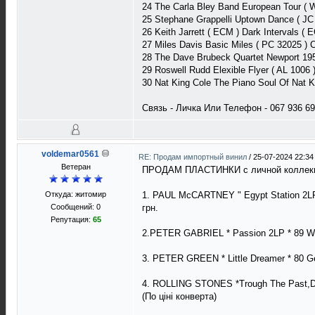
24 The Carla Bley Band European Tour (
25 Stephane Grappelli Uptown Dance ( J
26 Keith Jarrett ( ECM ) Dark Intervals
27 Miles Davis Basic Miles ( PC 32025 )
28 The Dave Brubeck Quartet Newport 195
29 Roswell Rudd Elexible Flyer ( AL 1006
30 Nat King Cole The Piano Soul Of Nat 
Связь - Личка Или Телефон - 067 936 69
voldemar0561
RE: Продам импортный винил
/
25-07-2024 22:34
Ветеран
ПРОДАМ ПЛАСТИНКИ с личной коллекции,
Откуда: житомир
1. PAUL McCARTNEY " Egypt Station 2LP 
Сообщений: 0
грн.
Репутация:
65
2.PETER GABRIEL * Passion 2LP * 89 W.G
3. PETER GREEN * Little Dreamer * 80
4. ROLLING STONES *Trough The Past,D
(По ціні конверта)