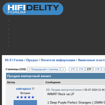
Hi-Fi Forum
/
Продам
/
Носители информации
/
Виниловые пласт
Страницы (210):
« Предыдущая страница
1
...
175
176
177
178
1
Продам импортный винил
Автор
Сообщение
valerajazzz
RE: Продам импортный винил
/
25-07-2024 21:46
Ветеран
#ИМЯ? Rock на LP
1 Deep Purple Perfect Strangers ( 25MM