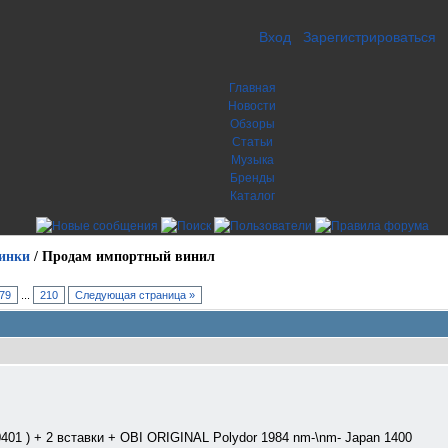
Вход
Зарегистрироваться
Главная
Новости
Обзоры
Статьи
Музыка
Бренды
Каталог
инки
/
Продам импортный винил
79
...
210
Следующая страница »
 0401 ) + 2 вставки + OBI ORIGINAL Polydor 1984 nm-\nm- Japan 1400