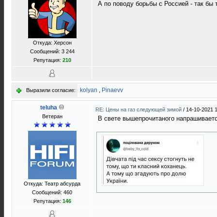
А по поводу борьбы с Россией - так бы 
Откуда: Херсон
Сообщений: 3 244
Репутация:
210
kolyan
,
Pinaevv
Выразили согласие:
teluha
RE: Цены на газ следующей зимой
/
14-10-2021 
Ветеран
В свете вышепрочитаного напрашивается
Откуда: Театр абсурда
Сообщений: 460
Репутация:
146