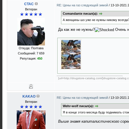
CTAC
RE: Цены на газ следующей зимой
/
13-10-2021 
Ветеран
Comandante писал(а):
А женщины шо уже не нужны никому всегда
Да как же не нужны?
Очень н
Откуда: Полтава
Сообщений: 7 659
Репутация:
450
[url=http://drugstore-catalog.com/]drugstore-catalog.c
KAKAO
RE: Цены на газ следующей зимой
/
13-10-2021 
Ветеран
Wehr-wolf писал(а):
Я в конце этого месяца буду поднимать стои
Выше знамя капиталистического соре