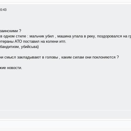
20:43
раинскими ?
в одном стиле : мальчик убил , машина упала в реку, поздоровался на гр
етераны АТО поставил на колени итп.
, бандитизм, убийсьва)
они смысл закладывают в головы , каким силам они поклоняются ?
жие новости.