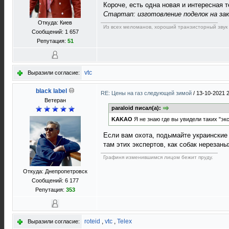
Короче, есть одна новая и интересная т
Стартап: изготовление поделок на зак
Откуда: Киев
Из всех меломанов, хороший транзисторный звук 
Сообщений: 1 657
Репутация:
51
vtc
Выразили согласие:
black label
RE: Цены на газ следующей зимой
/
13-10-2021 
Ветеран
paraloid писал(а):
KAKAO
Я не знаю где вы увидели таких "экс
Если вам охота, подымайте украинские
там этих экспертов, как собак нерезаны
Графиня изменившимся лицом бежит пруду.
Откуда: Днепропетровск
Сообщений: 6 177
Репутация:
353
roteid
,
vtc
,
Telex
Выразили согласие: