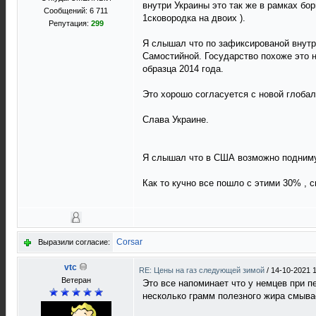
внутри Украины это так же в рамках бор
Сообщений: 6 711
1сковородка на двоих ).
Репутация:
299
Я слышал что по зафиксированой внутри
Самостийной. Государство похоже это 
образца 2014 года.
Это хорошо согласуется с новой глоба
Слава Украине.
Я слышал что в США возможно подниму
Как то кучно все пошло с этими 30% , 
Corsar
Выразили согласие:
vtc
RE: Цены на газ следующей зимой
/
14-10-2021 
Ветеран
Это все напоминает что у немцев при п
несколько грамм полезного жира смывает