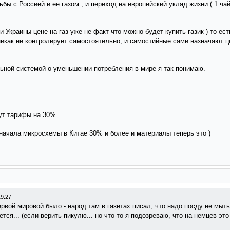
ьбы с Россией и ее газом , и переход на европейский уклад жизни ( 1 чай
 Украины цене на газ уже не факт что можно будет купить газик ) то ес
никак не контролирует самостоятельно, и самостийные сами назначают ц
льной системой о уменьшении потребления в мире я так понимаю.
т тарифы на 30% .
сначала микросхемы в Китае 30% и более и материалы теперь это )
19:27
ервой мировой было - народ там в газетах писал, что надо посду не мыт
ся... (если верить пикулю... но что-то я подозреваю, что на немцев это 