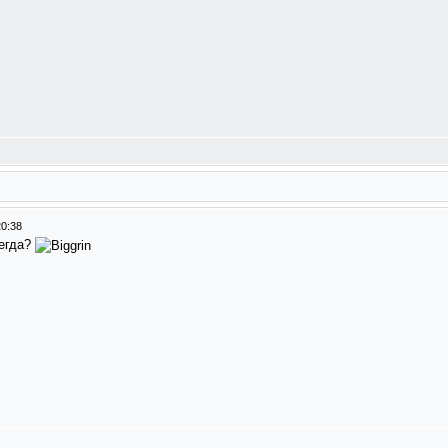
20:38
егда?