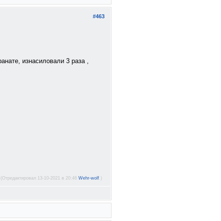
#463
анате, изнасиловали 3 раза ,
(Отредактировал 13-10-2021 в 20:46
Wehr-wolf
.)