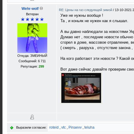
Wehr-wolf
RE: Цены на газ следующей зимой
/
13-10-2021 
Ветеран
Уже не нужны вообще !
Та , и коньяк не нужен как я слышал.
А вы давно наблюдали за новостями Ук
Думаю нет , последние новости обычно 
сгорел в доме, массовое отравление, в
( смерть , разруха , отсутствие закона 
Откуда: ЗМЕИНЫЙ
На кого работают эти новости ? Какой 
Сообщений: 6 711
Репутация:
299
Вот даже сейчас давайте проверим све
roteid
,
vtc
,
Pinaevv
,
teluha
Выразили согласие: