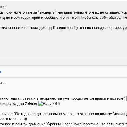
00:19
рь понятно что там за "эксперты" неудивительно что я их не слышал, у
аряд по моей территории и сообщили они, что я якобы сам себя обстреля
ских спецов и слышал доклад Владимира Путина по поводу энергоресурс
ar
18:20
омию тепла , света и электричества уже продвигается правительством )
сковородка для 2 блюд
 начале 90х годов когда тепла было мало , то это шло на пользу Украин
осто меньше )))
это все в рамках движения Украины к зелёной энергетике , то есть высок