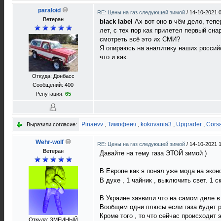
paraloid
RE: Цены на газ следующей зимой
/
14-10-2021 
Ветеран
black label
Ах вот оно в чём дело, тепе
лет, с тех пор как прилетел первый сн
смотреть всё это их СМИ?
Я опираюсь на аналитику наших россий
что и как.
Откуда: Донбасс
Сообщений: 400
Репутация:
65
Pinaevv
,
Тимофеич
,
kokovania3
,
Upgrader
,
Cors
Выразили согласие:
Wehr-wolf
RE: Цены на газ следующей зимой
/
14-10-2021 
Ветеран
Давайте на тему газа ЭТОЙ зимой )
В Европе как я понял уже мода на экон
В духе , 1 чайник , выключить свет. 1 
В Украине заявили что на самом деле в
Вообщем одни плюсы если газа будет р
Кроме того , то что сейчас происходит 
Откуда: ЗМЕИНЫЙ