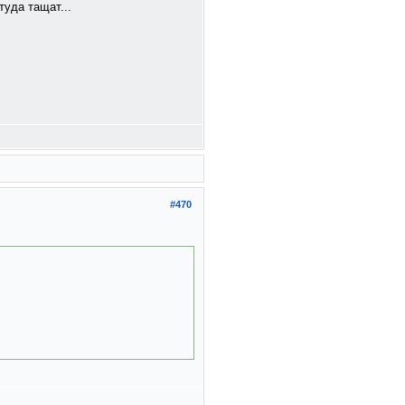
туда тащат...
#470