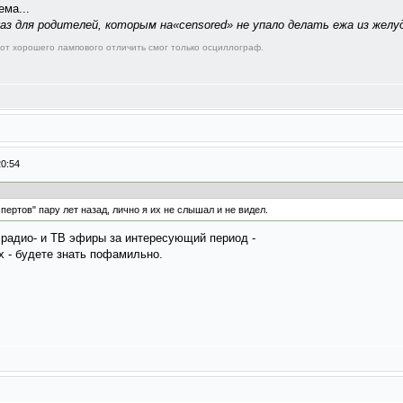
ема...
аз для родителей, которым на«censored» не упало делать ежа из желу
от хорошего лампового отличить смог только осциллограф.
20:54
пертов" пару лет назад, лично я их не слышал и не видел.
 радио- и ТВ эфиры за интересующий период -
х - будете знать пофамильно.