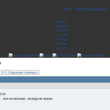
Вход
Зарегистрироваться
Главная
Новости
Обзоры
Статьи
Музыка
Бренды
Каталог
й
74
Следующая страница »
20:18
.. все остальное - всегда не нужно