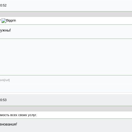
20:52
?
ужны!
om[/url]
20:53
мость всех своих услуг.
внования!