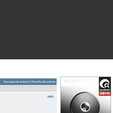
Каскадный режим
|
Линейный режим
#461