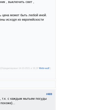
ник , выключить свет ,
ть цена может быть любой иной.
ены исходя из европейскости
(Отредактировал 14-10-2021 в 18:26
Wehr-wolf
.)
#469
ь, т.к. с каждым мытьем посуды
похоже)...