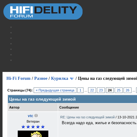
Hi-Fi Forum
/
Разное
/
Курилка
/
Цены на газ следующей зимо
Страницы (74):
« Предыдущая страница
1
...
22
23
24
25
26
...
Цены на газ следующей зимой
Автор
Сообщение
vtc
RE: Цены на газ следующей зимой
/
13-10-2021 
Ветеран
Всегда надо еда, жилье и безопасность.