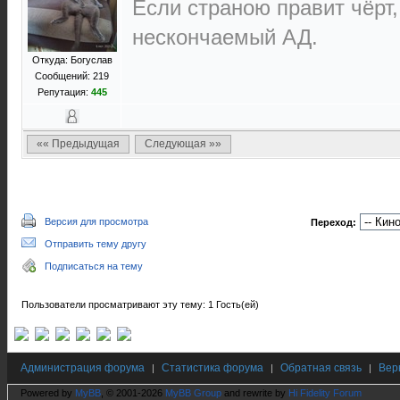
Если страною правит чёрт,
нескончаемый АД.
Откуда: Богуслав
Сообщений: 219
Репутация:
445
«« Предыдущая
Следующая »»
Версия для просмотра
Переход:
Отправить тему другу
Подписаться на тему
Пользователи просматривают эту тему: 1 Гость(ей)
Администрация форума
Статистика форума
Обратная связь
Вер
|
|
|
Powered by
MyBB
, © 2001-2026
MyBB Group
and rewrite by
Hi Fidelity Forum