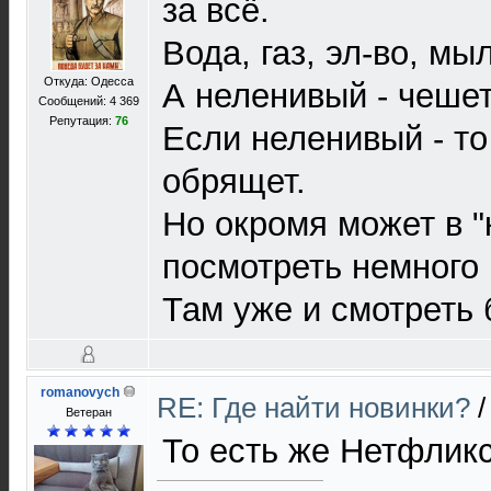
за всё.
Вода, газ, эл-во, мыл
Откуда: Одесса
А неленивый - чешет
Сообщений: 4 369
Репутация:
76
Если неленивый - т
обрящет.
Но окромя может в "
посмотреть немного
Там уже и смотреть 
romanovych
RE: Где найти новинки?
Ветеран
То есть же Нетфлик