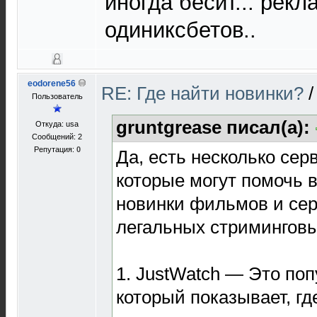
иногда бесит... рек
одиниксбетов..
eodorene56
RE: Где найти новинки?
Пользователь
gruntgrease писал(а):
Откуда: usa
Сообщений: 2
Репутация:
0
Да, есть несколько сер
которые могут помочь 
новинки фильмов и сер
легальных стримингов
1. JustWatch — Это по
который показывает, г