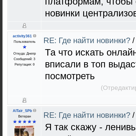
платформам, чтобы 
новинки централизо
activity361
RE: Где найти новинки?
Пользователь
Та что искать онлайн
Откуда: Днепр
Сообщений: 3
вписали в топ выдас
Репутация:
0
посмотреть
(Отредакти
AlTair_SPb
RE: Где найти новинки?
Ветеран
Я так скажу - ленив