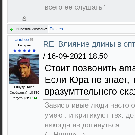
всего ее слушать"
Пионер
Выразили согласие:
artshop
RE: Влияние длины в опт
Ветеран
/
16-09-2021 18:50
Стоит позвонить amat
Если Юра не знает, т
Откуда: Киев
вразумттельного ск
Сообщений: 10 559
Репутация:
1514
Завистливые люди часто о
умеют, и критикуют тех, д
никогда не дотянуться.
(...Ницше...)