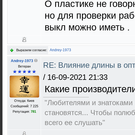
О пластике не гово
но для проверки раб
выкл можно иметь .
Andrey-1973
Выразили согласие:
Andrey-1973
RE: Влияние длины в опт
Ветеран
/
16-09-2021 21:33
Какие производител
"Любителями и знатоками 
Откуда: Киев
Сообщений: 7 225
становятся... Чтобы полю
Репутация:
781
всего ее слушать"