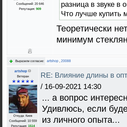
разница в звуке в 
Сообщений: 20 646
Репутация:
909
Что лучше купить ме
Теоретически нет
минимум стекля
artshop
,
20088
Выразили согласие:
artshop
RE: Влияние длины в опт
Ветеран
/
16-09-2021 14:30
... а вопрос интересн
Удивлюсь, если буде
Откуда: Киев
из личного опыта...
Сообщений: 10 559
Репутация:
1514