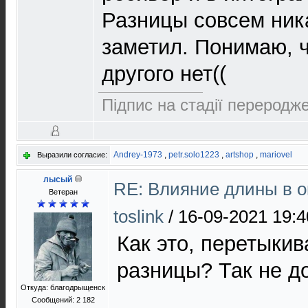
Разницы совсем ник
заметил. Понимаю, ч
другого нет((
Підпис на стадії переродже
Andrey-1973
,
petr.solo1223
,
artshop
,
mariovel
Выразили согласие:
лысый
RE: Влияние длины в о
Ветеран
toslink
/
16-09-2021 19:4
Как это, перетыкив
разницы? Так не д
Откуда: благодрыщенск
Сообщений: 2 182