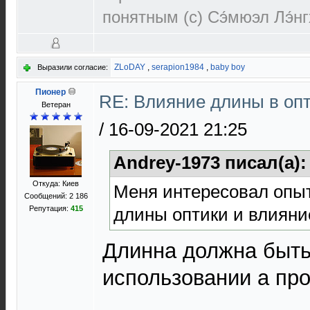
понятным (c) Сэ́мюэл Лэ́н
ZLoDAY
,
serapion1984
,
baby boy
Выразили согласие:
Пионер
RE: Влияние длины в опт
Ветеран
/
16-09-2021 21:25
Andrey-1973 писал(а)
Откуда: Киев
Меня интересовал опы
Сообщений: 2 186
длины оптики и влияни
Репутация:
415
Длинна должна быть
использовании а про