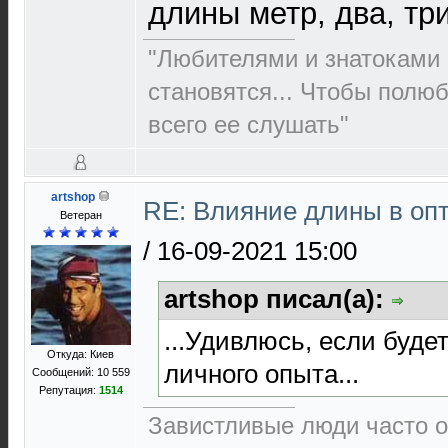
длины метр, два, три 
"Любителями и знатоками 
становятся... Чтобы полю
всего ее слушать"
artshop
RE: Влияние длины в опт
Ветеран
/
16-09-2021 15:00
artshop писал(а):
...Удивлюсь, если буде
Откуда: Киев
личного опыта...
Сообщений: 10 559
Репутация:
1514
Завистливые люди часто о