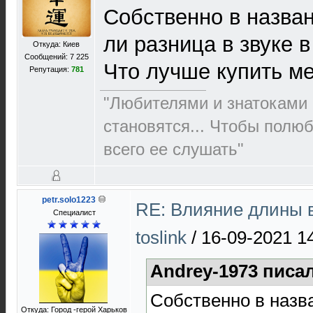
Собственно в назван
ли разница в звуке в
Откуда: Киев
Сообщений: 7 225
Что лучше купить мет
Репутация:
781
"Любителями и знатоками 
становятся... Чтобы полю
всего ее слушать"
petr.solo1223
RE: Влияние длины 
Специалист
toslink
/
16-09-2021 1
Andrey-1973 писал
Собственно в назва
Откуда: Город -герой Харьков