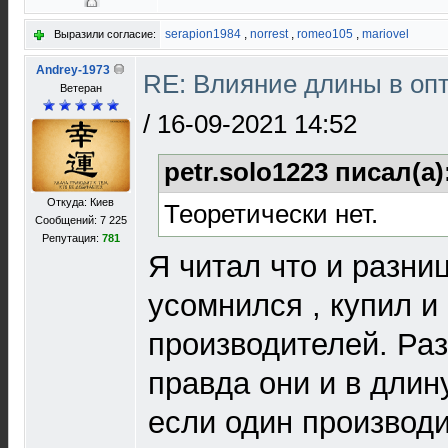
serapion1984
,
norrest
,
romeo105
,
mariovel
Выразили согласие:
Andrey-1973
RE: Влияние длины в опт
Ветеран
/
16-09-2021 14:52
petr.solo1223 писал(а)
Откуда: Киев
Теоретически нет.
Сообщений: 7 225
Репутация:
781
Я читал что и разниц
усомнился , купил и
производителей. Ра
правда они и в длину
если один производи