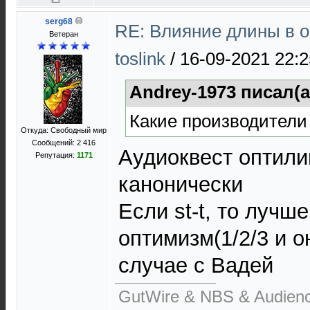
serg68
RE: Влияние длины в о
Ветеран
toslink
/
16-09-2021 22:2
Andrey-1973 писал(а
Какие производители
Откуда: Свободный мир
Сообщений: 2 416
Аудиоквест оптили
Репутация:
1171
канонически
Если st-t, то луч
оптимизм(1/2/3 и о
случае с Вадей
GutWire & NBS & Audien