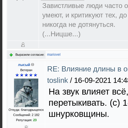
Завистливые люди часто о
умеют, и критикуют тех, д
никогда не дотянуться.
(...Ницше...)
mariovel
Выразили согласие:
лысый
RE: Влияние длины в о
Ветеран
toslink
/
16-09-2021 14:4
На звук влияет всё
перетыкивать. (с) 1
Откуда: благодрыщенск
шнурковщины.
Сообщений: 2 182
Репутация:
23