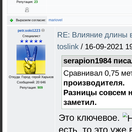
Репутация:
23
mariovel
Выразили согласие:
petr.solo1223
RE: Влияние длины 
Специалист
toslink
/
16-09-2021 1
serapion1984 писа
Сравнивал 0,75 мет
Откуда: Город -герой Харьков
производителя.
Сообщений: 20 646
Репутация:
909
Разницы совсем н
заметил.
Это ключевое.
есть, то это уже 