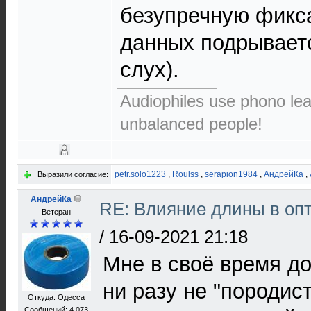
безупречную фикса
данных подрываетс
слух).
Audiophiles use phono le
unbalanced people!
petr.solo1223
,
Roulss
,
serapion1984
,
АндрейКа
,
Выразили согласие:
АндрейКа
RE: Влияние длины в опт
Ветеран
/
16-09-2021 21:18
Мне в своё время до
ни разу не "породис
Откуда: Одесса
Сообщений: 4 073