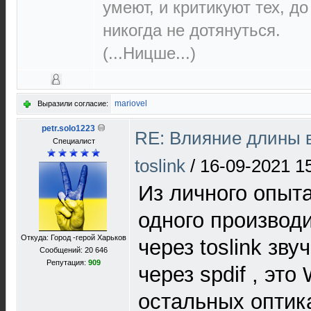
умеют, и критикуют тех, д
никогда не дотянуться.
(...Ницше...)
mariovel
Выразили согласие:
petr.solo1223
RE: Влияние длины 
Специалист
toslink
/
16-09-2021 1
Из личного опыт
одного производи
Откуда: Город -герой Харьков
через toslink зв
Сообщений: 20 646
Репутация:
909
через spdif , это
остальных оптик