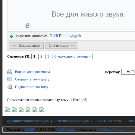
Всё для живого звука
Dr.Hi-End
,
bylujnik
Выразили согласие:
«« Предыдущая
Следующая »»
Страницы (3):
1
2
3
Следующая страница »
Версия для просмотра
Переход:
Отправить тему другу
Подписаться на тему
Пользователи просматривают эту тему: 1 Гость(ей)
Администрация форума
Статистика форума
Обратная связь
Вер
|
|
|
Powered by
MyBB
, © 2001-2026
MyBB Group
and rewrite by
Hi Fidelity Forum