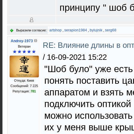
принципу " шоб б
artshop
,
serapion1984
,
bylujnik
,
serg68
Выразили согласие:
Andrey-1973
RE: Влияние длины в опт
Ветеран
/
16-09-2021 15:22
"Шоб було" уже есть
понять поставить ца
Откуда: Киев
Сообщений: 7 225
аппаратом и взять м
Репутация:
781
подключить оптикой 
можно использовать
их у меня выше кры