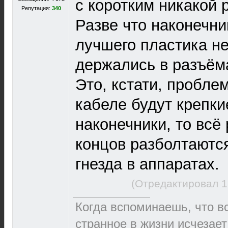
с коротким никакой 
Репутация:
340
Разве что наконечни
лучшего пластика н
держались в разъём
Это, кстати, пробле
кабеле будут крепк
наконечники, то всё
концов разболтаютс
гнезда в аппаратах.
(Отредактировал 1
Когда вспоминаешь, что 
странное в жизни исчезает