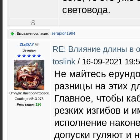
световода.
serapion1984
Выразили согласие:
ZLoDAY
RE: Влияние длины в 
Ветеран
toslink
/
16-09-2021 19:
Не майтесь ерундо
разницы на этих д
Откуда: Днепропетровск
Главное, чтобы ка
Сообщений: 3 273
Репутация:
196
резких изгибов и 
исполнение наконе
допуски гуляют и 