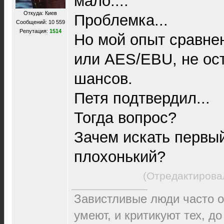
мало....
Откуда: Киев
Проблемка...
Сообщений: 10 559
Репутация:
1514
Но мой опыт сравнен
или AES/EBU, не ос
шансов.
Петя подтвердил...
Тогда вопрос?
Зачем искать первы
плохонький?
(Отредактирова
Завистливые люди часто о
умеют, и критикуют тех, д