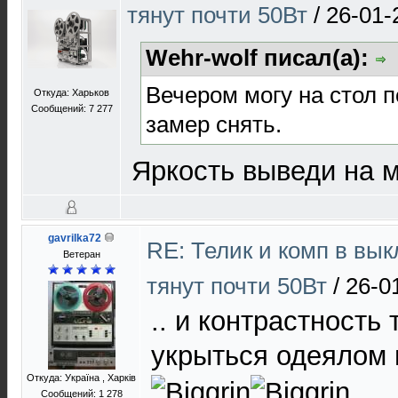
тянут почти 50Вт
/
26-01-
Wehr-wolf писал(а):
Вечером могу на стол 
Откуда: Харьков
Сообщений: 7 277
замер снять.
Яркость выведи на 
gavrilka72
RE: Телик и комп в вы
Ветеран
тянут почти 50Вт
/
26-0
.. и контрастность 
укрыться одеялом 
Откуда: Україна , Харків
Сообщений: 1 278