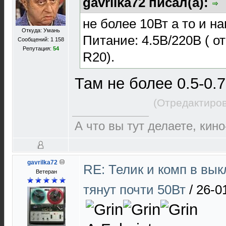
gavrilka72 писал(а):
не более 10Вт а то и н
Откуда: Умань
Питание: 4.5В/220В ( от
Сообщений: 1 158
Репутация:
54
R20).
Там не более 0.5-0.
(Отредактиров
А что вы тут делаете, кин
gavrilka72
RE: Телик и комп в вы
Ветеран
тянут почти 50Вт
/
26-0