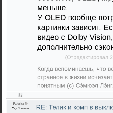
меньше.
У OLED вообще потр
картинки зависит. Е
видео с Dolby Vision
дополнительно сэк
(Отредактировал 2
Когда вспоминаешь, что 
странное в жизни исчезает
понятным (c) Сэ́мюэл Лэ́н
Falerist
RE: Телик и комп в выкл
Учу Правила