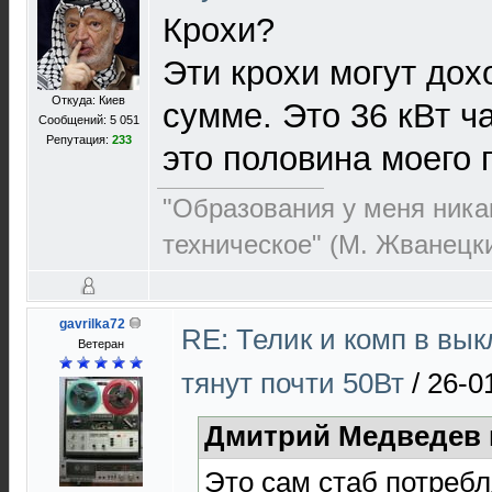
Крохи?
Эти крохи могут дохо
Откуда: Киев
сумме. Это 36 кВт ч
Сообщений: 5 051
Репутация:
233
это половина моего
"Образования у меня никак
техническое" (М. Жванецк
gavrilka72
RE: Телик и комп в вы
Ветеран
тянут почти 50Вт
/
26-0
Дмитрий Медведев 
Это сам стаб потребл