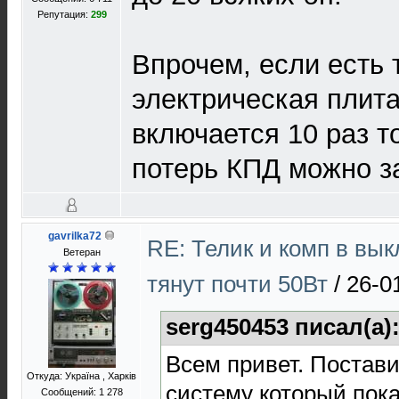
Репутация:
299
Впрочем, если есть 
электрическая плита
включается 10 раз то
потерь КПД можно з
gavrilka72
RE: Телик и комп в вы
Ветеран
тянут почти 50Вт
/
26-0
serg450453 писал(а)
Всем привет. Постави
Откуда: Україна , Харків
систему который пок
Сообщений: 1 278