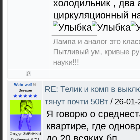
холодильник , два
циркуляционный н
Лампа и аналог это класс
Пытливый ум, кривые ру
науки!!!
Wehr-wolf
RE: Телик и комп в выкл
Ветеран
тянут почти 50Вт
/
26-01-
Я говорю о среднест
квартире, где одно
Откуда: ЗМЕИНЫЙ
до 20 всяких бп.
Сообщений: 6 711