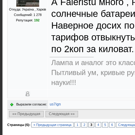
А Faleristu много ,
Откуда: Україна , Харків
солнечные батареи
Сообщений: 1 278
Репутация:
192
Наверное досих по
тарифов отвыкнуть
по 2коп за киловат.
Лампа и аналог это класс
Пытливый ум, кривые ру
науки!!!
us7ign
Выразили согласие:
«« Предыдущая
Следующая »»
Страницы (6):
« Предыдущая страница
1
2
3
4
5
6
Следующая