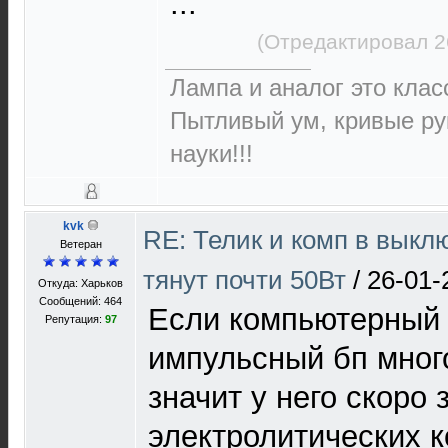
...
(Отредактировал 2
Лампа и аналог это класс
Пытливый ум, кривые ру
науки!!!
kvk
RE: Телик и комп в выкл
Ветеран
тянут почти 50Вт
/
26-01-
Откуда: Харьков
Сообщений: 464
Если компьютерный 
Репутация:
97
импульсный бп мног
значит у него скоро 
электролитических к