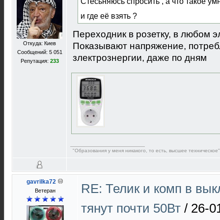
Стесьняюсь спросить , а что такое ум
и где её взять ?
Переходник в розетку, в любом э
Откуда: Киев
Показывают напряжение, потреб
Сообщений: 5 051
злектрознергии, даже по дням
Репутация:
233
"Образования у меня никакого, то есть, высшее техническое"
gavrilka72
RE: Телик и комп в вы
Ветеран
тянут почти 50Вт
/
26-0