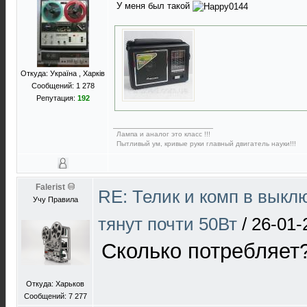
У меня был такой
Откуда: Україна , Харків
Сообщений: 1 278
Репутация:
192
Лампа и аналог это класс !!!
Пытливый ум, кривые руки главный двигатель науки!!!
Falerist
RE: Телик и комп в выкл
Учу Правила
тянут почти 50Вт
/
26-01-
Сколько потребляет
Откуда: Харьков
Сообщений: 7 277