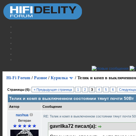
Hi-Fi Forum
/
Разное
/
Курилка
/
Телик и комп в выключенном
Страницы (6):
« Предыдущая страница
1
2
3
4
5
6
Следующая
Телик и комп в выключенном состоянии тянут почти 50Вт
Автор
Сообщение
nashua
RE: Телик и комп в выключенном состоянии тянут почти 5
Ветеран
gavrilka72 писал(а):