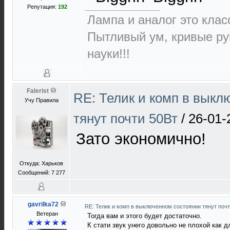
Репутация:
192
Лампа и аналог это класс
Пытливый ум, кривые ру
науки!!!
Falerist
RE: Телик и комп в выкл
Учу Правила
тянут почти 50Вт
/
26-01-
Зато экономично!
Откуда: Харьков
Сообщений: 7 277
gavrilka72
RE: Телик и комп в выключенном состоянии тянут поч
Ветеран
Тогда вам и этого будет достаточно.
К стати звук унего довольно не плохой как д