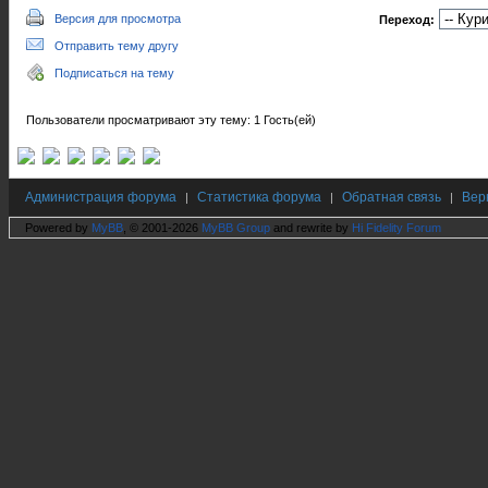
Версия для просмотра
Переход:
Отправить тему другу
Подписаться на тему
Пользователи просматривают эту тему: 1 Гость(ей)
Администрация форума
Статистика форума
Обратная связь
Вер
|
|
|
Powered by
MyBB
, © 2001-2026
MyBB Group
and rewrite by
Hi Fidelity Forum