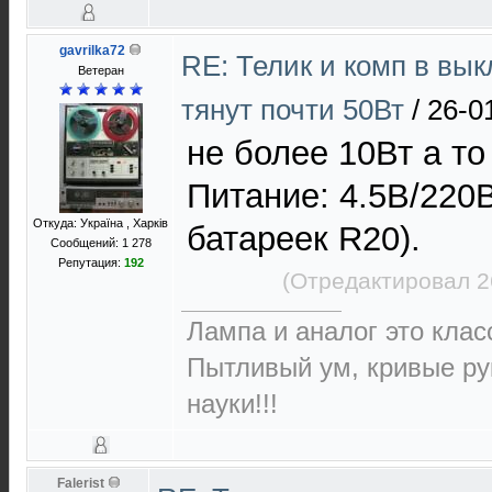
gavrilka72
RE: Телик и комп в вы
Ветеран
тянут почти 50Вт
/
26-0
не более 10Вт а т
Питание: 4.5В/220В 
Откуда: Україна , Харків
батареек R20).
Сообщений: 1 278
Репутация:
192
(Отредактировал 2
Лампа и аналог это класс
Пытливый ум, кривые ру
науки!!!
Falerist