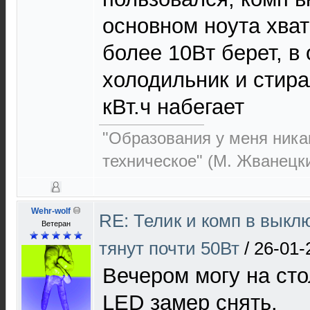
основном ноута хват
более 10Вт берет, в
холодильник и стира
кВт.ч набегает
"Образования у меня никак
техническое" (М. Жванецк
Wehr-wolf
RE: Телик и комп в выкл
Ветеран
тянут почти 50Вт
/
26-01-
Вечером могу на сто
LED замер снять.