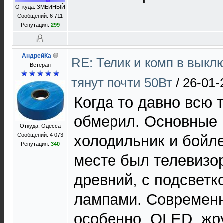
Откуда: ЗМЕИНЫЙ
Сообщений: 6 711
Репутация:
299
АндрейКа
RE: Телик и комп в выкл
Ветеран
тянут почти 50Вт
/
26-01-
Когда то давно всю 
обмерил. Основные 
Откуда: Одесса
Сообщений: 4 073
холодильник и бойле
Репутация:
340
месте был телевизор
древний, с подсветк
лампами. Современн
особенно, OLED, жр