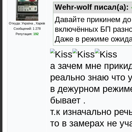
Wehr-wolf писал(а):
Давайте прикинем до
Откуда: Україна , Харків
включённых БП разно
Сообщений: 1 278
Репутация:
192
Даже в режиме ожида
а зачем мне прикид
реально знаю что 
в дежурном режиме
бывает .
т.к изначально речь
то в замерах не уч