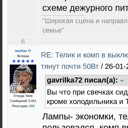
схеме дежурного пи
"Широкая сцена и направл
семье"
nashua
RE: Телик и комп в выкл
Ветеран
тянут почти 50Вт
/
26-01-
gavrilka72 писал(а):
Вы что при свечках сид
Откуда: Киев
кроме холодильника и Т
Сообщений: 5 051
Репутация:
233
Лампы- экономки, т
пользовался, комп в