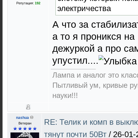
Репутация:
192
электричества
А что за стабилиза
а то я проникся на
дежуркой а про са
упустил....
Лампа и аналог это класс
Пытливый ум, кривые ру
науки!!!
nashua
RE: Телик и комп в выкл
Ветеран
тянут почти 50Вт
/
26-01-