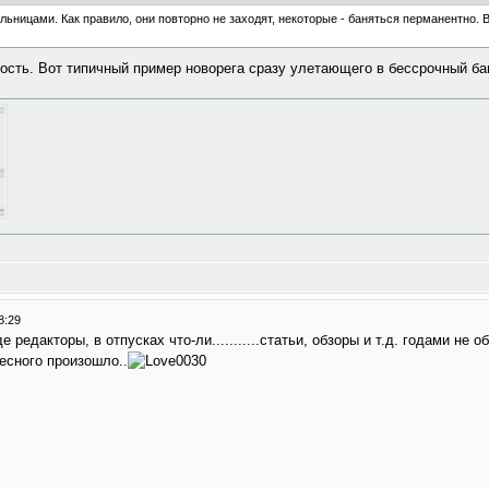
ьницами. Как правило, они повторно не заходят, некоторые - баняться перманентно. В
вость. Вот типичный пример новорега сразу улетающего в бессрочный ба
8:29
е редакторы, в отпусках что-ли...........статьи, обзоры и т.д. годами не 
ресного произошло..