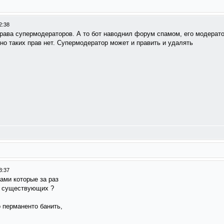
2:38
ава супермодераторов. А то бот наводнил форум спамом, его модерато
но таких прав нет. Супермодератор может и править и удалять
3:37
ами которые за раз
в существующих ?
 перманенто банить,