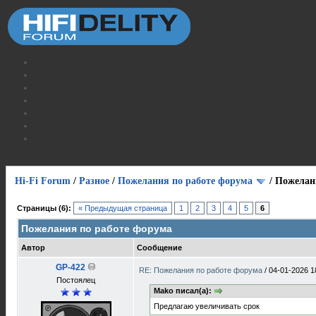
Hi-Fi Forum
/
Разное
/
Пожелания по работе форума
/
Пожелан
Страницы (6):
« Предыдущая страница
1
2
3
4
5
6
Пожелания по работе форума
Автор
Сообщение
GP-422
RE: Пожелания по работе форума
/
04-01-2026 1
Постоялец
Mako писал(а):
Предлагаю увеличивать срок