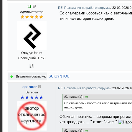
#1
RE: Пожелания по работе форума
/
22-02-2026 0
Администратор
Со спамерами бороться как с ветряными
типичная история наших дней.
Откуда: forum
Сообщений: 1 758
SUIGYNTOU
Выразили согласие:
operator
RE: Пожелания по работе форума
/
23-02-2026 1
Ветеран
#1 писал(а):
Со спамерами бороться как с ветряными мел
наших дней.
Обычная практика – вопросы при регист
четырнадцать ...." ответ "сисек"
#1 писал(а):