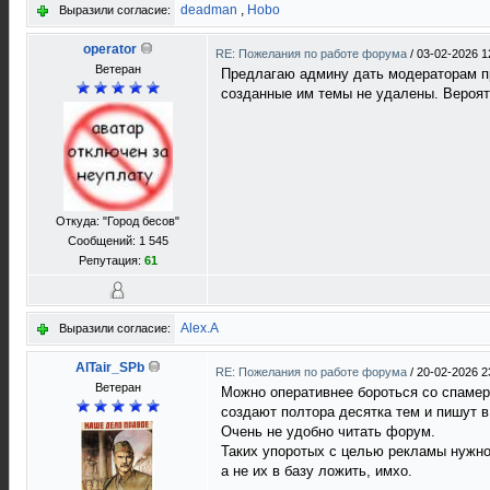
deadman
,
Hobo
Выразили согласие:
operator
RE: Пожелания по работе форума
/
03-02-2026 1
Ветеран
Предлагаю админу дать модераторам пр
созданные им темы не удалены. Вероят
Откуда: "Город бесов"
Сообщений: 1 545
Репутация:
61
Alex.A
Выразили согласие:
AlTair_SPb
RE: Пожелания по работе форума
/
20-02-2026 2
Ветеран
Можно оперативнее бороться со спамер
создают полтора десятка тем и пишут 
Очень не удобно читать форум.
Таких упоротых с целью рекламы нужно
а не их в базу ложить, имхо.