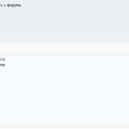
ть с форума.
0:11
ену