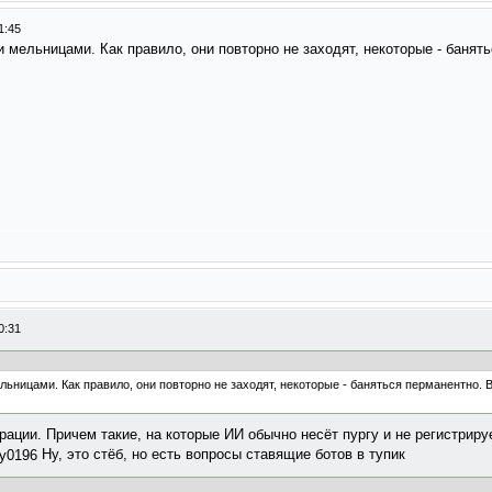
1:45
 мельницами. Как правило, они повторно не заходят, некоторые - банять
0:31
ьницами. Как правило, они повторно не заходят, некоторые - баняться перманентно. В
рации. Причем такие, на которые ИИ обычно несёт пургу и не регистрируе
Ну, это стёб, но есть вопросы ставящие ботов в тупик