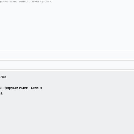
анию качественного звука - утопия.
0:00
на форуме имеет место.
а.