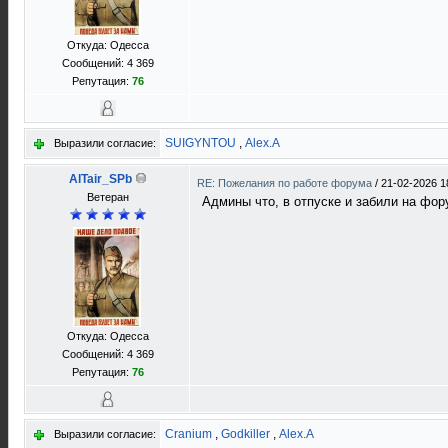
Откуда: Одесса
Сообщений: 4 369
Репутация:
76
SUIGYNTOU
,
Alex.A
Выразили согласие:
AlTair_SPb
RE: Пожелания по работе форума
/
21-02-2026 1
Ветеран
Админы что, в отпуске и забили на фо
Откуда: Одесса
Сообщений: 4 369
Репутация:
76
Cranium
,
Godkiller
,
Alex.A
Выразили согласие: