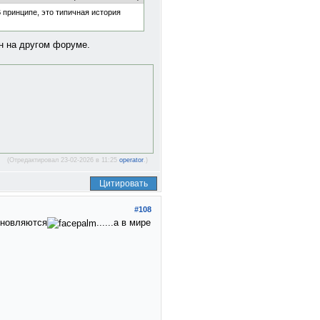
 принципе, это типичная история
н на другом форуме.
(Отредактировал 23-02-2026 в 11:25
operator
.)
Цитировать
#108
обновляются
......а в мире