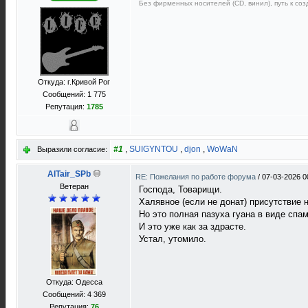
Без фирменных носителей (CD, винил), путь к созд
Откуда: г.Кривой Рог
Сообщений: 1 775
Репутация:
1785
#1
,
SUIGYNTOU
,
djon
,
WoWaN
Выразили согласие:
AlTair_SPb
RE: Пожелания по работе форума
/
07-03-2026 0
Ветеран
Господа, Товарищи.
Халявное (если не донат) присутствие 
Но это полная пазуха гуана в виде спам
И это уже как за здрасте.
Устал, утомило.
Откуда: Одесса
Сообщений: 4 369
Репутация:
76