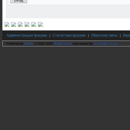
Администрация форума
Статистика форума
Обратная связь
Вер
|
|
|
Powered by
MyBB
, © 2001-2026
MyBB Group
and rewrite by
Hi Fidelity Forum