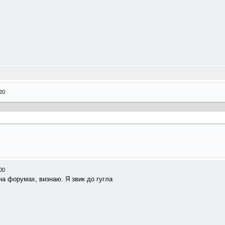
20
00
на форумах, визнаю. Я звик до гугла