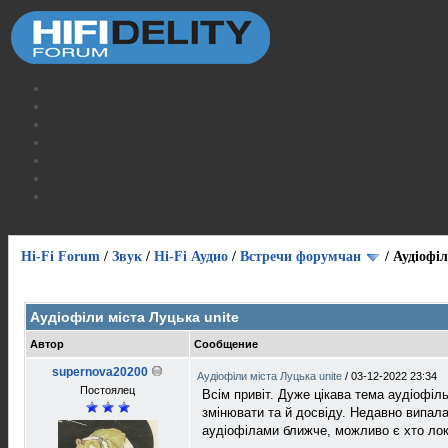
Hi-Fi Forum
/
Звук
/
Hi-Fi Аудио
/
Встречи форумчан
/
Аудіофіл
Голосов: 0 - Средняя оценка: 0
1
2
3
4
5
Аудіофіли міста Луцька unite
Автор
Сообщение
supernova20200
Аудіофіли міста Луцька unite
/
03-12-2022 23:34
Постоялец
Всім привіт. Дуже цікава тема аудіофіл
змінювати та й досвіду. Недавно випал
аудіофілами ближче, можливо є хто ло