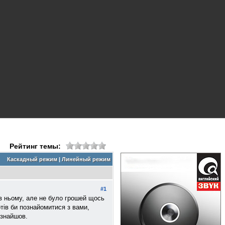
Рейтинг темы:
Каскадный режим
|
Линейный режим
#1
 в ньому, але не було грошей щось
тів би познайомитися з вами,
 знайшов.