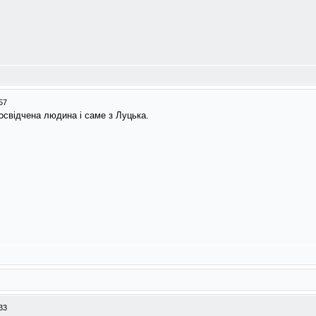
57
досвідчена людина і саме з Луцька.
33