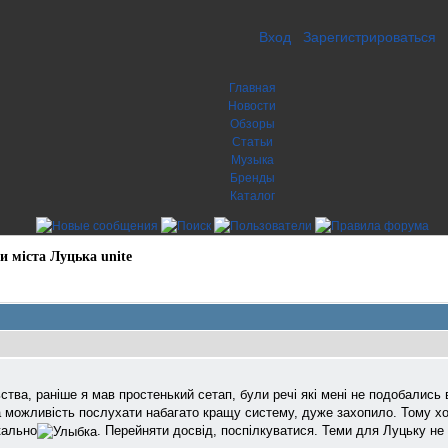
Вход
Зарегистрироваться
Главная
Новости
Обзоры
Статьи
Музыка
Бренды
Каталог
и міста Луцька unite
ьства, раніше я мав простенький сетап, були речі які мені не подобались
а можливість послухати набагато кращу систему, дуже захопило. Тому хо
кально
. Перейняти досвід, поспілкуватися. Теми для Луцьку не