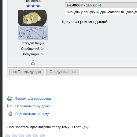
Постоялец
alex0665 писал(а):
Знайдіть у пошуку Андрій Matador, він досвід
Дякую за рекомендацію!
Откуда: Луцьк
Сообщений: 14
Репутация:
5
«« Предыдущая
Следующая »»
Версия для просмотра
Отправить тему другу
Подписаться на тему
Пользователи просматривают эту тему: 1 Гость(ей)