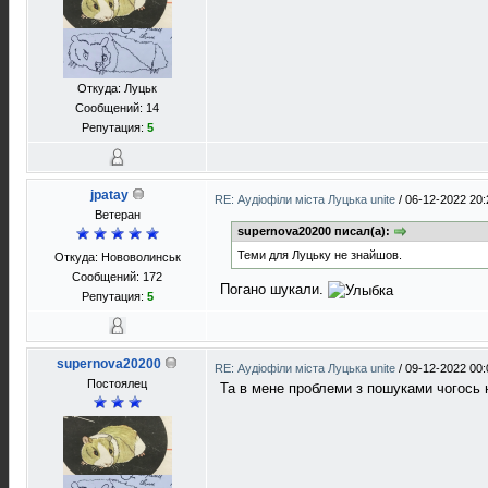
Откуда: Луцьк
Сообщений: 14
Репутация:
5
jpatay
RE: Аудіофіли міста Луцька unite
/
06-12-2022 20:
Ветеран
supernova20200 писал(а):
Теми для Луцьку не знайшов.
Откуда: Нововолинськ
Сообщений: 172
Погано шукали.
Репутация:
5
supernova20200
RE: Аудіофіли міста Луцька unite
/
09-12-2022 00:
Постоялец
Та в мене проблеми з пошуками чогось 