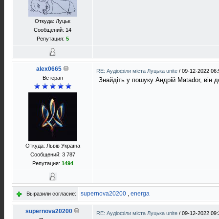
Откуда: Луцьк
Сообщений: 14
Репутация:
5
alex0665
RE: Аудіофіли міста Луцька unite
/
09-12-2022 06:
Ветеран
Знайдіть у пошуку Андрій Matador, він 
Откуда: Львів Україна
Сообщений: 3 787
Репутация:
1494
supernova20200
,
energa
Выразили согласие:
supernova20200
RE: Аудіофіли міста Луцька unite
/
09-12-2022 09: