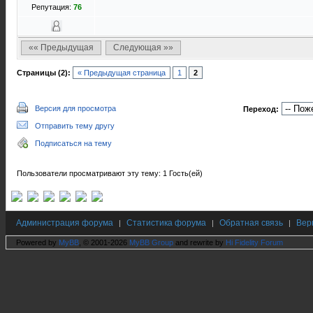
Репутация:
76
«« Предыдущая
Следующая »»
Страницы (2):
« Предыдущая страница
1
2
Версия для просмотра
Переход:
Отправить тему другу
Подписаться на тему
Пользователи просматривают эту тему: 1 Гость(ей)
Администрация форума
Статистика форума
Обратная связь
Вер
|
|
|
Powered by
MyBB
, © 2001-2026
MyBB Group
and rewrite by
Hi Fidelity Forum