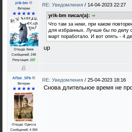
yrik-bm
RE: Уведомления
/
14-04-2023 22:27
Ветеран
yrik-bm писал(а):
Что там за ники, при каком повторе
для избранных. Лучше бы по делу с
март поработало. И вот опять - 4 
up
Откуда: Киев
Сообщений: 248
Репутация:
237
AlTair_SPb
RE: Уведомления
/
25-04-2023 18:16
Ветеран
Снова длительное время не про
Откуда: Одесса
Сообщений: 4 369