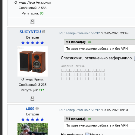
Откуда: Леса Амазонки
Сообщений: 2 556
Репутация:
80
SUIGYNTOU
RE: Теперь только с VPN?
/
02-05-2023 23:49
Ветеран
M1 писал(а):
По идее уже должно работать и без VPN
Спасибочки, отличненько зафурычило.
Энергия - вечна.
|_|_|_|_|_|_|_|_|_|_|_|_|_|_|_|_|
|_|_|_|_|_|_|_|_|_|_|_|_|_|_|_|_|
|_|_|_|_|_|_|_|_|_|_|_|_|_|_|_|_|
Откуда: Крым.
Сообщений: 3 215
Репутация:
117
t.800
RE: Теперь только с VPN?
/
03-05-2023 09:31
Ветеран
M1 писал(а):
По идее уже должно работать и без VPN
Не работает..