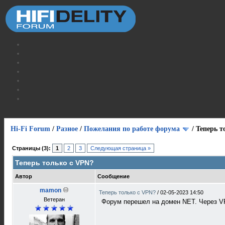
Hi-Fi Forum
/
Разное
/
Пожелания по работе форума
/
Теперь т
Страницы (3):
1
2
3
Следующая страница »
Теперь только с VPN?
Автор
Сообщение
mamon
Теперь только с VPN?
/
02-05-2023 14:50
Ветеран
Форум перешел на домен NET. Через VP