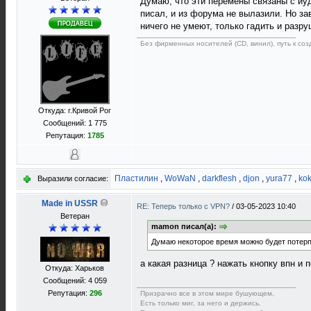
Думаю, что эти перемены связаны с иуд
писал, и из форума не вылазили. Но за
ничего не умеют, только гадить и разру
Без фирменных носителей (CD, винил), путь к созд
Откуда: г.Кривой Рог
Сообщений: 1 775
Репутация:
1785
Пластилин
,
WoWaN
,
darkflesh
,
djon
,
yura77
,
ko
Выразили согласие:
Made in USSR
RE: Теперь только с VPN?
/
03-05-2023 10:40
Ветеран
mamon писал(а):
Думаю некоторое время можно будет потерп
а какая разница ? нажать кнопку впн и 
Откуда: Харьков
Сообщений: 4 059
Репутация:
296
Призрачно все в этом мире бушующем,
Есть только миг, за него и держись.