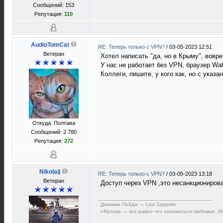
Сообщений: 153
Репутация:
110
AudioTomCat
RE: Теперь только с VPN?
/
03-05-2023 12:51
Ветеран
Хотел написать "да, но в Крыму", вовре
У нас не работает без VPN, браузер Wa
Коллеги, пишите, у кого как, но с указ
Откуда: Полтава
Сообщений: 2 780
Репутация:
272
Nikolaij
RE: Теперь только с VPN?
/
03-05-2023 13:18
Ветеран
Доступ через VPN ,это несанкциониров
Джимми Пейдж — Led Zeppelin
«Музыка — все равно что заниматься любовью. Ин