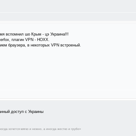
мя вспомнил шо Крым - цэ Украина!!!
terfox, плагин VPN - HOXX.
анием браузера, в некоторых VPN встроеный.
анный доступ с Украины
огда хочется мягко и нежно, а иногда жестко и грубо»