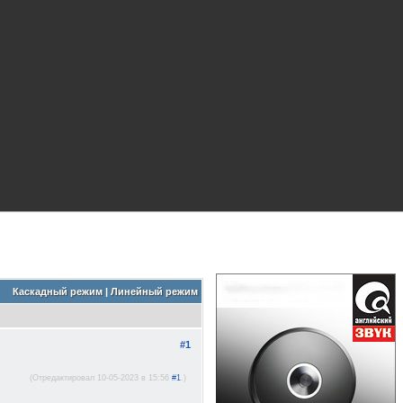
Каскадный режим
|
Линейный режим
#1
(Отредактировал 10-05-2023 в 15:56
#1
.)