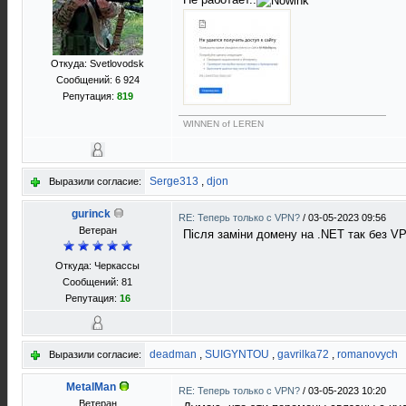
Откуда: Svetlovodsk
Сообщений: 6 924
Репутация:
819
WINNEN of LEREN
Serge313
,
djon
Выразили согласие:
gurinck
RE: Теперь только с VPN?
/
03-05-2023 09:56
Ветеран
Після заміни домену на .NET так без VP
Откуда: Черкассы
Сообщений: 81
Репутация:
16
deadman
,
SUIGYNTOU
,
gavrilka72
,
romanovych
Выразили согласие:
MetalMan
RE: Теперь только с VPN?
/
03-05-2023 10:20
Ветеран