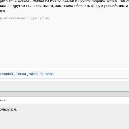
ами типа артшоп, мойша из Ровно, казаки и прочие недоделанные "патри
висть к другим пользователям, заставила обвинить форум российским и 
шать.
анию качественного звука - утопия.
kovania3
,
Corsar
,
roteid
,
Serpens
еть.
пользуйся.