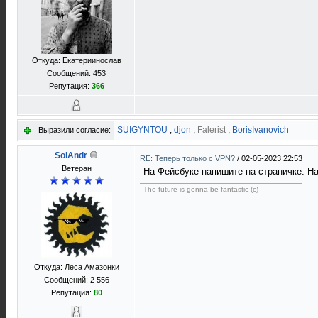
Откуда: Екатериинослав
Сообщений: 453
Репутация:
366
SUIGYNTOU
,
djon
,
Falerist
,
BorisIvanovich
Выразили согласие:
SolAndr
RE: Теперь только с VPN?
/
02-05-2023 22:53
Ветеран
На Фейсбуке напишите на страничке. На
The future is gonna be fantastic (c)
Откуда: Леса Амазонки
Сообщений: 2 556
Репутация:
80