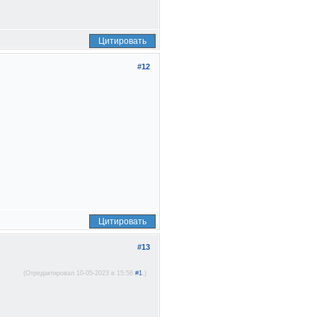
Цитировать
#12
Цитировать
#13
(Отредактировал 10-05-2023 в 15:58
#1
.)