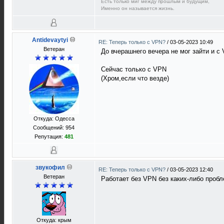
Есть только миг между прошлым и будущим,
Именно он называется жизнь.
Antidevaytyi
RE: Теперь только с VPN?
/
03-05-2023 10:49
Ветеран
До вчерашнего вечера не мог зайти и с
Сейчас только с VPN
(Хром,если что везде)
Откуда: Одесса
Сообщений: 954
Репутация:
481
звукофил
RE: Теперь только с VPN?
/
03-05-2023 12:40
Ветеран
Работает без VPN без каких-либо пробл
Откуда: крым