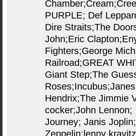
Chamber;Cream;Cree
PURPLE; Def Leppar
Dire Straits;The Door
John;Eric Clapton;En
Fighters;George Mic
Railroad;GREAT WHI
Giant Step;The Gues
Roses;Incubus;Janes 
Hendrix;The Jimmie V
cocker;John Lennon;
Journey; Janis Jopli
Zeppelin;lenny kravitz