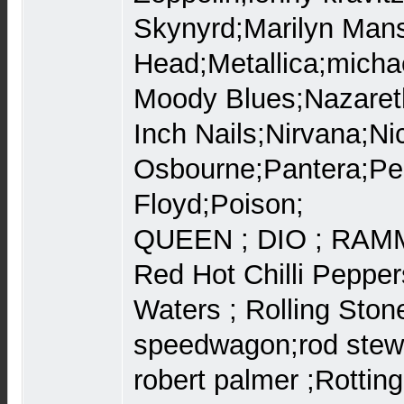
Skynyrd;Marilyn Man
Head;Metallica;michae
Moody Blues;Nazaret
Inch Nails;Nirvana;N
Osbourne;Pantera;Pe
Floyd;Poison;
QUEEN ; DIO ; RAM
Red Hot Chilli Pepper
Waters ; Rolling Ston
speedwagon;rod stewa
robert palmer ;Rottin