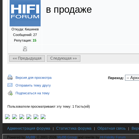
в продаже
Откуда: Кишинев
Сообщений: 27
Репутация:
15
«« Предыдущая
Следующая »»
Версия для просмотра
Переход:
Отправить тему другу
Подписаться на тему
Пользователи просматривают эту тему: 1 Гость(ей)
Администрация форума
Статистика форума
Обратная связь
Вер
|
|
|
Powered by
MyBB
, © 2001-2026
MyBB Group
and rewrite by
Hi Fidelity Forum