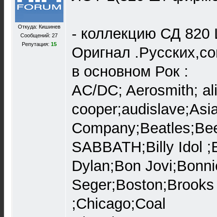
Откуда: Кишинев
- коллекцию СД 820 
Сообщений: 27
Репутация:
15
Оригнал .Русских,со
в основном Рок :
AC/DC; Aerosmith; al
cooper;audislave;Asi
Company;Beatles;B
SABBATH;Billy Idol ;B
Dylan;Bon Jovi;Bonni
Seger;Boston;Brooks
;Chicago;Coal