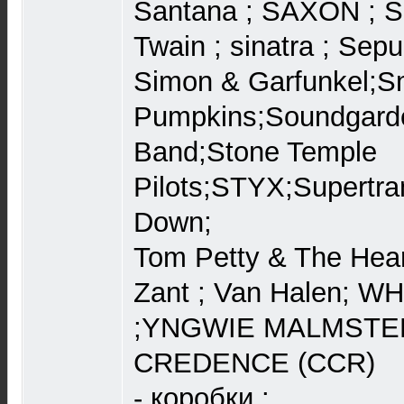
Santana ; SAXON ; 
Twain ; sinatra ; Sepu
Simon & Garfunkel;S
Pumpkins;Soundgarde
Band;Stone Temple
Pilots;STYX;Supertr
Down;
Tom Petty & The Hear
Zant ; Van Halen; 
;YNGWIE MALMSTEE
CREDENCE (CCR)
- коробки :