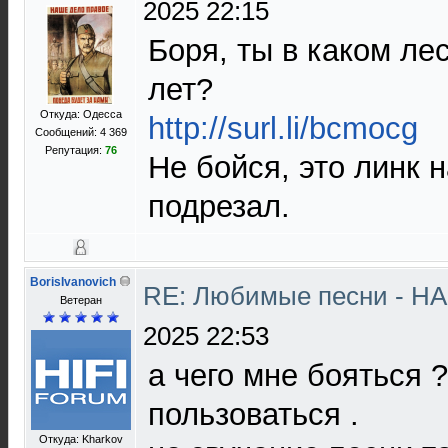
2025 22:15
Боря, ты в каком ле
лет?
Откуда: Одесса
http://surl.li/bcmocg
Сообщений: 4 369
Репутация:
76
Не бойся, это линк на
подрезал.
BorisIvanovich
RE: Любимые песни - НА
Ветеран
2025 22:53
а чего мне бояться ?
пользоваться .
Откуда: Kharkov