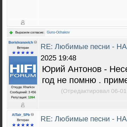
Guns-Ochakov
Выразили согласие:
BorisIvanovich
RE: Любимые песни - НА
Ветеран
2025 19:48
Юрий Антонов - Несе
год не помню . прим
Откуда: Kharkov
(Отредактировал 06-01
Сообщений: 3 456
Репутация:
1264
AlTair_SPb
RE: Любимые песни - НА
Ветеран