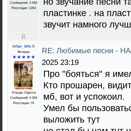
но звучание песни та
Сообщений: 3 456
Репутация:
1264
пластинке . на плас
звучит намного лучш
AlTair_SPb
RE: Любимые песни - НА
Ветеран
2025 23:19
Про "бояться" я имел
Кто прошарен, видит
Откуда: Одесса
мб, вот и успокоил.
Сообщений: 4 369
Репутация:
76
Умел бы пользовать
выложить тут
не стал бы нам тут н