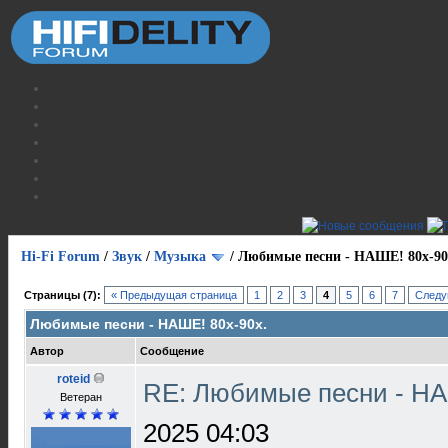
Hi-Fi Forum
/
Звук
/
Музыка
/
Любимые песни - НАШЕ! 80х-90
Страницы (7):
« Предыдущая страница
1
2
3
4
5
6
7
Следу
Любимые песни - НАШЕ! 80х-90х.
Автор
Сообщение
roteid
RE: Любимые песни - НА
Ветеран
2025 04:03