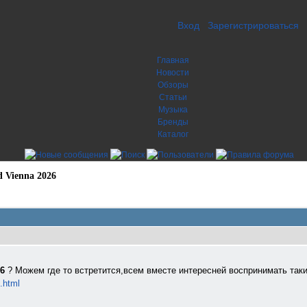
Вход
Зарегистрироваться
Главная
Новости
Обзоры
Статьи
Музыка
Бренды
Каталог
 Vienna 2026
26
? Можем где то встретится,всем вместе интересней воспринимать так
.html