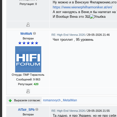
Ну можно и в Венскую Филармонию,кто
Репутация:
0
https://www.wienerphilharmoniker.at/en/
А вот находясь в Вене,я бы налегал на 
И Вообще Вена это 3Ш
WoWaN
RE: High End Vienna 2026
/
29-05-2026 21:46
Ветеран
Чел троллит , 95 уровень
Откуда: ПМР Тирасполь
Сообщений: 9 863
Репутация:
420
romanovych
,
MetalMan
Выразили согласие:
AlTair_SPb
RE: High End Vienna 2026
/
29-05-2026 21:55
Ветеран
Та ладно, я про Украину, но не про себя 