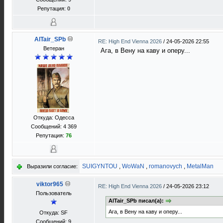
Репутация:
0
AlTair_SPb
RE: High End Vienna 2026
/
24-05-2026 22:55
Ветеран
Ага, в Вену на каву и оперу...
Откуда: Одесса
Сообщений: 4 369
Репутация:
76
SUIGYNTOU
,
WoWaN
,
romanovych
,
MetalMan
Выразили согласие:
viktor965
RE: High End Vienna 2026
/
24-05-2026 23:12
Пользователь
AlTair_SPb писал(а):
Ага, в Вену на каву и оперу...
Откуда: SF
Сообщений: 9