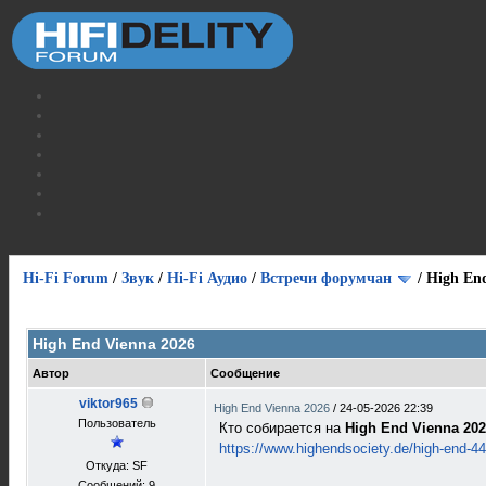
Hi-Fi Forum
/
Звук
/
Hi-Fi Аудио
/
Встречи форумчан
/
High End
Голосов: 0 - Средняя оценка: 0
1
2
3
4
5
High End Vienna 2026
Автор
Сообщение
viktor965
High End Vienna 2026
/
24-05-2026 22:39
Пользователь
Кто собирается на
High End Vienna 20
https://www.highendsociety.de/high-end-44
Откуда: SF
Сообщений: 9