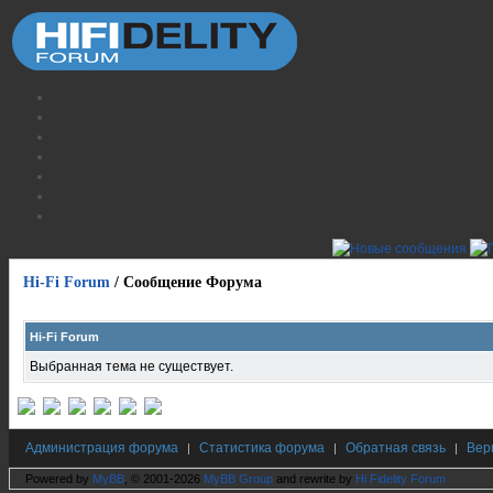
Hi-Fi Forum
/
Сообщение Форума
Hi-Fi Forum
Выбранная тема не существует.
Администрация форума
Статистика форума
Обратная связь
Вер
|
|
|
Powered by
MyBB
, © 2001-2026
MyBB Group
and rewrite by
Hi Fidelity Forum