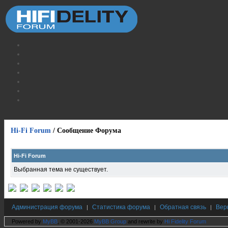
Hi-Fi Forum
/
Сообщение Форума
Hi-Fi Forum
Выбранная тема не существует.
Администрация форума
Статистика форума
Обратная связь
Вер
|
|
|
Powered by
MyBB
, © 2001-2026
MyBB Group
and rewrite by
Hi Fidelity Forum