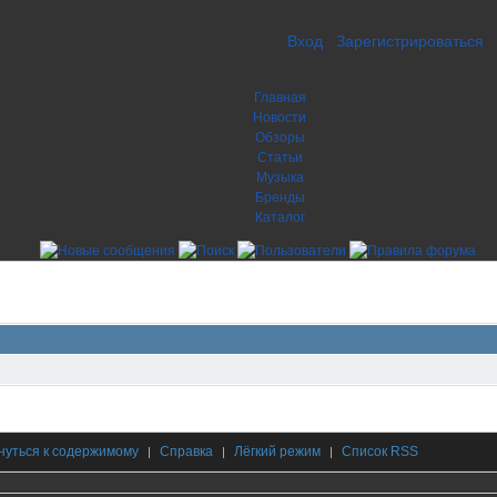
Вход
Зарегистрироваться
Главная
Новости
Обзоры
Статьи
Музыка
Бренды
Каталог
нуться к содержимому
Справка
Лёгкий режим
Список RSS
|
|
|