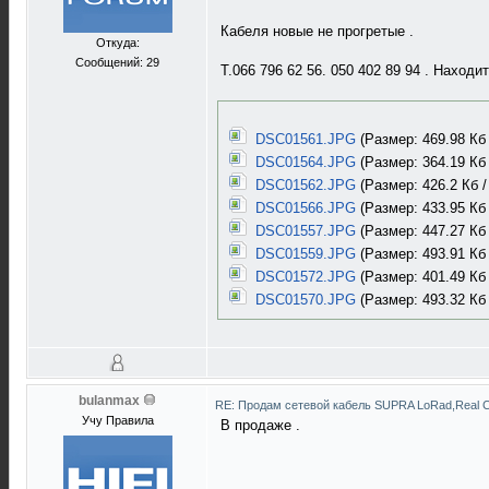
Кабеля новые не прогретые .
Откуда:
Сообщений: 29
Т.066 796 62 56. 050 402 89 94 . Наход
DSC01561.JPG
(Размер: 469.98 Кб 
DSC01564.JPG
(Размер: 364.19 Кб 
DSC01562.JPG
(Размер: 426.2 Кб /
DSC01566.JPG
(Размер: 433.95 Кб 
DSC01557.JPG
(Размер: 447.27 Кб 
DSC01559.JPG
(Размер: 493.91 Кб 
DSC01572.JPG
(Размер: 401.49 Кб 
DSC01570.JPG
(Размер: 493.32 Кб 
bulanmax
RE: Продам сетевой кабель SUPRA LoRad,Real C
Учу Правила
В продаже .