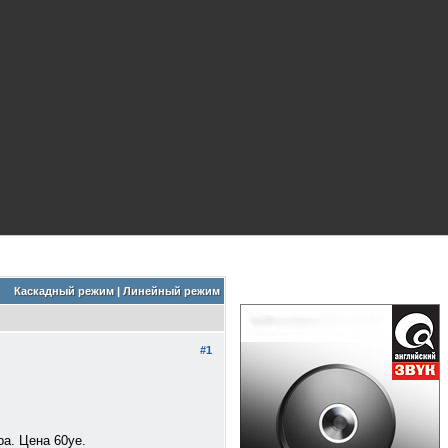
Каскадный режим
|
Линейный режим
#1
ра. Цена 60уе.