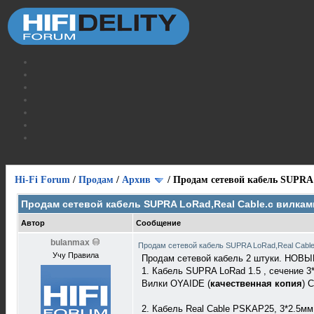
Hi-Fi Forum
/
Продам
/
Архив
/
Продам сетевой кабель SUPRA
Продам сетевой кабель SUPRA LoRad,Real Cable.с вилкам
Автор
Сообщение
bulanmax
Продам сетевой кабель SUPRA LoRad,Real Cabl
Учу Правила
Продам сетевой кабель 2 штуки. НОВЫ
1. Кабель SUPRA LoRad 1.5 , сечение 3*
Вилки OYAIDE (
качественная копия
) 
2. Кабель Real Cable PSKAP25, 3*2.5мм