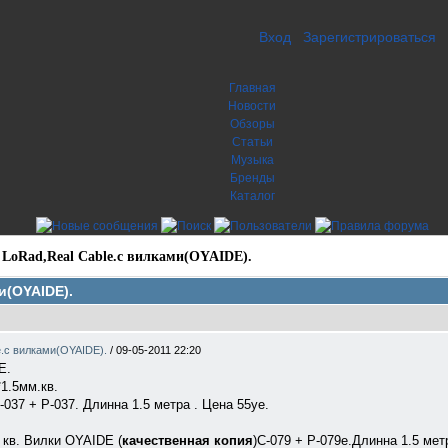
Вход
Зарегистрироваться
Главная
Новости
Обзоры
Статьи
Музыка
Бренды
Каталог
 LoRad,Real Cable.с вилками(OYAIDE).
и(OYAIDE).
e.с вилками(OYAIDE).
/
09-05-2011 22:20
Е.
1.5мм.кв.
C-037 + P-037. Длинна 1.5 метра . Цена 55уе.
 кв. Вилки OYAIDE (
качественная копия
)C-079 + P-079e.Длинна 1.5 мет