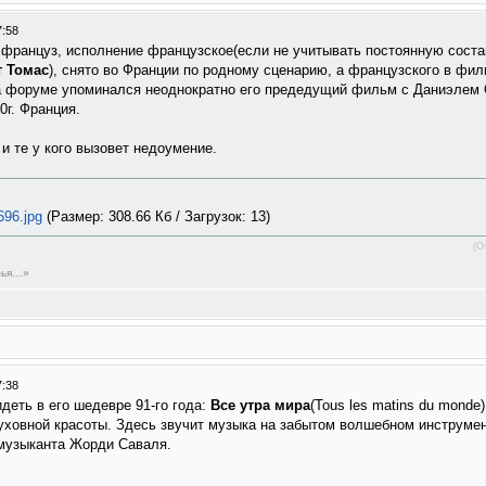
7:58
р француз, исполнение французское(если не учитывать постоянную сос
т Томас
), снято во Франции по родному сценарию, а французского в фил
а форуме упоминался неоднократно его предедущий фильм с Даниэлем
10г. Франция.
и те у кого вызовет недоумение.
696.jpg
(Размер: 308.66 Кб / Загрузок: 13)
(О
емья…»
7:38
деть в его шедевре 91-го года:
Все утра мира
(Tous les matins du monde)
уховной красоты. Здесь звучит музыка на забытом волшебном инструмен
 музыканта Жорди Саваля.