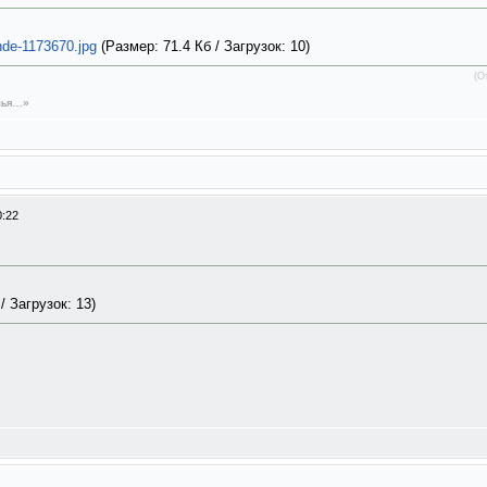
nde-1173670.jpg
(Размер: 71.4 Кб / Загрузок: 10)
(О
емья…»
0:22
/ Загрузок: 13)