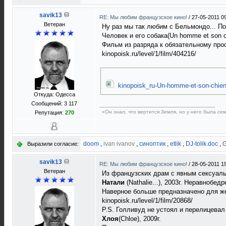
savik13
RE: Мы любим французское кино!
/
27-05-2011 0
Ветеран
Ну раз мы так любим с Бельмондо... П
Человек и его собака(Un homme et son ch
Фильм из разряда к обязательному прос
kinopoisk.ru/level/1/film/404216/
kinopoisk_ru-Un-homme-et-son-chien
Откуда: Одесса
Сообщений: 3 117
«Он знал, что вертится Земля, но у него была с
Репутация:
270
doom
,
ivan ivanov
,
синоптик
,
etlik
,
DJ-tolik.doc
,
G
Выразили согласие:
savik13
RE: Мы любим французское кино!
/
28-05-2011 1
Ветеран
Из французских драм с явным сексуал
Натали
(Nathalie...), 2003г. Неравно
Наверное больше предназначено для же
kinopoisk.ru/level/1/film/20868/
P.S. Голливуд не устоял и перелицева
Хлоя
(Chloe), 2009г.