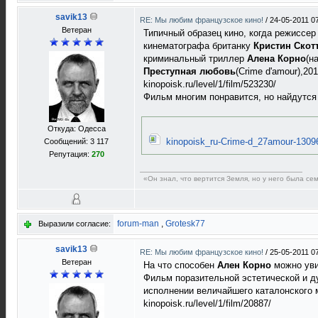
savik13
RE: Мы любим французское кино!
/
24-05-2011 0
Ветеран
Типичный образец кино, когда режиссе
кинематографа британку
Кристин Скот
криминальный триллер
Алена Корно
(н
Преступная любовь
(Crime d'amour),20
kinopoisk.ru/level/1/film/523230/
Фильм многим понравится, но найдутся 
Откуда: Одесса
kinopoisk_ru-Crime-d_27amour-1309
Сообщений: 3 117
Репутация:
270
«Он знал, что вертится Земля, но у него была с
forum-man
,
Grotesk77
Выразили согласие:
savik13
RE: Мы любим французское кино!
/
25-05-2011 0
Ветеран
На что способен
Ален Корно
можно уви
Фильм поразительной эстетической и д
исполнении величайшего каталонского
kinopoisk.ru/level/1/film/20887/