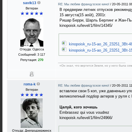
savik13
RE: Мы любим французское кино!
/
20-05-2011 0
Ветеран
В предверии летних отпусков рекоменд
15 августа(15 août), 2001г.
Ришар Берри, Шарль Берлинг и Жан-Пье
kinopoisk.ru/level/1/film/14345/
kinopoisk_ru-15-ao_26_23251_3Bt-4
Откуда: Одесса
kinopoisk_ru-15-ao_26_23251_3Bt-1
Сообщений: 3 117
Репутация:
270
«Он знал, что вертится Земля, но у него была с
roma-k
RE: Мы любим французское кино!
/
20-05-2011 1
Ветеран
вставлюи свои 5 коп, уже давненько уп
великолепный подбор актеров у руля
Целуй, кого хочешь
Embrassez qui vous voudrez
kinopoisk.ru/level/1/film/24966/
Откуда: Днепродзержинск