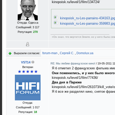
kinopoisk.ru/level/1/film/134724/
kinopoisk_ru-Les-parrains-434163.jp
Откуда: Одесса
kinopoisk_ru-Les-parrains-359983.jp
Сообщений: 3 117
Репутация:
270
«Он знал, что вертится Земля, но у него была с
forum-man
,
Сергей C.
,
Domolux.ua
Выразили согласие:
VST14
RE: Мы любим французское кино!
/
19-05-2011 1
Ветеран
Я б отметил 2 французских фильма име
Они поженились, и у них было много
kinopoisk.ru/level/1/film/77436/
Два дня в Париже
kinopoisk.ru/level/1/film/261073/kill_vote/o
Я б все же разделял кино, снятое фран
Откуда:
Сообщений: 1 017
Репутация:
18