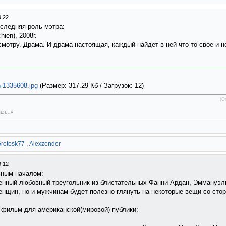
9:22
оследняя роль мэтра:
ien), 2008г.
мотру. Драма. И драма настоящая, каждый найдет в ней что-то свое и 
-1335608.jpg
(Размер: 317.29 Кб / Загрузок: 12)
(О
емья…»
rotesk77
,
Alexzender
9:12
ьным началом:
бедренный любовный треугольник из блистательных Фанни Ардан, Эммануэ
нщин, но и мужчинам будет полезно глянуть на некоторые вещи со сто
л фильм для американской(мировой) публики: