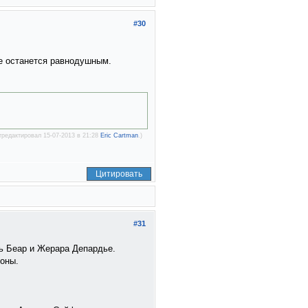
#30
не останется равнодушным.
тредактировал 15-07-2013 в 21:28
Eric Cartman
.)
Цитировать
#31
ль Беар и Жерара Депардье.
роны.