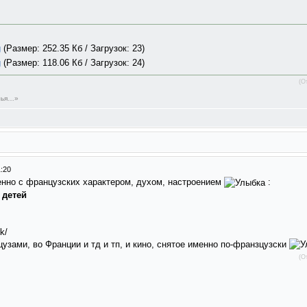
g
(Размер: 252.35 Кб / Загрузок: 23)
g
(Размер: 118.06 Кб / Загрузок: 24)
(О
емья…»
1:20
нно с французских характером, духом, настроением
:
 детей
k/
цузами, во Франции и тд и тп, и кино, снятое именно по-франзцузски
(О