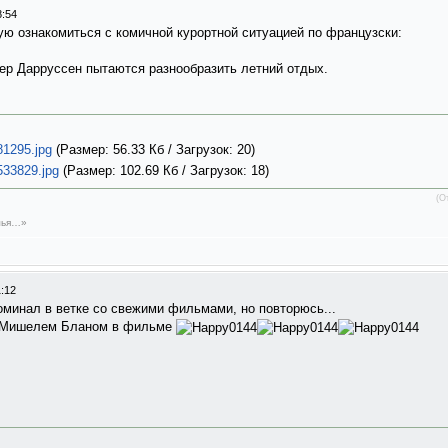
8:54
ую ознакомиться с комичной курортной ситуацией по французски:
р Дарруссен пытаются разнообразить летний отдых.
81295.jpg
(Размер: 56.33 Кб / Загрузок: 20)
533829.jpg
(Размер: 102.69 Кб / Загрузок: 18)
(О
емья…»
1:12
оминал в ветке со свежими фильмами, но повторюсь...
 с Мишелем Бланом в фильме