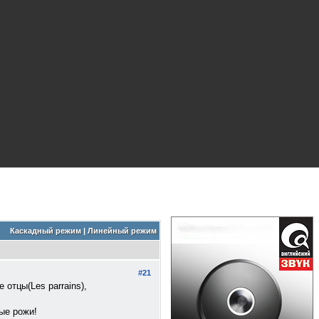
Каскадный режим
|
Линейный режим
#21
отцы(Les parrains),
ые рожи!