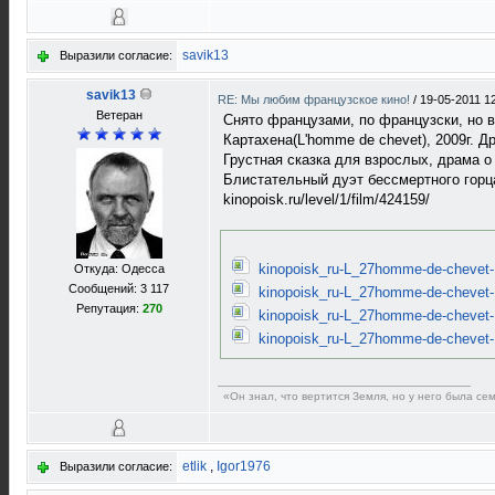
savik13
Выразили согласие:
savik13
RE: Мы любим французское кино!
/
19-05-2011 1
Ветеран
Снято французами, по французски, но 
Картахена(L'homme de chevet), 2009г. Д
Грустная сказка для взрослых, драма о
Блистательный дуэт бессмертного гор
kinopoisk.ru/level/1/film/424159/
kinopoisk_ru-L_27homme-de-chevet-
Откуда: Одесса
Сообщений: 3 117
kinopoisk_ru-L_27homme-de-chevet-
Репутация:
270
kinopoisk_ru-L_27homme-de-chevet-
kinopoisk_ru-L_27homme-de-chevet-
«Он знал, что вертится Земля, но у него была с
etlik
,
Igor1976
Выразили согласие: