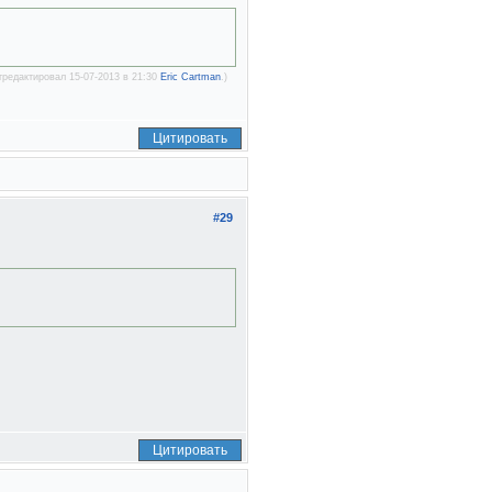
тредактировал 15-07-2013 в 21:30
Eric Cartman
.)
Цитировать
#29
Цитировать