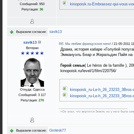
kinopoisk.ru-Embrassez-qui-vous-vo
Сообщений: 950
Репутация:
36
savik13
Выразили согласие:
savik13
RE: Мы любим французское кино!
/
21-05-2011 1
Ветеран
Драма, история кабаре «Голубой попуга
Эммануэль Беар и Жеральдин Пайя на о
Герой семьи
( Le héros de la famille ), 20
kinopoisk.ru/level/1/film/220756/
kinopoisk_ru-Le-h_26_23233_3Bros-de
Откуда: Одесса
Сообщений: 3 117
kinopoisk_ru-Le-h_26_23233_3Bros-de
Репутация:
270
«Он знал, что вертится Земля, но у него была с
Grotesk77
Выразили согласие: