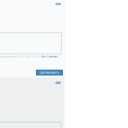
#24
тредактировал 15-07-2013 в 21:32
Eric Cartman
.)
Цитировать
#25