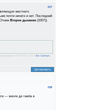
#27
тавляющую местного
ьме почти ничего и нет. Последний
 Отоем
Второе дыхание
(2007)).
тредактировал 15-07-2013 в 21:31
Eric Cartman
.)
Цитировать
#28
.
те — виоле де гамба в