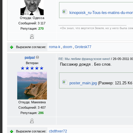
kinopoisk_ru-Tous-les-matins-du-mo
Откуда: Одесса
Сообщений: 3 117
«Он знал, что вертится Земля, но у него была с
Репутация:
270
roma-k
,
doom
,
Grotesk77
Выразили согласие:
palpal
RE: Мы любим французское кино!
/
26-05-2011 0
Ветеран
Пассажир дождя . Без слов.
poster_main.jpg
(Размер: 121.25 Кб 
Откуда: Макеевка
Сообщений: 3 407
Репутация:
286
cbdthxer72
Выразили согласие: