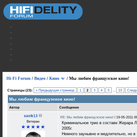
Hi-Fi Forum
/
Видео
/
Кино
/
Мы любим французское кино!
Страницы (23):
« Предыдущая страница
1
2
3
4
5
...
23
Следу
Мы любим французское кино!
Автор
Сообщение
savik13
RE: Мы любим французское кино!
/
19-05-2011 0
Ветеран
Криминальное трио в составе Жерара Л
2005г.
Немного заунывно и медлительно, но в