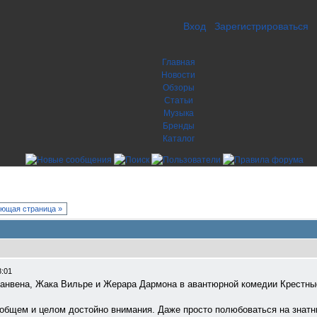
Вход
Зарегистрироваться
Главная
Новости
Обзоры
Статьи
Музыка
Бренды
Каталог
ющая страница »
8:01
анвена, Жака Вильре и Жерара Дармона в авантюрной комедии Крестные 
 общем и целом достойно внимания. Даже просто полюбоваться на знатн