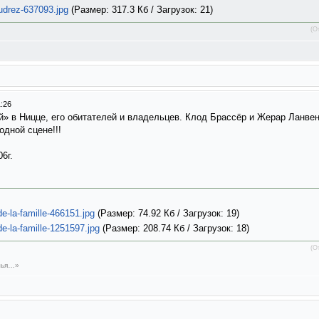
udrez-637093.jpg
(Размер: 317.3 Кб / Загрузок: 21)
(О
1:26
й» в Ницце, его обитателей и владельцев. Клод Брассёр и Жерар Ланвен
дной сцене!!!
06г.
-la-famille-466151.jpg
(Размер: 74.92 Кб / Загрузок: 19)
-la-famille-1251597.jpg
(Размер: 208.74 Кб / Загрузок: 18)
(О
емья…»