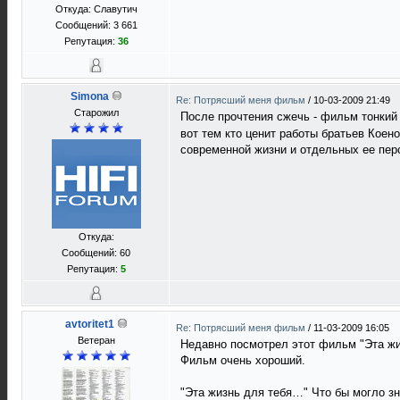
Откуда: Славутич
Сообщений: 3 661
Репутация:
36
Simona
Re: Потрясший меня фильм
/
10-03-2009 21:49
Старожил
После прочтения сжечь - фильм тонкий 
вот тем кто ценит работы братьев Коен
современной жизни и отдельных ее пе
Откуда:
Сообщений: 60
Репутация:
5
avtoritet1
Re: Потрясший меня фильм
/
11-03-2009 16:05
Ветеран
Недавно посмотрел этот фильм "Эта жизн
Фильм очень хороший.
"Эта жизнь для тебя…" Что бы могло зн