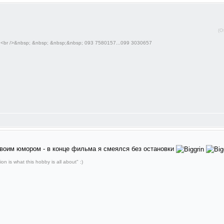
(О
..<br />&nbsp; &nbsp; &nbsp;&nbsp; 093 7580157...099 3030657
своим юмором - в конце фильма я смеялся без остановки
ion is what this hobby is all about" :)