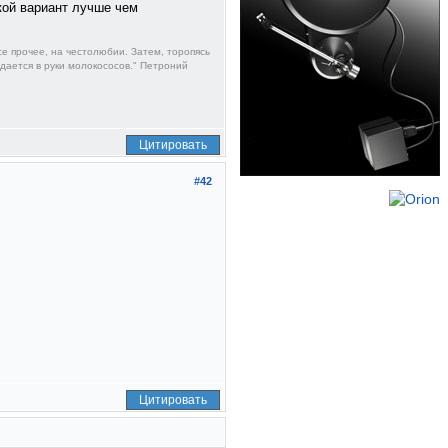
чкой вариант лучше чем
е прочее, на честолюбии. Затем, торопясь
тдается в руки молокососов." Петроний
Цитировать
#42
Цитировать