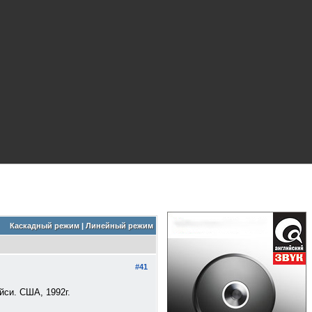
Каскадный режим
|
Линейный режим
#41
си. США, 1992г.