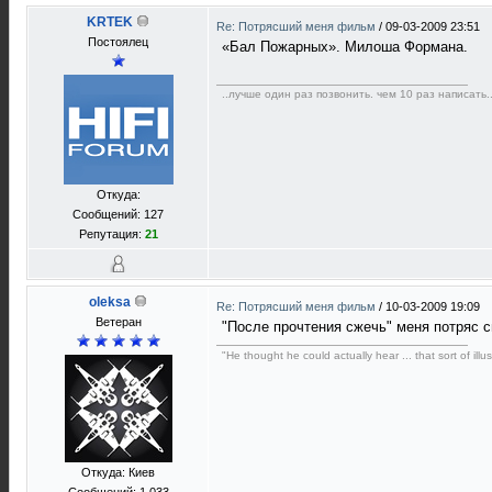
KRTEK
Re: Потрясший меня фильм
/
09-03-2009 23:51
Постоялец
«Бал Пожарных». Милоша Формана.
..лучше один раз позвонить. чем 10 раз написать
Откуда:
Сообщений: 127
Репутация:
21
oleksa
Re: Потрясший меня фильм
/
10-03-2009 19:09
Ветеран
"После прочтения сжечь" меня потряс 
"He thought he could actually hear ... that sort of illus
Откуда: Киев