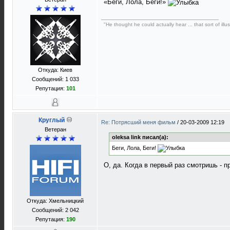
«Беги, Лола, Беги!»
"He thought he could actually hear ... that sort of illus
Откуда: Киев
Сообщений: 1 033
Репутация:
101
Круглый
Re: Потрясший меня фильм
/
20-03-2009 12:19
Ветеран
oleksa link писал(а):
Беги, Лола, Беги!
О, да. Когда в первый раз смотришь - п
Откуда: Хмельницкий
Сообщений: 2 042
Репутация:
190