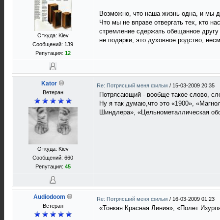
Возможно, что наша жизнь одна, и мы до
Что мы не вправе отвергать тех, кто н
стремление сдержать обещанное другу с
Откуда: Kiev
не подарки, это духовное родство, не
Сообщений: 139
Репутация:
12
Kator
Re: Потрясший меня фильм
/
15-03-2009 20:35
Ветеран
Потрясающий - вообще такое слово, сло
Ну я так думаю,что это «1900», «Магно
Шиндлера», «Цельнометаллическая обол
Откуда: Kiev
Сообщений: 660
Репутация:
45
Audiodoom
Re: Потрясший меня фильм
/
16-03-2009 01:23
Ветеран
«Тонкая Красная Линия», «Полет Изурпа