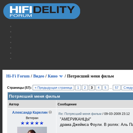
Hi-Fi Forum
/
Видео
/
Кино
/
Потрясший меня фильм
Страницы (57):
« Предыдущая страница
1
2
3
4
5
...
57
Следу
Потрясший меня фильм
Автор
Сообщение
Александр Карелин
Re: Потрясший меня фильм
/
09-03-2009 23:12
Ветеран
"АМЕРИКАНЦЫ"
драма Джеймса Фоули. В ролях: Аль Па