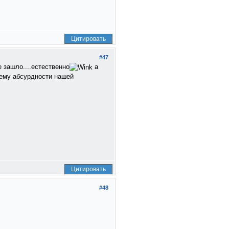
Цитировать
#47
 зашло....естественно
а
тему абсурдности нашей
Цитировать
#48