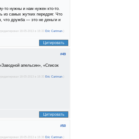
му-то нужны и нам нужен кто-то.
ь из самых жутких передряг. Что
, что дружба — это не деньги и
тредактировал 18-05-2013 в 16:33
Eric Cartman
.)
Цитировать
#49
 «Заводной апельсин», «Список
тредактировал 18-05-2013 в 16:35
Eric Cartman
.)
Цитировать
#50
тредактировал 18-05-2013 в 16:36
Eric Cartman
.)