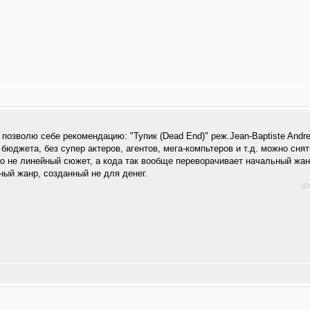
 позволю себе рекомендацию: "Тупик (Dead End)" реж.Jean-Baptiste Andre
бюджета, без супер актеров, агентов, мега-компьтеров и т.д. можно сня
ко не линейный сюжет, а кода так вообще переворачивает начальный жанр
ный жанр, созданный не для денег.
(О