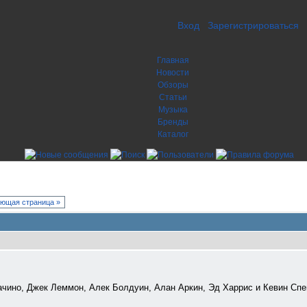
Вход
Зарегистрироваться
Главная
Новости
Обзоры
Статьи
Музыка
Бренды
Каталог
ющая страница »
чино, Джек Леммон, Алек Болдуин, Алан Аркин, Эд Харрис и Кевин Спей