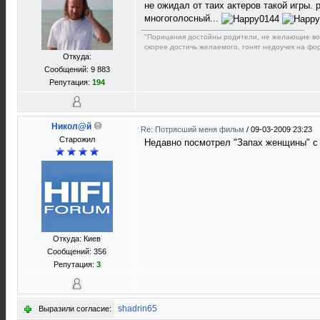
не ожидал от таих актеров такой игры.
многоголосный...
"Порицания достойны родители, не желающие восп
скорее достичь желаемого, гонят недоучек на фор
Откуда:
Сообщений: 9 883
Репутация:
194
Никол@й
Re: Потрясший меня фильм
/
09-03-2009 23:23
Старожил
Недавно посмотрел "Запах женщины" с 
Откуда: Киев
Сообщений: 356
Репутация:
3
shadrin65
Выразили согласие: