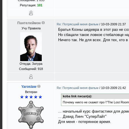
Сообщений: 1 033
Репутация:
101
Пантелеймон
Re: Потрясший меня фильм
/
10-03-2009 21:37
Учу Правила
Братья Коэны шедевра в этот раз не соз
Но сбацали такое ловкое стебаловце н
Ничего так. Не для всех. Для тех, кто 
Откуда: Затура
Сообщений: 918
Yaroslaw
Re: Потрясший меня фильм
/
10-03-2009 21:42
Ветеран
koba link писал(а):
Почему никто не скажет про \"The Lost Room\
... начальный курс фантастики для дом
... Дэвид Линч "СуперЛайт"
Для меня - потерянное время.