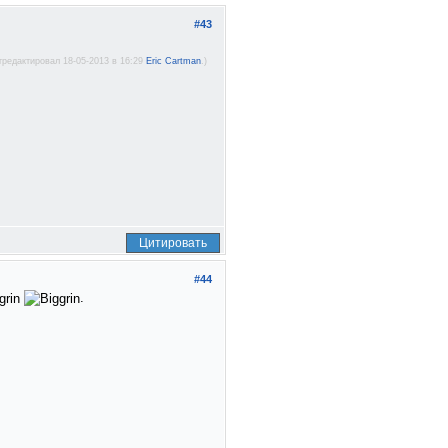
#43
тредактировал 18-05-2013 в 16:29
Eric Cartman
.)
Цитировать
#44
.