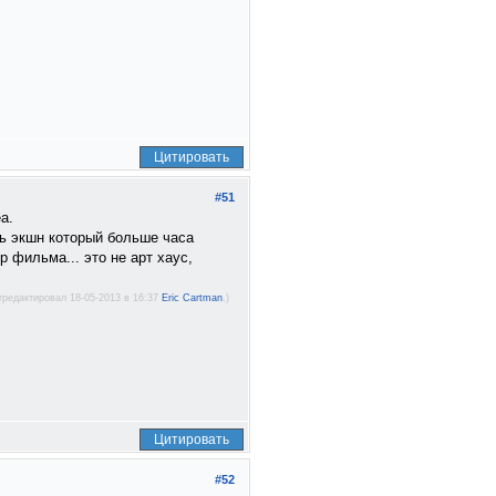
Цитировать
#51
a.
ть экшн который больше часа
 фильма... это не арт хаус,
тредактировал 18-05-2013 в 16:37
Eric Cartman
.)
Цитировать
#52