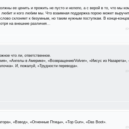
лжны ее ценить и прожить не пусто и нелепо, а с верой в то, что мы ко
ас любит и кого любим мы. Что взаимная поддержка порою может выручит
лово склоняет к безумным, но таким нужным поступкам. В конце-концов
смотря на внешние различия…
(О
жное что ли, ответственное.
лия», «Ангелы в Америке», «Возвращение/Volver», «Иисус из Назарета»,
очка». И, пожалуй, «Трудности перевода».
(О
тора», «Взвод», «Огненные Птицы», «Top Gun», «Das Boot».
(О