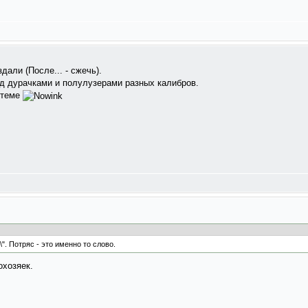
дали (После... - сжечь).
ад дурачками и полулузерами разных калибров.
в теме
". Потряс - это именно то слово.
охозяек.