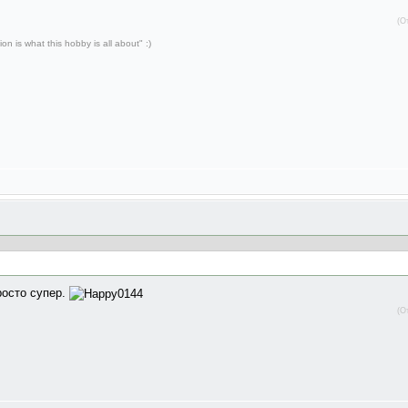
(О
ion is what this hobby is all about" :)
росто супер.
(О