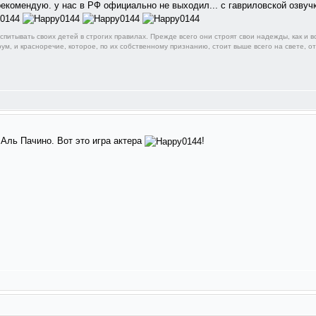
 рекомендую. у нас в РФ официально не выходил... с гавриловской озву
итывать своих детей в строгих правилах. Прежде всего они строят свои надежды, как и вс
ум, и красноречие, которое, по их собственному признанию, стоит выше всего на свете, о
Аль Пачино. Вот это игра актера
!