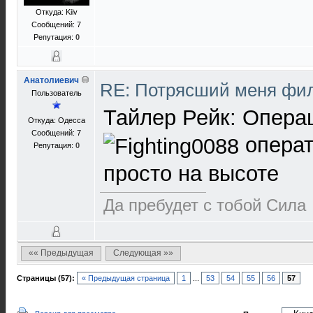
Откуда: Kiiv
Сообщений: 7
Репутация:
0
Анатолиевич
RE: Потрясший меня ф
Пользователь
Тайлер Рейк: Опера
Откуда: Одесса
Сообщений: 7
операт
Репутация:
0
просто на высоте
Да пребудет с тобой Сила
«« Предыдущая
Следующая »»
Страницы (57):
« Предыдущая страница
1
...
53
54
55
56
57