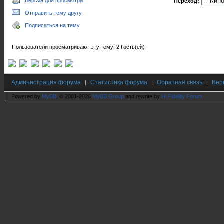
Версия для просмотра
Переход:
Отправить тему другу
Подписаться на тему
Пользователи просматривают эту тему: 2 Гость(ей)
Администрация форума
Статистика форума
Обратная связь
Вер
|
|
|
Powered by
MyBB
, © 2001-2026
MyBB Group
and rewrite by
Hi Fidelity Forum