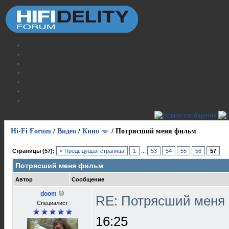
Hi-Fi Forum
/
Видео
/
Кино
/
Потрясший меня фильм
Страницы (57):
« Предыдущая страница
1
...
53
54
55
56
57
Потрясший меня фильм
Автор
Сообщение
doom
RE: Потрясший мен
Специалист
16:25