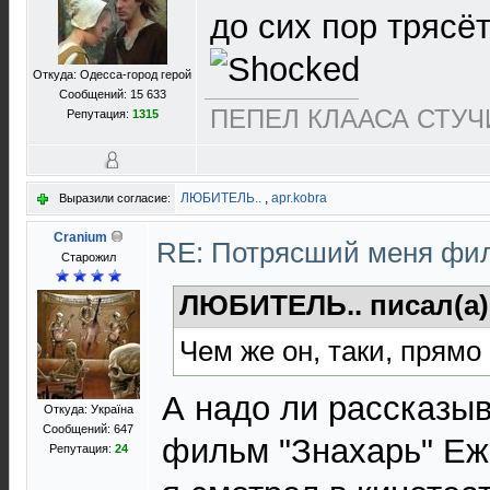
до сих пор трясёт
Откуда: Одесса-город герой
Сообщений: 15 633
ПЕПЕЛ КЛААСА СТУЧИ
Репутация:
1315
ЛЮБИТЕЛЬ..
,
apr.kobra
Выразили согласие:
Cranium
RE: Потрясший меня ф
Старожил
ЛЮБИТЕЛЬ.. писал(а
Чем же он, таки, прямо
А надо ли рассказыв
Откуда: Україна
Сообщений: 647
фильм "Знахарь" Еж
Репутация:
24