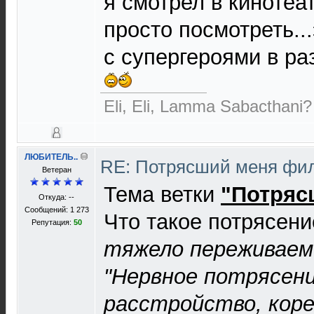
я смотрел в кинотеа
просто посмотреть..
с супергероями в ра
Eli, Eli, Lamma Sabacthani?
ЛЮБИТЕЛЬ..
RE: Потрясший меня ф
Ветеран
Тема ветки
"Потряс
Откуда: --
Сообщений: 1 273
Что такое потрясен
Репутация:
50
тяжело переживаем
"Нервное потрясени
расстройство, коре