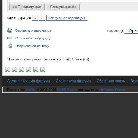
«« Предыдущая
Следующая »»
Страницы (2):
1
2
Следующая страница »
Версия для просмотра
Переход:
Отправить тему другу
Подписаться на тему
Пользователи просматривают эту тему: 1 Гость(ей)
Администрация форума
Статистика форума
Обратная связь
Вер
|
|
|
Powered by
MyBB
, © 2001-2026
MyBB Group
and rewrite by
Hi Fidelity Forum