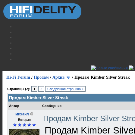
Hi-Fi Forum
/
Продам
/
Архив
/
Продам Kimber Silver Streak
Страницы (2):
1
2
Следующая страница »
Продам Kimber Silver Streak
Автор
Сообщение
михаил
Продам Kimber Silver Str
Ветеран
Продам Kimber Silver