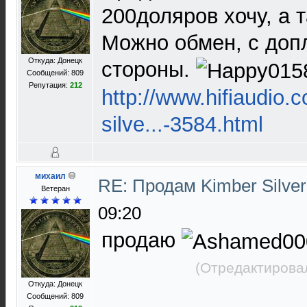
200доляров хочу, а 
Можно обмен, с доп
Откуда: Донецк
стороны.
Сообщений: 809
Репутация:
212
http://www.hifiaudio.
silve...-3584.html
михаил
RE: Продам Kimber Silver
Ветеран
09:20
продаю
(Отредактировал
Откуда: Донецк
Сообщений: 809