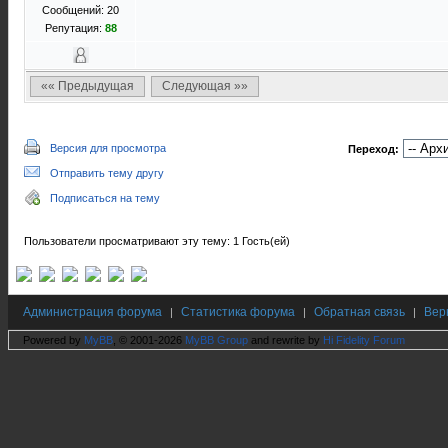
Сообщений: 20
Репутация:
88
«« Предыдущая
Следующая »»
Версия для просмотра
Переход:
Отправить тему другу
Подписаться на тему
Пользователи просматривают эту тему: 1 Гость(ей)
Администрация форума
Статистика форума
Обратная связь
Вер
|
|
|
Powered by
MyBB
, © 2001-2026
MyBB Group
and rewrite by
Hi Fidelity Forum