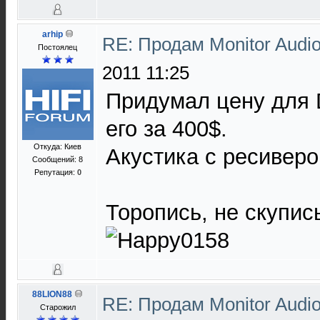
arhip
RE: Продам Monitor Audi
Постоялец
2011 11:25
Придумал цену для 
его за 400$.
Откуда: Киев
Акустика с ресивер
Сообщений: 8
Репутация:
0
Торопись, не скупис
88LION88
RE: Продам Monitor Audi
Старожил