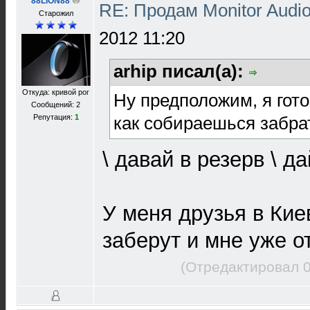
88LION88
RE: Продам Monitor Audi
Старожил
2012 11:20
arhip писал(а):
Откуда: кривой рог
Ну предположим, я гото
Сообщений: 2
как собираешься забра
Репутация:
1
\ давай в резерв \ д
У меня друзья в Кие
заберут и мне уже о
(Отредактировал 0