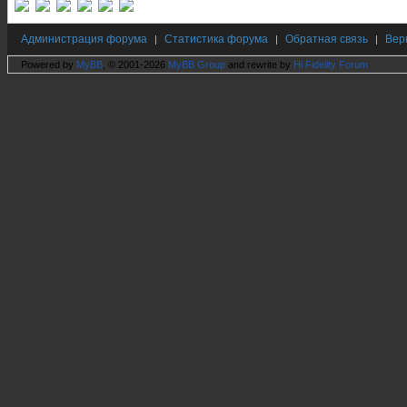
Администрация форума
Статистика форума
Обратная связь
Вер
|
|
|
Powered by
MyBB
, © 2001-2026
MyBB Group
and rewrite by
Hi Fidelity Forum