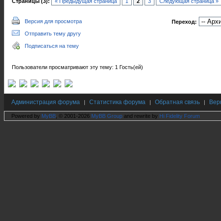
Страницы (3):
« Предыдущая страница
1
2
3
Следующая страница »
Версия для просмотра
Переход:
Отправить тему другу
Подписаться на тему
Пользователи просматривают эту тему: 1 Гость(ей)
Администрация форума
Статистика форума
Обратная связь
Вер
|
|
|
Powered by
MyBB
, © 2001-2026
MyBB Group
and rewrite by
Hi Fidelity Forum