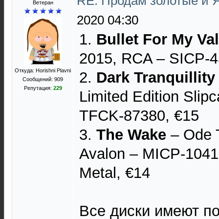
RE: Продам золотые и 
Ветеран
2020 04:30
1.
Bullet For My Va
2015, RCA ‎– SICP-4
Откуда: Horishni Plavni
2.
Dark Tranquillity
Сообщений: 909
Репутация:
229
Limited Edition Slipc
TFCK-87380, €15
3.
The Wake
‎– Ode 
Avalon ‎– MICP-1041
Metal, €14
Все диски имеют п