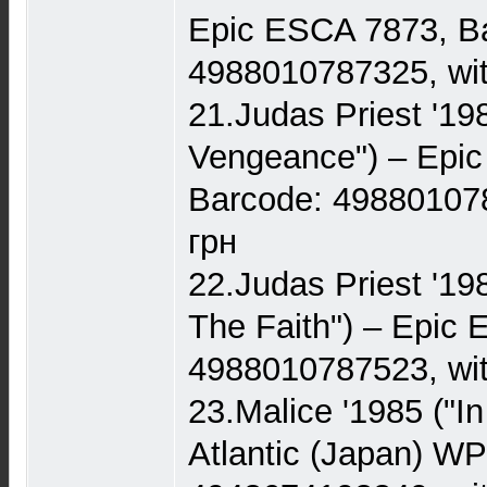
Epic ESCA 7873, B
4988010787325, wit
21.Judas Priest '19
Vengeance") – Epi
Barcode: 498801078
грн
22.Judas Priest '19
The Faith") – Epic
4988010787523, wit
23.Malice '1985 ("I
Atlantic (Japan) W