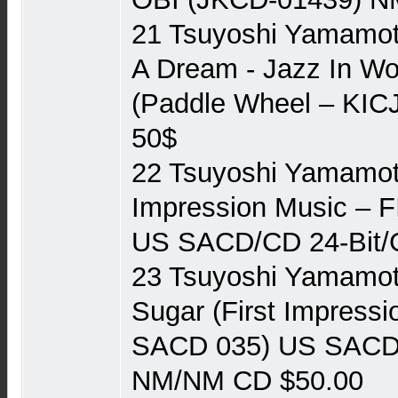
21 Tsuyoshi Yamamot
A Dream - Jazz In Wo
(Paddle Wheel ‎– KI
50$
22 Tsuyoshi Yamamoto 
Impression Music ‎–
US SACD/CD 24-Bit/G
23 Tsuyoshi Yamamoto
Sugar (First Impressi
SACD 035) US SACD-H
NM/NM CD $50.00