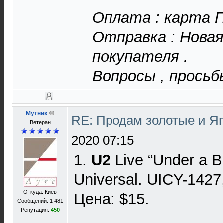
Оплата : карта П
Отправка : Новая
покупателя .
Вопросы , просьб
Мутник
RE: Продам золотые и Я
Ветеран
2020 07:15
1.
U2
Live “Under a B
Universal. UICY-1427
Откуда: Киев
Цена: $15.
Сообщений: 1 481
Репутация:
450