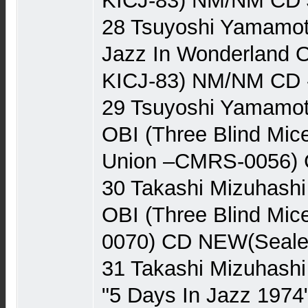
KICJ-83) NM/NM CD 
28 Tsuyoshi Yamamoto
Jazz In Wonderland O
KICJ-83) NM/NM CD 
29 Tsuyoshi Yamamoto
OBI (Three Blind Mic
Union ‎–CMRS-0056)
30 Takashi Mizuhashi
OBI (Three Blind Mic
0070) CD NEW(Seale
31 Takashi Mizuhashi 
"5 Days In Jazz 1974