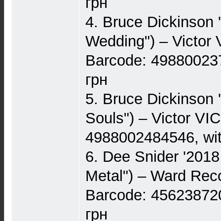
грн
4. Bruce Dickinson 
Wedding") – Victor
Barcode: 498800237
грн
5. Bruce Dickinson 
Souls") – Victor VI
4988002484546, wit
6. Dee Snider '2018
Metal") – Ward Re
Barcode: 456238720
грн