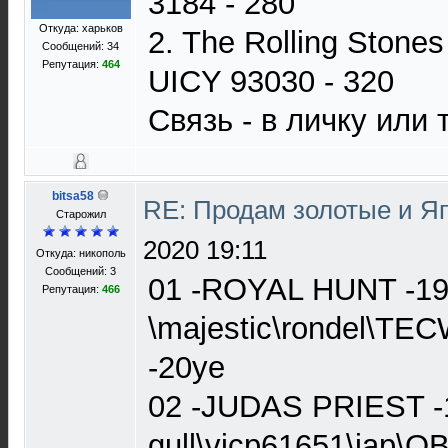
3184 - 280
Откуда: харьков
2. The Rolling Stones
Сообщений: 34
Репутация:
464
UICY 93030 - 320
Связь - в личку или
bitsa58
RE: Продам золотые и Я
Старожил
2020 19:11
Откуда: никополь
Сообщений: 3
01 -ROYAL HUNT -199
Репутация:
466
\majestic\rondel\TEC
-20уе
02 -JUDAS PRIEST -
gull\vicp61651\jap\OB