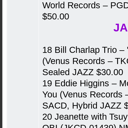
World Records ‎– P
$50.00
JA
18 Bill Charlap Trio ‎
(Venus Records ‎– T
Sealed JAZZ $30.00
19 Eddie Higgins ‎– 
You (Venus Records 
SACD, Hybrid JAZZ 
20 Jeanette with Tsu
OBI (JKCD-01439) N