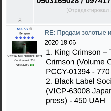
0503165028 / 097417
(Отредактировал 
555-777
RE: Продам золотые 
Ветеран
2020 18:06
1. King Crimson ‎– 
Откуда: UA | Horishni Plavni
Crimson (Volume 
Сообщений: 351
Репутация:
185
PCCY-01394 - 77
2. Black Label Soci
(VICP-63008 Japan,
press) - 450 UAH