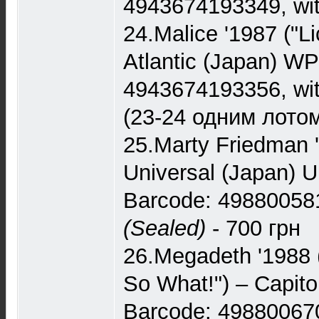
4943674193349, wit
24.Malice '1987 ("Li
Atlantic (Japan) W
4943674193356, wit
(23-24 одним лотом
25.Marty Friedman '
Universal (Japan)
Barcode: 49880058
(Sealed)
- 700 грн
26.Megadeth '1988 
So What!") – Capit
Barcode: 498800670