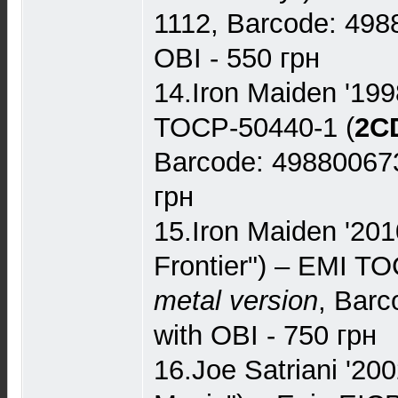
1112, Barcode: 498
OBI - 550 грн
14.Iron Maiden '1998
TOCP-50440-1 (
2C
Barcode: 498800673
грн
15.Iron Maiden '201
Frontier") – EMI 
metal version
, Bar
with OBI - 750 грн
16.Joe Satriani '200