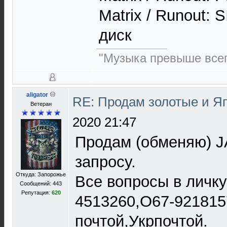
Matrix / Runout: 
диск
"Музыка превыше всег
aligator
RE: Продам золотые и Я
Ветеран
2020 21:47
Продам (обменяю) J
запросу.
Откуда: Запорожье
Все вопросы в личку
Сообщений: 443
Репутация:
620
4513260,О67-921815
почтой,Укрпочтой.