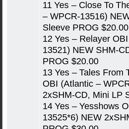
11 Yes ‎– Close To Th
‎– WPCR-13516) NEW
Sleeve PROG $20.00
12 Yes ‎– Relayer OBI
13521) NEW SHM-CD,
PROG $20.00
13 Yes ‎– Tales From
OBI (Atlantic ‎– WP
2xSHM-CD, Mini LP 
14 Yes ‎– Yesshows O
13525*6) NEW 2xSHM
PROG $30.00