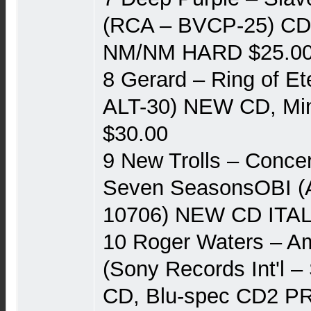
(RCA ‎– BVCP-25) CD 
NM/NM HARD $25.0
8 Gerard ‎– Ring of Et
ALT-30) NEW CD, Mi
$30.00
9 New Trolls ‎– Conce
Seven SeasonsOBI (A
10706) NEW CD ITA
10 Roger Waters ‎– 
(Sony Records Int'l 
CD, Blu-spec CD2 P