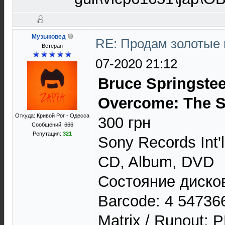
Музыковед
RE: Продам золотые
Ветеран
07-2020 21:12
Bruce Springstee
Overcome: The S
Откуда: Кривой Рог - Одесса
300 грн
Сообщений: 666
Репутация:
321
Sony Records Int'l
CD, Album, DVD
Состояние дисков
Barcode: 4 54736
Matrix / Runout: 