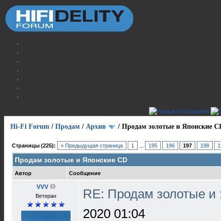
Hi-Fi Forum
/
Продам
/
Архив
/
Продам золотые и Японские C
Страницы (225):
« Предыдущая страница
1
...
195
196
197
198
1
Продам золотые и Японские CD
Автор
Сообщение
VVV
RE: Продам золотые и
Ветеран
2020 01:04