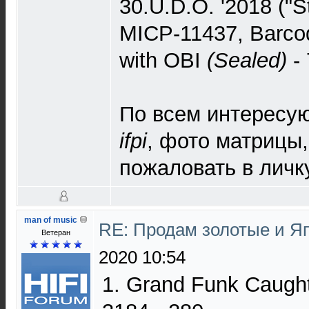
30.U.D.O. '2018 ("S
MICP-11437, Barco
with OBI
(Sealed)
- 
По всем интересу
ifpi
, фото матрицы,
пожаловать в личку
man of music
RE: Продам золотые и Я
Ветеран
2020 10:54
1. Grand Funk Caught