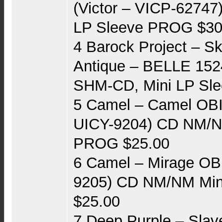
(Victor ‎– VICP-6274
LP Sleeve PROG $30
4 Barock Project ‎– Sk
Antique ‎– BELLE 15
SHM-CD, Mini LP Sl
5 Camel ‎– Camel OBI
UICY-9204) CD NM/N
PROG $25.00
6 Camel ‎– Mirage OB
9205) CD NM/NM Min
$25.00
7 Deep Purple ‎– Sla