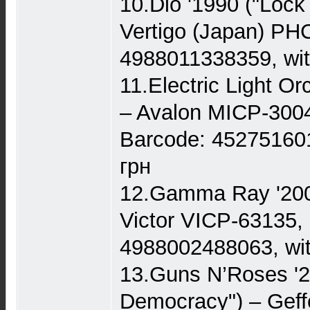
10.Dio '1990 ("Lock
Vertigo (Japan) PH
4988011338359, wit
11.Electric Light Or
– Avalon MICP-30
Barcode: 452751601
грн
12.Gamma Ray '2005
Victor VICP-63135,
4988002488063, wit
13.Guns N’Roses '2
Democracy") – Geff