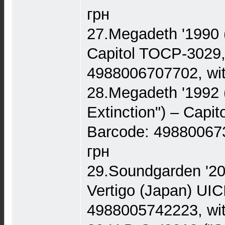
грн
27.Megadeth '1990 
Capitol TOCP-3029,
4988006707702, wit
28.Megadeth '1992
Extinction") – Capi
Barcode: 498800673
грн
29.Soundgarden '20
Vertigo (Japan) UIC
4988005742223, wit