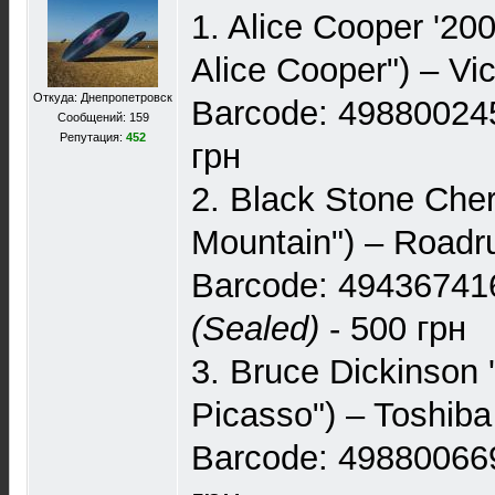
1. Alice Cooper '20
Alice Cooper") – Vi
Откуда: Днепропетровск
Barcode: 498800245
Сообщений: 159
Репутация:
452
грн
2. Black Stone Cher
Mountain") – Road
Barcode: 49436741
(Sealed)
- 500 грн
3. Bruce Dickinson 
Picasso") – Toshib
Barcode: 498800669