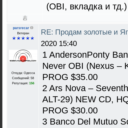
(OBI, вкладка и тд.)
parsrecar
RE: Продам золотые и Я
Ветеран
2020 15:40
1 AndersonPonty Band
Never OBI (Nexus ‎–
Откуда: Одесса
PROG $35.00
Сообщений: 58
Репутация:
156
2 Ars Nova ‎– Seventh
ALT-29) NEW CD, HQ
PROG $30.00
3 Banco Del Mutuo S