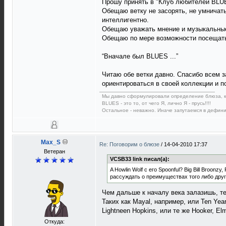
Прошу принять в "Клуб любителей BLU
Обещаю ветку не засорять, не умничать
интеллигентно.
Обещаю уважать мнение и музыкальные
Обещаю по мере возможности посещать
“Вначале был BLUES ...”
Читаю обе ветки давно. Спасибо всем 
ориентироваться в своей коллекции и п
Мы давно сформулировали определение блюза, к
BLUES - это то, от чего Я, лично Я - прусь!!!!
Остальное - неважно. Иначе запутаемся в дефиниц
Max_S
Re: Поговорим о блюзе
/
14-04-2010 17:37
Ветеран
VCSB33 link писал(а):
A Howlin Wolf с его Spoonful? Big Bill Broonz
рассуждать о преимуществах того либо друго
Чем дальше к началу века залазишь, т
Таких как Mayal, например, или Ten Yea
Lightneen Hopkins, или те же Hooker, E
Откуда: