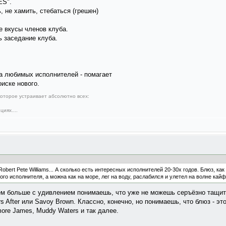
ES".
, не хамить, стебаться (грешен)
 вкусы членов клуба.
 заседание клуба.
за любимых исполнителей - помагает
оиске нового.
оторое устраивает абсолютно всех:
иях....
y, Robert Pete Williams... А сколько есть интересных исполнителей 20-30х годов. Блюз, к
го исполнителя, а можна как на море, лег на воду, раслабился и улетел на волне кайф
ем больше с удивлением понимаешь, что уже не можешь серъёзно тащить
rs After или Savoy Brown. Классно, конечно, но понимаешь, что блюз - э
lmore James, Muddy Waters и так далее.