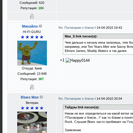
Сообщений: 620
Репутация:
184
Михайло
Re: Поговорим о блюзе
/
14-04-2010 19:43
HI-FI GURU
Max_S link писал(а):
Чем дальше к началу века залазишь, тем бо
например, или Ten Years After или Savoy Bro
Elmore James, Muddy Waters и так далее.
+1
Откуда: Киев
Сообщений: 13 848
Репутация:
387
Blues Man
Re: Поговорим о блюзе
/
14-04-2010 20:04
Ветеран
Тайдзы link писал(а):
Никак не мог определиться на какой ветке за
\"Поговорим о блюзе...\" как то ближе и пон
Rock. Слушая Blues часто пробивает на \"ск
Заявление