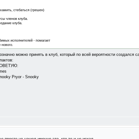
 хамить, стебаться (грешен)
сы членов клуба.
едание клуба.
бимых исполнителей - помагает
 нового.
значно можно принять в клуб, который по всей вероятности создался са
пактов:
 СОВЕТУЮ:
imes
nooky Pryor - Snooky
ще просто не нашел именно это, кто то и не искал.