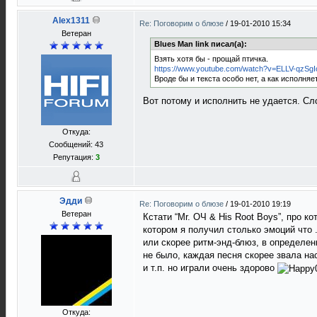
Alex1311
Re: Поговорим о блюзе
/
19-01-2010 15:34
Ветеран
Blues Man link писал(а):
Взять хотя бы - прощай птичка.
https://www.youtube.com/watch?v=ELLV-qzSgI
Вроде бы и текста особо нет, а как исполняе
Вот потому и исполнить не удается. Сло
Откуда:
Сообщений: 43
Репутация:
3
Эдди
Re: Поговорим о блюзе
/
19-01-2010 19:19
Ветеран
Кстати “Mr. ОЧ & His Root Boys”, про 
котором я получил столько эмоций что 
или скорее ритм-энд-блюз, в определен
не было, каждая песня скорее звала на
и т.п. но играли очень здорово
Откуда: