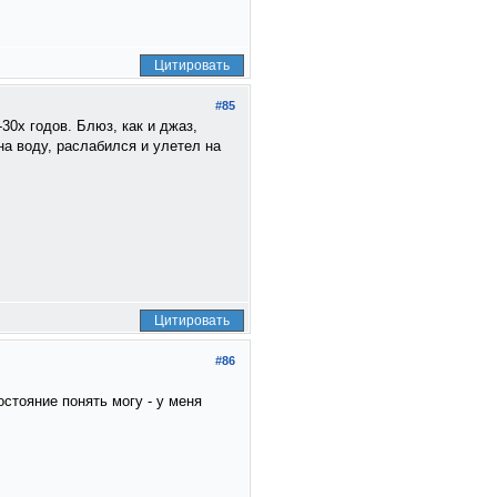
Цитировать
#85
-30х годов. Блюз, как и джаз,
на воду, раслабился и улетел на
Цитировать
#86
остояние понять могу - у меня