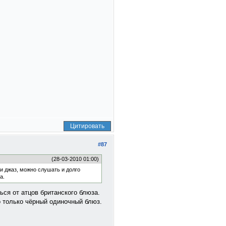
Цитировать
#87
(28-03-2010 01:00)
ак и джаз, можно слушать и долго
а.
ся от атцов британского блюза.
то только чёрный одиночный блюз.