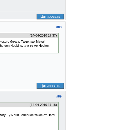
Цитировать
#88
(14-04-2010 17:37)
ского блюза. Таких как Mayal,
htneen Hopkins, или те же Hooker,
Цитировать
#89
(14-04-2010 17:18)
огу - у меня наверное такое от Hard-