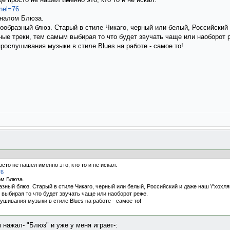
nel=76
аналом Блюза.
образный блюз. Старый в стиле Чикаго, черный или белый, Российский 
иные треки, тем самым выбирая то что будет звучать чаще или наоборот 
рослушивания музыки в стиле Blues на работе - самое то!
осто не нашел именно это, кто то и не искал.
76
ом Блюза.
зный блюз. Старый в стиле Чикаго, черный или белый, Российский и даже наш \"хохляц
 выбирая то что будет звучать чаще или наоборот реже.
ушивания музыки в стиле Blues на работе - самое то!
 нажал- "Блюз" и уже у меня играет-: