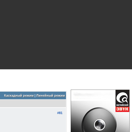
Каскадный режим
|
Линейный режим
#81