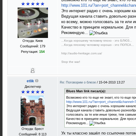
http://www.101.ru/?an=port_channel&chan
Это интернет радио с очень хорошим к
Ведущая канала ставить довольно разно
ко всему, можно голосовать за те или 
Качество в принципе нормальное. Для п
Рекомендую...
...Когда хорошему человеку плохо - это БЛЮЗ...
Откуда: Киев
...Когда плохому человеку хорошо - это ПОПСА...
Сообщений: 179
Репутация:
154
http://audio-heritage.com.ua/
Stop the war!
etlik
Re: Поговорим о блюзе
/
15-04-2010 13:27
Диспетчер
Blues Man link писал(а):
Возможно кто то еще не знает, кто то еще пр
http://www.101.ru/?an=port_channel&channel=
Это интернет радио с очень хорошим канал
Ведущая канала ставить довольно разнообра
голосовать за те или иные треки, тем самым
Качество в принципе нормальное. Для просл
Рекомендую...
Откуда: Брест
Ух ты классно зашёл по ссылочке потом
Сообщений: 8 113