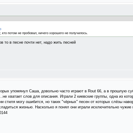
o
т, кто потом не пробовал, ничего хорошего не получилось.
в то в песне почти нет, надо жить песней
которых упомянул Саша, довольно часто играют в Rout 66, а в прошлую су
...не хватает слов для описания. Играли 2 киевские группы, одна из ко
ии стиля могу ошибится, но таких "чёрных" песен от которых слёзы наво
сладиться жизнью. Насколько я понял они играли исключительно чужие 