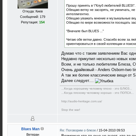
Прошу принять в \"Клуб любителей BLUES\".
Обещаю ветку не засорять, не умничать, не
Откуда: Киев
интеллигентно.
Сообщений: 179
Обещаю уважать мнение и музыкальные вку
Репутация:
154
Обещаю по мере возможности посещать зас
“Вначале был BLUES ...”
Читаю обе ветки давно. Спасибо всем за лю
ориентироваться в своей коллекции и поиске
Думаю что с таким заявлением Вас одно
Недавно прикупил несколько новых ком
Всем, и не только любителям Блюза,
Очень драйвовый - Anders Osborn-two t
А так же более классические вещи от S
Далее следует....
...Когда хорошему человеку плохо - это БЛЮЗ...
...Когда плохому человеку хорошо - это ПОПСА...
http://audio-heritage.com.ua/
Stop the war!
Blues Man
Re: Поговорим о блюзе
/
15-04-2010 09:53
Ветеран
Возможно кто то еще не знает, кто то е