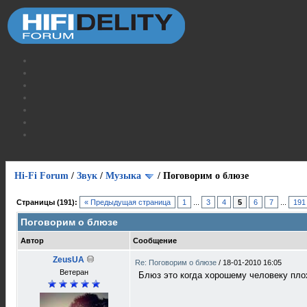
Hi-Fi Forum
/
Звук
/
Музыка
/
Поговорим о блюзе
Страницы (191):
« Предыдущая страница
1
...
3
4
5
6
7
...
191
Поговорим о блюзе
Автор
Сообщение
ZeusUA
Re: Поговорим о блюзе
/
18-01-2010 16:05
Ветеран
Блюз это когда хорошему человеку плох