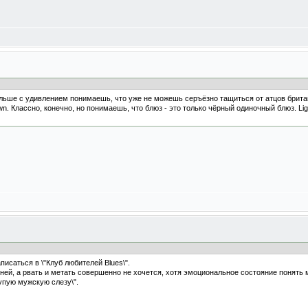
льше с удивлением понимаешь, что уже не можешь серъёзно тащиться от атцов британ
wn. Классно, конечно, но понимаешь, что блюз - это только чёрный одиночный блюз. Lig
писаться в \"Клуб любителей Blues\".
ятней, а рвать и метать совершенно не хочется, хотя эмоциональное состояние понять м
упую мужскую слезу\".