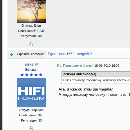
Откуда: Киев
Сообщений: 1 232
Репутация:
45
Egorr
,
nord1663
,
serg0603
Выразили согласие:
alex8
Re: Поговорим о блюзе
/
18-01-2010 16:09
Ветеран
ZeusUA link писал(а):
Блюз это когда хорошему человеку плохо, а
Ага, я уже об этом размышлял.
А когда плохому человеку плохо - это H
Откуда: Харьков
Сообщений: 346
Репутация:
33