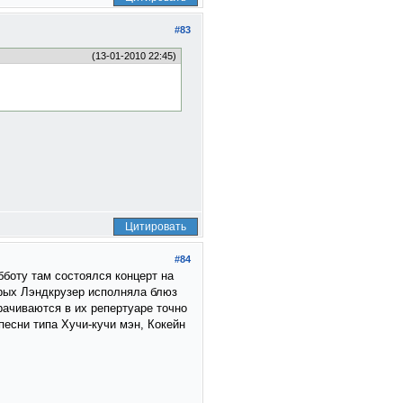
#83
(13-01-2010 22:45)
Цитировать
#84
бботу там состоялся концерт на
торых Лэндкрузер исполняла блюз
рачиваются в их репертуаре точно
песни типа Хучи-кучи мэн, Кокейн