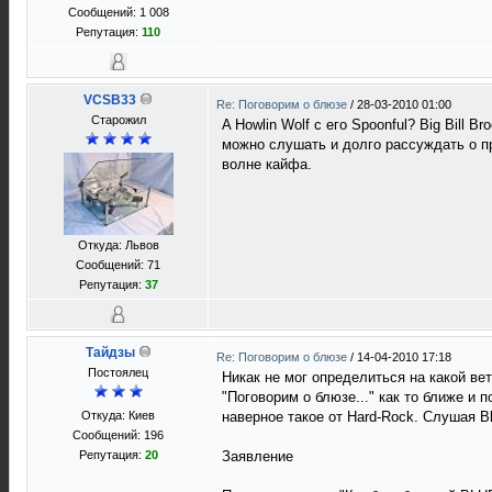
Сообщений: 1 008
Репутация:
110
VCSB33
Re: Поговорим о блюзе
/
28-03-2010 01:00
Старожил
A Howlin Wolf с его Spoonful? Big Bill B
можно слушать и долго рассуждать о пр
волне кайфа.
Откуда: Львов
Сообщений: 71
Репутация:
37
Тайдзы
Re: Поговорим о блюзе
/
14-04-2010 17:18
Постоялец
Никак не мог определиться на какой вет
"Поговорим о блюзе..." как то ближе и 
Откуда: Киев
наверное такое от Hard-Rock. Слушая B
Сообщений: 196
Репутация:
20
Заявление