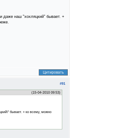
и даже наш "хохляцкий" бывает. +
реже.
Цитировать
#91
(15-04-2010 09:53)
кий\" бывает. + ко всему, можно