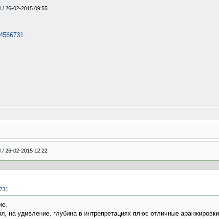
М
/
26-02-2015 09:55
t=4566731
М
/
26-02-2015 12:22
6731
ие.
ая, на удивление, глубина в интрепретациях плюс отличные аранжировки 