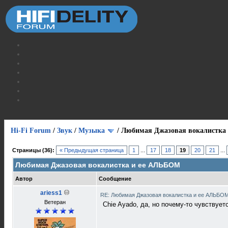
Hi-Fi Forum
/
Звук
/
Музыка
/
Любимая Джазовая вокалистка
Страницы (36):
« Предыдущая страница
1
...
17
18
19
20
21
...
Любимая Джазовая вокалистка и ее АЛЬБОМ
Автор
Сообщение
ariess1
RE: Любимая Джазовая вокалистка и ее АЛЬБО
Ветеран
Chie Ayado, да, но почему-то чувствуетс