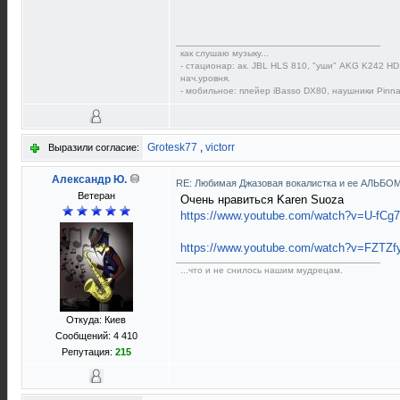
как слушаю музыку...
- стационар: ак. JBL HLS 810, "уши" AKG K242 HD,
нач.уровня.
- мобильное: плейер iBasso DX80, наушники Pinna
Grotesk77
,
victorr
Выразили согласие:
Александр Ю.
RE: Любимая Джазовая вокалистка и ее АЛЬБО
Ветеран
Очень нравиться Karen Suoza
https://www.youtube.com/watch?v=U-fCg
https://www.youtube.com/watch?v=FZTZf
...что и не снилось нашим мудрецам.
Откуда: Киев
Сообщений: 4 410
Репутация:
215