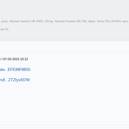
 усил. Harman Kardon HK 6500, CD-пр. Harman Kardon HD 760, (верт. Sony PS-LX150H, касс.д
cle P1.
М
/
07-03-2015 10:12
7dw...EFE89F8B55
ys8...ZTZfys837M