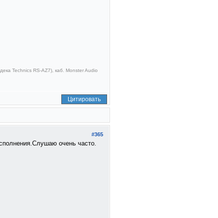
ека Technics RS-AZ7), каб. Monster Audio
Цитировать
#365
исполнения.Слушаю очень часто.