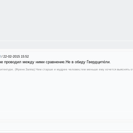
М
/
22-02-2015 15:52
е проводил между ними сравнение.Не в обиду Гвердците́ли.
рхитектуре. (Френк Заппа).Чем старше и мудрее человек,тем меньше ему хочется выяснять 