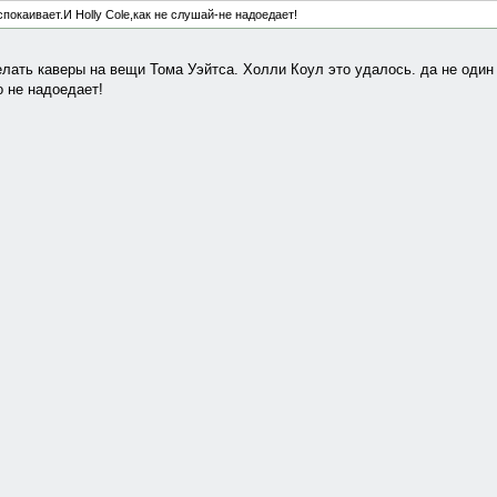
спокаивает.И Holly Cole,как не слушай-не надоедает!
лать каверы на вещи Тома Уэйтса. Холли Коул это удалось. да не один 
 не надоедает!