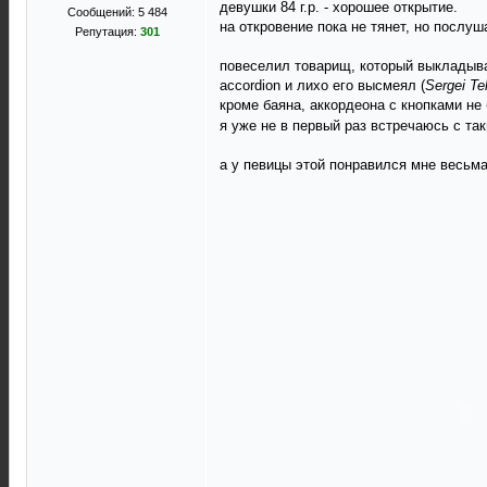
девушки 84 г.р. - хорошее открытие.
Сообщений: 5 484
на откровение пока не тянет, но послу
Репутация:
301
повеселил товарищ, который выкладыва
accordion и лихо его высмеял (
Sergei Te
кроме баяна, аккордеона с кнопками не 
я уже не в первый раз встречаюсь с та
а у певицы этой понравился мне весьма