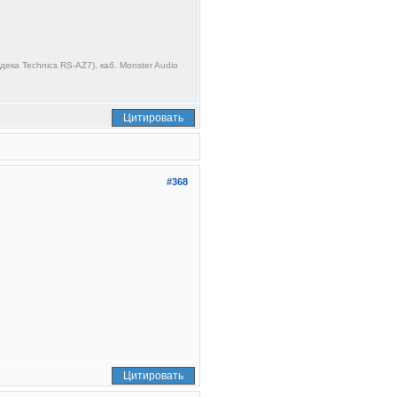
ека Technics RS-AZ7), каб. Monster Audio
Цитировать
#368
Цитировать