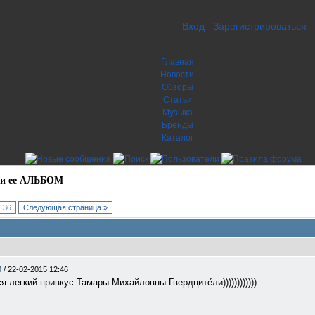
Вход
Зарегистрироваться
Главная
Новости
Обзоры
Статьи
Музыка
Бренды
Каталог
 и ее АЛЬБОМ
36
Следующая страница »
М
/
22-02-2015 12:46
я легкий привкус Тамары Михайловны Гвердците́ли))))))))))))