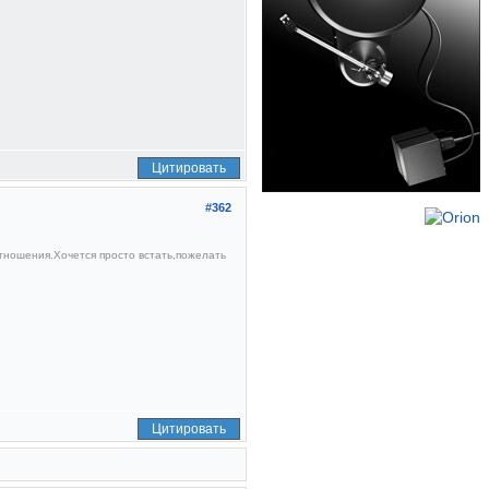
Цитировать
#362
отношения.Хочется просто встать,пожелать
Цитировать