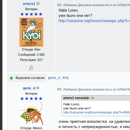
ariess1
RE: Любимая Джазовая вокалистка и ее АЛЬБО
Ветеран
Halie Loren,
уже было или нет?
http://rutracker.org/forum/viewtopic.php?
Откуда: Kiev
Сообщений: 1 082
Репутация:
227
gene_d
,
Ktnj
Выразили согласие:
gene_d
RE: Любимая Джазовая вокалистка и ее АЛЬБО
Ветеран
ariess1 писал(а):
Halie Loren,
уже было или нет?
http://rutracker.org/forum/viewtopic.php?t=456
очень приятная вокалистка. на удивлен
и легкость с непринужденностью, и нек
Откуда: Минск