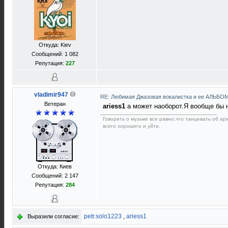
Откуда: Kiev
Сообщений: 1 082
Репутация:
227
vladimir947
RE: Любимая Джазовая вокалистка и ее АЛЬБО
Ветеран
ariess1
а может наоборот.Я вообще бы н
Говорить о музыке все равно,что танцевать об а
всего хорошего и уйти.
Откуда: Киев
Сообщений: 2 147
Репутация:
284
petr.solo1223
,
ariess1
Выразили согласие: