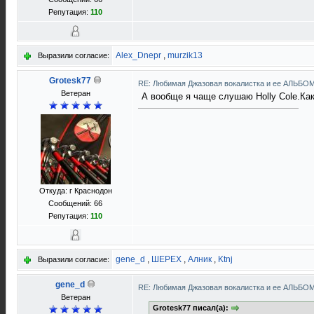
Репутация:
110
Alex_Dnepr
,
murzik13
Выразили согласие:
Grotesk77
RE: Любимая Джазовая вокалистка и ее АЛЬБО
Ветеран
А вообще я чаще слушаю Holly Cole.Как 
Откуда: г Краснодон
Сообщений: 66
Репутация:
110
gene_d
,
ШЕРЕХ
,
Алник
,
Ktnj
Выразили согласие:
gene_d
RE: Любимая Джазовая вокалистка и ее АЛЬБО
Ветеран
Grotesk77 писал(а):