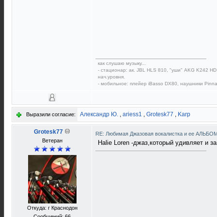
как слушаю музыку...
- стационар: ак. JBL HLS 810, "уши" AKG K242 HD,
нач.уровня.
- мобильное: плейер iBasso DX80, наушники Pinna
Александр Ю.
,
ariess1
,
Grotesk77
,
Karp
Выразили согласие:
Grotesk77
RE: Любимая Джазовая вокалистка и ее АЛЬБО
Ветеран
Halie Loren -джаз,который удивляет и 
Откуда: г Краснодон
Сообщений: 66