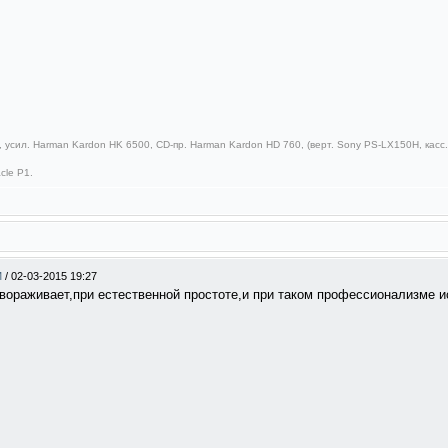
 усил. Harman Kardon HK 6500, CD-пр. Harman Kardon HD 760, (верт. Sony PS-LX150H, касс.д
cle P1.
М
/
02-03-2015 19:27
завораживает,при естественной простоте,и при таком профессионализме 