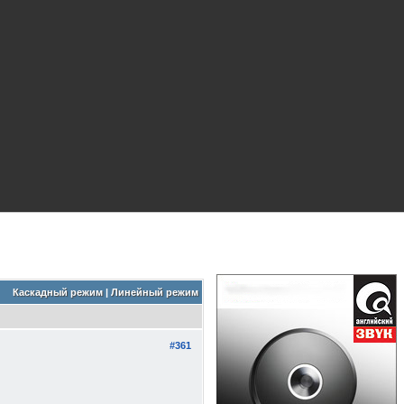
Каскадный режим
|
Линейный режим
#361