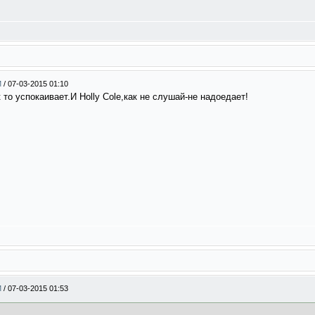
М
/
07-03-2015 01:10
то успокаивает.И Holly Cole,как не слушай-не надоедает!
М
/
07-03-2015 01:53