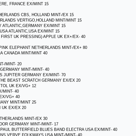
RE, FRANCE EX/MINT 15
THERLANDS CBS, HOLLAND MINT-/EX 15
HERLANDS VERTIGO,HOLLAND MINT/MINT 15
Y ATLANTIC,GERMANY EX/MINT 15
 USA ATLANTIC,USA EX/MINT 15
 FIRST UK PRESSING) APPLE UK EX+/EX- 40
 PINK ELEPHANT NETHERLANDS MINT-/EX+ 80
A CANADA MINT/MINT 40
T-/MINT- 20
GERMANY MINT-/MINT- 40
S JUPITER GERMANY EX/MINT- 70
 THE BEAST SCRATCH GERMANY EX/EX 20
TOL UK EX/VG+ 12
/MINT- 40
EX/VG+ 40
MANY MINT/MINT 25
 UK EX/EX 20
ETHERLANDS MINT-/EX 30
DOR GERMANY MINT-/MINT- 17
 PAUL BUTTERFIELD BLUES BAND ELECTRA USA EX/MINT- 40
ONS VERVE FOLKWAYS USA MINT-/MINT- 40