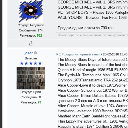
GEORGE MICHAEL – vol. 1. BRS nm/nm
GEORGE MICHAEL – vol. 2. BRS nm/nm
PET SHOP BOYS – Please 1986 Parlophon
PAUL YOUNG – Between Two Fires 1986 C
Откуда: Бердянск
Продам одним лотом за 790 грн
Сообщений: 174
Самое дорогое и важное звено любой аудиосистем
Репутация:
562
joser
RE: Продам импортный винил
/
28-02-2016 15:46
Ветеран
The Moody Blues-Days of future passed
The Moody Blues-In search of the lost c
Queen-A Kind of magic 1986 EMI EU3509 
The Byrds-Mr. Tambourine Man 1965 Col
Gryphon 1973Transatlantic TRA 262 (A-2
Alice Cooper-Love it to death 1971Worn
Alice Cooper- School’s out 1972 Worner
Откуда: Суми
Alice Cooper- Billion Dollars Babies 197
Сообщений: 0
царапина 2-3 сек.на А-3 в остальном EX
Репутация:
93
Alice Cooper- Muscle of love 1974 Wor
Hawkwind-Levitation 1980 Bronze BRON5
Manfred MannEarth Band-Nightingales&
Thin Lizzy-The adventures of…1981 Verti
Rasputin’s stash 1974 Cotillion SD9046 o