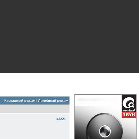
Каскадный режим
|
Линейный режим
#3221