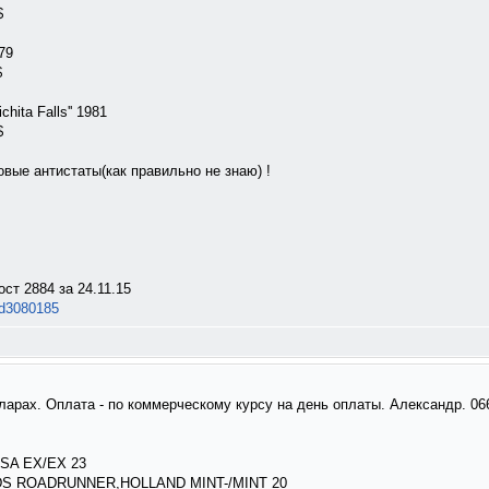
$
79
$
chita Falls'' 1981
$
ые антистаты(как правильно не знаю) !
ст 2884 за 24.11.15
pid3080185
арах. Оплата - по коммерческому курсу на день оплаты. Александр. 06
USA EX/EX 23
S ROADRUNNER,HOLLAND MINT-/MINT 20