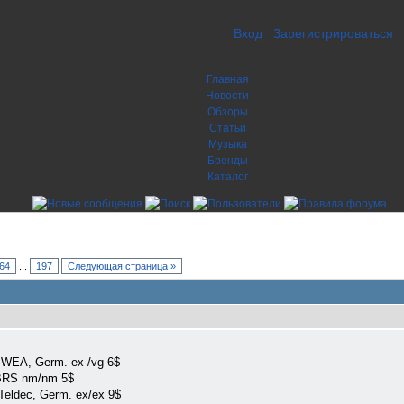
Вход
Зарегистрироваться
Главная
Новости
Обзоры
Статьи
Музыка
Бренды
Каталог
64
...
197
Следующая страница »
 WEA, Germ. ex-/vg 6$
 BRS nm/nm 5$
Teldec, Germ. ex/ex 9$