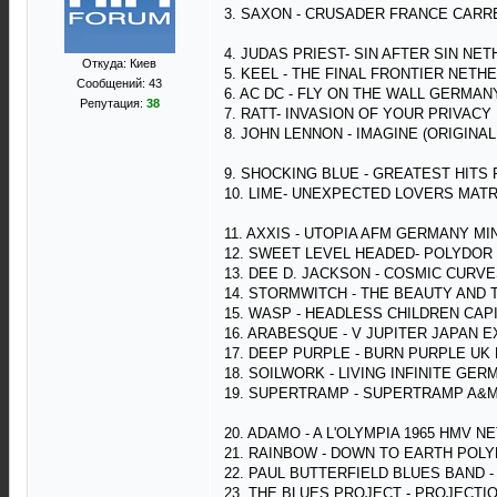
3. SAXON - CRUSADER FRANCE CARRE
4. JUDAS PRIEST- SIN AFTER SIN NE
Откуда: Киев
5. KEEL - THE FINAL FRONTIER NET
Сообщений: 43
6. AC DC - FLY ON THE WALL GERMAN
Репутация:
38
7. RATT- INVASION OF YOUR PRIVACY
8. JOHN LENNON - IMAGINE (ORIGINAL
9. SHOCKING BLUE - GREATEST HITS
10. LIME- UNEXPECTED LOVERS MATR
11. AXXIS - UTOPIA AFM GERMANY MIN
12. SWEET LEVEL HEADED- POLYDOR 
13. DEE D. JACKSON - COSMIC CURVE
14. STORMWITCH - THE BEAUTY AND
15. WASP - HEADLESS CHILDREN CAPI
16. ARABESQUE - V JUPITER JAPAN EX
17. DEEP PURPLE - BURN PURPLE UK 
18. SOILWORK - LIVING INFINITE GER
19. SUPERTRAMP - SUPERTRAMP A&M
20. ADAMO - A L'OLYMPIA 1965 HMV N
21. RAINBOW - DOWN TO EARTH POLY
22. PAUL BUTTERFIELD BLUES BAND -
23. THE BLUES PROJECT - PROJECTI