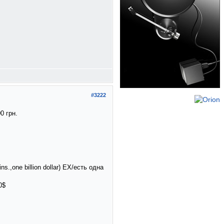
#3222
0 грн.
s.,one billion dollar) EX/есть одна
0$