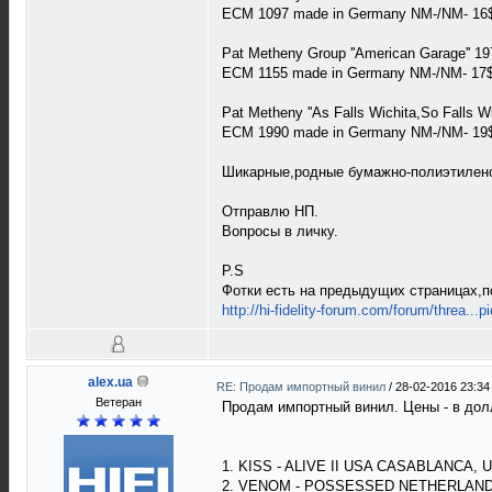
ECM 1097 made in Germany NM-/NM- 16
Pat Metheny Group ''American Garage'' 19
ECM 1155 made in Germany NM-/NM- 17
Pat Metheny ''As Falls Wichita,So Falls Wi
ECM 1990 made in Germany NM-/NM- 19
Шикарные,родные бумажно-полиэтиленов
Отправлю НП.
Вопросы в личку.
P.S
Фотки есть на предыдущих страницах,по
http://hi-fidelity-forum.com/forum/threa...
alex.ua
RE: Продам импортный винил
/
28-02-2016 23:34
Ветеран
Продам импортный винил. Цены - в долл
1. KISS - ALIVE II USA CASABLANCA, 
2. VENOM - POSSESSED NETHERLAND