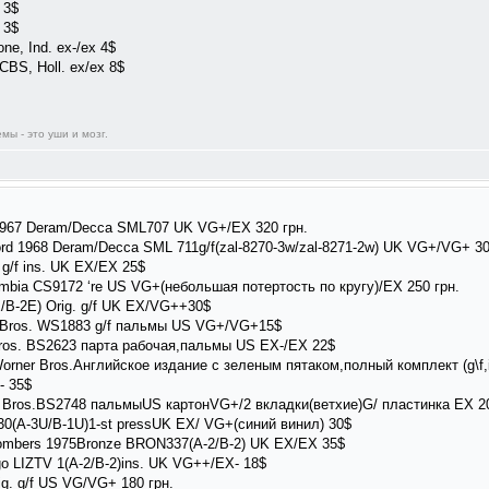
 3$
 3$
e, Ind. ex-/ex 4$
BS, Holl. ex/ex 8$
ы - это уши и мозг.
 1967 Deram/Decca SML707 UK VG+/EX 320 грн.
hord 1968 Deram/Decca SML 711g/f(zal-8270-3w/zal-8271-2w) UK VG+/VG+ 30
g/f ins. UK EX/EX 25$
umbia CS9172 ‘re US VG+(небольшая потертость по кругу)/EX 250 грн.
E/B-2E) Orig. g/f UK EX/VG++30$
er Bros. WS1883 g/f пальмы US VG+/VG+15$
 Bros. BS2623 парта рабочая,пальмы US EX-/EX 22$
3Worner Bros.Английское издание с зеленым пятаком,полный комплект (g\f,in
- 35$
ner Bros.BS2748 пальмыUS картонVG+/2 вкладки(ветхие)G/ пластинка EX 2
30(A-3U/B-1U)1-st pressUK EX/ VG+(синий винил) 30$
Bombers 1975Bronze BRON337(A-2/B-2) UK EX/EX 35$
go LIZTV 1(A-2/B-2)ins. UK VG++/EX- 18$
rig. g/f US VG/VG+ 180 грн.