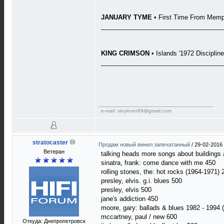
JANUARY TYME
• First Time From Memph
___________________________________
KING CRIMSON
• Islands '1972 Disciplin
___________________________________
e-mail: vinylover69@gmail.com
stratocaster
Продам новый винил запечатанный
/
29-02-2016 
Ветеран
talking heads more songs about buildings
sinatra, frank: come dance with me 450
rolling stones, the: hot rocks (1964-1971)
presley, elvis. g.i. blues 500
presley, elvis 500
jane's addiction 450
moore, gary: ballads & blues 1982 - 1994 
mccartney, paul / new 600
Откуда: Днепропетровск