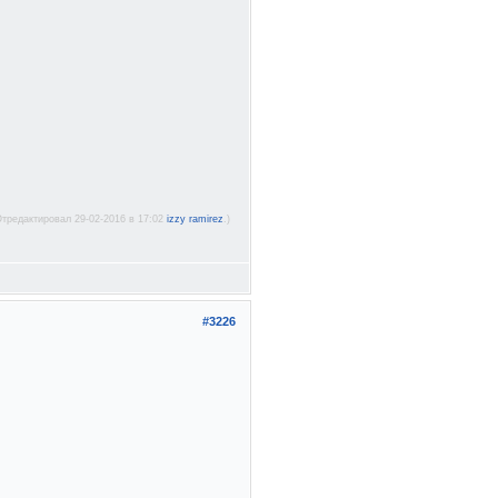
Отредактировал 29-02-2016 в 17:02
izzy ramirez
.)
#3226