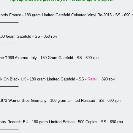
ords France - 180 gram Limited Gatefold Coloured Vinyl Re-2015 - SS - 690 
_________
180 Gram Gatefold - SS - 850 грн
_________
e '1969 Akarma Italy - 180 Gram Gatefold - SS - 690 грн
_________
k On Black UK - 180 gram Limitеd Gatefold - SS -
Rare! ~
890 грн
_________
973 Warner Bros Germany - 180 gram Limited Reissue - SS - 690 грн
_________
try Records EU - 180 gram Limitеd Еdition - 500 Copies - SS - 690 грн
_________