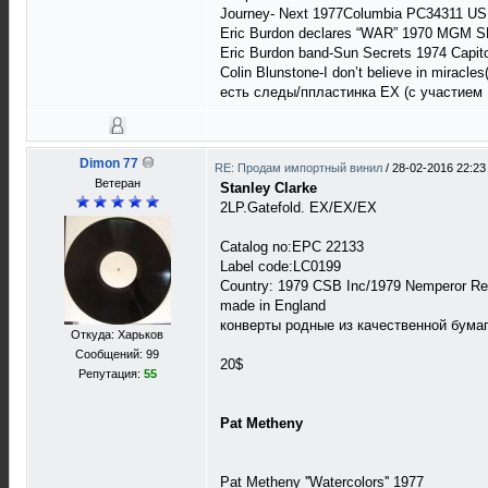
Journey- Next 1977Columbia PC34311 US
Eric Burdon declares “WAR” 1970 MGM 
Eric Burdon band-Sun Secrets 1974 Capi
Cоlin Blunstone-I don’t believe in mira
есть следы/ппластинка EX (с участием 
Dimon 77
RE: Продам импортный винил
/
28-02-2016 22:23
Ветеран
Stanley Clarke
2LP.Gatefold. EX/EX/EX
Catalog no:EPC 22133
Label code:LC0199
Country: 1979 CSB Inc/1979 Nemperor Re
made in England
конверты родные из качественной бумаги
Откуда: Харьков
Сообщений: 99
20$
Репутация:
55
Pat Metheny
Pat Metheny ''Watercolors'' 1977