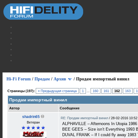
Hi-Fi Forum
/
Продам
/
Архив
/
Продам импортный винил
Страницы (197):
« Предыдущая страница
1
...
160
161
162
163
1
Продам импортный винил
Автор
Сообщение
shadrin65
RE: Продам импортный винил
/
28-02-2016 10:52
Ветеран
ALPHAVILLE – Afternoons In Utopia 1986
BEE GEES – Size isn’t Everything 1993
DUVAL FRANK – If I could fly away 1983 