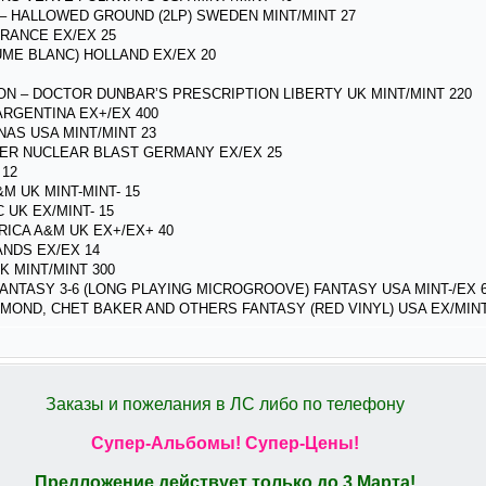
 – HALLOWED GROUND (2LP) SWEDEN MINT/MINT 27
RANCE EX/EX 25
UME BLANC) HOLLAND EX/EX 20
ION – DOCTOR DUNBAR’S PRESCRIPTION LIBERTY UK MINT/MINT 220
 ARGENTINA EX+/EX 400
NAS USA MINT/MINT 23
ER NUCLEAR BLAST GERMANY EX/EX 25
 12
M UK MINT-MINT- 15
 UK EX/MINT- 15
ICA A&M UK EX+/EX+ 40
ANDS EX/EX 14
K MINT/MINT 300
ANTASY 3-6 (LONG PLAYING MICROGROOVE) FANTASY USA MINT-/EX 
SMOND, CHET BAKER AND OTHERS FANTASY (RED VINYL) USA EX/MINT
Заказы и пожелания в ЛС либо по телефону
Супер-Альбомы! Супер-Цены!
Предложение действует только до 3 Марта!