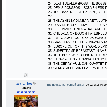
24. DEATH DEALER (ROSS THE BOSS)
25. DEMIS ROUSSOS – SOUVENIERS F
26. JOE DASSIN – JOE DASSIN (COST
27.
28. THE AYNSLEY DUNBAR RETAILIAT
29. DIAS DE BLUES – DIAS DE BLUES
30. SIELUNVIHOLLINEN – HAUTARUHTI
31. CHILDREN OF BODOM HATEBREED
32. FM TOUGH IT OUT CBS UK EX/VG+
33. GIANT LAST OF THE RUNAWAYS A&
34. EUROPE OUT OF THIS WORLD EPIC
35. SUPERTRAMP BREAKFAST IN AMER
36. JEFF BECK WIRED EPIC NETHERL
37. STRAY – STRAY TRANSATLANTIC U
38. THE GERRY MULLIGAN QUARTET F
39. GERRY MULLIGAN FEAT. PAUL DE
izzy ramirez
RE: Продам импортный винил
/
29-02-2016 00:29
Ветеран