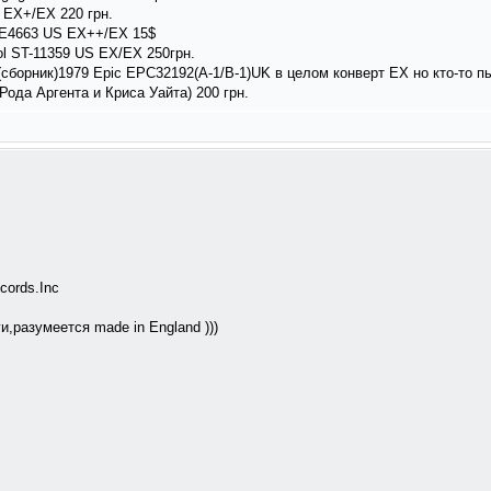
 EX+/EX 220 грн.
SE4663 US EX++/EX 15$
tol ST-11359 US EX/EX 250грн.
cles(сборник)1979 Epic EPC32192(A-1/B-1)UK в целом конверт EX но кто-то 
Рода Аргента и Криса Уайта) 200 грн.
cords.Inc
,разумеется made in England )))