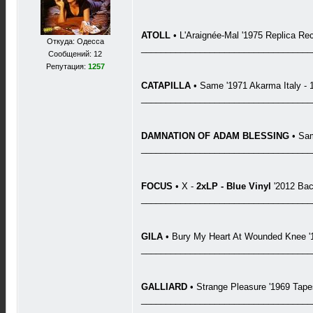
ATOLL
• L'Araignée-Mal '1975 Replica Rec
Откуда: Одесса
___________________________________
Сообщений: 12
Репутация:
1257
CATAPILLA
• Same '1971 Akarma Italy - 
___________________________________
DAMNATION OF ADAM BLESSING
• Sam
___________________________________
FOCUS
• X -
2xLP - Blue Vinyl
'2012 Bac
___________________________________
GILA
• Bury My Heart At Wounded Knee '1
___________________________________
GALLIARD
• Strange Pleasure '1969 Tapes
___________________________________