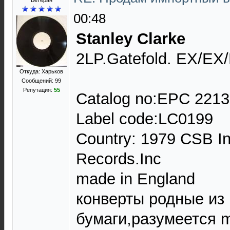
Ветеран
00:48
Stanley Clarke
2LP.Gatefold. EX/EX
Откуда: Харьков
Сообщений: 99
Репутация:
55
Catalog no:EPC 221
Label code:LC0199
Country: 1979 CSB I
Records.Inc
made in England
конверты родные из
бумаги,разумеется ma