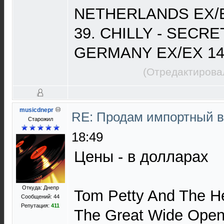
NETHERLANDS EX/E
39. CHILLY - SECR
GERMANY EX/EX 14
(Отредактирова
musicdnepr
RE: Продам импортный 
Старожил
18:49
Цены - в долларах
Откуда: Днепр
Tom Petty And The Hea
Сообщений: 44
Репутация:
411
The Great Wide Op