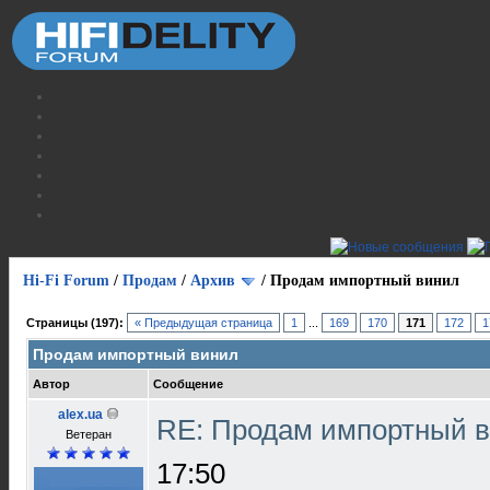
Hi-Fi Forum
/
Продам
/
Архив
/
Продам импортный винил
Страницы (197):
« Предыдущая страница
1
...
169
170
171
172
1
Продам импортный винил
Автор
Сообщение
alex.ua
RE: Продам импортный 
Ветеран
17:50