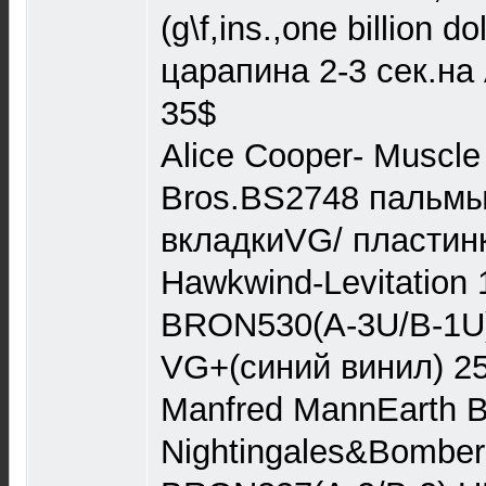
(g\f,ins.,one billion d
царапина 2-3 сек.на
35$
Alice Cooper- Muscle
Bros.BS2748 пальм
вкладкиVG/ пластинк
Hawkwind-Levitation
BRON530(A-3U/B-1U)
VG+(синий винил) 2
Manfred MannEarth 
Nightingales&Bombe