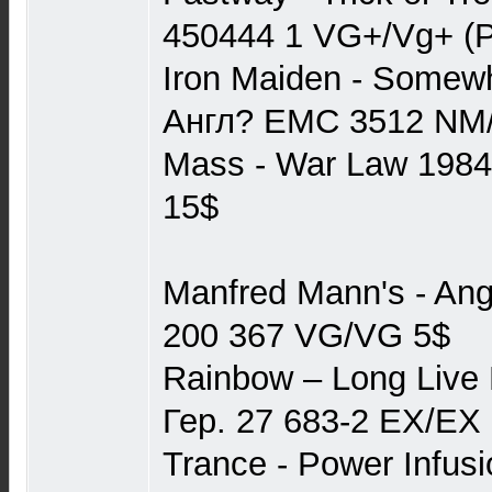
450444 1 VG+/Vg+ (P
Iron Maiden - Somew
Англ? EMC 3512 NM
Mass - War Law 1984
15$
Manfred Mann's - Ang
200 367 VG/VG 5$
Rainbow ‎– Long Live 
Гер. 27 683-2 EX/EX
Trance - Power Infus