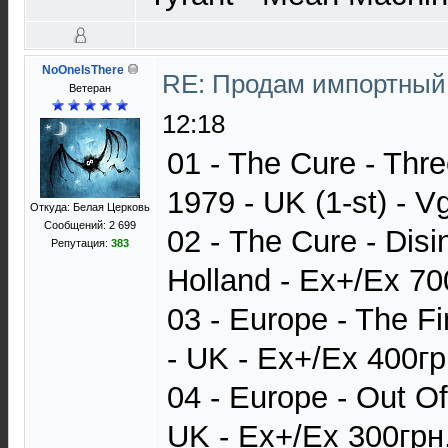
NoOneIsThere
RE: Продам импортный
Ветеран
12:18
01 - The Cure - Thr
1979 - UK (1-st) - 
Откуда: Белая Церковь
Сообщений: 2 699
02 - The Cure - Disi
Репутация:
383
Holland - Ex+/Ex 70
03 - Europe - The F
- UK - Ex+/Ex 400гр
04 - Europe - Out Of
UK - Ex+/Ex 300грн