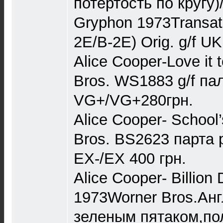
потертость по кругу)
Gryphon 1973Transatl
2E/B-2E) Orig. g/f 
Alice Cooper-Love it
Bros. WS1883 g/f п
VG+/VG+280грн.
Alice Cooper- School
Bros. BS2623 парта
EX-/EX 400 грн.
Alice Cooper- Billion 
1973Worner Bros.Анг
зеленым пятаком,по