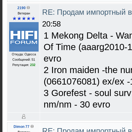
2190
RE: Продам импортный 
Ветеран
20:58
1 Mekong Delta - Wa
Of Time (aaarg2010-
Откуда: Одесса
evro
Сообщений: 51
Репутация:
232
2 Iron maiden -the nu
(0661076081) ex/ex -1
3 Gorefest - soul surv
nm/nm - 30 evro
Dimon 77
RE: Продам импортный 