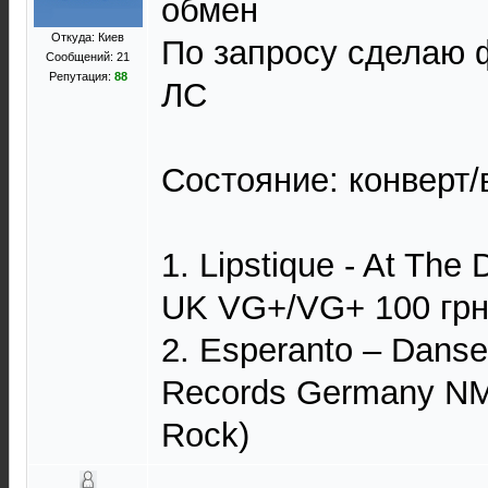
обмен
Откуда: Киев
По запросу сделаю 
Сообщений: 21
Репутация:
88
ЛС
Состояние: конверт/
1. Lipstique - At The
UK VG+/VG+ 100 грн.
2. Esperanto – Dans
Records Germany NM
Rock)