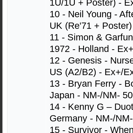
1U/1U + Poster) - E
10 - Neil Young - Af
UK (Re'71 + Poster)
11 - Simon & Garfunk
1972 - Holland - Ex
12 - Genesis - Nurs
US (A2/B2) - Ex+/E
13 - Bryan Ferry - B
Japan - NM-/NM- 50
14 - Kenny G – Duot
Germany - NM-/NM-
15 - Survivor - Whe