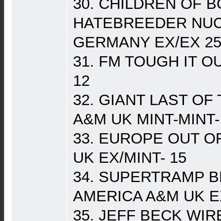
30. CHILDREN OF 
HATEBREEDER NUC
GERMANY EX/EX 2
31. FM TOUGH IT O
12
32. GIANT LAST O
A&M UK MINT-MINT-
33. EUROPE OUT O
UK EX/MINT- 15
34. SUPERTRAMP B
AMERICA A&M UK E
35. JEFF BECK WIR