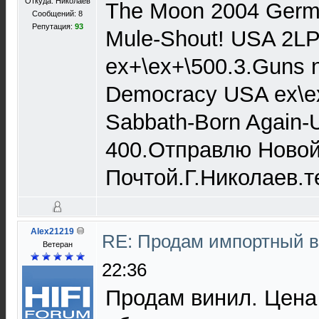
Откуда: Николаев
The Moon 2004 Germ. 
Сообщений: 8
Репутация:
93
Mule-Shout! USA 2LP
ex+\ex+\500.3.Guns 
Democracy USA ex\ex
Sabbath-Born Again-U
400.Отправлю Ново
Почтой.Г.Николаев.т
Alex21219
RE: Продам импортный 
Ветеран
22:36
Продам винил. Цена