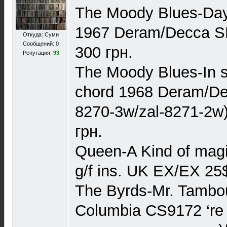
The Moody Blues-Days
1967 Deram/Decca 
Откуда: Суми
Сообщений: 0
300 грн.
Репутация:
93
The Moody Blues-In se
chord 1968 Deram/De
8270-3w/zal-8271-2
грн.
Queen-A Kind of mag
g/f ins. UK EX/EX 25
The Byrds-Mr. Tambo
Columbia CS9172 ‘r